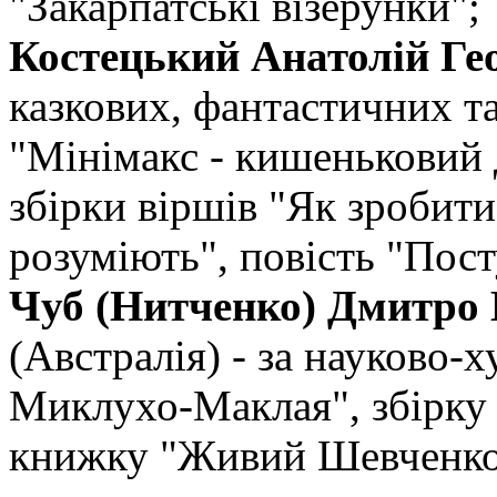
"Закарпатські візерунки";
Костецький Анатолій Ге
казкових, фантастичних т
"Мінімакс - кишеньковий д
збірки віршів "Як зробити
розуміють", повість "Пост
Чуб (Нитченко) Дмитро
(Австралія) - за науково
Миклухо-Маклая", збірку 
книжку "Живий Шевченко