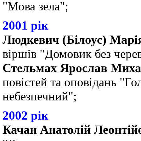
"Мова зела";
2001 рік
Людкевич (Білоус) Марі
віршів "Домовик без чере
Стельмах Ярослав Мих
повістей та оповідань "Го
небезпечний";
2002 рік
Качан Анатолій Леонтій