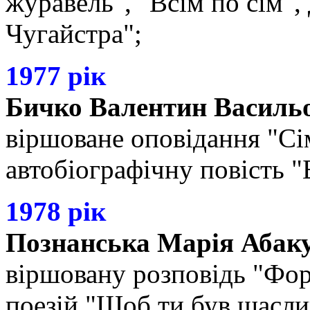
журавель", "Всім по сім"
Чугайстра";
1977 рік
Бичко Валентин Василь
віршоване оповідання "Сі
автобіографічну повість "
1978 рік
Познанська Марія Абак
віршовану розповідь "Фор
поезій "Щоб ти був щасли