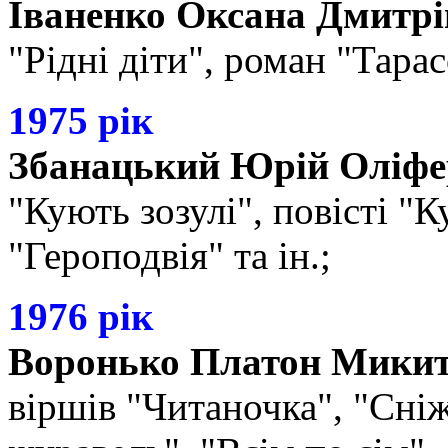
Іваненко Оксана Дмитрі
"Рідні діти", роман "Тарас
1975 рік
Збанацький Юрій Оліфе
"Кують зозулі", повісті "К
"Героподвія" та ін.;
1976 рік
Воронько Платон Мики
віршів "Читаночка", "Сніж