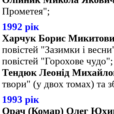
Прометея";
1992 рік
Харчук Борис Микитов
повістей "Зазимки і весни"
повістей "Горохове чудо";
Тендюк Леонід Михайло
твори" (у двох томах) та з
1993 рік
Орач (Комар) Олег Юх