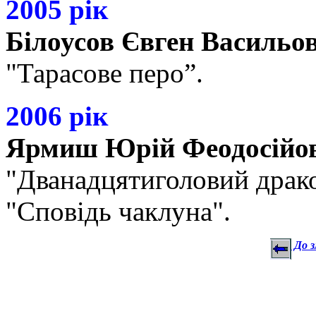
2005 рік
Білоусов Євген Васильо
"Тарасове перо”.
2006 рік
Ярмиш Юрій Феодосійо
"Дванадцятиголовий дракон
"Сповідь чаклуна".
До з