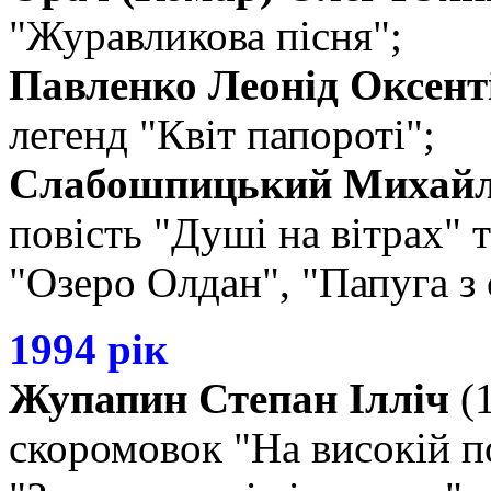
"Журавликова пісня";
Павленко Леонід Оксент
легенд "Квіт папороті";
Слабошпицький Михайл
повість "Душі на вітрах" 
"Озеро Олдан", "Папуга з 
1994 рік
Жупапин Степан Ілліч
(1
скоромовок "На високій по