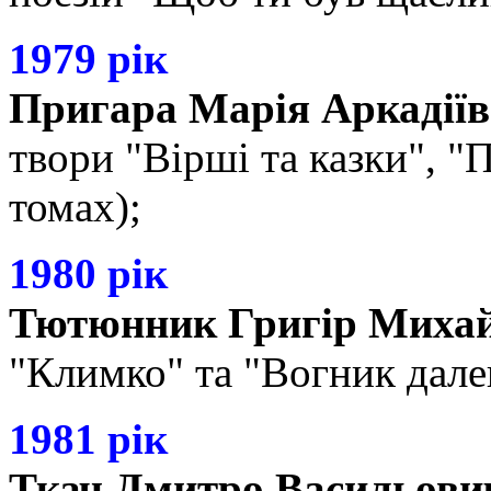
1979 рік
Пригара Марія Аркадії
твори "Вірші та казки", "П
томах);
1980 рік
Тютюнник Григір Миха
"Климко" та "Вогник далек
1981 рік
Ткач Дмитро Васильови