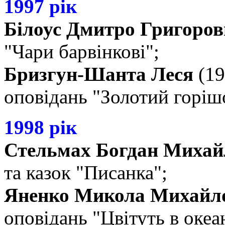
1997 рік
Білоус Дмитро Григоро
"Чари барвінкові";
Бризгун-Шанта Леся
(19
оповідань "Золотий горіш
1998 рік
Стельмах Богдан Михай
та казок "Писанка";
Яненко Микола Михайл
оповідань "Цвітуть в океан