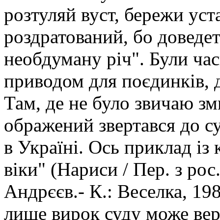
розтуляй вуст, бережи уста
роздратований, бо доведет
необдуману річ". Були час
приводом для поєдинків, 
Там, де не було звичаю зм
ображений звертався до су
в Україні. Ось приклад із
віки" (Нариси / Пер. з рос
Андрєєв.- К.: Веселка, 19
лише вирок суду може вер