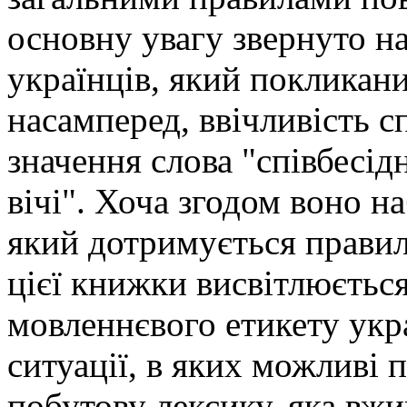
основну увагу звернуто н
українців, який покликан
насамперед, ввічливість с
значення слова "співбесідн
вічі". Хоча згодом воно н
який дотримується правил
цієї книжки висвітлюєтьс
мовленнєвого етикету укра
ситуації, в яких можливі
побутову лексику, яка вжи