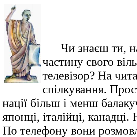
Чи знаєш ти, 
частину свого віл
телевізор? На чит
спілкування. Прос
нації більш і менш балак
японці, італійці, канадці.
По телефону вони розмовл