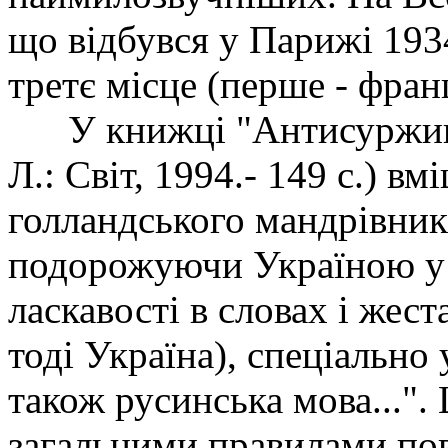
що відбувся у Парижі 1934
третє місце (перше - франц
У книжці "Антисуржик" 
Л.: Світ, 1994.- 149 с.) в
голландського мандрівника
подорожуючи Україною у 
ласкавості в словах і жест
тоді Україна), спеціально
також русинська мова...".
загальними правилами пове