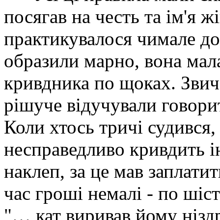
посягав на честь та ім'я ж
практикувалося чимале д
образили марно, вона мала
кривдника по щоках. Звича
рішуче відучували говори
Коли хтось тричі судився, 
несправедливо кривдить і
наклеп, за це мав заплати
час гроші немалі - по шіс
"… кат виривав йому нізд