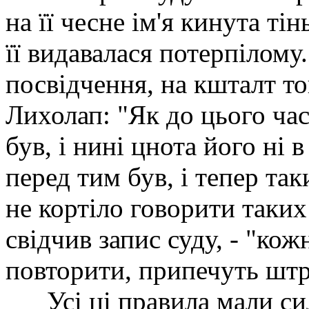
на її чесне ім'я кинута тін
її видавалася потерпілому
посвідчення, на кшталт тог
Лихолап: "Як до цього ча
був, і нині цнота його ні
перед тим був, і тепер та
не кортіло говорити таких
свідчив запис суду, - "кож
повторити, припечуть штр
Усі ці правила мали си