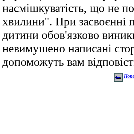
насмішкуватість, що не по
хвилини". При засвоєнні 
дитини обов'язково виник
невимушено написані стор
допоможуть вам відповіст
Попе