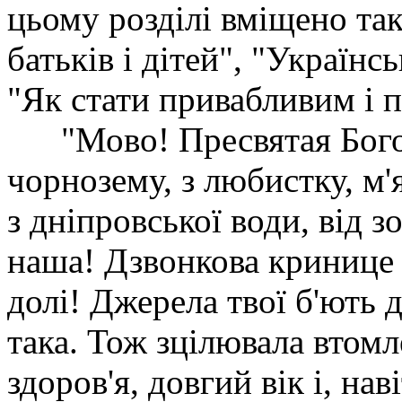
цьому розділі вміщено так
батьків і дітей", "Українс
"Як стати привабливим і 
"Мово! Пресвятая Бог
чорнозему, з любистку, м'я
з дніпровської води, від з
наша! Дзвонкова кринице 
долі! Джерела твої б'ють 
така. Тож зцілювала втомл
здоров'я, довгий вік і, на