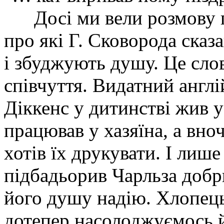
Досі ми вели розмову п
про які Г. Сковорода сказ
і збуджують душу. Це слов
співчуття. Видатний англ
Діккенс у дитинстві жив у
працював у хазяїна, а вноч
хотів їх друкувати. І лиш
підбадьорив Чарльза добр
його душу надію. Хлопець
дотепер насолоджуємось й