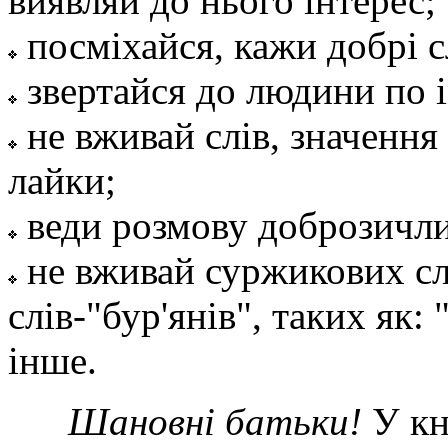
виявляй до нього інтерес;
посміхайся, кажи добрі с
звертайся до людини по і
не вживай слів, значення 
лайки;
веди розмову доброзичл
не вживай суржикових слі
слів-"бур'янів", таких як: 
інше.
Шановні батьки!
У кн