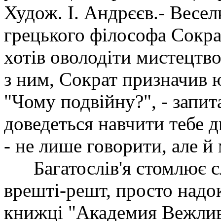
Худож. І. Андрєєв.- Веселк
грецького філософа Сокра
хотів оволодіти мистецтв
з ним, Сократ призначив 
"Чому подвійну?", - запит
доведеться навчити тебе д
- не лише говорити, але й
Багатослів'я стомлює с
врешті-решт, просто надок
книжці "Академия Вежлив