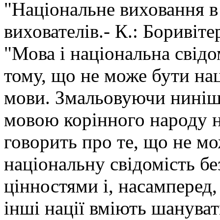
"Національне виховання в с
вихователів.- К.: Боривітер
"Мова і національна свідо
тому, що не може бути наці
мови. Змальовуючи нинішн
мовою корінного народу н
говорить про те, що не м
національну свідомість б
цінностями і, насамперед
інші нації вміють шануват