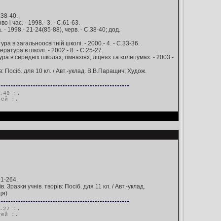
.38-40.
і час. - 1998.- 3. - С.61-63.
 1998.- 21-24(85-88), черв. - С.38-40; дод.
ра в загальноосвітній школі. - 2000.- 4. - С.33-36.
атура в школі. - 2002.- 8. - С.25-27.
а в середніх школах, гімназіях, ліцеях та колегіумах. - 2003.-
: Посіб. для 10 кл. / Авт.-уклад. В.В.Паращич; Худож.
.48 :.
тей
:.
91-264.
Зразки учнів. творів: Посіб. для 11 кл. / Авт.-уклад.
ця)
.27 :.
тей
:.