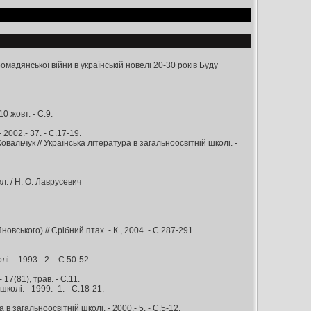
омадянської війни в українській новелі 20-30 років Буду
0 жовт. - С.9.
2002.- 37. - С.17-19.
Ковальчук // Українська література в загальноосвітній школі. -
л. / Н. О. Лаврусевич
вського) // Срібний птах. - К., 2004. - С.287-291.
. - 1993.- 2. - С.50-52.
17(81), трав. - С.11.
олі. - 1999.- 1. - С.18-21.
в загальноосвітній школі. - 2000.- 5. - С.5-12.