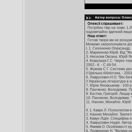
Автор вопроса: Олексі
Олексії спрашивает:
Потрібен твір на теми: 1.Л
надзвичайно вдячний якщо 
Наш ответ:
Готові твори ми не розшук
Можемо запропонувати доп
I. 1. Сизоненко Олександр. 
2. Мариненко Юрій. Від "Жив
3. Несисюк Оксана. Юрій Яно
4. Ковальчук Г.С. Через тер
2002.- 6. - С.49-54.
5. Жукова С.Г. Система урок
// Шкільна бібліотека. - 2003
6. Лаврусевич Н.О. "Він ба
// Українська література в з
7. Юрію Яновському - 100 рок
8. Панченко, Володимир. Про
9. Костюк, Григорій. Лицар к
10. Панченко, Володимир. ".
11. Наєнко, Михайло. Юрій Я
II. 1. Кавун Л. Психологізм 
2. Наєнко Михайло. Трепетни
3. Кавун Лідія. Специфіка об
4. Лаврусевич Надія. Автор і
5. Якимів О. Особливості худ
6. Логвиненко Н. "Велика шко