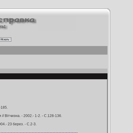
-185.
/ Вітчизна. - 2002.- 1-2. - С.128-136.
04.- 23 берез. - С.2-3.