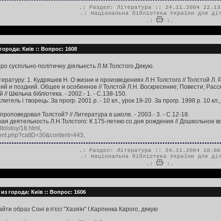
.: Раздел:
Література
:: 24.11.2004 22.13
.:
Національна бібліотека України для ді
.:
:.
 города: Київ :: Вопрос: 1608
о суспільно-політичну діяльність Л.М.Толстого.Дякую.
ратуру: 1. Кудряшев Н. О жизни и произведениях Л.Н.Толстого // Толстой Л. Рас
ий и поздний. Общее и особенное // Толстой Л.Н. Воскресение; Повести; Рассказ
/ Шкільна бібліотека. - 2002.- 1. - С.138-150.
итель і творець: За прогр. 2001 р. - 10 кл., урок 19-20. За прогр. 1998 р. 10 кл., 
проповедовал Толстой? // Литература в школе. - 2003.- 3. - С.12-18.
кая деятельность Л.Н.Толстого: К 175-летию со дня рождения // Дошкольное восп
ltolstoy/18.html
,
tent.php?catID=30&content=443
.
.: Раздел:
Література
:: 24.11.2004 18.06
.:
Національна бібліотека України для ді
.:
:.
из города: Київ :: Вопрос: 1606
ти образ Соні в п'єсі "Хазяїн" І.Карпенка Карого, дякую