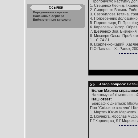
Пропонуємо наступну допом
1. Стеценко Леонід. І.Карпен
Ссылки
2. Сидоренко Василь. Робота
Виртуальные справки
3. Свербилова Тетяна. Уроки
Поисковые сервера
4. Погребенник Володимир. І
Библиотечные каталоги
5. Перепелиця, П. Про п'єсу 
6. Карасевич Віктор. Образ 
7. Шевченко Зоя. Вивчення д
8. Месевря Ольга. Проблема 
1. - С.74-81.
9. І.Карпенко-Карий. Хазяїн
П.О.Павлов. - Х.: Ранок, 200
Автор вопроса: Бєлан 
Бєлан Марина спрашивае
На якому сайті можна знай
Наш ответ:
Біографію дивіться:
http:/
Про "Свіччине весілля" І.К
1. Мартич Юхим Маркович. М
2. І.Кочерга. Ярослав Мудрий
Г.Г.Корницька, Л.Г.Морозова