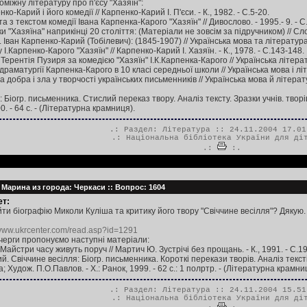
іжну літературу про п'єсу "Хазяїн":
ко-Карий і його комедії // Карпенко-Карий І. П'єси. - К., 1982. - С.5-20.
 з текстом комедії Івана Карпенка-Карого "Хазяїн" // Дивослово. - 1995.- 9. - С
 "Хазяїна" наприкінці 20 століття: (Матеріали не зовсім за підручником) // Слово 
ван Карпенко-Карий (Тобілевич): (1845-1907) // Українська мова та література. -
І.Карпенко-Карого "Хазяїн" // Карпенко-Карий І. Хазяїн. - К., 1978. - С.143-148.
Терентія Пузиря за комедією "Хазяїн" І.К.Карпенка-Карого // Українська літерату
раматургії Карпенка-Карого в 10 класі середньої школи // Українська мова і літер
добра і зла у творчості українських письменників // Українська мова й літератур
: Біогр. письменника. Стислий переказ твору. Аналіз тексту. Зразки учнів. творів
0. - 64 с. - (Літературна крамниця).
.: Раздел:
Література
:: 24.11.2004 17.01
.:
Національна бібліотека України для ді
.:
:.
Марина из города: Черкаси :: Вопрос: 1604
т:
ти біографію Миколи Куліша та критику його твору "Свіччине весілля"? Дякую.
/www.ukrcenter.com/read.asp?id=1291
очерги пропонуємо наступні матеріали:
айстри часу живуть поруч // Мартич Ю. Зустрічі без прощань. - К., 1991. - С.1
. Свіччине весілля: Біогр. письменника. Короткі перекази творів. Аналіз текстів. 
; Худож. П.О.Павлов. - Х.: Ранок, 1999. - 62 с.: 1 полртр. - (Літературна крамни
.: Раздел:
Література
:: 24.11.2004 15.51
.:
Національна бібліотека України для ді