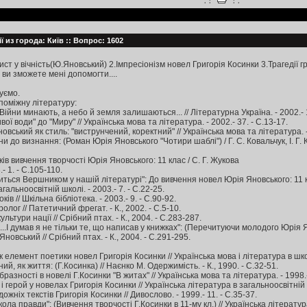
.:
:.
ї из города: Київ :: Вопрос: 1602
ист у вічність(Ю.Яновський) 2.Імпресіонізм новел Григорія Косинки 3.Трагедії гр
ви зможете мені допомогти....
уємо.
оміжну літературу:
Війни минають, а небо й земля залишаються... // Літературна Україна. - 2002.- 1
ої води" до "Миру" // Українська мова та література. - 2002.- 37. - С.13-17.
вський як стиль: "виструнчений, коректний" // Українська мова та література. - 
ни до визнання: (Роман Юрія Яновського "Чотири шаблі") / Г. С. Ковальчук, І. Г. 
ів вивчення творчості Юрія Яновського: 11 клас / С. Г. Жукова
.- 1. - С.105-110.
читься Вершником у нашій літературі": До вивчення новел Юрія Яновського: 11 к
агальноосвітній школі. - 2003.- 7. - С.22-25.
ів // Шкільна бібліотека. - 2003.- 9. - С.90-92.
лог // Патетичний фрегат. - К., 2002. - С.5-10.
ультури нації // Срібний птах. - К., 2004. - С.283-287.
..І думав я не тільки те, що написав у книжках": (Перечитуючи молодого Юрія Яно
новський // Срібний птах. - К., 2004. - С.291-295.
як елемент поетики новел Григорія Косинки // Українська мова і література в школі
й, як життя: (Г.Косинка) // Наєнко М. Одержимість. - К., 1990. - С.32-51.
разності в новелі Г.Косинки "В житах" // Українська мова та література. - 1998.- 
 герой у новелах Григорія Косинки // Українська література в загальноосвітній шк
ожніх текстів Григорія Косинки // Дивослово. - 1999.- 11. - С.35-37.
ла правди": (Вивчення творчості Г.Косинки в 11-му кл.) // Українська література 