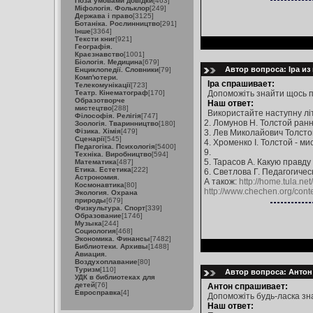
Поза умовами довідки
[463]
Міфологія. Фольклор
[249]
Держава і право
[3125]
Ботаніка. Рослинництво
[291]
Інше
[3364]
Тексти книг
[921]
Географія.
Краєзнавство
[1001]
Біологія. Медицина
[679]
Автор вопроса: Іра из
Енциклопедії. Словники
[79]
Комп'ютери.
Іра спрашивает:
Телекомунікації
[723]
Театр. Кінематограф
[170]
Допоможіть знайти щось пр
Образотворче
Наш ответ:
мистецтво
[288]
Використайте наступну літе
Філософія. Релігія
[747]
2. Ломунов Н. Толстой ранн
Зоологія. Тваринництво
[180]
Фізика. Хімія
[479]
3. Лев Миколайович Толстой /
Сценарії
[545]
4. Хроменко І. Толстой - мисл
Педагогіка. Психологія
[5400]
9.
Техніка. Виробництво
[594]
5. Тарасов А. Какую правду 
Математика
[487]
Етика. Естетика
[222]
6. Светлова Г. Педагогичес
Астрономия.
А також:
http://home.tula.net/
Космонавтика
[80]
http://www.chechen.org/con
Экология. Охрана
природы
[679]
Физкультура. Спорт
[339]
Образование
[1746]
Музыка
[244]
Социология
[468]
Экономика. Финансы
[7482]
Библиотеки. Архивы
[1488]
Авиация.
Воздухоплавание
[80]
Туризм
[110]
Автор вопроса: Антон 
УДК в библиотеках для
детей
[76]
Антон спрашивает:
Евросправка
[4]
Допоможіть будь-ласка знай
Наш ответ: