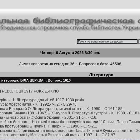
Четверг 6 Августа 2026 8:30 pm.
Лимит вопросов на сегодня: 36 .:. Вопросов в базе: 46508
Література
 из города: БІЛА ЦЕРКВА :: Вопрос: 1610
 РЕВОЛЮЦІЇ 1917 РОКУ. ДЯКУЮ
іали: 1. Література для дітей 1917-1930 років
ура: Хрестоматія. - К., 1992.- Ч. 2. - С.29-78
на // Білецький О. Літературно-критичні статті. - К., 1990. - С.161-185.
рович Тичина (1891-1967) // Хінкулов Л. Літературні зустрічі. - К., 1980. - С.181
 міністр освіти // Освіта України. - 2001.- 31 січ. - С.6.
 його боління...: На хвилі споминів і роздумів з нагоди 110-річчя Павла Тичини /
 протуберанці // Тичина П. Твори. - К., 1990. - С. 5-21.
звоню я...": Три відкриття невідомого нам Павла Тичини // Культура і життя. - 20
вло - легенда і дійсність // Визвольний шлях. - 1997.- 1. - С.87-97.