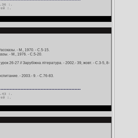
.36 :.
тей
:.
сказы. - М., 1970. - С.5-15.
ы. - М., 1976. - С.5-20.
урок 26-27 // Зарубіжна література. - 2002.- 39, жовт. - С.3-5, 8-
итание. - 2003.- 9. - С.76-83.
.43 :.
тей
:.