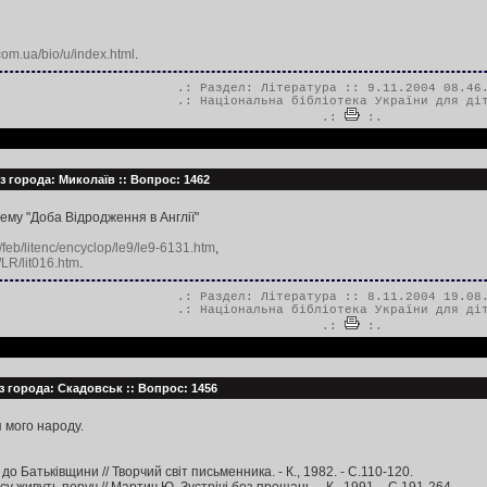
.com.ua/bio/u/index.html
.
.: Раздел:
Література
:: 9.11.2004 08.46
.:
Національна бібліотека України для ді
.:
:.
з города: Миколаїв :: Вопрос: 1462
ему "Доба Відродження в Англії"
u/feb/litenc/encyclop/le9/le9-6131.htm
,
/LR/lit016.htm
.
.: Раздел:
Література
:: 8.11.2004 19.08
.:
Національна бібліотека України для ді
.:
:.
з города: Скадовськ :: Вопрос: 1456
я мого народу.
до Батьківщини // Творчий світ письменника. - К., 1982. - С.110-120.