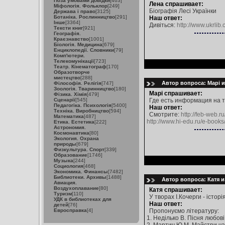
Поза умовами довідки
[463]
Лена спрашивает:
Міфологія. Фольклор
[249]
Біографія Лесі Українки
Держава і право
[3125]
Ботаніка. Рослинництво
[291]
Наш ответ:
Інше
[3364]
Дивіться:
http://www.ukrlib
Тексти книг
[921]
Географія.
Краєзнавство
[1001]
Біологія. Медицина
[679]
Енциклопедії. Словники
[79]
Комп'ютери.
Телекомунікації
[723]
Театр. Кінематограф
[170]
Образотворче
мистецтво
[288]
Автор вопроса: Марі и
Філософія. Релігія
[747]
Зоологія. Тваринництво
[180]
Марі спрашивает:
Фізика. Хімія
[479]
Сценарії
[545]
Где есть информация на т
Педагогіка. Психологія
[5400]
Наш ответ:
Техніка. Виробництво
[594]
Смотрите:
http://feb-web.r
Математика
[487]
http://www.hi-edu.ru/e-books
Етика. Естетика
[222]
Астрономия.
Космонавтика
[80]
Экология. Охрана
природы
[679]
Физкультура. Спорт
[339]
Образование
[1746]
Музыка
[244]
Социология
[468]
Экономика. Финансы
[7482]
Библиотеки. Архивы
[1488]
Автор вопроса: Катя и
Авиация.
Воздухоплавание
[80]
Катя спрашивает:
Туризм
[110]
У творах І.Кочерги - історі
УДК в библиотеках для
Наш ответ:
детей
[76]
Евросправка
[4]
Пропонуємо літературу:
1. Неділько В. Пісня любові 