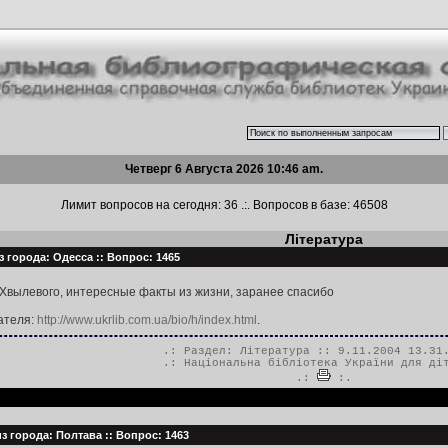
Четверг 6 Августа 2026 10:46 am.
Лимит вопросов на сегодня: 36 .:. Вопросов в базе: 46508
Література
з города: Одесса :: Вопрос: 1465
Хвылевого, интересные факты из жизни, заранее спасибо
ателя:
http://www.ukrlib.com.ua/bio/h/index.html
.
.: Раздел:
Література
:: 9.11.2004 13.31
.:
Національна бібліотека України для ді
.:
:.
з города: Полтава :: Вопрос: 1463