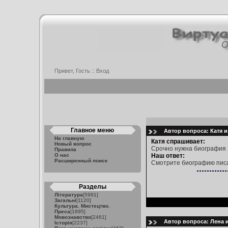
Привет, Гость ::
Вход
Главное меню
Автор вопроса: Катя и
На главную
Катя спрашивает:
Новый вопрос
Срочно нужна биография 
Правила
О нас
Наш ответ:
Расширенный поиск
Смотрите биографию пис
Разделы
Література
[5991]
Загальні
[1120]
Культура. Мистецтво.
Преса
[1895]
Мовознавство
[2461]
Автор вопроса: Лена и
Історія
[2237]