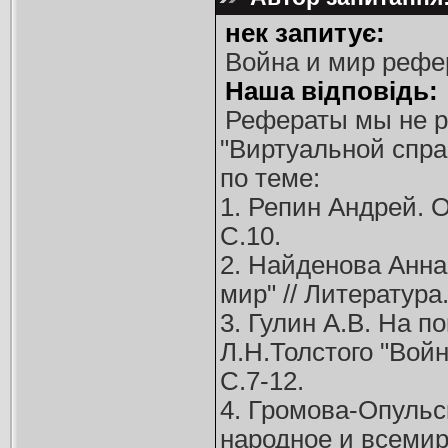
нек запитує:
Война и мир рефе
Наша відповідь:
Рефераты мы не р
"Виртуальной спра
по теме:
1. Репин Андрей. От
С.10.
2. Найденова Анна
мир" // Литература. 
3. Гулин А.В. На п
Л.Н.Толстого "Война
С.7-12.
4. Громова-Опуль
народное и всемирн