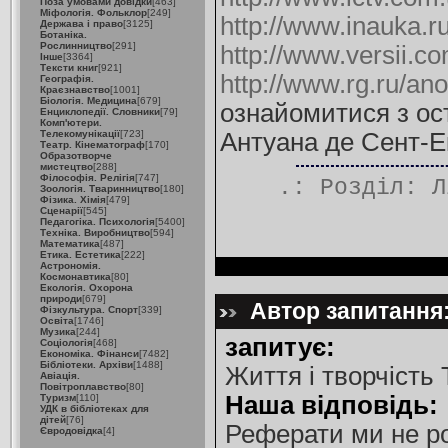
Поза умовами довідки
[463]
Міфологія. Фольклор
[249]
http://www.inauka.ru
Держава і право
[3125]
Ботаніка.
Рослинництво
[291]
http://www.versii.
Інше
[3364]
Тексти книг
[921]
http://www.rg.ru/an
Географія.
Краєзнавство
[1001]
Біологія. Медицина
[679]
ознайомитися з ос
Енциклопедії. Словники
[79]
Комп'ютери.
Телекомунікації
[723]
Антуана де Сент-Е
Театр. Кінематограф
[170]
Образотворче
мистецтво
[288]
Філософія. Релігія
[747]
.: Розділ:
Л
Зоологія. Тваринництво
[180]
Фізика. Хімія
[479]
Сценарії
[545]
Педагогіка. Психологія
[5400]
Техніка. Виробництво
[594]
Математика
[487]
Етика. Естетика
[222]
Астрономія.
Космонавтика
[80]
Екологія. Охорона
природи
[679]
Автор запитання: 
Фізкультура. Спорт
[339]
Освіта
[1746]
Музика
[244]
запитує:
Соціологія
[468]
Економіка. Фінанси
[7482]
Бібліотеки. Архіви
[1488]
Життя і творчість 
Авіація.
Повітроплавство
[80]
Наша відповідь:
Туризм
[110]
УДК в бібліотеках для
дітей
[76]
Реферати ми не р
Євродовідка
[4]