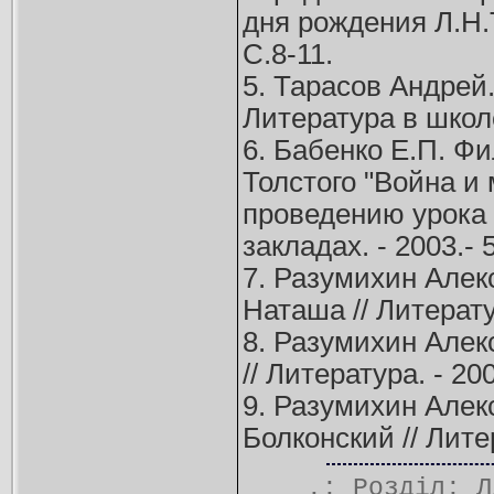
дня рождения Л.Н.То
С.8-11.
5. Тарасов Андрей
Литература в школе.
6. Бабенко Е.П. Ф
Толстого "Война и
проведению урока 
закладах. - 2003.- 5
7. Разумихин Алек
Наташа // Литератур
8. Разумихин Алек
// Литература. - 200
9. Разумихин Алек
Болконский // Литер
.: Розділ:
Л