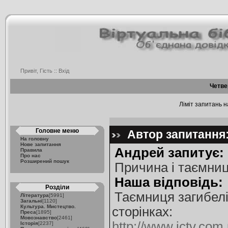
Привіт, Гість ::
Вхід
Четве
Ліміт запитань на
Головне меню
Автор запитання:
На головну
Нове запитання
Андрей запитує:
Правила
Про нас
Розширений пошук
Причина і таємниц
Наша відповідь:
Розділи
Таємниця загибелі
Література
[5991]
Загальні
[1120]
Культура. Мистецтво.
сторінках:
Преса
[1895]
Мовознавство
[2461]
http://www.ictv.com.u
Історія
[2237]