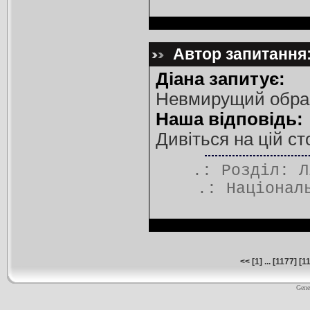
Автор запитання: 
Діана запитує:
Невмирущий обра
Наша відповідь:
Дивіться на цій ст
.: Розділ:
Л
.:
Націонал
<<
[
1
] ... [
1177
] [
1
Gene