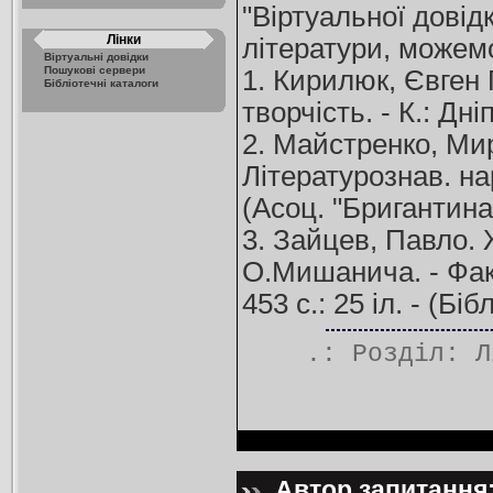
"Віртуальної довідк
Лінки
літератури, можемо
Віртуальні довідки
Пошукові сервери
1. Кирилюк, Євген
Бібліотечні каталоги
творчість. - К.: Дні
2. Майстренко, Мир
Літературознав. на
(Асоц. "Бригантина"
3. Зайцев, Павло.
О.Мишанича. - Факс.
453 с.: 25 іл. - (Бі
.: Розділ:
Л
Автор запитання: 