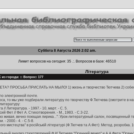
Суббота 8 Августа 2026 2:02 am.
Лимит вопросов на сегодня: 35 .:. Вопросов в базе: 46510
Література
из города: :: Вопрос: 177
ТА? ПРОСЬБА ПРИСЛАТЬ НА МЫЛО! 1) жизнь и творчество Тютчева 2) собен
по электронной почте.
оса, то мы уже подбирали литературу по творчеству Ф.Тютчева (смотрите в наш
литературу:
// Литература. - 1997.- 10, март. - С. 5.
ий Фет // Фет А. Стихотворения. - М., 1983. - С.3-22.
о живая, вечно поющая лирика...": Урок-литературный салон, посвященный творч
 - 2000.- 4. - С.5-8.
того мистецтва" в російській літературі (Ф.Тютчев та А.Фет): Метод. розробка. 10
ьный анализ стихотворений Ф.И.Тютчева "Осенний вечер" и А.А.Фета "Осень" //