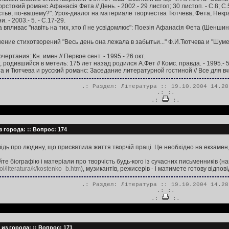
стокий романс Афанасія Фета // День. - 2002.- 29 листоп; 30 листоп. - С.8; С.
астье, по-вашему?": Урок-диалог на материале творчества Тютчева, Фета, Некрас
 - 2003.- 5. - С.17-29.
 впливає "навіть на тих, хто її не усвідомлює": Поезія Афанасія Фета (Шеншина)
ние стихотворений "Весь день она лежала в забытьи..." Ф.И.Тютчева и "Шумела
чертания: Кн. имен // Первое сент. - 1995.- 26 окт.
родившийся в метель: 175 лет назад родился А.Фет // Комс. правда. - 1995.- 5 д
а и Тютчева и русский романс: Заседание литературной гостиной // Все для вчите
.: Раздел:
Література
:: 19.10.2004 14.28
.:
:.
.:
:.
 города: :: Вопрос: 174
дь про людину, що присвятила життя творчій праці. Це необхідно на екзамен
те біографію і матеріали про творчість будь-кого із сучасних письменників (н
ol/literatura/k/kostenko_b.htm
), музикантів, режисерів - і матимете готову відпові
.: Раздел:
Література
:: 19.10.2004 14.28
.:
:.
.:
:.
из города: :: Вопрос: 171