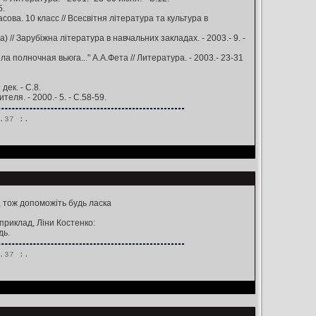
5.
ова. 10 класс // Всесвітня література та культура в
 // Зарубіжна література в навчальних закладах. - 2003.- 9. -
 полночная вьюга..." А.А.Фета // Литература. - 2003.- 23-31
ек. - С.8.
ля. - 2000.- 5. - С.58-59.
.37 :.
, тож допоможіть будь ласка
априклад, Ліни Костенко:
дь.
.37 :.