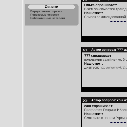
Олька спрашивает:
Ссылки
В чём заключается трагед
Виртуальные справки
Наш ответ:
Поисковые сервера
Список рекомендованной ли
Библиотечные каталоги
Автор вопроса: ??? из
??? спрашивает:
володимир самійленко. бі
Наш ответ:
Дивіться:
http://www.uvkr2.
Автор вопроса: саш из
саш спрашивает:
Биография Генрика Ибсе
Наш ответ:
Смотрите в нашем "Архиве"