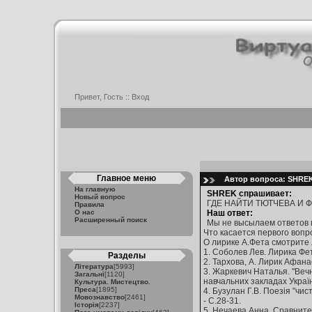
Привет, Гость ::
Вход
Главное меню
Автор вопроса: SHREK 
На главную
SHREK спрашивает:
Новый вопрос
ГДЕ НАЙТИ ТЮТЧЕВА И ФЕ
Правила
О нас
Наш ответ:
Расширенный поиск
Мы не высылаем ответов 
Что касается первого вопр
О лирике А.Фета смотрите 
1. Соболев Лев. Лирика Фета 
Разделы
2. Тархова, А. Лирик Афанас
Література
[5993]
3. Жаркевич Наталья. "Вечн
Загальні
[1120]
навчальних закладах України.
Культура. Мистецтво.
Преса
[1895]
4. Бузулан Г.В. Поезія "чис
Мовознавство
[2461]
- С.28-31.
Історія
[2237]
5. Нечаева Анна. Сравнител