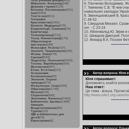
Поза умовами довідки
[463]
6. Панченко Володимир. Жор
Міфологія. Фольклор
[249]
Держава і право
[3125]
7. Тимченко С.В. "В чем сч
Ботаніка. Рослинництво
[291]
навчальних закладах України.
Інше
[3364]
8. Звиняцьковський В. Краса
Тексти книг
[921]
Географія.
С.48-52.
Краєзнавство
[1001]
9. Свердлов Михаил. Сравне
Біологія. Медицина
[679]
окт. - С.23-24.
Енциклопедії. Словники
[79]
10. Айхенвальд Ю. Звуки и о
Комп'ютери.
Телекомунікації
[723]
11. Шеваров Дмитрий. Поэт, 
Театр. Кінематограф
[170]
12. Фокард В.А. Поэзия Фет
Образотворче
мистецтво
[288]
Філософія. Релігія
[747]
Зоологія. Тваринництво
[180]
Фізика. Хімія
[479]
Сценарії
[545]
Педагогіка. Психологія
[5400]
Техніка. Виробництво
[594]
Математика
[487]
Етика. Естетика
[222]
Автор вопроса: Юля из
Астрономия.
Космонавтика
[80]
Юля спрашивает:
Экология. Охрана
природы
[679]
Допоможіть знайти розпові
Физкультура. Спорт
[339]
Наш ответ:
Образование
[1746]
Ця тема - вільна. Прочитай
Музыка
[244]
http://www.uvkr2.org.ua/scho
Социология
[468]
Экономика. Финансы
[7482]
Библиотеки. Архивы
[1488]
Авиация.
Воздухоплавание
[80]
Туризм
[110]
УДК в библиотеках для
детей
[76]
Евросправка
[4]
Автор вопроса: Олька 