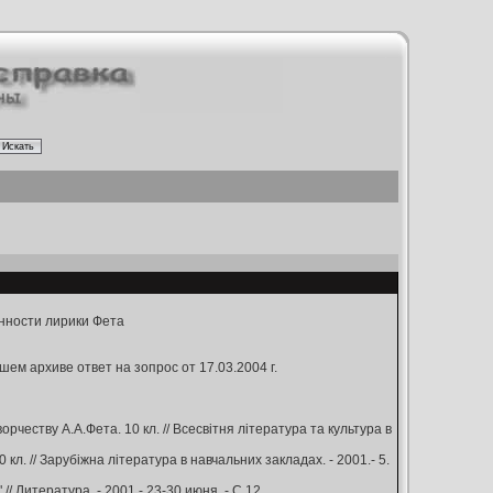
ности лирики Фета
ем архиве ответ на зопрос от 17.03.2004 г.
еству А.А.Фета. 10 кл. // Всесвітня література та культура в
 кл. // Зарубіжна література в навчальних закладах. - 2001.- 5.
 Литература. - 2001.- 23-30 июня. - С.12.