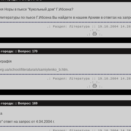
ия Норы в пьесе "Кукольный дом" Г.Ибсена?
тературы по пьесе Г.Ибсена Вы найдете в нашем Архиве в ответах на запросы 
.: Раздел:
Література
:: 19.10.2004 14.28
.:
:.
.:
:.
 города: :: Вопрос: 170
ографія
org.ua/school/literatura/s/samiylenko_b.htm
.
.: Раздел:
Література
:: 19.10.2004 14.28
.:
:.
.:
:.
 города: :: Вопрос: 169
на
 ответ на запрос от 4.04.2004 г.
.: Раздел:
Література
:: 19.10.2004 14.28