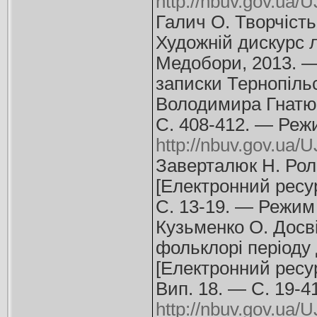
http://nbuv.gov.ua
Галич О. Творчість
Художній дискурс 
Медобори, 2013. — 
записки Тернопільс
Володимира Гнатюк
С. 408-412. — Реж
http://nbuv.gov.u
Заверталюк Н. Рол
[Електронний ресур
С. 13-19. — Режим
Кузьменко О. Досв
фольклорі періоду 
[Електронний ресур
Вип. 18. — С. 19-4
http://nbuv.gov.ua