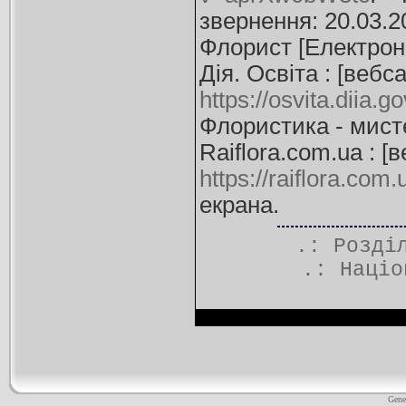
звернення: 20.03.2
Флорист [Електронни
Дія. Освіта : [вебс
https://osvita.diia.g
Флористика - мисте
Raiflora.com.ua : [
https://raiflora.com
екрана.
.: Розд
.:
Націо
Gene