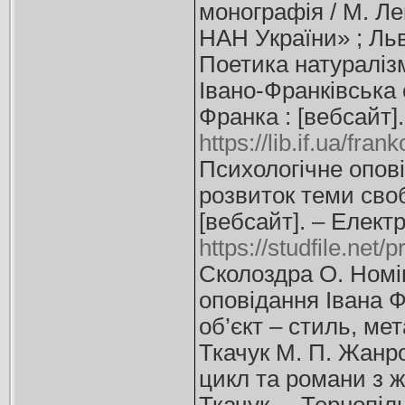
монографія / М. Лег
НАН України» ; Львів
Поетика натуралізм
Івано-Франківська 
Франка : [вебсайт]
https://lib.if.ua/fr
Психологічне опові
розвиток теми свобо
[вебсайт]. – Елект
https://studfile.net
Сколоздра О. Номін
оповідання Івана Ф
об’єкт – стиль, мет
Ткачук М. П. Жанр
цикл та романи з жи