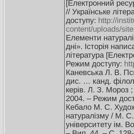
[Електронний ресурс
// Українське літер
доступу:
http://inst
content/uploads/si
Елементи натуралі
дні». Історія напис
література [Електро
Режим доступу:
htt
Каневська Л. В. Пс
дис. … канд. філол.
керів. Л. З. Мороз ;
2004. – Режим дос
Кебало М. С. Худож
натуралізму / М. С.
університету ім. В
– Вип. 44. – С. 128