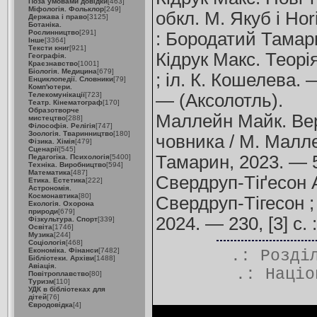
Поза умовами довідки
[463]
Міфологія. Фольклор
[249]
обкл. М. Якуб і Hor
Держава і право
[3125]
Ботаніка.
Рослинництво
[291]
: Бородатий Тамари
Інше
[3364]
Тексти книг
[921]
Кідрук Макс. Теорія
Географія.
Краєзнавство
[1001]
Біологія. Медицина
[679]
; іл. К. Кошелева. 
Енциклопедії. Словники
[79]
Комп'ютери.
Телекомунікації
[723]
— (Аксолотль).
Театр. Кінематограф
[170]
Образотворче
Маллейн Майк. Верх
мистецтво
[288]
Філософія. Релігія
[747]
Зоологія. Тваринництво
[180]
човника / М. Малле
Фізика. Хімія
[479]
Сценарії
[545]
Тамарин, 2023. — 516
Педагогіка. Психологія
[5400]
Техніка. Виробництво
[594]
Математика
[487]
Свердруп-Тіґесон А
Етика. Естетика
[222]
Астрономія.
Космонавтика
[80]
Свердруп-Тігесон ;
Екологія. Охорона
природи
[679]
2024. — 230, [3] с. :
Фізкультура. Спорт
[339]
Освіта
[1746]
Музика
[244]
Соціологія
[468]
Економіка. Фінанси
[7482]
.: Розд
Бібліотеки. Архіви
[1488]
Авіація.
.:
Націо
Повітроплавство
[80]
Туризм
[110]
УДК в бібліотеках для
дітей
[76]
Євродовідка
[4]