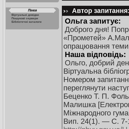
Автор запитання:
Лінки
Віртуальні довідки
Пошукові сервери
Ольга запитує:
Бібліотечні каталоги
Доброго дня! Попр
«Прометей» А.Мали
опрацювання теми 
Наша відповідь:
Ольго, добрий ден
Віртуальна бібліо
Номером запитанн
переглянути насту
Беценко Т. П. Фол
Малишка [Електронн
Міжнародного гуман
Вип. 24(1). — С. 7