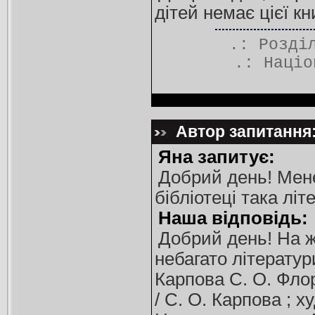
дітей немає цієї кн
.: Розд
.:
Націо
Автор запитання:
Яна запитує:
Добрий день! Мене
бібліотеці така літ
Наша відповідь:
Добрий день! На ж
небагато літератур
Карпова С. О. Флор
/ С. О. Карпова ; х