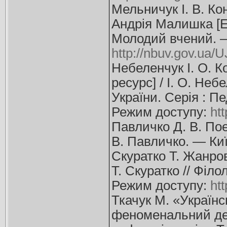
Мельничук І. В. К
Андрія Малишка [Ел
Молодий вчений. —
http://nbuv.gov.ua
Небеленчук І. О. К
ресурс] / І. О. Неб
України. Серія : П
Режим доступу:
ht
Павличко Д. В. Пое
В. Павличко. — Киї
Скуратко Т. Жанров
Т. Скуратко // Філ
Режим доступу:
ht
Ткачук М. «Українс
феноменальний деб