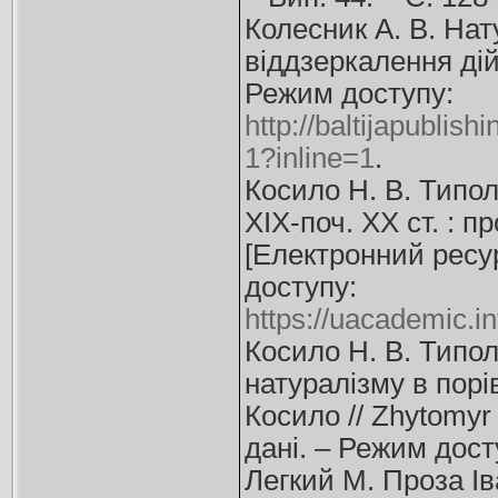
Колесник А. В. Нат
віддзеркалення дій
Режим доступу:
http://baltijapubli
1?inline=1
.
Косило Н. В. Типол
ХІХ-поч. ХХ ст. : 
[Електронний ресурс
доступу:
https://uacademic.
Косило Н. В. Типол
натуралізму в порі
Косило // Zhytomyr 
дані. – Режим дос
Легкий М. Проза Ів