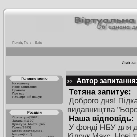
Привіт, Гість ::
Вхід
Ліміт за
Головне меню
Автор запитання: 
На головну
Нове запитання
Тетяна запитує:
Правила
Про нас
Розширений пошук
Доброго дня! Підка
видавництва "Боро
Розділи
Наша відповідь:
Література
[5991]
Загальні
[1120]
Культура. Мистецтво.
У фонді НБУ для ді
Преса
[1895]
Мовознавство
[2461]
Кідрук Макс. Нові те
Історія
[2237]