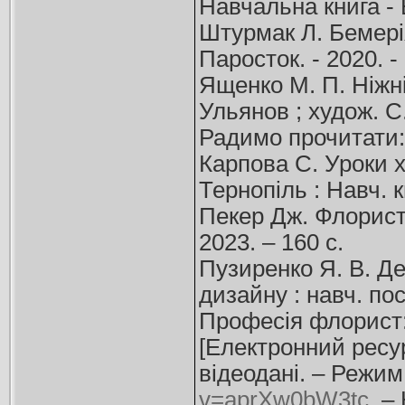
Навчальна книга - Бо
Штурмак Л. Бемерія
Паросток. - 2020. -
Ященко М. П. Ніжні
Ульянов ; худож. С. 
Радимо прочитати:
Карпова С. Уроки х
Тернопіль : Навч. к
Пекер Дж. Флористи
2023. – 160 с.
Пузиренко Я. В. Д
дизайну : навч. пос
Професія флорист: 
[Електронний ресурс
відеодані. – Режим
v=aprXw0bW3tc
. –