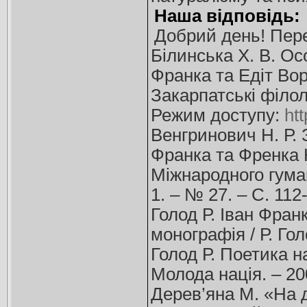
Наша відповідь:
Добрий день! Пере
Білинська Х. В. Ос
Франка та Eдіт Вор
Закарпатські філолог
Режим доступу:
ht
Венгринович Н. Р. 
Франка та Френка Н
Міжнародного гумані
1. – № 27. – С. 112
Голод Р. Іван Франк
монографія / Р. Гол
Голод Р. Поетика на
Молода нація. – 20
Дерев’яна М. «На д