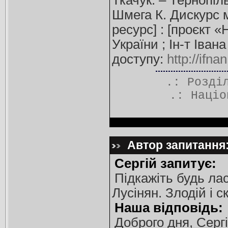
Ткачук. – Тернопіль
Шмега К. Дискурс м
ресурс] : [проєкт «
України ; Ін-т Іван
доступу:
http://ifn
.: Розд
.:
Націо
Автор запитання: 
Сергій запитує:
Підкажіть будь лас
Лусінян. Злодій і с
Наша відповідь:
Доброго дня, Серг