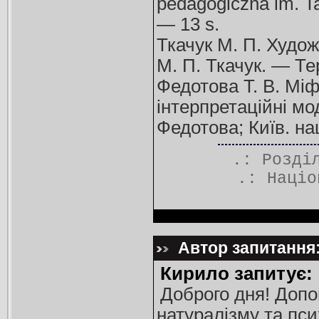
pedagogiczna im. Ta
— 13 s.
Ткачук М. П. Худож
М. П. Ткачук. — Те
Федотова Т. В. Міф
інтерпретаційні мод
Федотова; Київ. нац
.: Розд
.:
Націо
Автор запитання:
Кирило запитує:
Доброго дня! Допо
натуралізму та пси