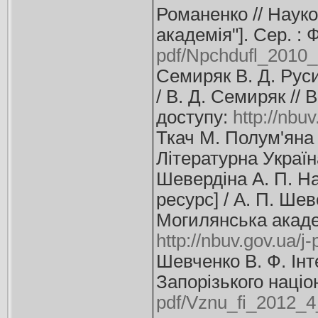
Романенко // Наук
академія"]. Сер. : 
pdf/Npchdufl_2010
Семиряк В. Д. Рус
/ В. Д. Семиряк // 
доступу:
http://nbu
Ткач М. Полум'яна
Літературна Україна.
Шевердіна А. П. Н
ресурс] / А. П. Ше
Могилянська академі
http://nbuv.gov.ua/
Шевченко В. Ф. Інт
Запорізького націон
pdf/Vznu_fi_2012_4