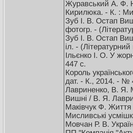
Журавський А. Ф. Ні
Кирилюка. - К. : Ми
Зуб І. В. Остап Вишн
фотогр. - (Літерату
Зуб І. В. Остап Вишн
іл. - (Літературний
Ільєнко І. О. У жор
447 с.
Король українськог
дат. - К., 2014. - № 
Лавриненко, В. Я. 
Вишні / В. Я. Лаври
Маківчук Ф. Життя 
Мисливські усмішки 
Мовчан Р. В. Україн
ПП "Компанія "Актуа