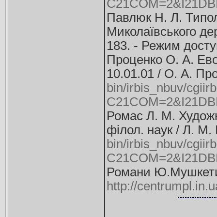
C21COM=2&I21DBN
Павлюк Н. Л. Типол
Миколаївського держ
183. - Режим дост
Проценко О. А. Евол
10.01.01 / О. А. Пр
bin/irbis_nbuv/cgiir
C21COM=2&I21DBN
Ромас Л. М. Художн
філол. наук / Л. М.
bin/irbis_nbuv/cgiir
C21COM=2&I21DB
Романи Ю.Мушкетик
http://centrumpl.in.