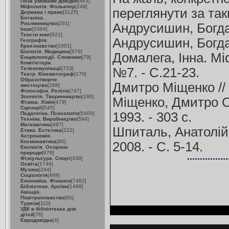
Поза умовами довідки
[463]
Міфологія. Фольклор
[249]
переглянути за та
Держава і право
[3125]
Ботаніка.
Рослинництво
[291]
Андрусишин, Богдан
Інше
[3364]
Тексти книг
[921]
Андрусишин, Богдан
Географія.
Краєзнавство
[1001]
Біологія. Медицина
[679]
Домалега, Інна. Мі
Енциклопедії. Словники
[79]
Комп'ютери.
Телекомунікації
[723]
№7. - С.21-23.
Театр. Кінематограф
[170]
Образотворче
Дмитро Міщенко // 
мистецтво
[288]
Філософія. Релігія
[747]
Зоологія. Тваринництво
[180]
Міщенко, Дмитро Ол
Фізика. Хімія
[479]
Сценарії
[545]
1993. - 303 с.
Педагогіка. Психологія
[5400]
Техніка. Виробництво
[594]
Математика
[487]
Шпиталь, Анатолій.
Етика. Естетика
[222]
Астрономія.
Космонавтика
[80]
2008. - С. 5-14.
Екологія. Охорона
природи
[679]
Фізкультура. Спорт
[339]
Освіта
[1746]
Музика
[244]
Соціологія
[468]
Економіка. Фінанси
[7482]
Бібліотеки. Архіви
[1488]
Авіація.
Повітроплавство
[80]
Туризм
[110]
УДК в бібліотеках для
дітей
[76]
Євродовідка
[4]