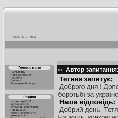
Привіт, Гість ::
Вхід
Головне меню
Автор запитання:
На головну
Нове запитання
Тетяна запитує:
Правила
Про нас
Розширений пошук
Доброго дня ! Доп
боротьбі за україн
Розділи
Наша відповідь:
Література
[5993]
Загальні
[1120]
Культура. Мистецтво.
Добрий день, Тетя
Преса
[1895]
Мовознавство
[2461]
На жаль, конкретно
Історія
[2237]