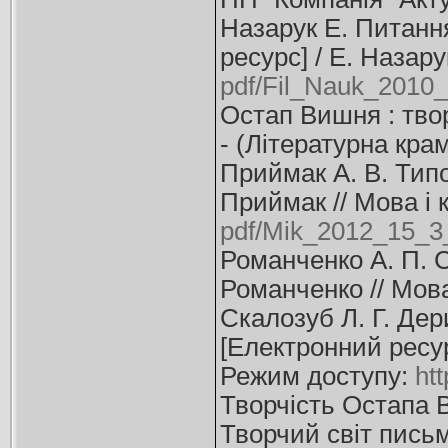
Назарук Е. Питанн
ресурс] / Е. Назарук
pdf/Fil_Nauk_2010_
Остап Вишня : творч
- (Літературна кра
Приймак А. В. Типо
Приймак // Мова і к
pdf/Mik_2012_15_3
Романченко А. П. 
Романченко // Мова.
Скалозуб Л. Г. Дер
[Електронний ресурс
Режим доступу:
ht
Творчість Остапа В
Творчий світ письме