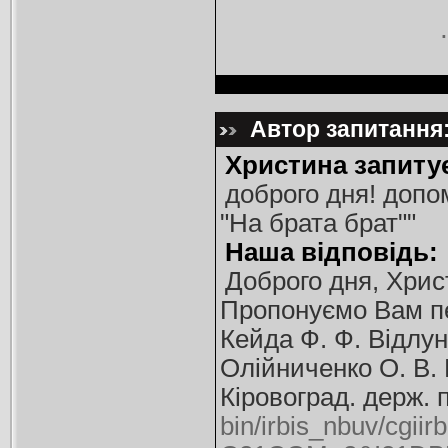
Автор запитання:
Христина запиту
доброго дня! допо
"На брата брат""
Наша відповідь:
Доброго дня, Хрис
Пропонуємо Вам пе
Кейда Ф. Ф. Відлунн
Олійниченко О. В. К
Кіровоград. держ. п
bin/irbis_nbuv/cgiir