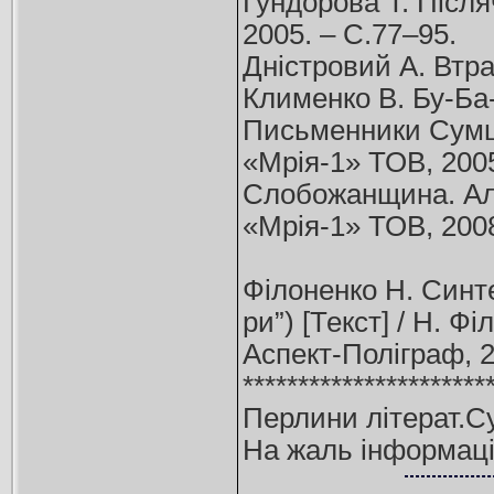
Гундорова Т. Після
2005. – С.77–95.
Дністровий А. Втра
Клименко В. Бу-Ба-Б
Письменники Сумщи
«Мрія-1» ТОВ, 2005
Слобожанщина. Аль
«Мрія-1» ТОВ, 2008
Філоненко Н. Синте
ри”) [Текст] / Н. Ф
Аспект-Поліграф, 20
**********************
Перлини літерат.С
На жаль інформаці