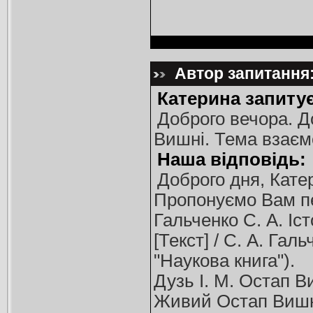
Автор запитання:
Катерина запитує
Доброго вечора. Д
Вишні. Тема взаєм
Наша відповідь:
Доброго дня, Кате
Пропонуємо Вам пе
Гальченко С. А. Іс
[Текст] / С. А. Галь
"Наукова книга").
Дузь І. М. Остап Виш
Живий Остап Вишня [