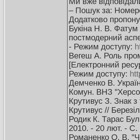
Ми вже відповідали
– Пошук за: Номер
Додатково пропону
Букіна Н. В. Фатум
постмодерний аспект
- Режим доступу:
h
Вегеш А. Роль про
[Електронний ресурс
Режим доступу:
ht
Демченко В. Україн
Комун. ВНЗ "Херсон.
Крутивус З. Знак з
Крутивус // Березіл
Родик К. Тарас Буль
2010. - 20 лют. - С
Романенко О. В. "