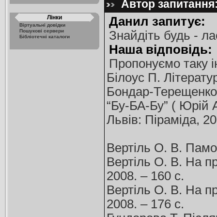
Автор запитання:
Лінки
Данил запитує:
Віртуальні довідки
Пошукові сервери
Знайдіть будь - л
Бібліотечні каталоги
Наша відповідь:
Пропонуємо таку 
Білоус П. Літератур
Бондар-Терещенко І
“Бу-БА-Бу” ( Юрій 
Львів: Піраміда, 20
Вертіль О. В. Памо
Вертіль О. В. На п
2008. – 160 с.
Вертіль О. В. На п
2008. – 176 с.