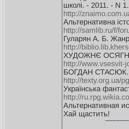
школі. - 2011. - N 1.
http://znaimo.com.
Альтернативна істо
http://samlib.ru/f/f
Гуларян А. Б. Жан
http://biblio.lib.k
ХУДОЖНЄ ОСЯГНЕНН
http://www.vsesvit
БОГДАН СТАСЮК.
http://texty.org.ua
Українська фантас
http://ru.rpg.wiki
Альтернативная и
Хай щастить!