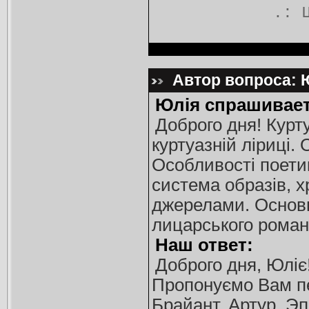
.:
Автор вопроса: Ю
Юлія спрашивает
Доброго дня! Курт
куртуазній ліриці.
Особливості поетик
система образів, х
джерелами. Основні
лицарського роман
Наш ответ:
Доброго дня, Юліє
Пропонуємо Вам пе
Брайант, Артур. Эп