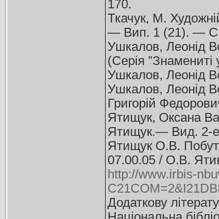
170.
Ткачук, М. Художні
— Вип. 1 (21). — С
Ушкалов, Леонід Во
(Серія ”Знамениті у
Ушкалов, Леонід Во
Ушкалов, Леонід В
Григорій Федорович. 
Ятищук, Оксана Вас
Ятищук.— Вид. 2-е,
Ятищук О.В. Побут т
07.00.05 / О.В. Яти
http://www.irbis-nbu
C21COM=2&I21DBN
Додаткову літерату
Національна бібліо