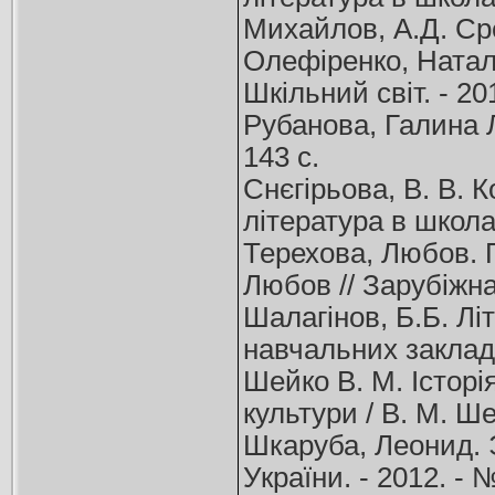
Михайлов, А.Д. Сре
Олефіренко, Наталі
Шкільний світ. - 20
Рубанова, Галина Ле
143 с.
Снєгірьова, В. В. К
література в школах
Терехова, Любов. П
Любов // Зарубіжна 
Шалагінов, Б.Б. Літ
навчальних закладах
Шейко В. М. Історі
культури / В. М. Ше
Шкаруба, Леонид. Э
України. - 2012. - №