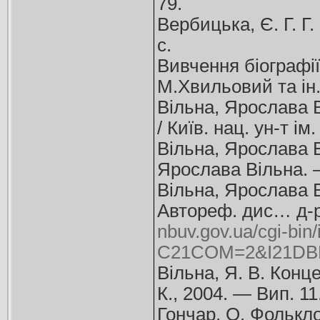
79.
Вербицька, Є. Г. Г.
с.
Вивчення біографії
М.Хвильовий та ін. 
Вільна, Ярослава В
/ Київ. нац. ун-т і
Вільна, Ярослава В
Ярослава Вільна. —
Вільна, Ярослава 
Автореф. дис… д-ра 
nbuv.gov.ua/cgi-bin/
C21COM=2&I21DBN
Вільна, Я. В. Конце
К., 2004. — Вип. 11
Гончар, О. Фолькло