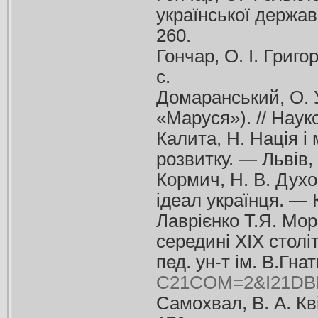
української державн
260.
Гончар, О. І. Григо
с.
Домаранський, О. У
«Маруся»). // Наук
Калита, Н. Нація і 
розвитку. — Львів,
Кормич, Н. В. Духо
ідеал українця. — 
Лаврієнко Т.Я. Мор
середині XIX століт
пед. ун-т ім. В.Гна
C21COM=2&I21DBN
Самохвал, В. А. Кві