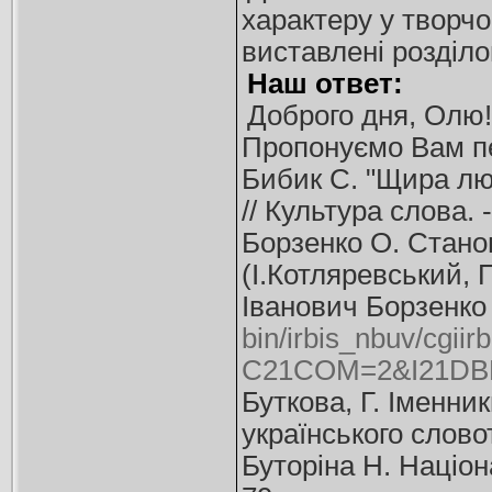
характеру у творч
виставлені розділо
Наш ответ:
Доброго дня, Олю!
Пропонуємо Вам пе
Бибик С. "Щира люб
// Культура слова. -
Борзенко О. Станов
(І.Котляревський, 
Іванович Борзенко 
bin/irbis_nbuv/cgiir
C21COM=2&I21DBN
Буткова, Г. Іменни
українського слово
Буторіна Н. Націона