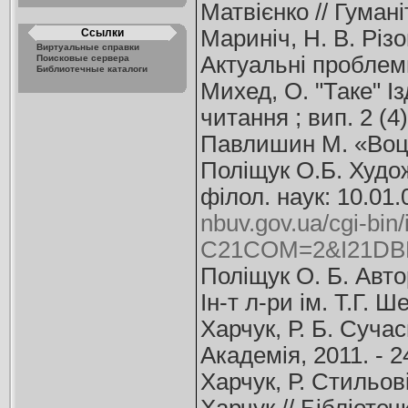
Матвієнко // Гуманіт
Мариніч, Н. В. Різ
Ссылки
Виртуальные справки
Актуальні проблеми
Поисковые сервера
Библиотечные каталоги
Михед, О. "Таке" І
читання ; вип. 2 (4)
Павлишин М. «Воцце
Поліщук О.Б. Художн
філол. наук: 10.01.
nbuv.gov.ua/cgi-bin/
C21COM=2&I21DBN
Поліщук О. Б. Автор
Ін-т л-ри ім. Т.Г. Ш
Харчук, Р. Б. Суча
Академія, 2011. - 2
Харчук, Р. Стильов