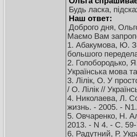
Ольга спрашивае
Будь ласка, підск
Наш ответ:
Доброго дня, Ольг
Маємо Вам запроп
1. Абакумова, Ю. 
большого передела 
2. Голобородько, Я
Українська мова та 
3. Лілік, О. У про
/ О. Лілік // Україн
4. Николаева, Л. С
жизнь. - 2005. - N1.
5. Овчаренко, Н. А
2013. - N 4. - С. 59
6. Радутний, Р. Укр