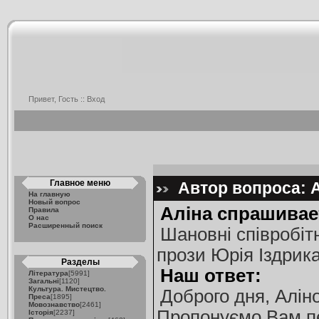
Привет, Гость ::
Вход
Главное меню
Автор вопроса: А
На главную
Новый вопрос
Аліна спрашивае
Правила
О нас
Расширенный поиск
Шановні співробіт
прози Юрія Іздрик
Разделы
Наш ответ:
Література
[5991]
Загальні
[1120]
Культура. Мистецтво.
Доброго дня, Аліно
Преса
[1895]
Мовознавство
[2461]
Пропонуємо Вам пе
Історія
[2237]