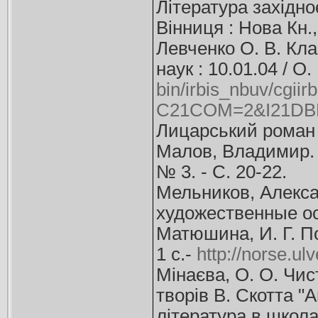
Література західноє
Вінниця : Нова Кн.,
Левченко О. В. Клас
наук : 10.01.04 / О.
bin/irbis_nbuv/cgiir
C21COM=2&I21DBN
Лицарський роман як
Малов, Владимир. К
№ 3. - С. 20-22.
Мельников, Алекса
художественные осо
Матюшина, И. Г. По
1 с.-
http://norse.ul
Мінаєва, О. О. Чис
творів В. Скотта "А
література в школах