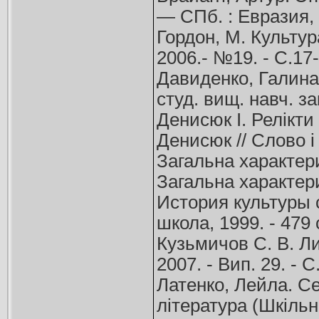
— СПб. : Евразия, 
Гордон, М. Культура
2006.- №19. - С.17-
Давиденко, Галина 
студ. вищ. навч. за
Денисюк І. Релікти
Денисюк // Слово і ч
Загальна характерис
Загальна характерис
История культуры 
школа, 1999. - 479 
Кузьмичов С. В. Ли
2007. - Вип. 29. - С
Латенко, Лейла. Се
література (Шкільний