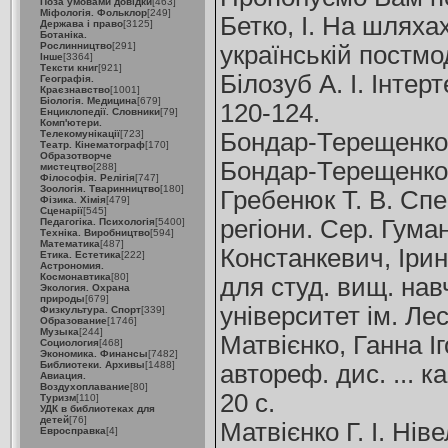
Поза умовами довідки
[463]
Міфологія. Фольклор
[249]
Бетко, І. На шляха
Держава і право
[3125]
Ботаніка.
Рослинництво
[291]
українській постмод
Інше
[3364]
Тексти книг
[921]
Білозуб А. І. Інтер
Географія.
Краєзнавство
[1001]
Біологія. Медицина
[679]
120-124.
Енциклопедії. Словники
[79]
Комп'ютери.
Телекомунікації
[723]
Бондар-Терещенко І.
Театр. Кінематограф
[170]
Образотворче
Бондар-Терещенко /
мистецтво
[288]
Філософія. Релігія
[747]
Зоологія. Тваринництво
[180]
Гребенюк Т. В. Спе
Фізика. Хімія
[479]
Сценарії
[545]
регіони. Сер. Гумані
Педагогіка. Психологія
[5400]
Техніка. Виробництво
[594]
Математика
[487]
Констанкевич, Ірин
Етика. Естетика
[222]
Астрономия.
Космонавтика
[80]
для студ. вищ. нав
Экология. Охрана
природы
[679]
університет ім. Лес
Физкультура. Спорт
[339]
Образование
[1746]
Музыка
[244]
Матвієнко, Ганна І
Социология
[468]
Экономика. Финансы
[7482]
Библиотеки. Архивы
[1488]
автореф. дис. ... ка
Авиация.
Воздухоплавание
[80]
20 с.
Туризм
[110]
УДК в библиотеках для
детей
[76]
Матвієнко Г. І. Нів
Евросправка
[4]