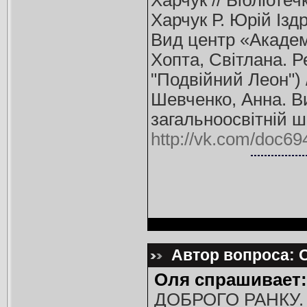
Харчук // Бібліотеч
Харчук Р. Юрій Ізд
Вид центр «Академі
Хопта, Світлана. Р
"Подвійний Леон") / 
Шевченко, Анна. Ви
загальноосвітній шк
http://vk.com/doc
Автор вопроса: О
Оля спрашивает:
ДОБРОГО РАНКУ. Б