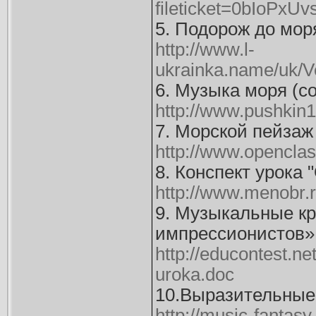
fileticket=0bIoPxU
5. Подорож до мор
http://www.l-
ukrainka.name/uk/
6. Музыка моря (с
http://www.pushkin1
7. Морской пейзаж
http://www.opencla
8. Конспект урока
http://www.menobr.r
9. Музыкальные кр
импрессионистов»
http://educontest.
uroka.doc
10.Выразительные 
http://music-fantasy