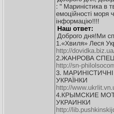
: " Мариністика в 
емоційності моря ч
інформацію!!!!
Наш ответ:
Доброго дня!Ми сп
1.«Хвиля» Леся Укр
http://dovidka.biz.u
2.ЖАНРОВА СПЕЦ
http://sn-philolsoc
3. МАРИНІСТИЧН
УКРАЇНКИ
http://www.ukrlit.vn
4.КРЫМСКИЕ МОТ
УКРАИНКИ
http://lib.pushkinsk