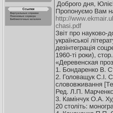
Доброго дня, Юліє
Ссылки
Пропонуємо Вам на
Виртуальные справки
Поисковые сервера
http://www.ekmair.
Библиотечные каталоги
chasi.pdf
Звіт про науково-д
української літера
дезінтеграція соцр
1960-ті роки), стор
«Деревенская проз
1. Бондаренко В. С
2. Головащук С.І. 
слововживання [Тек
Ред. Л.П. Марченко,
3. Камінчук О.А. Ху
20 століть: моногра