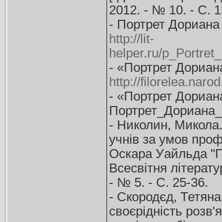
2012. - № 10. - С. 1
- Портрет Дориана
http://lit-
helper.ru/p_Portre
- «Портрет Дориана
http://filorelea.naro
- «Портрет Дориан
Портрет_Дориана_
- Николин, Микола
учнів за умов проф
Оскара Уайльда "По
Всесвітня літерату
- № 5. - С. 25-36.
- Скородєд, Тетяна.
своєрідність розв