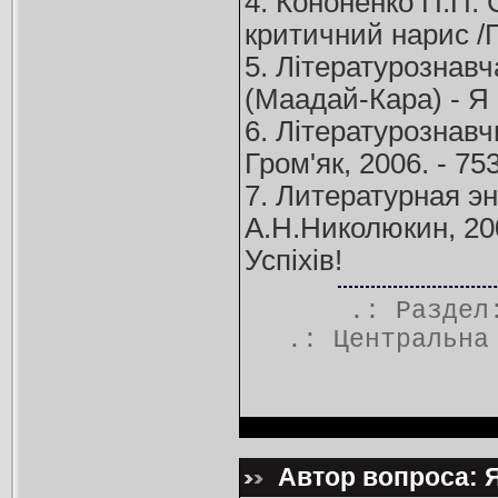
4. Кононенко П.П. С
критичний нарис /П
5. Літературознавча
(Маадай-Кара) - Я (
6. Літературознавчи
Гром'як, 2006. - 753
7. Литературная эн
А.Н.Николюкин, 200
Успіхів!
.: Разде
.:
Центральна
Автор вопроса: Я