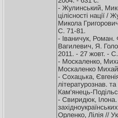
2004. - 631 с.
- Жулинський, Мико
цілісності нації /
Микола Григорович. 
С. 71-81.
- Іваничук, Роман. 
Вагилевич, Я. Голов
2011. - 27 жовт. - С.
- Москаленко, Миха
Москаленко Михайло
- Сохацька, Євгенія
літературознав. та 
Кам'янець-Подільсь
- Свиридюк, Ілона.
західноукраїнських
Орленко, Лілія // У