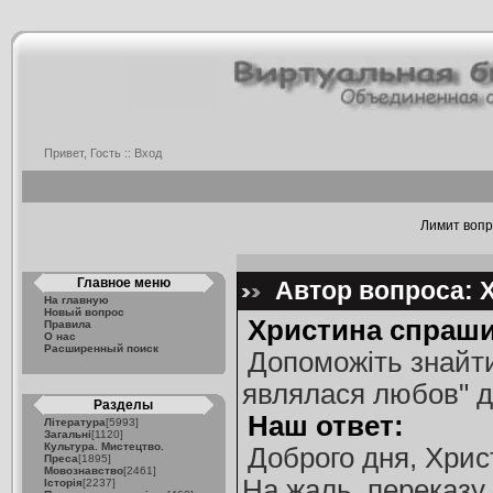
Привет, Гость ::
Вход
Лимит вопро
Главное меню
Автор вопроса: Х
На главную
Новый вопрос
Христина спраши
Правила
О нас
Расширенный поиск
Допоможіть знайти
являлася любов" д
Разделы
Наш ответ:
Література
[5993]
Загальні
[1120]
Культура. Мистецтво.
Доброго дня, Хрис
Преса
[1895]
Мовознавство
[2461]
На жаль, переказу
Історія
[2237]