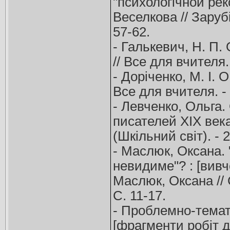
"психологічной реко
Веселкова // Зарубі
57-62.
- Галькевич, Н. П.
// Все для вчителя. 
- Доріченко, М. І. 
Все для вчителя. - 
- Левченко, Ольга
писателей ХІХ века
(Шкільний світ). - 2
- Маслюк, Оксана. 
невидиме"? : [вивч
Маслюк, Оксана // С
С. 11-17.
- Проблемно-темати
[фрагменти робіт д