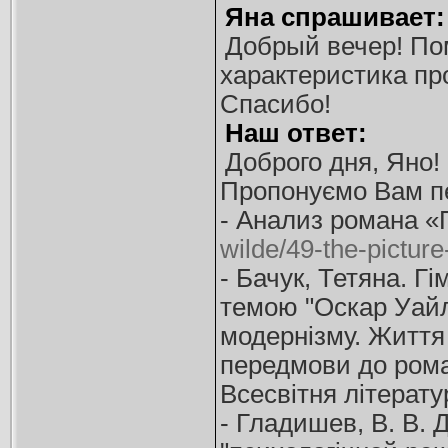
Яна спрашивает:
Добрый вечер! По
характеристика пр
Спасибо!
Наш ответ:
Доброго дня, Яно!
Пропонуємо Вам пе
- Анализ романа «
wilde/49-the-picture
- Бачук, Тетяна. Г
темою "Оскар Уайл
модернізму. Життя 
передмови до роман
Всесвітня літератур
- Гладишев, В. В. 