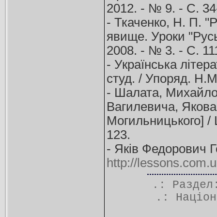
2012. - № 9. - С. 34
- Ткаченко, Н. П. 
явище. Уроки "Руськ
2008. - № 3. - С. 11
- Українська літера
студ. / Упоряд. Н.М.
- Шалата, Михайло.
Вагилевича, Якова
Могильницького] / Ш
123.
- Яків Федорович Г
http://lessons.com.
.: Разде
.:
Націон