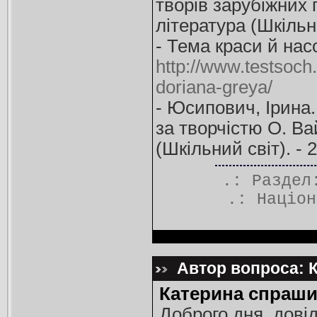
творів зарубіжних 
література (Шкільни
- Тема краси й нас
http://www.testsoch.
doriana-greya/
- Юсипович, Ірина. 
за творчістю О. Ва
(Шкільний світ). - 2
.: Разде
.:
Націон
Автор вопроса: К
Катерина спраши
Доброго дня, дові