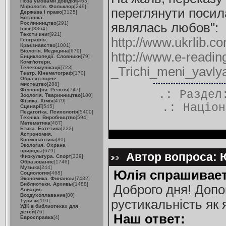
Поза умовами довідки
[463]
Міфологія. Фольклор
[249]
переглянути посила
Держава і право
[3125]
Ботаніка.
Рослинництво
[291]
являлась любов":
Інше
[3364]
Тексти книг
[921]
http://www.ukrlib.
Географія.
Краєзнавство
[1001]
Біологія. Медицина
[679]
http://www.e-readi
Енциклопедії. Словники
[79]
Комп'ютери.
Телекомунікації
[723]
_Trichi_meni_yavly
Театр. Кінематограф
[170]
Образотворче
мистецтво
[288]
Філософія. Релігія
[747]
.: Разде
Зоологія. Тваринництво
[180]
Фізика. Хімія
[479]
.:
Націон
Сценарії
[545]
Педагогіка. Психологія
[5400]
Техніка. Виробництво
[594]
Математика
[487]
Етика. Естетика
[222]
Астрономия.
Космонавтика
[80]
Экология. Охрана
природы
[679]
Автор вопроса: Ю
Физкультура. Спорт
[339]
Образование
[1746]
Музыка
[244]
Юлія спрашивает
Социология
[468]
Экономика. Финансы
[7482]
Библиотеки. Архивы
[1488]
Доброго дня! Допо
Авиация.
Воздухоплавание
[80]
рустикальність як 
Туризм
[110]
УДК в библиотеках для
детей
[76]
Наш ответ:
Евросправка
[4]