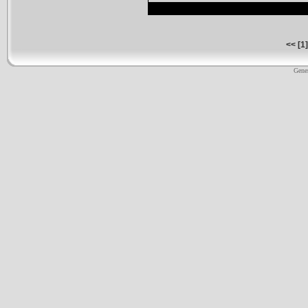
<<
[
1
]
Gene