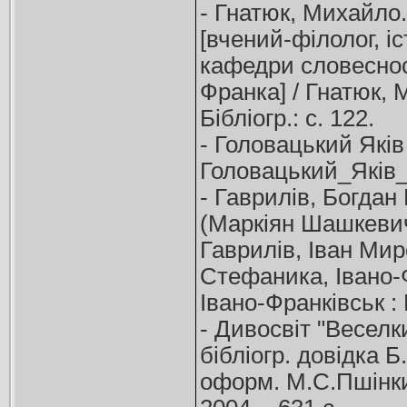
- Гнатюк, Михайло.
[вчений-філолог, 
кафедри словесност
Франка] / Гнатюк, М
Бібліогр.: с. 122.
- Головацький Які
Головацький_Яків
- Гаврилів, Богдан
(Маркіян Шашкевич,
Гаврилів, Іван Мир
Стефаника, Івано-Ф
Івано-Франківськ :
- Дивосвіт "Веселки"
бібліогр. довідка Б
оформ. М.С.Пшінки;