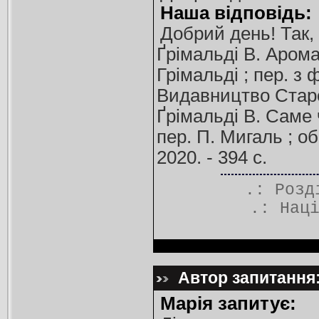
Наша відповідь:
Добрий день! Так, 
Ґрімальді В. Арома
Грімальді ; пер. з 
Видавництво Старог
Ґрімальді В. Саме ч
пер. П. Мигаль ; о
2020. - 394 с.
.: Роз
.:
Нац
Автор запитання:
Марія запитує: