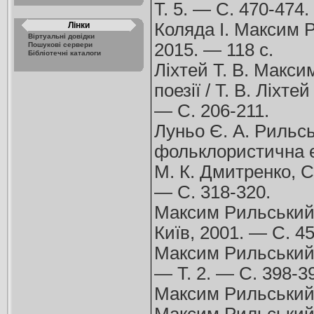
Т. 5. — С. 470-474.
Коляда І. Максим Р
Лінки
Віртуальні довідки
2015. — 118 с.
Пошукові сервери
Бібліотечні каталоги
Ліхтей Т. В. Макс
поезії / Т. В. Ліхте
— С. 206-211.
Луньо Є. А. Рильсь
фольклористична енц
М. К. Дмитренко, С.
— С. 318-320.
Максим Рильський /
Київ, 2001. — С. 45
Максим Рильський /
— Т. 2. — С. 398-3
Максим Рильський /