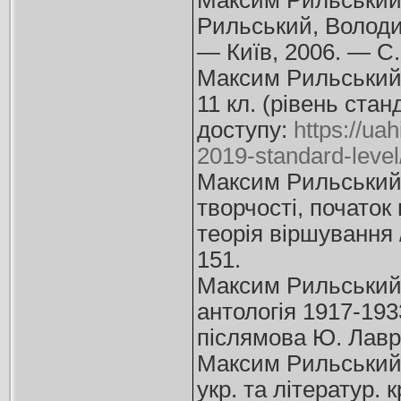
Максим Рильський 
Рильський, Володим
— Київ, 2006. — С.
Максим Рильський (1
11 кл. (рівень стан
доступу:
https://ua
2019-standard-level
Максим Рильський (
творчості, початок 
теорія віршування /
151.
Максим Рильський 1
антологія 1917-193
післямова Ю. Лаврі
Максим Рильський (1
укр. та літератур. к