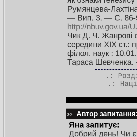
як ознаки генезису
Румянцева-Лахтіна. 
— Вип. 3. — С. 86
http://nbuv.gov.ua
Чик Д. Ч. Жанрові с
середини XIX ст.: п
філол. наук : 10.01
Тараса Шевченка. —
.: Роз
.:
Нац
Автор запитання:
Яна запитує:
Добрий день! Чи є 