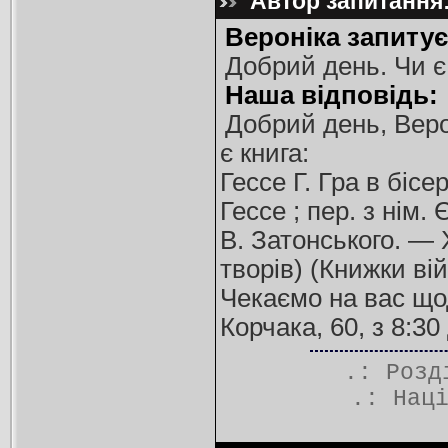
Автор запитання:
Вероніка запитує
Добрий день. Чи є 
Наша відповідь:
Добрий день, Веро
є книга:
Гессе Г. Гра в бісе
Гессе ; пер. з нім.
В. Затонського. — Х
творів) (Книжки вій
Чекаємо на вас щод
Корчака, 60, з 8:30
.: Роз
.:
Нац