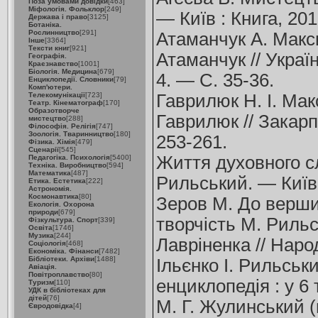
Поза умовами довідки
[463]
Міфологія. Фольклор
[249]
— Київ : Книга, 201
Держава і право
[3125]
Ботаніка.
Рослинництво
[291]
Атаманчук А. Макси
Інше
[3364]
Тексти книг
[921]
Атаманчук // Украї
Географія.
Краєзнавство
[1001]
Біологія. Медицина
[679]
4. — С. 35-36.
Енциклопедії. Словники
[79]
Комп'ютери.
Телекомунікації
[723]
Гаврилюк Н. І. Мак
Театр. Кінематограф
[170]
Образотворче
Гаврилюк // Закарпа
мистецтво
[288]
Філософія. Релігія
[747]
Зоологія. Тваринництво
[180]
253-261.
Фізика. Хімія
[479]
Сценарії
[545]
Життя духовного сл
Педагогіка. Психологія
[5400]
Техніка. Виробництво
[594]
Математика
[487]
Рильський. — Київ 
Етика. Естетика
[222]
Астрономія.
Космонавтика
[80]
Зеров М. До вершин
Екологія. Охорона
природи
[679]
творчість М. Рильс
Фізкультура. Спорт
[339]
Освіта
[1746]
Музика
[244]
Лавріненка // Наро
Соціологія
[468]
Економіка. Фінанси
[7482]
Бібліотеки. Архіви
[1488]
Ільєнко І. Рильськ
Авіація.
Повітроплавство
[80]
енциклопедія : у 6 т
Туризм
[110]
УДК в бібліотеках для
дітей
[76]
М. Г. Жулинський (г
Євродовідка
[4]