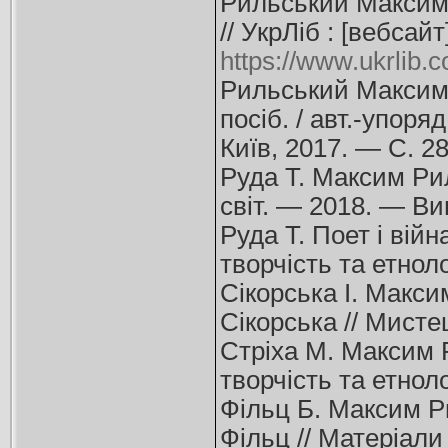
Рильський Максим 
// УкрЛіб : [вебса
https://www.ukrlib.c
Рильський Максим 
посіб. / авт.-упоряд
Київ, 2017. — С. 2
Руда Т. Максим Рил
світ. — 2018. — Ви
Руда Т. Поет і війн
творчість та етнол
Сікорська І. Макси
Сікорська // Мисте
Стріха М. Максим Р
творчість та етнол
Фільц Б. Максим Ри
Фільц // Матеріали