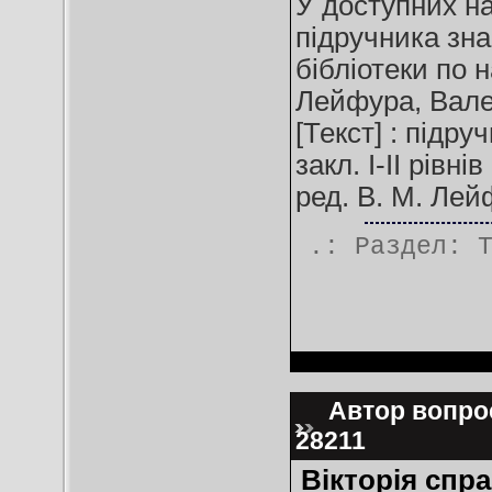
У доступних на
підручника зна
бібліотеки по 
Лейфура, Вале
[Текст] : підру
закл. I-II рівні
ред. В. М. Лейфу
.: Раздел:
Автор вопрос
28211
Вікторія спр