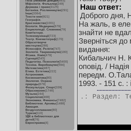
Поза умовами довідки
[463]
Міфологія. Фольклор
[249]
Наш ответ:
Держава і право
[3125]
Ботаніка. Рослинництво
[291]
Доброго дня, Н
Інше
[3364]
Тексти книг
[921]
Географія.
На жаль, в еле
Краєзнавство
[1001]
Біологія. Медицина
[679]
Енциклопедії. Словники
[79]
знайти не вдал
Комп'ютери.
Телекомунікації
[723]
Зверніться до 
Театр. Кінематограф
[170]
Образотворче
мистецтво
[288]
видання:
Філософія. Релігія
[747]
Зоологія. Тваринництво
[180]
Фізика. Хімія
[479]
Кибальчич Н. К
Сценарії
[545]
Педагогіка. Психологія
[5400]
оповід. / Наді
Техніка. Виробництво
[594]
Математика
[487]
Етика. Естетика
[222]
передм. О.Талан
Астрономия.
Космонавтика
[80]
Экология. Охрана
1993. - 151 с. :
природы
[679]
Физкультура. Спорт
[339]
Образование
[1746]
Музыка
[244]
.: Раздел:
Т
Социология
[468]
Экономика. Финансы
[7482]
Библиотеки. Архивы
[1488]
Авиация.
Воздухоплавание
[80]
Туризм
[110]
УДК в библиотеках для
детей
[76]
Евросправка
[4]