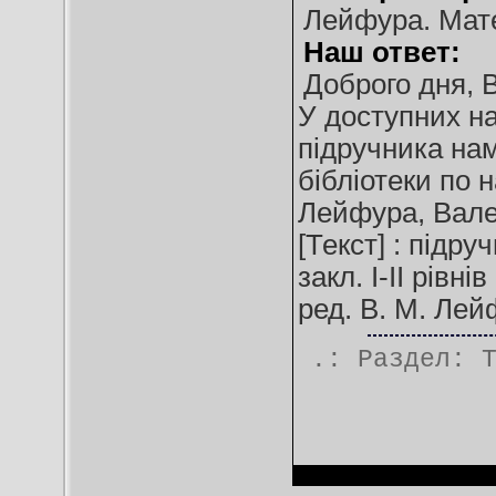
Лейфура. Мате
Наш ответ:
Доброго дня, В
У доступних на
підручника нам
бібліотеки по 
Лейфура, Вале
[Текст] : підру
закл. I-II рівні
ред. В. М. Лейфу
.: Раздел: