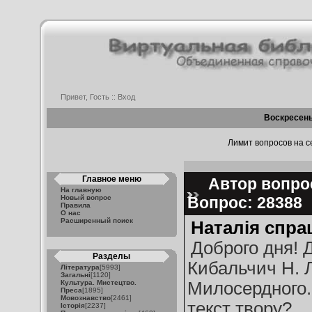
Привет, Гость ::
Вход
Воскресень
Лимит вопросов на се
Главное меню
Автор вопрос
На главную
Новый вопрос
Вопрос: 28388
Правила
О нас
Расширенный поиск
Наталія спра
Доброго дня! Д
Разделы
Кибальчич Н. 
Література
[5993]
Загальні
[1120]
Культура. Мистецтво.
Милосердного.
Преса
[1895]
Мовознавство
[2461]
текст твору?
Історія
[2237]