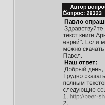
Автор вопрос
Вопрос: 28323
Павло спраш
Здравствуйте 
текст книги А
еврей". Если м
можно скачать
Павел.
Наш ответ:
Добрый день, 
Трудно сказат
полным тексто
следующие сс
1.
http://beer-s
2.