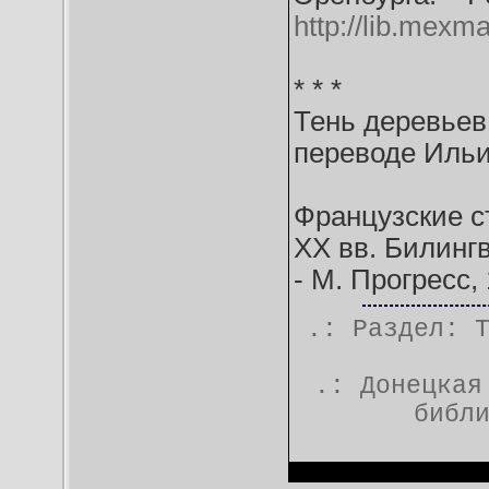
http://lib.mexm
* * *
Тень деревьев
переводе Ильи 
Французские ст
XX вв. Билинг
- М. Прогресс, 
.: Раздел:
.:
Донецкая
библ