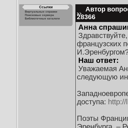
Ссылки
Автор вопрос
Виртуальные справки
28366
Поисковые сервера
Библиотечные каталоги
Анна спраши
Здравствуйте,
французских п
И.Эренбургом
Наш ответ:
Уважаемая Ан
следующую и
Западноевропе
доступа:
http:/
Поэты Франции
Эренбурга. – 