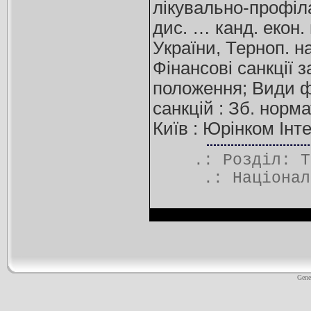
лікувально-профіла
дис. … канд. екон. 
України, Терноп. на
Фінансові санкції 
положення; Види ф
санкцій : Зб. норм
Київ : Юрінком Інтер
.: Розділ:
Т
.:
Націонал
Gene