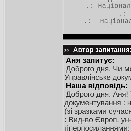
.:
Націонал
.: 
.:
Націона
Автор запитання:
Аня запитує:
Доброго дня. Чи м
Управлінське доку
Наша відповідь:
Доброго дня. Аня! 
документування : на
(зі зразками сучасн
: Вид-во Європ. ун-
гіперпосиланнями: