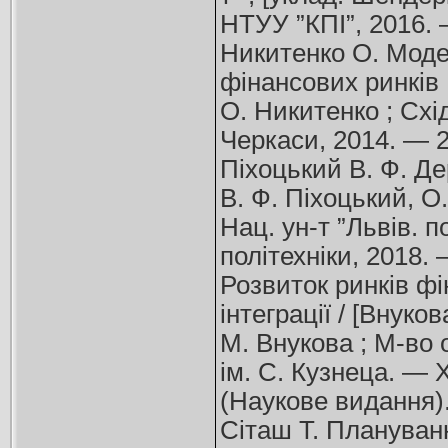
НТУУ ”КПІ”, 2016. 
Никитенко О. Моде
фінансових ринків :
О. Никитенко ; Схі
Черкаси, 2014. — 20 
Піхоцький В. Ф. Де
В. Ф. Піхоцький, О.
Нац. ун-т ”Львів. 
політехніки, 2018. —
Розвиток ринків ф
інтеграції / [Внукова
М. Внукова ; М-во о
ім. С. Кузнеца. — Х
(Наукове видання)
Сіташ Т. Плануван