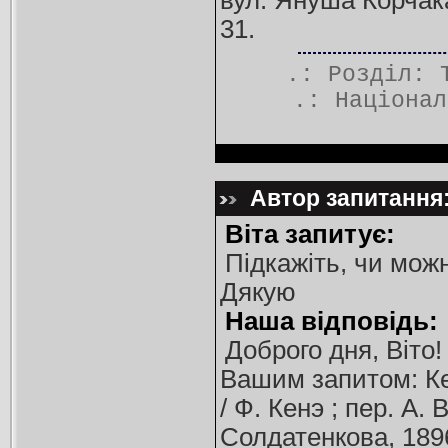
вул. Януша Корчака,
31.
.: Розділ:
.:
Націонал
Автор запитання:
Віта запитує:
Підкажіть, чи можн
Дякую
Наша відповідь:
Доброго дня, Віто
Вашим запитом: Ке
/ Ф. Кенэ ; пер. А.
Солдатенкова, 1896