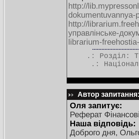
http://lib.mypresso
dokumentuvannya-p
http://librarium.fre
управлінське-доку
librarium-freehosti
.: Розділ:
Т
.:
Націонал
Автор запитання:
Оля запитує:
Реферат Фінансов
Наша відповідь:
Доброго дня, Ольг