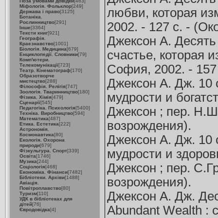
Поза умовами довідки
[463]
Міфологія. Фольклор
[249]
любви, которая изм
Держава і право
[3125]
Ботаніка.
Рослинництво
[291]
2002. - 127 с. - (О
Інше
[3364]
Тексти книг
[921]
Джексон А. Десять 
Географія.
Краєзнавство
[1001]
Біологія. Медицина
[679]
счастье, которая и
Енциклопедії. Словники
[79]
Комп'ютери.
Телекомунікації
[723]
София, 2002. - 157
Театр. Кінематограф
[170]
Образотворче
Джексон А. Дж. 10 
мистецтво
[288]
Філософія. Релігія
[747]
Зоологія. Тваринництво
[180]
мудрости и богатст
Фізика. Хімія
[479]
Сценарії
[545]
Джексон ; пер. Н.Шп
Педагогіка. Психологія
[5400]
Техніка. Виробництво
[594]
Математика
[487]
возрождения).
Етика. Естетика
[222]
Астрономія.
Космонавтика
[80]
Джексон А. Дж. 10 
Екологія. Охорона
природи
[679]
мудрости и здоровь
Фізкультура. Спорт
[339]
Освіта
[1746]
Музика
[244]
Джексон ; пер. С.Гр
Соціологія
[468]
Економіка. Фінанси
[7482]
Бібліотеки. Архіви
[1488]
возрождения).
Авіація.
Повітроплавство
[80]
Джексон А. Дж. Дес
Туризм
[110]
УДК в бібліотеках для
дітей
[76]
Abundant Wealth : 
Євродовідка
[4]