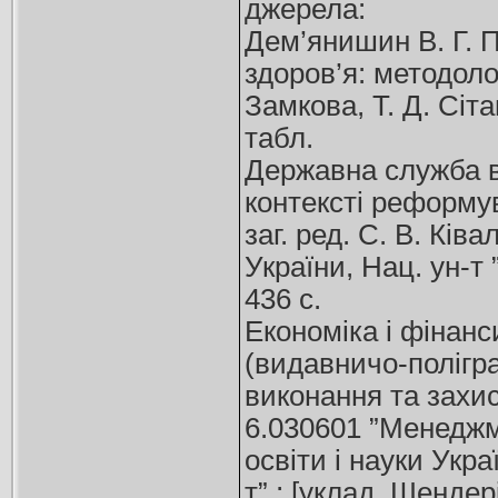
джерела:
Дем’янишин В. Г. 
здоров’я: методолог
Замкова, Т. Д. Сіта
табл.
Державна служба в
контексті реформува
заг. ред. С. В. Ківа
України, Нац. ун-т
436 с.
Економіка і фінанс
(видавничо-полігра
виконання та захис
6.030601 ”Менеджме
освіти і науки Украї
т” ; [уклад. Шендері