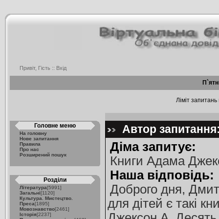
Привіт, Гість ::
Вхід
П`ятн
Ліміт запитань 
Головне меню
Автор запитання: 
На головну
Нове запитання
Діма запитує:
Правила
Про нас
Розширений пошук
Книги Адама Джек
Наша відповідь:
Розділи
Доброго дня, Дмит
Література
[5991]
Загальні
[1120]
Культура. Мистецтво.
для дітей є такі кни
Преса
[1895]
Мовознавство
[2461]
Джексон А. Десять 
Історія
[2237]