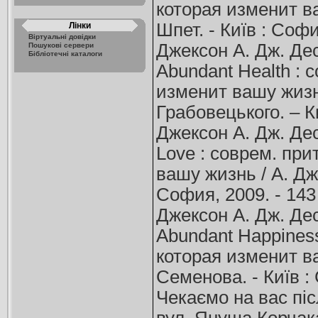
которая изменит ва
Шпет. - Київ : Софи
Лінки
Віртуальні довідки
Джексон А. Дж. Дес
Пошукові сервери
Бібліотечні каталоги
Abundant Health : 
изменит вашу жизнь
Грабовецького. – Ки
Джексон А. Дж. Дес
Love : соврем. при
вашу жизнь / А. Дж.
София, 2009. - 143 
Джексон А. Дж. Дес
Abundant Happiness
которая изменит ва
Семенова. - Київ : 
Чекаємо на вас піс