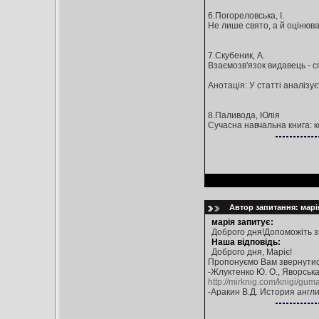
6.Погореловська, І.
Не лише свято, а й оцінюван
7.Скубеник, А.
Взаємозв'язок видавець - сп
Анотація: У статті аналізу
8.Паливода, Юлія
Сучасна навчальна книга: ком
Автор запитання: марія
марія запитує:
Доброго дня!Допоможіть зн
Наша відповідь:
Доброго дня, Маріє!
Пропонуємо Вам звернутис
-Жлуктенко Ю. О., Яворська
http://mirknig.com/knigi/g
-Аракин В.Д. История англи