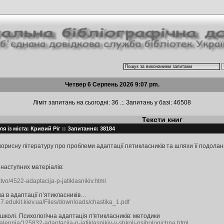
Четвер 6 Серпень 2026 9:07 pm.
Ліміт запитань на сьогодні: 36 .:. Запитань у базі: 46508
Тексти книг
я із міста: Кривий Ріг :: Запитання: 38184
корисну літературу про проблеми адаптації пятикласників та шляхи її подола
наступних матеріалів:
tvo/4522-adaptacija-p-jatiklasnikiv.html
а в адаптації п’ятикласників…
l7.edukit.kiev.ua/Files/downloads/chastika_1.pdf
 школі. Психологічна адаптація п'ятикласників: методики
alennja/125832-adaptacija-p-jatiklasnikiv-v-shkoli-psihologichna.html