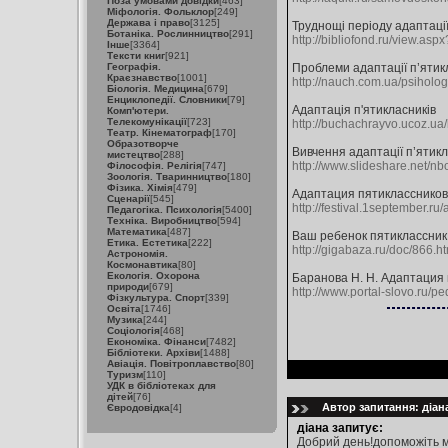
Поза умовами довідки
[463]
Міфологія. Фольклор
[249]
Держава і право
[3125]
Труднощі періоду адаптації
Ботаніка. Рослинництво
[291]
http://bibliofond.ru/view.as
Інше
[3364]
Тексти книг
[921]
Географія.
Проблеми адаптації п’ятик
Краєзнавство
[1001]
http://nauch.com.ua/psiholo
Біологія. Медицина
[679]
Енциклопедії. Словники
[79]
Адаптація п'ятикласників
Комп'ютери.
Телекомунікації
[723]
http://buchachrayvo.ucoz.ua/
Театр. Кінематограф
[170]
Образотворче
Вивчення адаптації п’ятикл
мистецтво
[288]
http://www.slideshare.net/n
Філософія. Релігія
[747]
Зоологія. Тваринництво
[180]
Фізика. Хімія
[479]
Адаптация пятиклассников
Сценарії
[545]
http://festival.1september.ru/
Педагогіка. Психологія
[5400]
Техніка. Виробництво
[594]
Математика
[487]
Ваш ребенок пятиклассник
Етика. Естетика
[222]
http://gigabaza.ru/doc/866.ht
Астрономія.
Космонавтика
[80]
Екологія. Охорона
Баранова Н. Н. Адаптация 
природи
[679]
http://www.portal-slovo.ru/
Фізкультура. Спорт
[339]
Освіта
[1746]
Музика
[244]
Соціологія
[468]
Економіка. Фінанси
[7482]
Бібліотеки. Архіви
[1488]
Авіація. Повітроплавство
[80]
Туризм
[110]
УДК в бібліотеках для
дітей
[76]
Автор запитання: діана
Євродовідка
[4]
діана запитує:
Добрий день!допоможіть ме