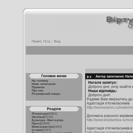
Привіт, Гість ::
Вхід
Головне меню
Автор запитання: Натал
На головну
Наталя запитує:
Нове запитання
Доброго дня, хочу знайти 
Правила
Про нас
Наша відповідь:
Розширений пошук
Доброго дня!
Радимо Вам звернутись до 
Адаптація п'ятикласників
http://womanpros.ru/materins
Розділи
Література
[5991]
Допомога класного керівник
Загальні
[1120]
http://www.bilatserkva-schoo
Культура. Мистецтво.
Преса
[1895]
Мовознавство
[2461]
Адаптація п'ятикласників в
Історія
[2237]
http://faqukr.ru/samovdoskon