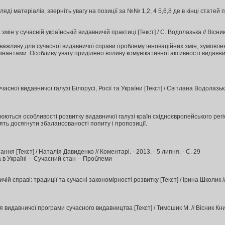
ді матеріалів, зверніть увагу на позиції за №№ 1,2, 4 5,6,8 де в кінці статей 
ін у сучасній українській видавничій практиці [Текст] / С. Водолазька // Вісник Кни
важливу для сучасної видавничої справи проблему інноваційних змін, зумовлен
інантами. Особливу увагу приділено впливу комунікативної активності видавни
асної видавничої галузі Білорусі, Росії та України [Текст] / Світлана Водолазька
нюються особливості розвитку видавничої галузі країн східноєвропейського рег
ть досягнути збалансованості попиту і пропозиції.
ння [Текст] / Наталія Давиденко // Коментарі. - 2013. - 5 липня. - С. 29
в Україні -- Сучасний стан -- Проблеми
й справі: традиції та сучасні закономірності розвитку [Текст] / Ірина Школик // Д
идавничої програми сучасного видавництва [Текст] / Тимошик М. // Вісник Книжков