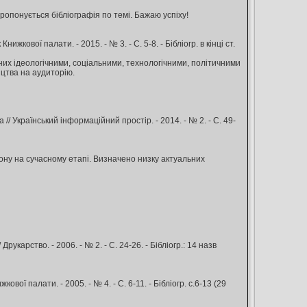
пропонується бібліографія по темі. Бажаю успіху!
жкової палати. - 2015. - № 3. - С. 5-8. - Бібліогр. в кінці ст.
их ідеологічними, соціальними, технологічними, політичними
цтва на аудиторію.
 // Український інформаційний простір. - 2014. - № 2. - С. 49-
іону на сучасному етапі. Визначено низку актуальних
рукарство. - 2006. - № 2. - С. 24-26. - Бібліогр.: 14 назв
ої палати. - 2005. - № 4. - С. 6-11. - Бібліогр. с.6-13 (29