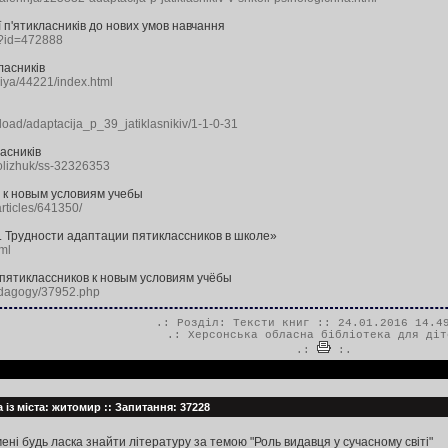
 п'ятикласників до нових умов навчання
px?id=472888
ласників
giya/44221/index.html
load/adaptacija_p_39_jatiklasnikiv/1-1-0-31
асників
bolizhuk/ss-32326353
 к новым условиям учебы
articles/641350/
. Трудности адаптации пятиклассников в школе»
ml
пятиклассников к новым условиям учёбы
pedagogy/37952.php
.: Розділ:
Тексти книг
:: 24.01.2016 14.4
.:
Херсонська обласна бібліотека для діт
.:
:.
 із міста: житомир :: Запитання: 37228
ні будь ласка знайти літературу за темою "Роль видавця у сучасному світі"