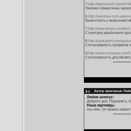
7.
http://diplomna5.com/ref-8
Лексико-семантична характ
6.
http://vseslova.com.ua/w
Валентність у мовознавств
7.
http://www.twirpx.com/file
Структура українського діє
8.
http://uastudent.com/spoluc
Сполучуваність префіксів л
9.
http://www.rusnauka.com/
Сполучуваність дієслів ми
Автор запитання: Любо
Любов запитує:
Доброго дня. Підскажіть, 
Наша відповідь:
ось лінк, тут можна заван