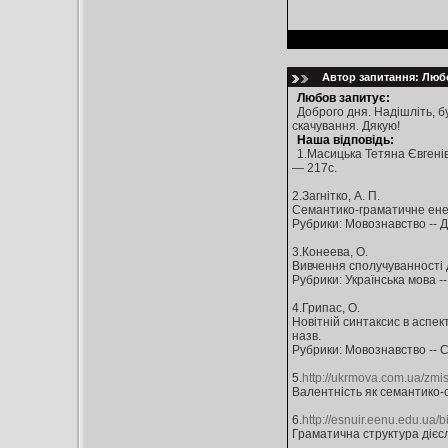
Автор запитання: Любо
Любов запитує:
Доброго дня. Надішліть, б
скачування. Дякую!
Наша відповідь:
1.Масицька Тетяна Євгенівн
— 217с.
2.Загнітко, А. П.
Семантико-граматичне енергет
Рубрики: Мовознавство -- Д
3.Конеева, О.
Вивчення сполучуванності діє
Рубрики: Українська мова --
4.Грипас, О.
Новітній синтаксис в аспекті
назв.
Рубрики: Мовознавство -- 
5.
http://ukrmova.com.ua/zmis
Валентність як семантико-с
6.
http://esnuir.eenu.edu.ua
Граматична структура дієсл