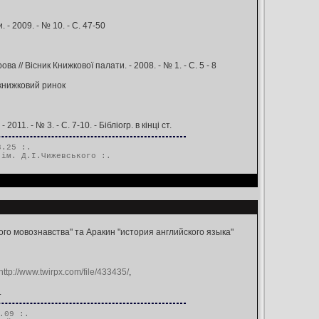
- 2009. - № 10. - С. 47-50
а // Вісник Книжкової палати. - 2008. - № 1. - С. 5 - 8
 книжковий ринок
11. - № 3. - С. 7-10. - Бібліогр. в кінці ст.
3.25 :.
 ім. Д.І.Чижевського
:.
ого мовознавства" та Аракин "история английского языка"
http://www.twirpx.com/file/433435/
,
.
.09 :.