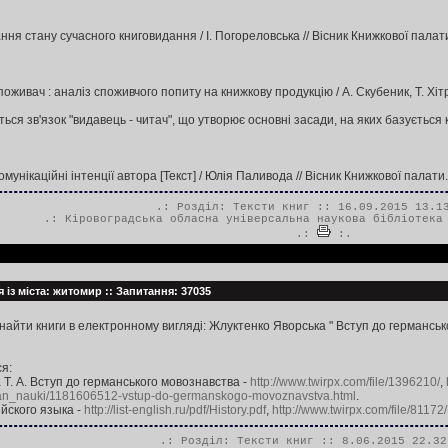
ня стану сучасного книговидання / І. Погореловська // Вісник Книжкової палати. 
оживач : аналіз споживчого попиту на книжкову продукцію / А. Скубеник, Т. Хітров
ється зв'язок "видавець - читач", що утворює основні засади, на яких базується
унікаційні інтенції автора [Текст] / Юлія Паливода // Вісник Книжкової палати. - 20
.: Розділ:
Тексти книг
:: 16.09.2015 13.1
.:
Кіровоградська обласна універсальна наукова бібліотека
.:
:.
 із міста: житомир :: Запитання: 37035
айти книги в електронному вигляді: Жлуктенко Яворська " Вступ до германськ
я:
 Т. А. Вступ до германського мовознавства -
http://www.twirpx.com/file/1396210/
,
uman_nauki/1181606512-vstup-do-germanskogo-movoznavstva.html
.
йского языка -
http://list-english.ru/pdf/History.pdf
,
http://www.twirpx.com/file/81172/
.: Розділ:
Тексти книг
:: 8.06.2015 22.32