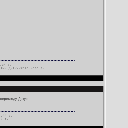
.34 :.
 ім. Д.І.Чижевського
:.
 перегляду. Дякую.
1.44 :.
ей
:.