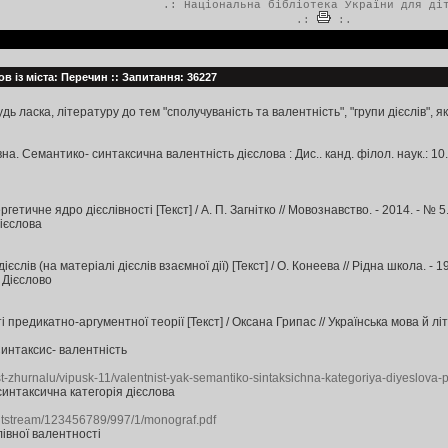
.:
Національна бібліотека України для ді
.:
:.
в із міста: Перечин :: Запитання: 36227
удь ласка, літературу до тем "сполучуваність та валентність", "групи дієслів"
а. Семантико- синтаксична валентність дієслова : Дис.. канд. філол. наук.: 10.0
ичне ядро дієслівності [Текст] / А. П. Загнітко // Мовознавство. - 2014. - № 5. -
ієслова
слів (на матеріалі дієслів взаємної дії) [Текст] / О. Конеева // Рідна школа. - 19
 Дієслово
 предикатно-аргументної теорії [Текст] / Оксана Грипас // Українська мова й літера
Синтаксис- валентність
t-zhurnalu/vipusk-11/valentnist-yak-semantiko-sintaksichna-kategoriya-diyeslova-p
интаксична категорія дієслова
/bitstream/123456789/997/1/monograf.pdf
івної валентності