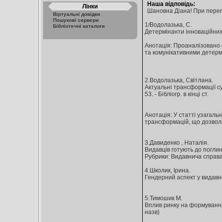
Наша відповідь:
Лінки
Шановна Діана! При перегля
Віртуальні довідки
Пошукові сервери
1/Водолазька, С.
Бібліотечні каталоги
Детермінанти інноваційних зм
Анотація: Проаналізовано 
та комунікативними детерм
2.Водолазька, Світлана.
Актуальні трансформації суч
53. - Бібліогр. в кінці ст.
Анотація: У статті узагаль
трансформацій, що дозволя
3.Давиденко , Наталія.
Видавців готують до поглина
Рубрики: Видавнича справа 
4.Школик, Ірина.
Гендерний аспект у видавничі
5.Тимошик М.
Вплив ринку на формування в
назв)