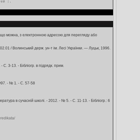
тей
:.
, якщо можна, з електронною адресою для перегляду або
2.01 / Волинський держ. ун-т ім. Лесі Українки. — Луцьк, 1996.
 С. 3-13. - Бiблiогр. в пiдрядк. прим.
97. - № 1. - С. 57-58
тура в сучасній школі. - 2012. - № 5. - С. 11-13. - Бібліогр.: 6
redikata/