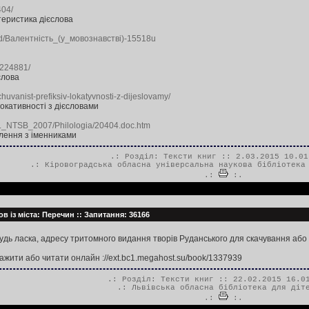
404/
еристика дієслова
ord/Валентність_(у_мовознавстві)-15518u
і
/1224881/
слова
huvanist-prefiksiv-lokatyvnosti-z-dijeslovamy/
окативності з дієсловами
5._NTSB_2007/Philologia/20404.doc.htm
слення з іменниками
.: Розділ:
Тексти книг
:: 2.03.2015 10.01
.:
Кіровоградська обласна універсальна наукова бібліотека
.:
:.
в із міста: Перечин :: Запитання: 36166
будь ласка, адресу тритомного видання творів Руданського для скачування або
тажити або читати онлайн ://ext.bc1.megahost.su/book/1337939
.: Розділ:
Тексти книг
:: 22.02.2015 16.0
.:
Львівська обласна бібліотека для діт
.:
:.