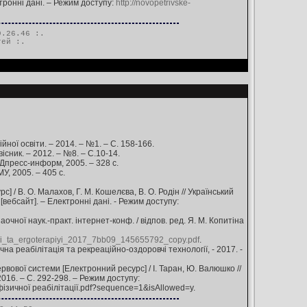
тронні дані. – Режим доступу:
http://novopetrivske-
.26.46 :.
тей
:.
ійної освіти. – 2014. – №1. – С. 158-166.
вісник. – 2012. – №8. – С.10-14.
Дпресс-информ, 2005. – 328 с.
МУ, 2005. – 405 с.
 / В. О. Малахов, Г. М. Кошелєва, В. О. Родін // Український
[вебсайт]. – Електронні дані. - Режим доступу:
аочної наук.-практ. інтернет-конф. / відпов. ред. Я. М. Копитіна
aciyi_ta_ergoterapiyi_2017_7bb09_145655792_copy.pdf
.
чна реабілітація та рекреаційно-оздоровчі технології, - 2017. -
вової системи [Електронний ресурс] / І. Таран, Ю. Валюшко //
2016. – С. 292-298. – Режим доступу:
ізичної реабілітації.pdf?sequence=1&isAllowed=y.