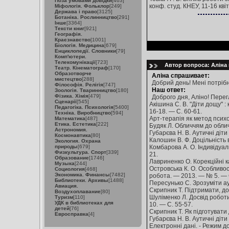
Поза умовами довідки
[463]
конф. студ. КНЕУ, 11-16 квіт
Міфологія. Фольклор
[249]
Держава і право
[3125]
Ботаніка. Рослинництво
[291]
Інше
[3364]
Тексти книг
[921]
Географія.
Краєзнавство
[1001]
Біологія. Медицина
[679]
Енциклопедії. Словники
[79]
Комп'ютери.
Телекомунікації
[723]
Автор вопроса: Аліна 
Театр. Кінематограф
[170]
Образотворче
Аліна спрашивает:
мистецтво
[288]
Добрий день! Мені потрібн
Філософія. Релігія
[747]
Наш ответ:
Зоологія. Тваринництво
[180]
Фізика. Хімія
[479]
Доброго дня, Аліно! Перег
Сценарії
[545]
Акішина С. В. "Діти дощу" 
Педагогіка. Психологія
[5400]
16-18. — С. 60-61.
Техніка. Виробництво
[594]
Арт-терапія як метод психо
Математика
[487]
Етика. Естетика
[222]
Будяк Л. Обличчям до обличч
Астрономия.
Губарєва Н. В. Аутичні діти
Космонавтика
[80]
Калошин В. Ф. Доцільність в
Экология. Охрана
природы
[679]
Комбарова А. О. Індивідуал
Физкультура. Спорт
[339]
21.
Образование
[1746]
Лавриненко О. Корекційні ка
Музыка
[244]
Островська К. О. Особливост
Социология
[468]
Экономика. Финансы
[7482]
робота. — 2013. — № 5. — 
Библиотеки. Архивы
[1488]
Пересунько С. Зрозуміти ау
Авиация.
Скрипник Т. Підтримати, до
Воздухоплавание
[80]
Шуліменко Л. Досвід роботи 
Туризм
[110]
УДК в библиотеках для
10. — С. 55-57.
детей
[76]
Скрипник Т. Як підготувати 
Евросправка
[4]
Губарєва Н. В. Аутичні діти
Електронні дані. - Режим д