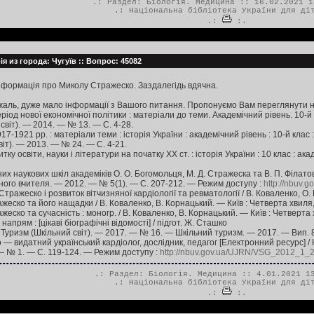
.: Раздел:
Біологія. Медицина
:: 16.02.2021 1
.:
Національна бібліотека України для ді
.:
:.
ія из города: Чугуїв :: Вопрос: 45082
нформація про Миколу Стражеско. Заздалегідь вдячна.
 жаль, дуже мало інформації з Вашого питання. Пропонуємо Вам переглянути 
еріод нової економічної політики : матеріали до теми. Академічний рівень. 10-й к
 світ). — 2014. — № 13. — С. 4-28.
17-1921 рр. : матеріали теми : історія України : академічний рівень : 10-й клас : 
віт). — 2013. — № 24. — С. 4-21.
ку освіти, науки і літератури на початку ХХ ст. : історія України : 10 клас : ак
их наукових шкіл академіків О. О. Богомольця, М. Д. Стражеска та В. П. Філатова
ного вчителя. — 2012. — № 5(1). — С. 207-212. — Режим доступу :
http://nbuv.
тражеско і розвиток вітчизняної кардіології та ревматології / В. Коваленко, О.
жеско та його нащадки / В. Коваленко, В. Корнацький. — Київ : Четверта хвиля,
еско та сучасність : моногр. / В. Коваленко, В. Корнацький. — Київ : Четверта 
апрям : [цікаві біографічні відомості] / підгот. Ж. Сташко
. Туризм (Шкільний світ). — 2017. — № 16. — Шкільний туризм. — 2017. — Вип. 8
— видатний український кардіолог, дослідник, педагог [Електронний ресурс] / Н.
— № 1. — С. 119-124. — Режим доступу :
http://nbuv.gov.ua/UJRN/VSG_2012_1_
.: Раздел:
Біологія. Медицина
:: 4.01.2021 13
.:
Національна бібліотека України для ді
.:
:.