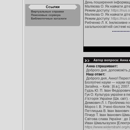
День поширення інформації 
Малікова О. Як навчати діте
Ссылки
Режим доступу:
https://nus
Виртуальные справки
Малікова О. Як навчати діте
Поисковые сервера
Режим доступу:
https://nus
Библиотечные каталоги
Рибченко Л. К. Інклюзивне 
загальноосвітній системі на
Автор вопроса: Анна и
Анна спрашивает:
Доброго дня, допоможіть д
Наш ответ:
Доброго дня, Анно! Перег
Біологічні науки — науки п
Загайна. – Київ : [б.в.], 2007
Гудзь Ю. П. Іван Федорович Ш
Гук О. Культура україни в п
// Історія України (Шк. світ).
Демкович Л. І. Проблема пох
Мороз І. В. Учені-біологи Укр
Петлицька В. Іван Іванович 
Пічкур Т. Іван Іванович Шма
Світова слава України : до 
Иван Шмальгаузен [Електрон
https://www.widerstrahl.org/