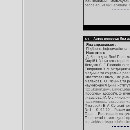
Іван Іванович Шмальгаузен 
osoba.edukit.mk.ua/vidatni_
Автор вопроса: Яна из
Яна спрашивает:
Підберіть інформацію за 
Наш ответ:
Доброго дня, Яно! Перегл
Багрій І. Заняттєва терапія
Дегодюк Є. Г. Екологічна си
Епифанов В. А. Медицинска
Медична та соціальна реабілі
Швесткова Ольга, Свєцена Ка
Малахов В. О. Фізична та ре
науково-дослідний інститут 
http://kurort.gov.ua/index.php
Проблеми здоров’я, фізичної 
; наук. ред. М. О. Лянной. 
https://repository.sspu.sum
Пустовойт Б. А. Сучасні пог
№ 1. – С. 64-69. – Режим д
Таран І. Ерготерапія як су
Теоретичні та методичні про
http://ekhsuir.kspu.edu/bit