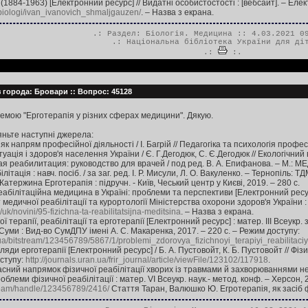
(1884-1963) [Електронний ресурс] // Видатні особистостості : [вебсайт]. – Елек
biologi/ivan_ivanovich_shmaljgauzen/
. – Назва з екрана.
.: Раздел:
Біологія. Медицина
:: 4.03.2021 09
.:
Національна бібліотека України для ді
.:
:.
 города: Бровари :: Вопрос: 45128
темою "Ерготерапія у різних сферах медицини". Дякую.
яньте наступні джерела:
 як напрям професійної діяльності / І. Багрій // Педагогіка та психологія профес
туація і здоров'я населення України / Є. Г.Дегодюк, С. Є.Дегодюк // Екологічний 
я реабилитация: руководство для врачей / под ред. В. А. Епифанова. – М.: МЕ
тація : навч. посіб. / за заг. ред. І. Р. Мисули, Л. О. Вакуленко. – Тернопіль: ТД
тержина Ерготерапія : підручн. - Київ, Чеський центр у Києві, 2019. – 280 с.
абілітаційна медицина в Україні: проблеми та перспективи [Електронний ресурс]
медичної реабілітації та курортології Міністерства охорони здоров'я України : 
/uk/novini/95-fizichna-ta-reabilitatsijna-meditsina
. – Назва з екрана.
терапії, реабілітації та ерготерапії [Електронний ресурс] : матер. ІІІ Всеукр. з
– Суми : Вид-во СумДПУ імені А. С. Макаренка, 2017. – 220 с. – Режим доступу:
y.ua/bitstream/123456789/5867/1/problemi_zdorovya_fizichnoyi_terapiyi_reabilit
ляди ерготерапії [Електронний ресурс] / Б. А. Пустовойт, К. Б. Пустовойт // Фізи
оступу:
http://journals.uran.ua/frir_journal/article/viewFile/123102/117918
.
часний напрямок фізичної реабілітації хворих із травмами й захворюваннями нер
блеми фізичної реабілітації : матер. VІ Всеукр. наук.- метод. конф. – Херсон, 
stream/handle/123456789/2416/
Стаття Таран, Валюшко Ю. Егротерапія, як засіб ф