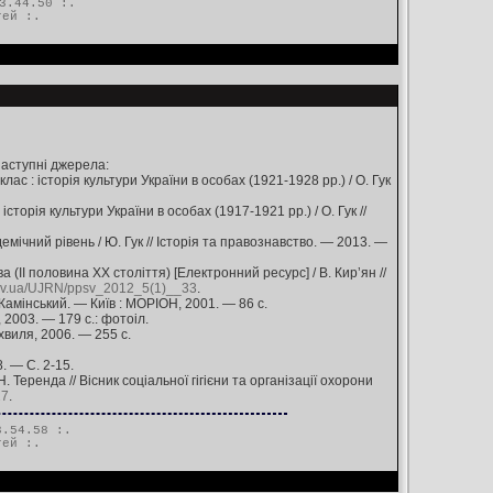
3.44.50 :.
тей
:.
наступні джерела:
лас : історія культури України в особах (1921-1928 рр.) / О. Гук
історія культури України в особах (1917-1921 рр.) / О. Гук //
адемічний рівень / Ю. Гук // Історія та правознавство. — 2013. —
 (ІІ половина XX століття) [Електронний ресурс] / В. Кир’ян //
gov.ua/UJRN/ppsv_2012_5(1)__33
.
 Камінський. — Київ : МОРІОН, 2001. — 86 с.
 2003. — 179 с.: фотоіл.
хвиля, 2006. — 255 c.
. — С. 2-15.
 Теренда // Вісник соціальної гігієни та організації охорони
27
.
.54.58 :.
тей
:.