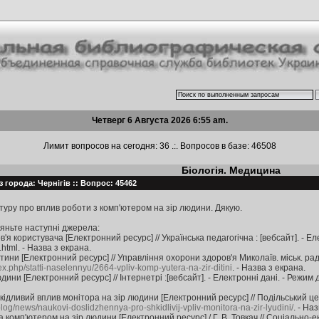
Четверг 6 Августа 2026 6:55 am.
Лимит вопросов на сегодня: 36 .:. Вопросов в базе: 46508
Біологія. Медицина
з города: Чернігів :: Вопрос: 45462
туру про вплив роботи з комп'ютером на зір людини. Дякую.
ляньте наступні джерела:
я користувача [Електронний ресурс] // Українська педагогічна : [вебсайт]. - Ел
html. - Назва з екрана.
ини [Електронний ресурс] // Управління охорони здоров'я Миколаїв. міськ. ради
ex.php/statti-naselennyu/2664-vpliv-komp-yutera-na-zir-ditini
. - Назва з екрана.
ини [Електронний ресурс] // Інтернетрі :[вебсайт]. - Електронні дані. - Режим 
ідливий вплив монітора на зір людини [Електронний ресурс] // Подільський цент
blog/news/naukovi-doslidzhennya-pro-shkidlivij-vpliv-monitora-na-zir-lyudini/
. - На
а комп'ютером на зір людини [Електронний ресурс] / Г. В. Товкач // Соціально-еко