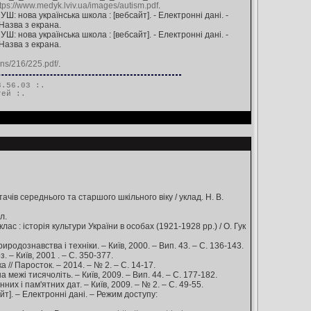
tps://www.medyk.lviv.ua/images/autism.pdf
.
УШ: нова українська школа : [вебсайт]. - Електронні дані. -
- Назва з екрана.
УШ: нова українська школа : [вебсайт]. - Електронні дані. -
- Назва з екрана.
ns/216/225.pdf/
.
.56.03 :.
тей
:.
ів середнього та старшого шкільного віку / уклад. Н. В.
л.
лас : історія культури України в особах (1921-1928 рр.) / О. Гук
родознавства і техніки. – Київ, 2000. – Вип. 43. – С. 136-143.
з. – Київ, 2001 . – С. 350-377.
 // Паросток. – 2014. – № 2. – С. 14-17.
 межі тисячоліть. – Київ, 2009. – Вип. 44. – С. 177-182.
их і пам'ятних дат. – Київ, 2009. – № 2. – С. 49-55.
т]. – Електронні дані. – Режим доступу: