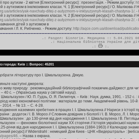
про аутизм - 2 квітня [Електронний ресурс] : презентація. - Режим доступу:
ht
й з аутизмом в інклюзивних класах. Ч. 1 [Електронний ресурс] / О. Малікова // Н
.org.ua/articles/yak-navchaty-ditej-z-autyzmom-v-inklyuzyvnyh-klasah-chastyna-1/
. 
й з аутизмом в інклюзивних класах. Ч. 2 [Електронний ресурс] / О. Малікова // Н
.org.ua/articles/yak-navchaty-ditej-z-autyzmom-v-inklyuzyvnyh-klasah-chastyna-2/
. 
навчання дітей з аутизмом в
вчання / Л. К. Рибченко. - Режим доступу:
http://aqce.com.ua/download/publicatio
.: Раздел:
Біологія. Медицина
:: 5.04.2021 08
.:
Національна бібліотека України для ді
.:
:.
з города: Київ :: Вопрос: 45201
обрати літературу про І. Шмальгаузена. Дякую.
ляньте наступні джерела:
ро живу природу : рекомендаційний бібліографічний покажчик-дайджест для читач
. – 40 с. – (Українська наука у світовій науці).
мальгаузен / Ю. П. Гудзь, О. Я. Пилипчук. – Київ : Наук. думка, 1991. - 152 с. : і
еріод нової економічної політики : матеріали до теми. Академічний рівень. 10-й к
 – 2014. – № 13. – С. 4-28.
одження наземних хребетних в працях І. І. Шмальгаузена // Нариси з історії при
аїни : додаток / І. В. Мороз // Словник-довідник з біології / І. В. Мороз, Л. І. Моро
Шмальгаузен : до 130-річчя від дня народження І. І. Шмальгаузена / В. Петліцька
льгаузен — феномен біологічної науки XX сторіччя // Історія української науки на
125-річчя від дня народження І. І. Шмальгаузена (1884-1963) // Календар знаменн
ний ресурс] // Widerstrahl : немецкий Дом Киев - ЦНК «Видерштраль» : [вебсай
ru/pages/46
. – Назва з екрана.