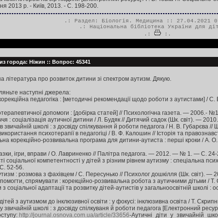
ня 2013 р. - Київ, 2013. - С. 198-200.
.: Раздел:
Біологія. Медицина
:: 27.04.2021 0
.:
Національна бібліотека України для ді
.:
:.
из города: Ніжин :: Вопрос: 45341
а література про розвиток дитини зі спектром аутизм. Дякую.
ляньте наступні джерела:
: корекційна педагогіка : [методичні рекомендації щодо роботи з аутистами] / С
терапевтичної допомоги : [добірка статей] // Психологічна газета. — 2006.- №1
я : соціалізація аутичної дитини / Л. Будяк // Дитячий садок (Шк. світ). — 2010
 в звичайній школі : з досвіду спілкування й роботи педагога / Н. В. Губарєва /
икористання психотерапії в педагогіці / В. Ф. Калошин // Історія та правознав
ьна корекційно-розвивальна програма для дитини-аутиста : перші кроки / А. О.
зки, ігри, вправи / О. Лавриненко // Палітра педагога. — 2012. — № 1. — С. 24-
і соціальної компетентності у дітей з різним рівнем аутизму : спеціальна психо
С. 52-56.
тизм : розмова з фахівцем / С. Пересунько // Психолог дошкілля (Шк. світ). — 2
помогти, спрямувати : корекційно-розвивальна робота з аутичними дітьми / Т. 
з соціальної адаптації та розвитку дітей-аутистів у загальноосвітній школі : 
дітей з аутизмом до інклюзивної освіти : у фокусі: інклюзивна освіта / Т. Скрип
 у звичайній школі : з досвіду спілкуваня й роботи педагога [Електронний ресурс] 
оступу:
http://journal.osnova.com.ua/article/33656
-Аутичні_діти_у_звичайній_шко