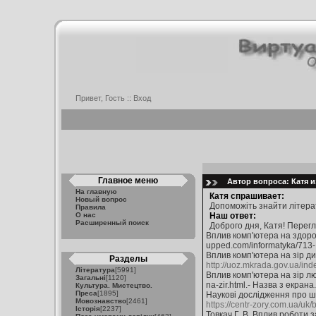
Привет, Гость ::
Вход
Главное меню
Автор вопроса: Катя и
На главную
Катя спрашивает:
Новый вопрос
Допоможіть знайти літера
Правила
О нас
Наш ответ:
Расширенный поиск
Доброго дня, Катя! Перег
Вплив комп'ютера на здоров'
upped.com/informatyka/713-.
Вплив комп'ютера на зір дит
Разделы
http://uoz.mkrada.gov.ua/ind
Література
[5991]
Вплив комп'ютера на зір люд
Загальні
[1120]
na-zir.html.- Назва з екрана.
Культура. Мистецтво.
Преса
[1895]
Наукові дослідження про шк
Мовознавство
[2461]
https://centr-zory.com.ua/uk/
Історія
[2237]
Товкач Г. В. Вплив роботи з