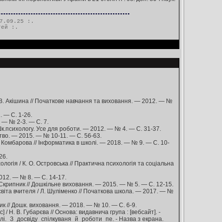
7.09.25 :.
тей
:.
. В. Акішина // Початкове навчання та виховання. — 2012. — №
. — С. 1-26.
. — № 2-3. — С. 7.
/ Шк.психологу. Усе для роботи. — 2012. — № 4. — С. 31-37.
ство. — 2015. — № 10-11. — С. 56-63.
 Комбарова // Інформатика в школі. — 2018. — № 9. — С. 10-
26.
логія / К. О. Островська // Практична психологія та соціальна
012. — № 8. — С. 14-17.
Скрипник // Дошкільне виховання. — 2015. — № 5. — С. 12-15.
освіта вчителя / Л. Шуліменко // Початкова школа. — 2017. — №
ник // Дошк. виховання. — 2018. — № 10. — С. 6-9.
/ Н. В. Губарєва // Основа: видавнича група : [вебсайт]. -
лі._З_досвіду_спілкуваня_й_роботи_пе. - Назва з екрана.