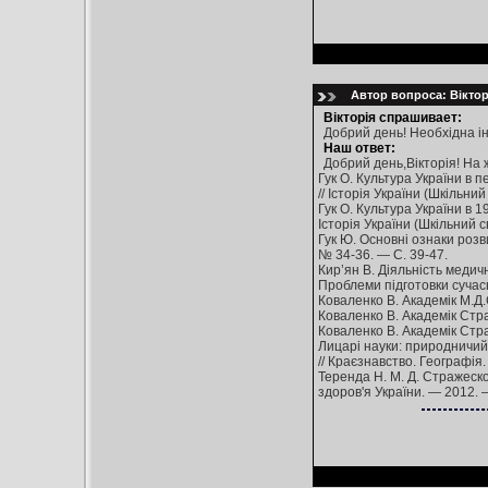
Автор вопроса: Віктор
Вікторія спрашивает:
Добрий день! Необхідна і
Наш ответ:
Добрий день,Вікторія! На
Гук О. Культура України в п
// Історія України (Шкільний
Гук О. Культура України в 19
Історія України (Шкільний с
Гук Ю. Основні ознаки розвит
№ 34-36. — С. 39-47.
Кир’ян В. Діяльність медичн
Проблеми підготовки сучас
Коваленко В. Академік М.Д.С
Коваленко В. Академік Стра
Коваленко В. Академік Страж
Лицарі науки: природничий н
// Краєзнавство. Географія
Теренда Н. М. Д. Стражеско 
здоров'я України. — 2012. 