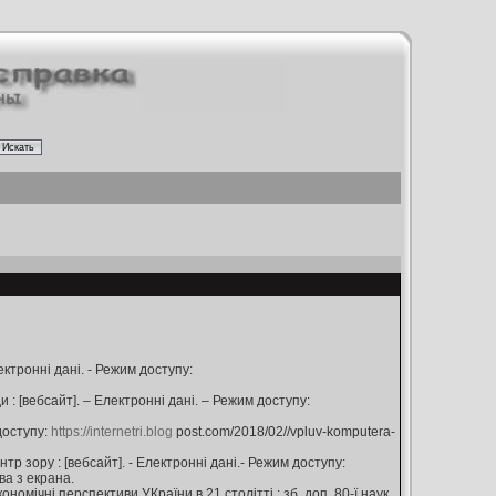
ектронні дані. - Режим доступу:
 : [вебсайт]. – Електронні дані. – Режим доступу:
доступу:
https://internetri.blog
post.com/2018/02//vpluv-komputera-
р зору : [вебсайт]. - Електронні дані.- Режим доступу:
зва з екрана.
номічні перспективи УКраїни в 21 столітті : зб. доп. 80-ї наук.