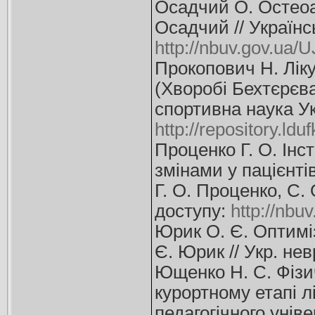
Осадчий О. Остеоар
Осадчий // Україн
http://nbuv.gov.u
Прокопович Н. Ліку
(Хворобі Бехтєрєва
спортивна наука Ук
http://repository.l
Проценко Г. О. Інс
змінами у пацієнт
Г. О. Проценко, С.
доступу:
http://nb
Юрик О. Є. Оптиміз
Є. Юрик // Укр. не
Ющенко Н. С. Фізич
курортному етапі л
педагогічного унів