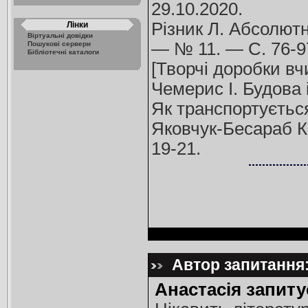
29.10.2020.
Різник Л. Абсолютн
Лінки
Віртуальні довідки
— № 11. — С. 76-9
Пошукові сервери
Бібліотечні каталоги
[Творчі доробки вчи
Чемерис І. Будова і
Як транспортується
Яковчук-Бесараб К.
19-21.
Автор запитання:
Анастасія запиту