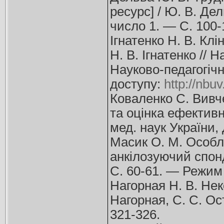
ресурс] / Ю. В. Дел
число 1. — С. 100
Ігнатенко Н. В. Кл
Н. В. Ігнатенко // 
Науково-педагогічн
доступу:
http://nb
Коваленко С. Вивч
та оцінка ефективно
мед. наук України, 
Масик О. М. Особли
анкілозуючий спон
С. 60-61. — Режим
Нагорная Н. В. Не
Нагорная, С. С. Ос
321-326.