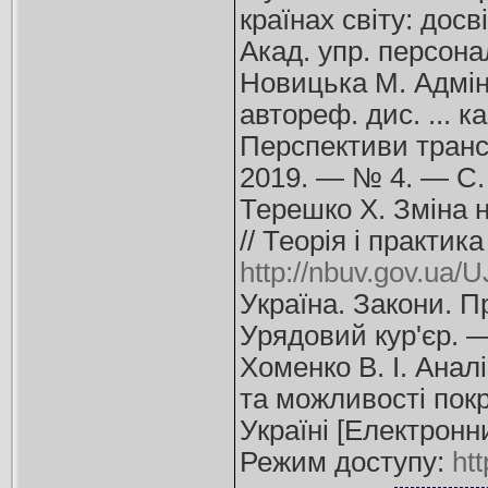
країнах світу: досві
Акад. упр. персона
Новицька М. Адміні
автореф. дис. ... к
Перспективи трансп
2019. — № 4. — С.
Терешко Х. Зміна н
// Теорія і практи
http://nbuv.gov.ua
Україна. Закони. П
Урядовий кур'єр. —
Хоменко В. І. Анал
та можливості пок
Україні [Електронни
Режим доступу:
ht