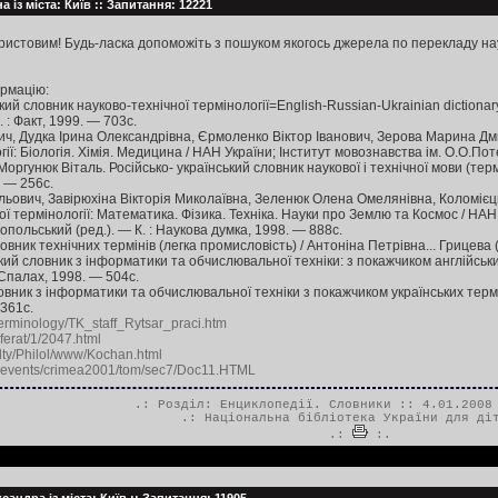
 із міста: Київ :: Запитання: 12221
ристовим! Будь-ласка допоможіть з пошуком якогось джерела по перекладу науко
рмацію:
кий словник науково-технічної термінології=English-Russian-Ukrainian dictionary o
. : Факт, 1999. — 703с.
, Дудка Ірина Олександрівна, Єрмоленко Віктор Іванович, Зерова Марина Дмит
ії: Біологія. Хімія. Медицина / НАН України; Інститут мовознавства ім. О.О.Потеб
оргунюк Віталь. Російсько- український словник наукової і технічної мови (тер
. — 256с.
ьович, Завірюхіна Вікторія Миколаївна, Зеленюк Олена Омелянівна, Коломієць
ої термінології: Математика. Фізика. Техніка. Науки про Землю та Космос / НАН 
опольський (ред.). — К. : Наукова думка, 1998. — 888с.
ловник технічних термінів (легка промисловість) / Антоніна Петрівна... Грицева 
ький словник з інформатики та обчислювальної техніки: з покажчиком англійськи
: Спалах, 1998. — 504с.
овник з інформатики та обчислювальної техніки з покажчиком українських терміні
 361с.
.terminology/TK_staff_Rytsar_praci.htm
eferat/1/2047.html
ulty/Philol/www/Kochan.html
er-events/crimea2001/tom/sec7/Doc11.HTML
.: Розділ:
Енциклопедії. Словники
:: 4.01.2008 
.:
Національна бібліотека України для ді
.:
:.