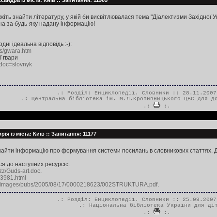
андра із міста: Київ :: Запитання: 11905
іть знайти літературу, у якій би висвітлювалася тема "Діалектизми Західної Ук
на за будь-яку надану інформацію!
дні ідеальна відповідь :-):
xts/gwara.htm
ї гвари
?doc=slovnyk
.: Розділ:
Енциклопедії. Словники
:: 28.11.2007
.:
Центральна бібліотека ім. М.Л.Кропивницького ЦБС для д
.:
:.
рія із міста: Київ :: Запитання: 11177
знайти інформацію про формування системи посилань в словникових статтях. 
ся до наступних ресурсіс:
zzz/Guds-art.doc
.
/3981.html
u/images/pubs/2005/08/17/0000218623/002STRUKTURA.pdf
.
.: Розділ:
Енциклопедії. Словники
:: 25.09.2007
.:
Національна бібліотека України для ді
.:
:.