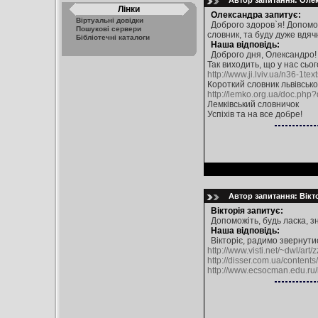
Автор запитання: Олекс
Лінки
Олександра запитує:
Віртуальні довідки
Доброго здоров`я! Допомож
Пошукові сервери
словник, та буду дуже вдяч
Бібліотечні каталоги
Наша відповідь:
Доброго дня, Олександро!
Так виходить, що у нас сього
http://www.ji.lviv.ua/n36-1te
Короткий словник львівсько
http://lemko.org.ua/doc.php
Лемківський словничок
Успіхів та на все добре!
Автор запитання: Вікто
Вікторія запитує:
Допоможіть, будь ласка, 
Наша відповідь:
Вікторіє, радимо звернути
http://www.visti.net/~dwl/art/
http://disser.com.ua/contents
http://www.ecsocman.edu.r