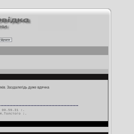
ків. Заздалегідь дуже вдячна
 00.59.31 :.
Н.Толстого
:.