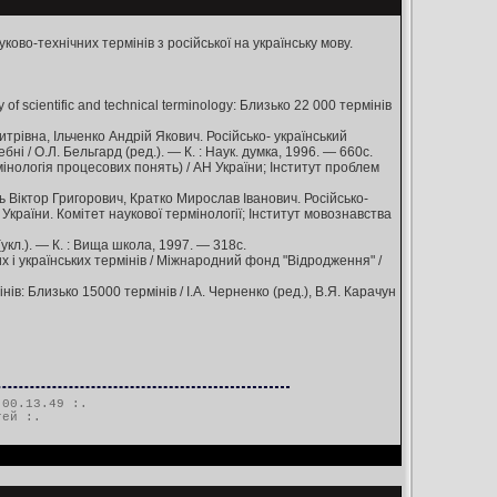
во-технічних термінів з російської на українську мову.
f scientific and technical terminology: Близько 22 000 термінів
рівна, Ільченко Андрій Якович. Російсько- український
ні / О.Л. Бельгард (ред.). — К. : Наук. думка, 1996. — 660с.
мінологія процесових понять) / АН України; Інститут проблем
 Віктор Григорович, Кратко Мирослав Іванович. Російсько-
України. Комітет наукової термінології; Інститут мовознавства
(укл.). — К. : Вища школа, 1997. — 318с.
х і українських термінів / Міжнародний фонд "Відродження" /
в: Близько 15000 термінів / І.А. Черненко (ред.), В.Я. Карачун
00.13.49 :.
тей
:.