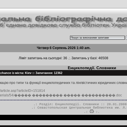
Четвер 6 Серпень 2026 1:40 am.
Ліміт запитань на сьогодні: 36 .:. Запитань у базі: 46508
Енциклопедії. Словники
hance із міста: Kiev :: Запитання: 12362
ацію про типи та функції енциклопедичних та лінгвістичних юридичних словни
e/article.asp?articleID=151814
u/files/materials/54/����� ��������� ����� ����������.doc
.: Розділ:
Енциклопедії. Словники
:: 20.01.2008
.:
Севастопольская Центральная библиотека им. Л.
.:
:.