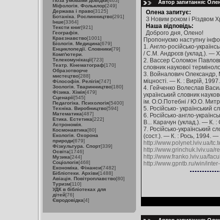
Поза умовами довідки
[463]
Автор запитання: Олена
Міфологія. Фольклор
[249]
Держава і право
[3125]
Олена запитує:
Ботаніка. Рослинництво
[291]
З Новим роком і Різдвом Х
Інше
[3364]
Наша відповідь:
Тексти книг
[921]
Доброго дня, Олено!
Географія.
Краєзнавство
[1001]
Пропонуємо наступну інфо
Біологія. Медицина
[679]
1. Англо-російсько-українсь
Енциклопедії. Словники
[79]
/ С.М. Андрєєв (уклад.). — Х
Комп'ютери.
Телекомунікації
[723]
2. Вассер Соломон Павлович
Театр. Кінематограф
[170]
словник наукової термінолог
Образотворче
3. Войналович Олександр, М
мистецтво
[288]
міцності. — К. : Вирій, 1997
Філософія. Релігія
[747]
Зоологія. Тваринництво
[180]
4. Гейченко Волеслав Васил
Фізика. Хімія
[479]
український словник науков
Сценарії
[545]
ім. О.О.Потебні / Ю.О. Митр
Педагогіка. Психологія
[5400]
5. Російсько- український с
Техніка. Виробництво
[594]
Математика
[487]
6. Російсько-англо-українс
Етика. Естетика
[222]
В... Карачун (уклад.). — К. 
Астрономія.
7. Російсько-український сл
Космонавтика
[80]
Екологія. Охорона
(сост.). — К. : Рось, 1994. —
природи
[679]
http://www.polynet.lviv.ua/tc
Фізкультура. Спорт
[339]
http://www.grinchuk.lviv.ua/r
Освіта
[1746]
http://www.franko.lviv.ua/fac
Музика
[244]
Соціологія
[468]
http://www.gpntb.ru/win/int
Економіка. Фінанси
[7482]
Бібліотеки. Архіви
[1488]
Авіація. Повітроплавство
[80]
Туризм
[110]
УДК в бібліотеках для
дітей
[76]
Євродовідка
[4]