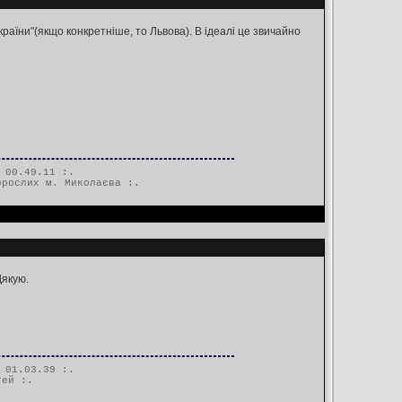
раїни"(якщо конкретніше, то Львова). В ідеалі це звичайно
 00.49.11 :.
орослих м. Миколаєва
:.
Дякую.
 01.03.39 :.
тей
:.