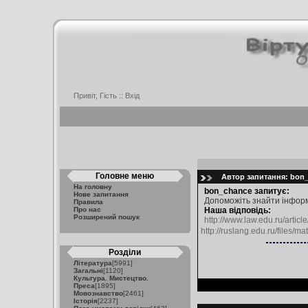
Привіт, Гість ::
Вхід
Головне меню
Автор запитання: bon_c
На головну
bon_chance запитує:
Нове запитання
Допоможіть знайти інформ
Правила
Про нас
Наша відповідь:
Розширений пошук
http://www.law.edu.ru/articl
http://ruslang.edu.r
Розділи
Література
[5991]
Загальні
[1120]
Культура. Мистецтво.
Преса
[1895]
Мовознавство
[2461]
Історія
[2237]