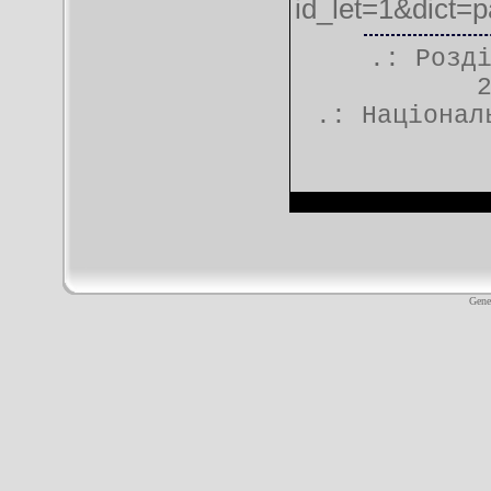
id_let=1&dict=
.: Розд
.:
Націонал
Gene