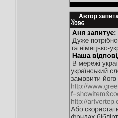
Автор запитан
4096
Аня запитує:
Дуже потрібно
та німецько-ук
Наша відпові
В мережі укра
український с
замовити його 
http://www.gree
f=showitem&co
http://artverte
Або скористати
фондах бібліот