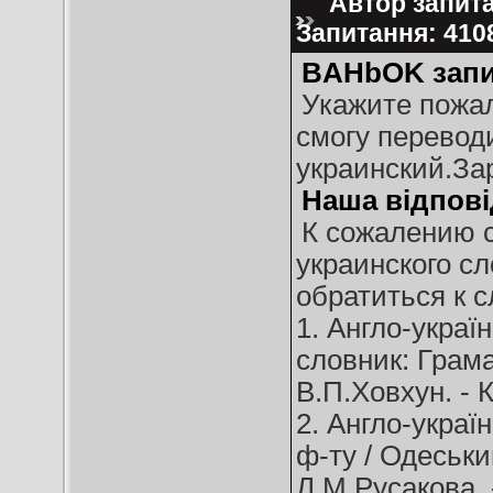
Автор запита
Запитання: 41
BAHbOK запи
Укажите пожал
смогу переводи
украинский.За
Наша відпові
К сожалению с
украинского с
обратиться к 
1. Англо-украї
словник: Грама
В.П.Ховхун. - К.
2. Англо-украї
ф-ту / Одеськи
Л.М.Русакова. -