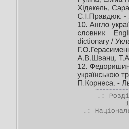
Хідекель, Сар
С.І.Правдюк. - 
10. Англо-укра
словник = Engli
dictionary / Ук
Г.О.Герасименк
А.В.Шванц, Т.А.
12. Федоришин
українською тр
П.Корнеса. - Ль
.: Розд
.:
Націонал