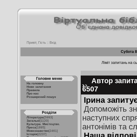
Привіт, Гість ::
Вхід
Субота 8
Ліміт запитань на сь
Головне меню
Автор запитан
На головну
Нове запитання
6507
Правила
Про нас
Розширений пошук
Ірина запитує
Допоможіть зн
Розділи
наступних спр
Література
[5993]
Загальні
[1120]
Культура. Мистецтво.
антонімів та с
Преса
[1895]
Мовознавство
[2461]
Наша відпові
Історія
[2237]