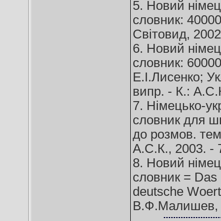
5. Новий німец
словник: 40000
Світовид, 2002.
6. Новий німец
словник: 60000
Е.І.Лисенко; Ук
випр. - К.: А.С.
7. Німецько-ук
словник для ш
до розмов. тем.
А.С.К., 2003. - 
8. Новий німец
словник = Das 
deutsche Woert
В.Ф.Малишев, В.