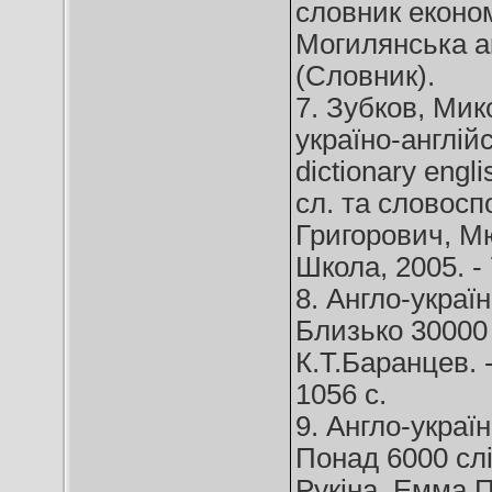
словник економі
Могилянська ака
(Словник).
7. Зубков, Мик
україно-англій
dictionary engl
сл. та словосп
Григорович, М
Школа, 2005. - 
8. Англо-украї
Близько 30000 
К.Т.Баранцев. -
1056 с.
9. Англо-украї
Понад 6000 слі
Рукіна, Емма П