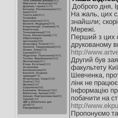
Поза умовами довідки
[463]
Міфологія. Фольклор
[249]
Доброго дня, І
Держава і право
[3125]
Ботаніка. Рослинництво
[291]
На жаль, цих с
Інше
[3364]
Тексти книг
[921]
Географія.
знайшли; скорі
Краєзнавство
[1001]
Біологія. Медицина
[679]
Енциклопедії. Словники
[79]
Мережі.
Комп'ютери.
Телекомунікації
[723]
Перший з цих 
Театр. Кінематограф
[170]
Образотворче
мистецтво
[288]
друкованому ви
Філософія. Релігія
[747]
Зоологія. Тваринництво
[180]
Фізика. Хімія
[479]
http://www.artv
Сценарії
[545]
Педагогіка. Психологія
[5400]
Другий був зая
Техніка. Виробництво
[594]
Математика
[487]
Етика. Естетика
[222]
факультету Киї
Астрономія.
Космонавтика
[80]
Екологія. Охорона
Шевченка, про
природи
[679]
Фізкультура. Спорт
[339]
лінк не працює
Освіта
[1746]
Музика
[244]
Соціологія
[468]
Інформацію пр
Економіка. Фінанси
[7482]
Бібліотеки. Архіви
[1488]
побачити на ст
Авіація. Повітроплавство
[80]
Туризм
[110]
УДК в бібліотеках для
http://www.ekpu.
дітей
[76]
Євродовідка
[4]
Пропонуємо так