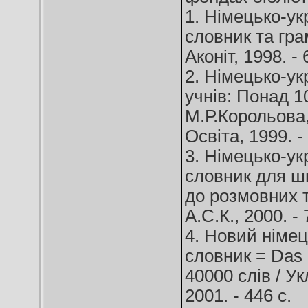
1. Німецько-ук
словник та грам
Аконіт, 1998. - 
2. Німецько-ук
учнів: Понад 10
М.Р.Корольова, 
Освіта, 1999. -
3. Німецько-ук
словник для ш
до розмовних т
А.С.К., 2000. - 
4. Новий німец
словник = Das 
40000 слів / У
2001. - 446 с.