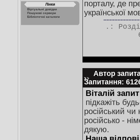
порталу, де п
Лінки
Віртуальні довідки
української мо
Пошукові сервери
Бібліотечні каталоги
.: Розд
Автор запитан
Запитання: 61
Віталій запит
підкажіть буд
російський чи 
російсько - 
дякую.
Наша відпові