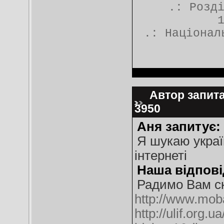
.: Розд
.:
Націонал
Автор запитан
3950
Аня запитує:
Я шукаю украї
інтернеті
Наша відпові
Радимо Вам с
http://www.moba
http://ulif.org.u