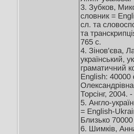
3. Зубков, Мик
словник = Engl
сл. та словосп
та транскрипція
765 с.
4. Зінов'єва, 
український, у
граматичний ко
English: 40000 
Олександрівна, 
Торсінг, 2004. -
5. Англо-украї
= English-Ukrai
Близько 70000 с
6. Шимків, Анн