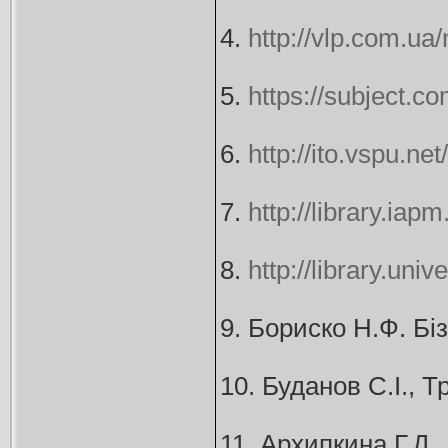
4.
http://vlp.com.ua
5.
https://subject.c
6.
http://ito.vspu.ne
7.
http://library.ia
8.
http://library.un
9. Бориско Н.Ф. Біз
10. Буданов С.І., Т
11. Архипкина Г.Д.