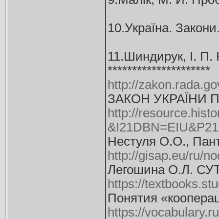
10.Україна. Закони.
11.Шиндирук, І. П. 
*********************
http://zakon.rada.g
ЗАКОН УКРАЇНИ Пр
http://resource.histo
&I21DBN=EIU&P2
Нестуля О.О., П
http://gisap.eu/ru/n
Легошина О.Л. 
https://textbooks.s
Понятия «кооперац
https://vocabulary.r