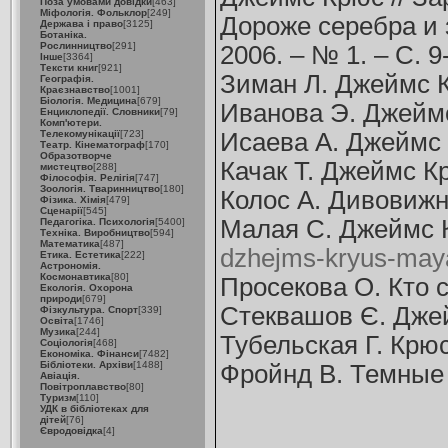
Поза умовами довідки
[463]
Міфологія. Фольклор
[249]
Дороже серебра и 
Держава і право
[3125]
Ботаніка.
Рослинництво
[291]
2006. – № 1. – С. 9
Інше
[3364]
Тексти книг
[921]
Зиман Л. Джеймс К
Географія.
Краєзнавство
[1001]
Біологія. Медицина
[679]
Иванова Э. Джеймс 
Енциклопедії. Словники
[79]
Комп'ютери.
Телекомунікації
[723]
Исаева А. Джеймс К
Театр. Кінематограф
[170]
Образотворче
Качак Т. Джеймс Крю
мистецтво
[288]
Філософія. Релігія
[747]
Зоологія. Тваринництво
[180]
Колос А. Дивовижни
Фізика. Хімія
[479]
Сценарії
[545]
Малая С. Джеймс Кр
Педагогіка. Психологія
[5400]
Техніка. Виробництво
[594]
Математика
[487]
dzhejms-kryus-may
Етика. Естетика
[222]
Астрономія.
Космонавтика
[80]
Просекова О. Кто с
Екологія. Охорона
природи
[679]
Стеквашов Є. Джейм
Фізкультура. Спорт
[339]
Освіта
[1746]
Музика
[244]
Тубельская Г. Крюс
Соціологія
[468]
Економіка. Фінанси
[7482]
Бібліотеки. Архіви
[1488]
Фройнд В. Темные 
Авіація.
Повітроплавство
[80]
Туризм
[110]
УДК в бібліотеках для
дітей
[76]
Євродовідка
[4]