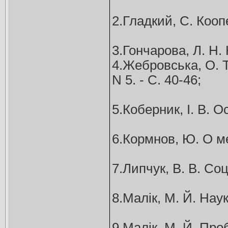
2.Гладкий, С. Коопе
3.Гончарова, Л. Н.
4.Жебровська, О. Т
N 5. - С. 40-46;
5.Коберник, І. В. О
6.Кормнов, Ю. О ме
7.Липчук, В. В. Соц
8.Малік, М. Й. Наук
9.Малік, М. Й. Проб