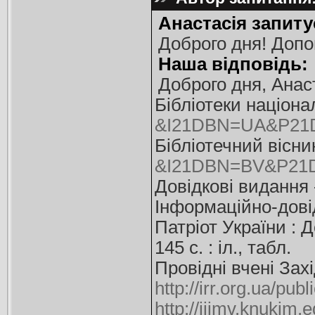
Анастасія запиту
Доброго дня! Допо
Наша відповідь:
Доброго дня, Анас
Бібліотеки націона
&I21DBN=UA&P21
Бібліотечний вісни
&I21DBN=BV&P21
Довідкові видання
Інформаційно-дові
Патріот України : Д
145 с. : іл., табл.
Провідні вчені Захі
http://irr.org.ua/pub
http://ijimv.knukim