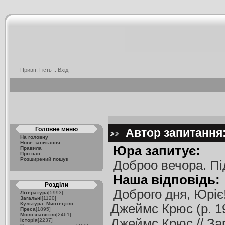
Привіт, Гість ::
Вхід
Головне меню
Автор запитання:
На головну
Нове запитання
Юра запитує:
Правила
Про нас
Розширений пошук
Доброо вечора. Пі
Наша відповідь:
Розділи
Доброго дня, Юріє
Література
[5993]
Загальні
[1120]
Культура. Мистецтво.
Джеймс Крюс (р. 19
Преса
[1895]
Мовознавство
[2461]
Джеймс Крюс // Зар
Історія
[2237]