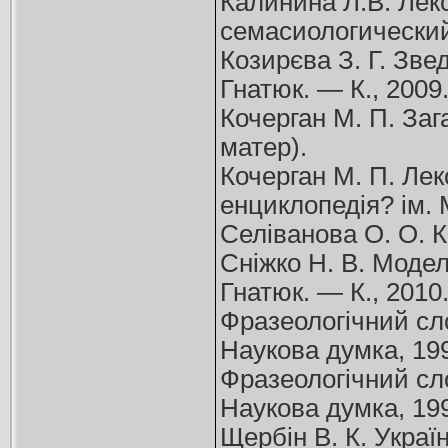
Калинина Л.В. Лек
семасиологический 
Козирєва З. Г. Звед
Гнатюк. — К., 2009
Кочерган М. П. Заг
матер).
Кочерган М. П. Лек
енциклопедія? ім. 
Селіванова О. О. К
Сніжко Н. В. Моделі
Гнатюк. — К., 2010
Фразеологічний слов
Наукова думка, 1993
Фразеологічний слов
Наукова думка, 1993
Щербін В. К. Украї