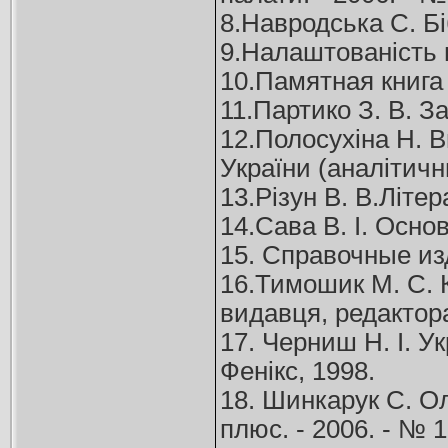
8.Навродська С. Бі
9.Налаштованість на
10.Памятная книга р
11.Партико З. В. З
12.Полосухіна Н. 
України (аналітични
13.Різун В. В.Літер
14.Сава В. І. Основ
15. Справочные изд
16.Тимошик М. С. Кн
видавця, редактора
17. Черниш Н. І. У
Фенікс, 1998.
18. Шинкарук С. Ол
плюс. - 2006. - № 1.