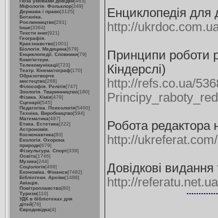
Поза умовами довідки
[463]
Міфологія. Фольклор
[249]
Енциклопедія для д
Держава і право
[3125]
Ботаніка.
Рослинництво
[291]
http://ukrdoc.com.ua
Інше
[3364]
Тексти книг
[921]
Географія.
Краєзнавство
[1001]
Біологія. Медицина
[679]
Принципи роботи р
Енциклопедії. Словники
[79]
Комп'ютери.
Телекомунікації
[723]
Кіндерслі)
Театр. Кінематограф
[170]
Образотворче
http://refs.co.ua/53
мистецтво
[288]
Філософія. Релігія
[747]
Зоологія. Тваринництво
[180]
Principy_raboty_re
Фізика. Хімія
[479]
Сценарії
[545]
Педагогіка. Психологія
[5400]
Техніка. Виробництво
[594]
Математика
[487]
Робота редактора 
Етика. Естетика
[222]
Астрономія.
Космонавтика
[80]
http://ukreferat.co
Екологія. Охорона
природи
[679]
Фізкультура. Спорт
[339]
Освіта
[1746]
Музика
[244]
Довідкові видання 
Соціологія
[468]
Економіка. Фінанси
[7482]
Бібліотеки. Архіви
[1488]
http://referatu.net.
Авіація.
Повітроплавство
[80]
Туризм
[110]
УДК в бібліотеках для
дітей
[76]
Євродовідка
[4]