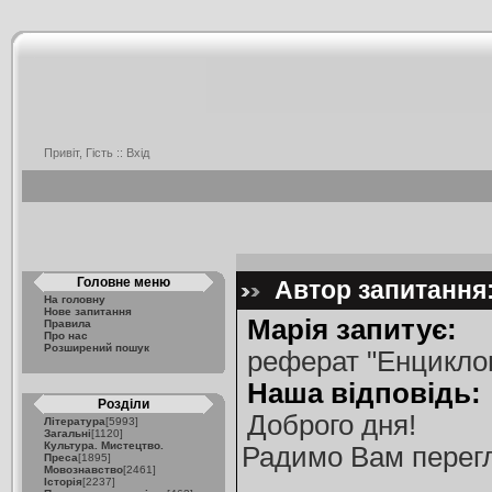
Привіт, Гість ::
Вхід
Головне меню
Автор запитання:
На головну
Нове запитання
Марія запитує:
Правила
Про нас
Розширений пошук
реферат "Енциклоп
Наша відповідь:
Розділи
Доброго дня!
Література
[5993]
Загальні
[1120]
Культура. Мистецтво.
Радимо Вам перегл
Преса
[1895]
Мовознавство
[2461]
Історія
[2237]