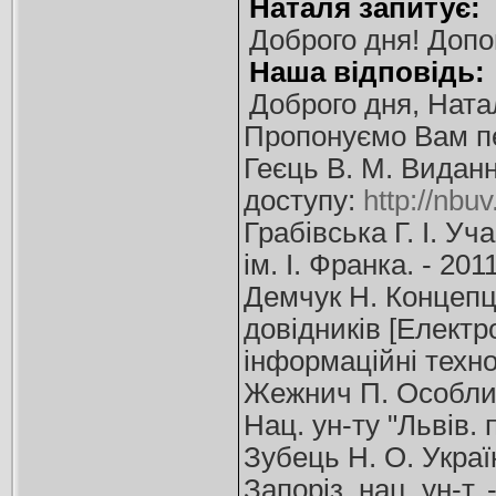
Наталя запитує:
Доброго дня! Допо
Наша відповідь:
Доброго дня, Ната
Пропонуємо Вам пе
Геєць В. М. Виданн
доступу:
http://nbu
Грабівська Г. І. Уч
ім. І. Франка. - 201
Демчук Н. Концепці
довідників [Електр
інформаційні технол
Жежнич П. Особливо
Нац. ун-ту "Львів. п
Зубець Н. О. Україн
Запоріз. нац. ун-т. 