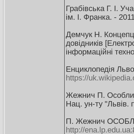
Грабівська Г. І. Уч
ім. І. Франка. - 201
Демчук Н. Концепці
довідників [Електр
інформаційні технол
Енциклопедія Льв
https://uk.wikipedi
Жежнич П. Особливо
Нац. ун-ту "Львів. п
П. Жежнич ОСОБ
http://ena.lp.edu.