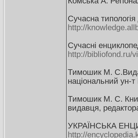
Комська А. Регіонал
Сучасна типологія 
http://knowledge.a
Сучасні енциклопед
http://bibliofond.ru
Тимошик М. С.Видавн
національний ун-т 
Тимошик М. С. Книг
видавця, редактора,
УКРАЇНСЬКА ЕНЦИКЛ
http://encyclopedia