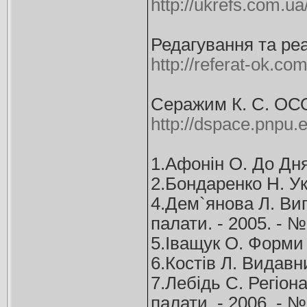
http://ukrefs.com.u
Редагування та ре
http://referat-ok.co
Серажим К. С. 
http://dspace.pnpu
1.Афонін О. До Дня
2.Бондаренко Н. Укр
4.Дем`янова Л. Вип
палати. - 2005. - № 
5.Іващук О. Форми 
6.Костів Л. Видавн
7.Лебідь С. Регіон
палати. - 2006. - № 