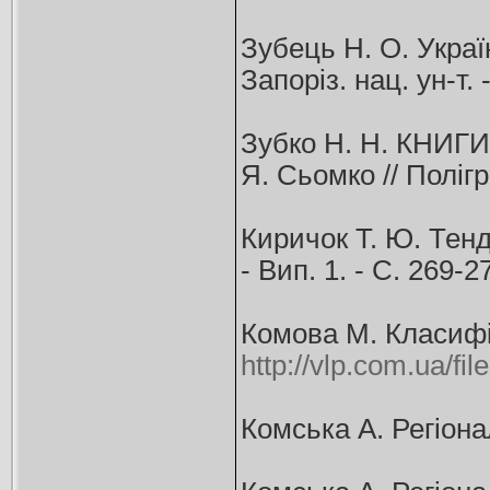
Зубець Н. О. Україн
Запоріз. нац. ун-т. 
Зубко Н. Н. КНИ
Я. Сьомко // Полігр
Киричок Т. Ю. Тенд
- Вип. 1. - С. 269-
Комова М. Класифі
http://vlp.com.ua/fi
Комська А. Регіонал