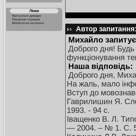
Лінки
Віртуальні довідки
Пошукові сервери
Бібліотечні каталоги
Автор запитання:
Михайло запитує
Доброго дня! Будь
функціонування тем
Наша відповідь:
Доброго дня, Мих
На жаль, мало інф
Вступ до мовознав
Гаврилишин Я. Слов
1993. - 94 с.
Іващенко В. Л. Тип
— 2004. – № 1. С. 