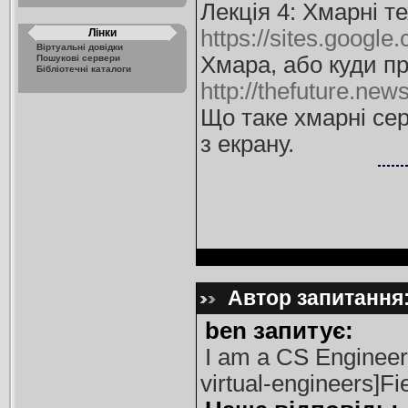
Лекція 4: Хмарні те
https://sites.google
Лінки
Віртуальні довідки
Хмара, або куди пр
Пошукові сервери
Бібліотечні каталоги
http://thefuture.new
Що таке хмарні сер
з екрану.
Автор запитання: 
ben запитує:
I am a CS Engineer
virtual-engineers]Fie