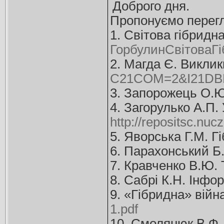
Доброго дня.
Пропонуємо перегл
1. Світова гібридн
ГорбулинСвітоваГі
2. Магда Є. Виклик
C21COM=2&I21DBN
3. Запорожець О.Ю
4. Загорулько А.П
http://repositsc.nu
5. Яворська Г.М. Г
6. Парахонський Б.
7. Кравченко В.Ю. 
8. Сабрі К.Н. Інфо
9. «Гібридна» війн
1.pdf
10. Смолянюк В.Ф.,