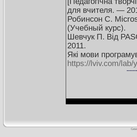
[Педагогічна творч
для вчителя. — 20
Робинсон С. Micros
(Учебный курс).
Шевчук П. Від PASC
2011.
Які мови програмув
https://lviv.com/la
Gene