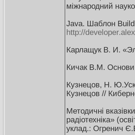
міжнародний науково
Java. Шаблон Build
http://developer.ale
Карлащук В. И. «Эл
Кичак В.М. Основи р
Кузнецов, Н. Ю.Ус
Кузнецов // Киберне
Методичні вказівки
радіотехніка» (осв
уклад.: Огренич Є.В