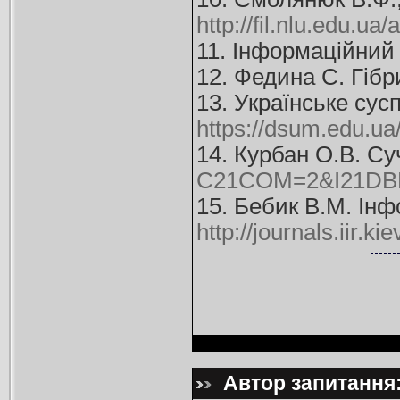
http://fil.nlu.edu.u
11. Інформаційний 
12. Федина С. Гібр
13. Українське сус
https://dsum.edu.u
14. Курбан О.В. Су
C21COM=2&I21DBN
15. Бебик В.М. Інфо
http://journals.iir.
Автор запитання: