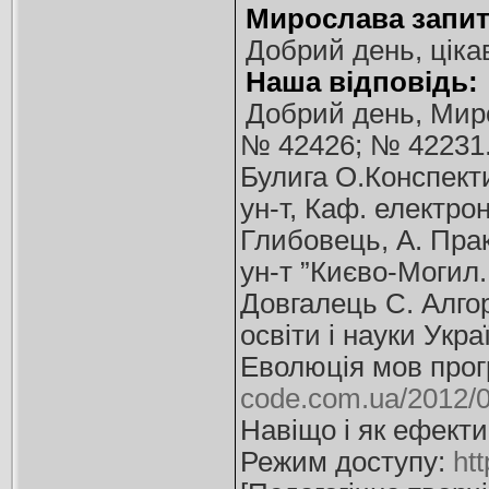
Мирослава запит
Добрий день, ціка
Наша відповідь:
Добрий день, Миро
№ 42426; № 42231.
Булига О.Конспекти
ун-т, Каф. електрон
Глибовець, А. Прак
ун-т ”Києво-Могил. 
Довгалець С. Алгор
освіти і науки Укра
Еволюція мов прог
code.com.ua/2012/0
Навіщо і як ефекти
Режим доступу:
ht