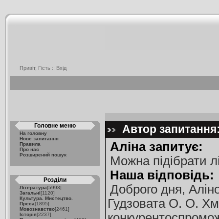
Привіт, Гість ::
Вхід
Головне меню
Автор запитання: 
На головну
Нове запитання
Аліна запитує:
Правила
Про нас
Розширений пошук
Можна підібрати лі
Наша відповідь:
Розділи
Доброго дня, Алін
Література
[5993]
Загальні
[1120]
Культура. Мистецтво.
Гудзовата О. О. Хм
Преса
[1895]
Мовознавство
[2461]
конкурентоспроможно
Історія
[2237]