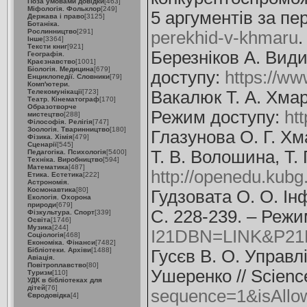
Поза умовами довідки
[463]
Міфологія. Фольклор
[249]
5 аргументів за пе
Держава і право
[3125]
Ботаніка.
Рослинництво
[291]
perekhid-v-khmaru
.
Інше
[3364]
Тексти книг
[921]
Березніков А. Види
Географія.
Краєзнавство
[1001]
Біологія. Медицина
[679]
доступу:
https://ww
Енциклопедії. Словники
[79]
Комп'ютери.
Телекомунікації
[723]
Вакалюк Т. А. Хмарн
Театр. Кінематограф
[170]
Образотворче
Режим доступу:
ht
мистецтво
[288]
Філософія. Релігія
[747]
Зоологія. Тваринництво
[180]
Глазунова О. Г. Хма
Фізика. Хімія
[479]
Сценарії
[545]
Т. В. Волошина, Т.
Педагогіка. Психологія
[5400]
Техніка. Виробництво
[594]
Математика
[487]
http://openedu.kubg
Етика. Естетика
[222]
Астрономія.
Космонавтика
[80]
Гудзовата О. О. Інф
Екологія. Охорона
природи
[679]
С. 228-239. – Реж
Фізкультура. Спорт
[339]
Освіта
[1746]
Музика
[244]
I21DBN=LINK&P2
Соціологія
[468]
Економіка. Фінанси
[7482]
Бібліотеки. Архіви
[1488]
Гусєв В. О. Управл
Авіація.
Повітроплавство
[80]
Ушеренко // Scienc
Туризм
[110]
УДК в бібліотеках для
дітей
[76]
sequence=1&isAllo
Євродовідка
[4]