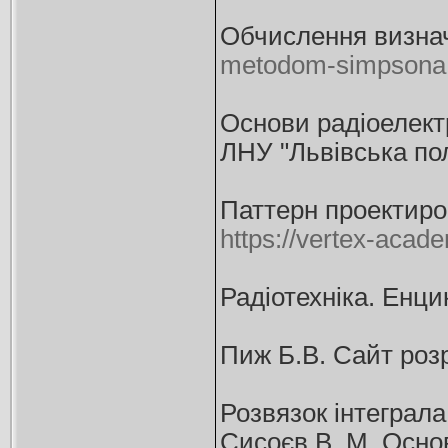
Обчислення визнач
metodom-simpsona
Основи радіоелектро
ЛНУ "Львівська полі
Паттерн проектиров
https://vertex-acade
Радіотехніка. Енци
Пиж Б.В. Сайт роз
Розвязок інтеграл
Сисоєв В. М. Основи