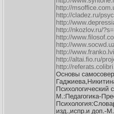
http://www.syntone.r
http://msoffice.co
http://cladez.ru/ps
http://www.depress
http://nkozlov.ru/?s
http://www.filosof.
http://www.socwd.u
http://www.franko.lv
http://altai.fio.ru/p
http://referats.col
Основы самосовер
Гаджиева,Никитина
Психологический с
М.:Педагогика-Прес
Психология:Словар
изд.,испр.и доп.-М.