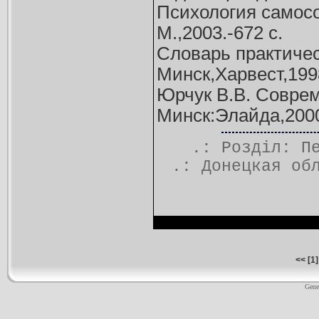
Психология самосо
М.,2003.-672 с.
Словарь практичес
Минск,Харвест,199
Юрчук В.В. Соврем
Минск:Элайда,2000
.: Розділ:
П
.:
Донецкая об
<<
[
1
]
Gene