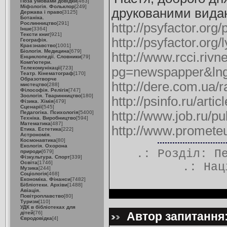
Поза умовами довідки
[463]
Міфологія. Фольклор
[249]
друкованими вида
Держава і право
[3125]
Ботаніка.
Рослинництво
[291]
http://psyfactor.org
Інше
[3364]
Тексти книг
[921]
http://psyfactor.org
Географія.
Краєзнавство
[1001]
Біологія. Медицина
[679]
http://www.rcci.rivn
Енциклопедії. Словники
[79]
Комп'ютери.
Телекомунікації
[723]
pg=newspapper&ln
Театр. Кінематограф
[170]
Образотворче
http://dere.com.ua/r
мистецтво
[288]
Філософія. Релігія
[747]
Зоологія. Тваринництво
[180]
http://psinfo.ru/art
Фізика. Хімія
[479]
Сценарії
[545]
http://www.job.ru/pu
Педагогіка. Психологія
[5400]
Техніка. Виробництво
[594]
Математика
[487]
http://www.prometeu
Етика. Естетика
[222]
Астрономія.
Космонавтика
[80]
Екологія. Охорона
.: Розділ:
П
природи
[679]
Фізкультура. Спорт
[339]
Освіта
[1746]
.:
Нац
Музика
[244]
Соціологія
[468]
Економіка. Фінанси
[7482]
Бібліотеки. Архіви
[1488]
Авіація.
Повітроплавство
[80]
Туризм
[110]
УДК в бібліотеках для
дітей
[76]
Автор запитання:
Євродовідка
[4]