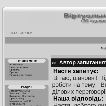
Привіт, Гість ::
Вхід
Лім
Головне меню
Автор запитання: 
На головну
Нове запитання
Настя запитує:
Правила
Про нас
Розширений пошук
Вітаю, шановні! П
роботи на тему: "
Розділи
ділових переговорі
Література
[5992]
Загальні
[1120]
Культура. Мистецтво.
Наша відповідь:
Преса
[1895]
Мовознавство
[2461]
Настя, доброго дн
Історія
[2237]