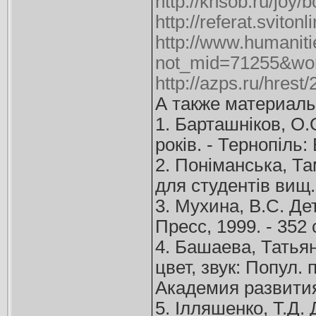
http://knsob.ru/joy/
http://referat.svito
http://www.humaniti
not_mid=71255&w
http://azps.ru/hrest
А также материалы
1. Барташніков, О.О
років. - Тернопіль: 
2. Поніманська, Та
для студентів вищ. з
3. Мухина, В.С. Де
Пресс, 1999. - 352 
4. Башаева, Татья
цвет, звук: Попул.
Академия развития,
5. Ілляшенко, Т.Д.