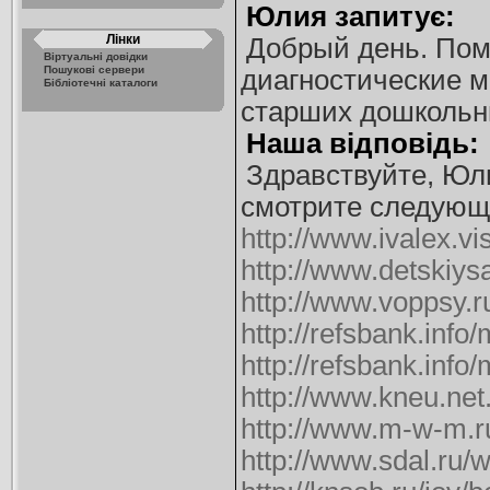
Юлия запитує:
Лінки
Добрый день. Пом
Віртуальні довідки
Пошукові сервери
диагностические м
Бібліотечні каталоги
старших дошкольни
Наша відповідь:
Здравствуйте, Юл
смотрите следующ
http://www.ivalex.vi
http://www.detskiys
http://www.voppsy.
http://refsbank.inf
http://refsbank.inf
http://www.kneu.net
http://www.m-w-m.r
http://www.sdal.ru/