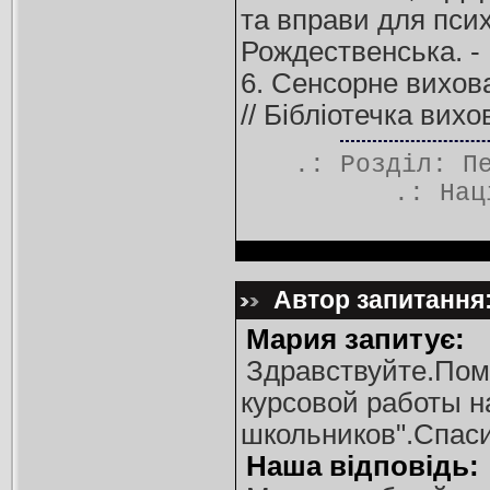
та вправи для психо
Рождественська. - К
6. Сенсорне вихова
// Бібліотечка вихо
.: Розділ:
П
.:
Нац
Автор запитання:
Мария запитує:
Здравствуйте.Пом
курсовой работы н
школьников".Спас
Наша відповідь: