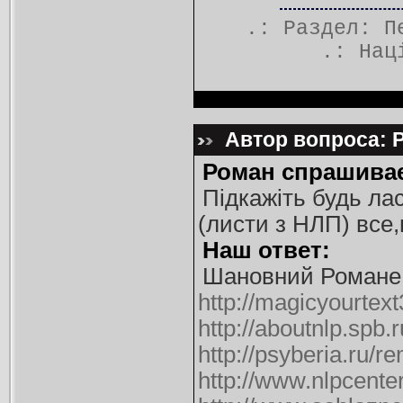
.: Раздел:
П
.:
Нац
Автор вопроса: Р
Роман спрашивае
Підкажіть будь ла
(листи з НЛП) все,
Наш ответ:
Шановний Романе!
http://magicyourtex
http://aboutnlp.spb.ru
http://psyberia.ru/r
http://www.nlpcente