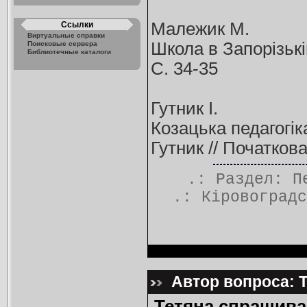
Малежик М.
Ссылки
Виртуальные справки
Школа в Запорізькій
Поисковые сервера
Библиотечные каталоги
С. 34-35
Гутник І.
Козацька педагогік
Гутник // Початкова
.: Раздел:
П
.:
Кіровоградс
Автор вопроса: Т
Тетяна спрашива