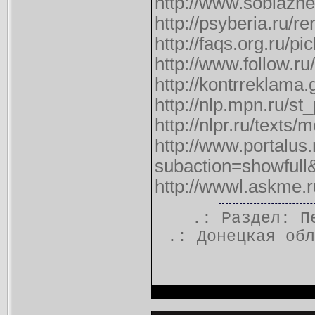
http://www.soblazne
http://psyberia.ru/r
http://faqs.org.ru/pi
http://www.follow.ru/
http://kontrreklama.
http://nlp.mpn.ru/st
http://nlpr.ru/texts/
http://www.portalu
subaction=showful
http://wwwl.askme.
.: Раздел:
П
.:
Донецкая обл