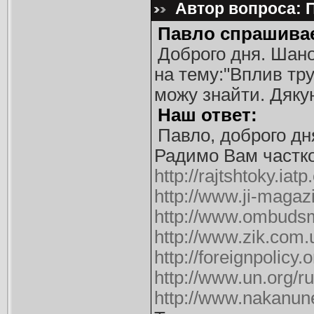
Автор вопроса: П
Павло спрашива
Доброго дня. Шано
на тему:"Вплив труд
можу знайти. Дяку
Наш ответ:
Павло, доброго дн
Радимо Вам частко
http://rajtshtoky.iat
http://www.ji-magaz
http://www.ombuds
http://www.zik.com.
http://foreignpolicy
http://www.un.org/r
http://www.nakanune.