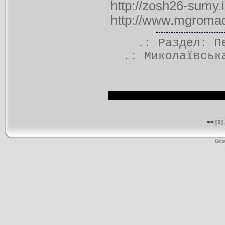
http://zosh26-sumy.
http://www.mgroma
.: Раздел:
П
.:
Миколаївськ
<<
[
1
] 
Gene