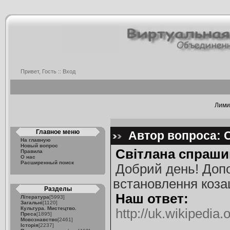
Привет, Гость ::
Вход
Лимит
Главное меню
Автор вопроса: С
На главную
Новый вопрос
Світлана спраши
Правила
О нас
Расширенный поиск
Добрий день! Допо
встановлення козац
Разделы
Наш ответ:
Література
[5993]
Загальні
[1120]
Культура. Мистецтво.
http://uk.wikipedia.
Преса
[1895]
Мовознавство
[2461]
Історія
[2237]