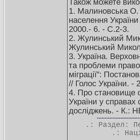
Також можете вико
1. Малиновська О. 
населення України 
2000.- 6. - С.2-3.
2. Жулинський Мико
Жулинський Микола /
3. Україна. Верхо
та проблеми правов
міграції": Постано
// Голос України. - 
4. Про становище сі
України у справах с
досліджень. - К.: Н
.: Раздел:
П
.:
Нац