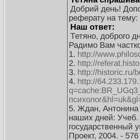
Добрий день! Допо
реферату на тему: "
Наш ответ:
Тетяно, доброго дн
Радимо Вам частко
1.
http://www.philos
2.
http://referat.hist
3.
http://historic.r
4.
http://64.233.179
q=cache:BR_UGq3_Q
психолог&hl=uk&gl
5. Ждан, Антонина
наших дней: Учеб.
государственный у
Проект, 2004. - 57