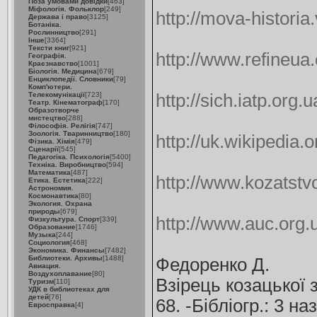
Поза умовами довідки
[463]
Міфологія. Фольклор
[249]
http://mova-histori
Держава і право
[3125]
Ботаніка.
Рослинництво
[291]
Інше
[3364]
Тексти книг
[921]
http://www.refineua
Географія.
Краєзнавство
[1001]
Біологія. Медицина
[679]
Енциклопедії. Словники
[79]
Комп'ютери.
Телекомунікації
[723]
http://sich.iatp.org
Театр. Кінематограф
[170]
Образотворче
мистецтво
[288]
Філософія. Релігія
[747]
Зоологія. Тваринництво
[180]
http://uk.wikipedia.o
Фізика. Хімія
[479]
Сценарії
[545]
Педагогіка. Психологія
[5400]
Техніка. Виробництво
[594]
Математика
[487]
http://www.kozatst
Етика. Естетика
[222]
Астрономия.
Космонавтика
[80]
Экология. Охрана
природы
[679]
http://www.auc.org.u
Физкультура. Спорт
[339]
Образование
[1746]
Музыка
[244]
Социология
[468]
Экономика. Финансы
[7482]
Библиотеки. Архивы
[1488]
Федоренко Д.
Авиация.
Воздухоплавание
[80]
Взірець козацької з
Туризм
[110]
УДК в библиотеках для
детей
[76]
68. -Бібліогр.: 3 наз
Евросправка
[4]