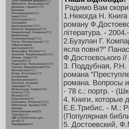
Поза умовами довідки
[463]
Міфологія. Фольклор
[249]
Радимо Вам скори
Держава і право
[3125]
Ботаніка.
Рослинництво
[291]
1.Некогда Н. Книга
Інше
[3364]
Тексти книг
[921]
роману Ф.Достоевс
Географія.
Краєзнавство
[1001]
Біологія. Медицина
[679]
література. - 2004.
Енциклопедії. Словники
[79]
Комп'ютери.
Телекомунікації
[723]
2.Бузулан Г. Компа
Театр. Кінематограф
[170]
Образотворче
ясла повні?" Панаса
мистецтво
[288]
Філософія. Релігія
[747]
Зоологія. Тваринництво
[180]
Ф.Достоєвського //
Фізика. Хімія
[479]
Сценарії
[545]
3. Поддубная, Р.Н.
Педагогіка. Психологія
[5400]
Техніка. Виробництво
[594]
Математика
[487]
романа "Преступле
Етика. Естетика
[222]
Астрономія.
Космонавтика
[80]
романа. Вопросы и 
Екологія. Охорона
природи
[679]
- 78 с.: портр. - (
Фізкультура. Спорт
[339]
Освіта
[1746]
Музика
[244]
4. Книги, которые 
Соціологія
[468]
Економіка. Фінанси
[7482]
Бібліотеки. Архіви
[1488]
Е.Е.Трибис. - М.: 
Авіація.
Повітроплавство
[80]
(Популярная библи
Туризм
[110]
УДК в бібліотеках для
дітей
[76]
5. Достоевский, Ф
Євродовідка
[4]