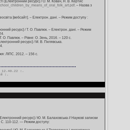
і [Електронний ресурс] / О. М. Ковач, Н. В. Кертис
chool_children_by_means_of_oral_folk_art.pdf
. – Назва з
освіта [вебсайт]. – Електрон. дані. – Режим доступу :
нний ресурс] / Т. О. Павлюк. – Електрон. дані. – Режим
24.
О. Павлюк. – Рівне: О. Зень, 2016. – 120 с.
ктронний ресурс] / М. В. Пилявськa.
4.
я: ЛІПС. 2012. – 156 с.
 12.40.22 :.
ей
:.
Електронний ресурс] / Ю. М. Балаховська // Наукові записки
 С. 110-112. — Режим доступу: