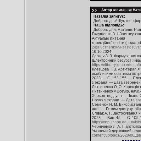
Автор запитання: Натал
Наталія запитує:
Доброго дня! Шукаю інформ
Наша відповідь:
Доброго дня, Наталія. Ра
Галущенко В. І. Застосуван
Актуальні питання
корекційної освіти (педагог
2/galucshenko-vi-zastosuvann
16.10.2024.
Деркач З. В. Формування ко
[Електронний ресурс] : [ква
https://elibrary.kdpu.edu.u
Клевцова Т. В. Арт-терапія 
особливими освітніми потреба
2023. — С. 153-155. — Еле
з екрана. — Дата зверененн
Литвиненко О. О. Корекція 
Литвиненко // Всеукр. наук.
Херсон. пед. ун-т. — Івано
Назва з екрана. — Дата зв
Семенюк Н. М. Використання
дані. — Режим доступу:
htt
Співак А. Г. Застосування 
2023. — Вип. 45. — С. 105-
https://enpuir.npu.edu.ua/
Черніченко Л. А. Підготовка
Уманський державний педаг
content/uploads/2020/08/Ди