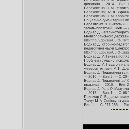
Балаховська Ю. М. Педагогіч
філологія. — 2014. —Вип. 1
Балаховська Ю. М. Розвиток 
Балаховська; НАПН України, 
Балаховська Ю. М. Характер
Соціально-гуманітарний віс
Березівська Л. Життєвий шл
загальноосвітній школі. — 
Боднар Д. Загальнотеоретич
Мелітопольського державног
http://nbuv.gov.ua/UJRN/N
Боднар Д. Історико-педагог
педагогічної науки [Електро
http://nbuv.gov.ua/UJRN/z
Боднар Д. М. Генеза погляд
Проблеми сучасної психолог
Боднар Д. М. Педагогічна та
університет імені М. П. Дра
Боднар Д. Педагогічна та на
— 2016. — Вип. 2. — С. 20
Боднар Д. Педагогічні ідеї 
практика. — 2016. — Вип. 2
Боднар Д. Роль О. Мазуркеви
— 2017. — Вип. 1. — С. 68
Паламар С. Віддаємо шану ви
Ткачук М. А. Соціокультурна
Вип. 1. — С. 277-288. — Р