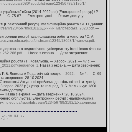
lib.ndu.edu.ua:8080/jspui/bitstream/123456789/3180/1/
країнської війни (2014-2022 рр.) [Електронний ресур] / Р.
. — С. 75-87. — Електрон. дані. — Режим доступу:
 [Електронний ресур] : кваліфікаційна робота / Я. О. Динник ;
/bitstream/123456789/3181/1/Динник_магістерська_2023.pdf
. —
тронний ресур] : кваліфікаційна робота магістра / О. А.
space.znu.edu.ua/jspui/bitstream/12345/18053/1/Ivanova.pdf
. —
о державного педагогічного університету імені Івана Франка
па-262-266.pdf
. — Назва з екрана. — Дата звернення:
ційна робота / Н. Ковальова. — Херсон, 2021. — 47 с. —
df_2021.pdf?sequence=1
. Назва з екрана. — Дата звернення:
 Р. Б. Левкова // Педагогічний пошук.— 2022. — № 4. — С. 69-
ата звернення: 28.10.2024.
 Степанюк // Актуальні проблеми дошкільної освіти: досвід,
23 верес. 2022 р.) / упор. та гол. ред. Л. Б. Мельничук ; МОН
Режим доступу:
. — Назва з екрана. — Дата звернення: 28.10.2024.
рного суспільства [Електронний ресур] : кваліфікаційна
itory.mu.edu.ua/jspui/bitstream/123456789/3192/1/Хаджинова
 14.40.53 :.
тей
:.