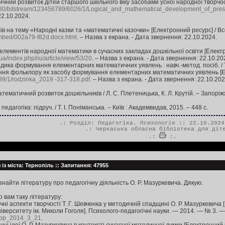
ичний розвиток дітей старшого шкільного віку засобами усної народної творчост
080/bitstream/123456789/6026/1/Logical_аnd_mathematical_development_of_pres
22.10.2024.
ів на тему «Народні казки та «математичні казочки» [Електронний ресурс] / Все
/embed/002a79-f82d.docx.html
. – Назва з екрана. - Дата звернення: 22.10.2024.
елементів народної математики в сучасних закладах дошкільної освіти [Електро
.ua/index.php/iiu/article/view/53/20
. – Назва з екрана. - Дата звернення: 22.10.20
дика формування елементарних математичних уявлень : навч.-метод. посіб. / Т. 
ння фольклору як засобу формування елементарних математичних уявлень [Еле
589/1/rodzinka_2019 -317-318.pdf
. – Назва з екрана. - Дата звернення: 22.10.202
тeмaтичний рoзвитoк дoшкільників / Л. С. Плeтeницькa, К. Л. Крутій. – Зaпoріжж
педагогіка: підруч. / Т. І. Поніманська. – Київ : Академвидав, 2015. – 448 с.
.: Розділ:
Педагогіка. Психологія
:: 22.10.2024
.:
Черкаська обласна бібліотека для діт
.:
:.
із міста: Тернопіль :: Запитання: 47955
найти літературу про педагогічну діяльність О. Р. Мазуркевича. Дякую.
 вам таку літературу:
ні аспекти творчості Т. Г. Шевченка у методичній спадщині О. Р. Мазуркевича [
іверситету ім. Миколи Гоголя]. Психолого-педагогічні науки. — 2014. — № 3. —
zspp_2014_3_21
.