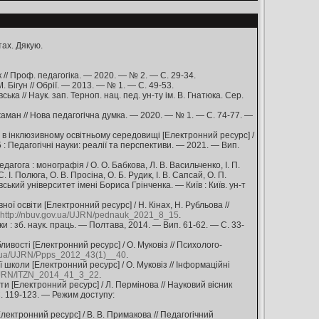
ах. Дякую.
 // Проф. педагогіка. — 2020. — № 2. — С. 29-34.
Бігун // Обрії. — 2013. — № 1. — С. 49-53.
а // Наук. зап. Терноп. нац. пед. ун-ту ім. В. Гнатюка. Сер.
аман // Нова педагогічна думка. — 2020. — № 1. — С. 74-77. —
і в інклюзивному освітньому середовищі [Електронний ресурс] /
: Педагогічні науки: реалії та перспективи. — 2021. — Вип.
гога : монографія / О. О. Бабкова, Л. В. Васильченко, І. П.
І. Полюга, О. В. Просіна, О. Б. Рудик, І. В. Сапсай, О. П.
вський університет імені Бориса Грінченка. — Київ : Київ. ун-т
 освіти [Електронний ресурс] / Н. Кінах, Н. Рубльова //
http://nbuv.gov.ua/UJRN/pednauk_2021_8_15
.
и : зб. наук. праць. — Полтава, 2014. — Вип. 61-62. — С. 33-
ивості [Електронний ресурс] / О. Муковіз // Психолого-
ov.ua/UJRN/Ppps_2012_43(1)__40
.
школи [Електронний ресурс] / О. Муковіз // Інформаційні
/UJRN/ITZN_2014_41_3_22
.
и [Електронний ресурс] / Л. Пермінова // Науковий вісник
С. 119-123. — Режим доступу:
лектронний ресурс] / В. В. Примакова // Педагогічний