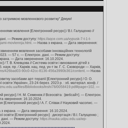
із затримкою мовленнєвого розвитку" Дякую!
еннями мовлення [Електронний ресурс] / В.І. Галущенко //
. дані. — Режим доступу:
https://aqce.com.ua/vypusk-7-t-1-t-
njami-movlennja.html
. — Назва з екрана. — Дата зверенення:
орозвиненням мовлення засобами інноваційних технологій
, 2023. — 57 с. — Електрон. дані. — Режим доступу:
екрана. — Дата зверенення: 16.10.2024.
 / Т. В. Клевцова // Система освіти і виховання дітей з
наук. пр. / Харків. нац. пед. ун-т ім. Г. С. Сковороди — Харків,
treams/426bad03-90c0-42cc-8136-456a3990b361/content
. — Назва
витку засобами арт-терапії [Електронний ресурс] / О. О.
освіти України», 23-24 берез. 2023 р. : зб. матеріал. конф. /
es.znu.edu.ua/files/Bibliobooks/Inshi78/0058419.pdf#page=102
. —
ресурс] / Н. М. Семенюк // Всеосвіта : [вебсайт]. — Електрон.
та звернення: 16.10.2024.
 [Електронний ресурс] / А. Г. Співак // Науковий часопис. —
 з екрана. — Дата звернення: 16.10.2024.
ї освіти [Електронний ресурс] : дисертація / В.І. Галущенко ;
. дані. — Режим доступу:
https://nauka.udpu.edu.ua/wp-
0.2024.