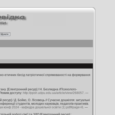
льно-етичних бесід патріотичної спрямованості на формування
ну. [Електронний ресур] / Н. Безлюдна //Психолого-
 Режим доступу:
http://ppsh.udpu.edu.ua/article/view/268057
. —
 ресур] / Д. Бойко, О. Лісовець // Сучасне дошкілля: актуальні
онференції студентів, молодих науковців, педагогів-практиків.
ошк конф 2024 - кафедра дошкільної освіти (1).pdf#page=6
. —
пільній роботі сім’ї та ЗДО [Електронний ресур] :