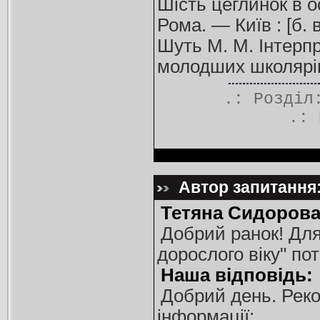
Шість цеглинок в о
Рома. — Київ : [б. в
Шуть М. М. Інтерпр
молодших школярів 
.: Розді
.:
Автор запитання:
Тетяна Сидорова
Добрий ранок! Для
дорослого віку" по
Наша відповідь:
Добрий день. Рек
інформації: