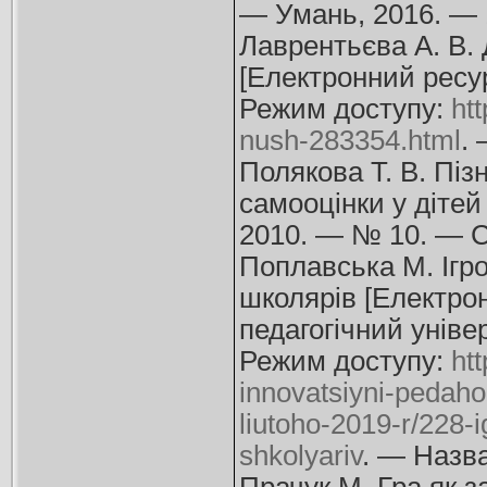
— Умань, 2016. — 
Лаврентьєва А. В. 
[Електронний ресурс
Режим доступу:
ht
nush-283354.html
.
Полякова Т. В. Піз
самооцінки у дітей 
2010. — № 10. — С
Поплавська М. Ігр
школярів [Електро
педагогічний уніве
Режим доступу:
ht
innovatsiyni-pedahoh
liutoho-2019-r/228-
shkolyariv
. — Назва