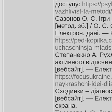
доступу:
https://ps
vazhlivist-ta-metodi/
Сазонов О. С. Ігри
[метод. зб.] / О. С
Електрон. дані. —
https://ped-kopilka
uchaschihsja-mlads
Степанекно А. Рухл
активного відпочинк
[вебсайт]. — Елект
https://focusukraine
naykrashchi-idei-dl
Сходинки – діагнос
[вебсайт]. — Елек
екрана.