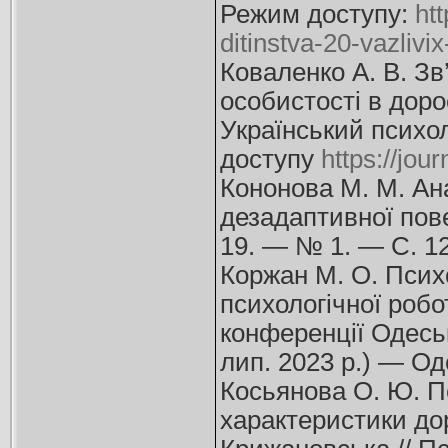
Режим доступу:
ht
ditinstva-20-vazlivi
Коваленко А. В. Зв
особистості в дорос
Український психо
доступу
https://jou
Кононова М. М. Ан
дезадаптивної пове
19. — № 1. — С. 12
Коржан М. О. Псих
психологічної робот
конференції Одеськ
лип. 2023 р.) — Од
Косьянова О. Ю. Пс
характеристики дор