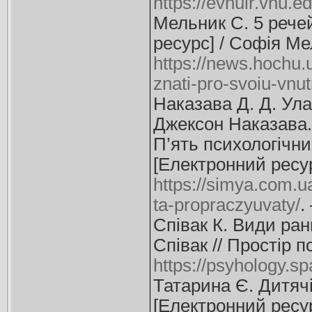
https://evnuir.vnu
Мельник С. 5 рече
ресурс] / Софія Ме
https://news.hochu.u
znati-pro-svoiu-vnut
Наказава Д. Д. Ула
Джексон Наказава. 
П’ять психологічни
[Електронний ресурс
https://simya.com.u
ta-propraczyuvaty/
.
Співак К. Види ран
Співак // Простір п
https://psyhology.s
Татарина Є. Дитячі
[Електронний ресурс