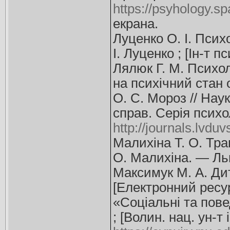
https://psyhology.sp
екрана.
Луценко О. І. Псих
І. Луценко ; [Ін-т 
Лялюк Г. М. Психо
на психічний стан 
О. С. Мороз // Нау
справ. Серія псих
http://journals.lvdu
Малихіна Т. О. Тра
О. Малихіна. — Льві
Максимук М. А. Дит
[Електронний ресурс
«Соціальні та пове
; [Волин. нац. ун-т