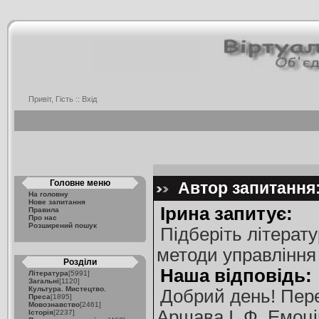
Привіт, Гість ::
Вхід
Головне меню
Автор запитання: 
На головну
Нове запитання
Ірина запитує:
Правила
Про нас
Розширений пошук
Підберіть літерат
методи управління
Розділи
Наша відповідь:
Література
[5991]
Загальні
[1120]
Культура. Мистецтво.
Добрий день! Пере
Преса
[1895]
Мовознавство
[2461]
Аршава І. Ф. Емоцій
Історія
[2237]