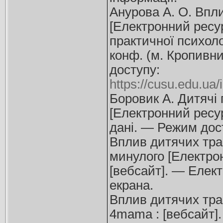
Анурова А. О. Впл
[Електронний ресур
практичної психолог
конф. (м. Кропивн
доступу:
https://cusu.edu.u
Боровик А. Дитячі 
[Електронний ресур
дані. — Режим дос
Вплив дитячих тра
минулого [Електронн
[вебсайт]. — Елек
екрана.
Вплив дитячих тра
4mamа : [вебсайт]