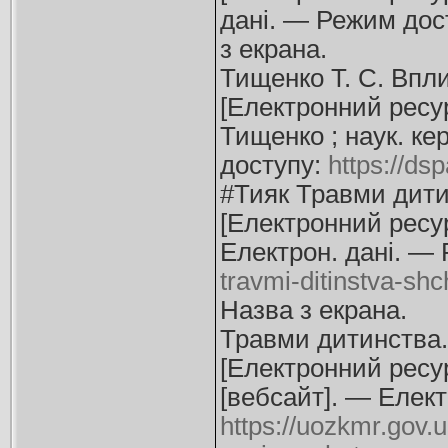
дані. — Режим дос
з екрана.
Тищенко Т. С. Впл
[Електронний ресурс
Тищенко ; наук. ке
доступу:
https://ds
#Тияк Травми дити
[Електронний ресур
Електрон. дані. —
travmi-ditinstva-sh
Назва з екрана.
Травми дитинства.
[Електронний ресур
[вебсайт]. — Елект
https://uozkmr.gov.