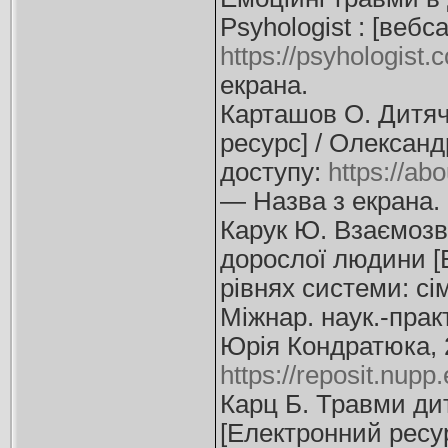
Psyhologist : [веб
https://psyhologist.
екрана.
Карташов О. Дитяч
ресурс] / Олександ
доступу:
https://ab
— Назва з екрана.
Карук Ю. Взаємозв
дорослої людини [Е
рівнях системи: сім
Міжнар. наук.-практ
Юрія Кондратюка, 2
https://reposit.nup
Карц Б. Травми ди
[Електронний ресур