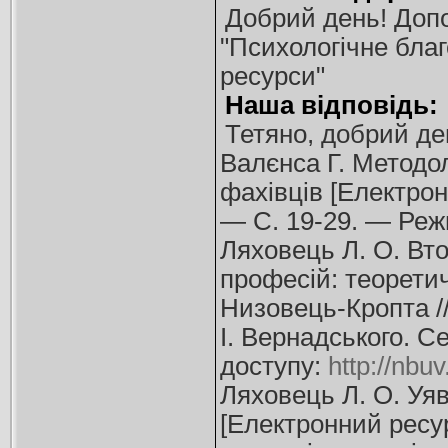
Добрий день! Допо
"Психологічне бла
ресурси"
Наша відповідь:
Тетяно, добрий де
Валєнса Г. Методол
фахівців [Електрон
— С. 19-29. — Реж
Ляховець Л. О. Вто
професій: теоретич
Низовець-Кропта //
І. Вернадського. С
доступу:
http://nb
Ляховець Л. О. Уя
[Електронний ресур