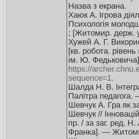
Назва з екрана.
Хаюк А. Ігрова дія
Психологія молодшог
; [Житомир. держ. 
Хужей А. Г. Викори
[кв. робота. рівень 
ім. Ю. Федьковича]
https://archer.chn
sequence=1
.
Шалда Н. В. Інтегр
Палітра педагога. 
Шевчук А. Гра як 
Шевчук // Інновацій
пр. / за заг. ред. Н
Франка]. — Житоми