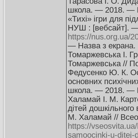
Тарасова І. О. Дида
школа. — 2018. — 
«Тихі» ігри для під
НУШ : [вебсайт]. 
https://nus.org.ua/2
— Назва з екрана.
Томаржевська І. Гр
Томаржевська // П
Федусенко Ю. К. Ос
основних психічних
школа. — 2018. — 
Халамай І. М. Карт
дітей дошкільного 
М. Халамай // Всео
https://vseosvita.ua
samoocinki-u-ditej-