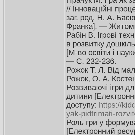
Прачук М. Гра як 
// Інноваційні проц
заг. ред. Н. А. Басю
Франка]. — Житоми
Рабін В. Ігрові тех
в розвитку дошкільно
[М-во освіти і нау
— С. 232-236.
Рожок Т. Л. Від мал
Рожок, О. А. Косте
Розвиваючі ігри дл
дитини [Електронни
доступу:
https://ki
yak-pidtrimati-rozvit
Роль гри у формува
[Електронний ресур