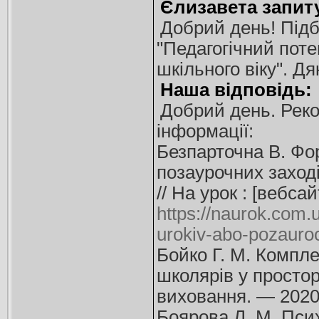
Єлизавета запит
Добрий день! Підбе
"Педагогічний пот
шкільного віку". Дя
Наша відповідь:
Добрий день. Рек
інформації:
Безпарточна В. Фор
позаурочних заході
// На урок : [вебс
https://naurok.com.
urokiv-abo-pozauro
Бойко Г. М. Компле
школярів у простор
виховання. — 2020
Боярова Л. М. Псих