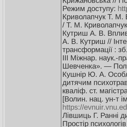
Крижановська // П
Режим доступу:
htt
Криволапчук Т. М. 
/ Т. М. Криволапчук
Кутриш А. В. Вплив
А. В. Кутриш // Ін
трансформації : зб
ІІІ Міжнар. наук.-п
Шевченка». — Полт
Кушнір Ю. А. Особ
дитячим психотрав
кваліф. ст. магістра
[Волин. нац. ун-т 
https://evnuir.vnu.
Лівшиць Г. Ранні д
Простір психологів