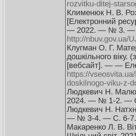
rozvitku-ditej-star
Клименюк Н. В. Роз
[Електронний ресур
— 2022. — № 3. — 
http://nbuv.gov.ua
Клугман О. Г. Мате
дошкільного віку. (
[вебсайт]. — — Еле
https://vseosvita.ua
doskilnogo-viku-z-d
Людкевич Н. Малює
2024. — № 1-2. — С
Людкевич Н. Натхне
— № 3-4. — С. 6-7
Макаренко Л. В. Ві
Шкільний світ, 2021