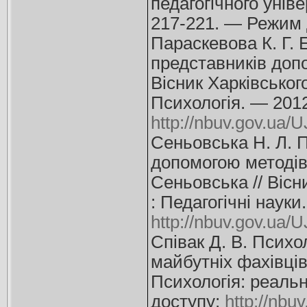
педагогічного унів
217-221. — Режим 
Параскевова К. Г. 
представників допо
Вісник Харківськог
Психологія. — 2012
http://nbuv.gov.u
Сеньовська Н. Л. П
допомогою методів 
Сеньовська // Вісн
: Педагогічні наук
http://nbuv.gov.u
Співак Д. В. Психо
майбутніх фахівців
Психологія: реальн
доступу:
http://nb