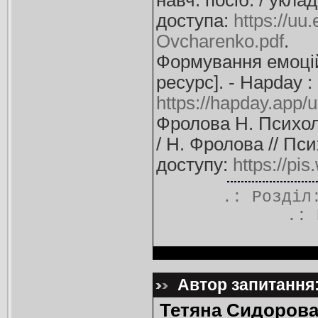
навч. посіб. / укла
доступа:
https://u
Ovcharenko.pdf
.
Формування емоцій
ресурс]. - Нapday :
https://hapday.app
Фролова Н. Психоло
/ Н. Фролова // Пси
доступу:
https://pi
.: Розді
.:
Автор запитання:
Тетяна Сидорова