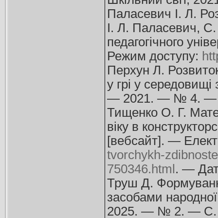
Паласевич І. Л. Ро
І. Л. Паласевич, С
педагогічного унів
Режим доступу:
ht
Перхун Л. Розвиток
у грі у середовищі 
— 2021. — № 4. — 
Тищенко О. Г. Мате
віку в конструкторс
[вебсайт]. — Елект
tvorchykh-zdibnostei
750346.html
. — Дат
Труш Д. Формуванн
засобами народної 
2025. — № 2. — С.