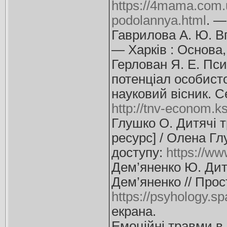
https://4mama.com.u
podolannya.html
. —
Гаврилова А. Ю. В
— Харків : Основа,
Герлован Я. Е. Пc
потенціал особисто
науковий вісник. 
http://tnv-econom.ks
Глушко О. Дитячі 
ресурс] / Олена Гл
доступу:
https://ww
Дем’яненко Ю. Дитя
Дем’яненко // Прос
https://psyhology.s
екрана.
Емоційні травми в 