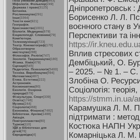
Поза умовами довідки
[463]
Міфологія. Фольклор
[249]
Дніпропетровськ : Д
Держава і право
[3125]
Ботаніка.
Рослинництво
[291]
Борисенко Л. Л. Пс
Інше
[3364]
Тексти книг
[921]
воєнного стану в Ук
Географія.
Краєзнавство
[1001]
Біологія. Медицина
[679]
Перспективи та інно
Енциклопедії. Словники
[79]
Комп'ютери.
Телекомунікації
[723]
https://ir.kneu.edu
Театр. Кінематограф
[170]
Образотворче
Вплив стресових ст
мистецтво
[288]
Філософія. Релігія
[747]
Зоологія. Тваринництво
[180]
Дембіцький, О. Буро
Фізика. Хімія
[479]
Сценарії
[545]
– 2025. – № 1. – С
Педагогіка. Психологія
[5400]
Техніка. Виробництво
[594]
Математика
[487]
Злобіна О. Ресурси 
Етика. Естетика
[222]
Астрономія.
Космонавтика
[80]
Соцiологiя: теорiя,
Екологія. Охорона
природи
[679]
https://stmm.in.ua/a
Фізкультура. Спорт
[339]
Освіта
[1746]
Музика
[244]
Карамушка Л. М. Пс
Соціологія
[468]
Економіка. Фінанси
[7482]
Бібліотеки. Архіви
[1488]
підтримати : метод.
Авіація.
Повітроплавство
[80]
Костюка НАПН Украї
Туризм
[110]
УДК в бібліотеках для
дітей
[76]
Комарніцька Л. М. 
Євродовідка
[4]