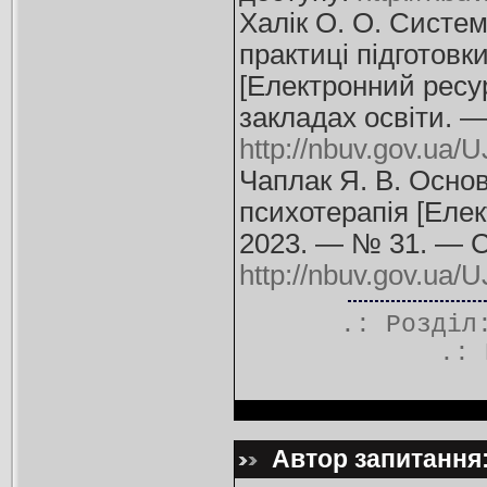
Халік О. О. Систем
практиці підготовк
[Електронний ресурс
закладах освіти. —
http://nbuv.gov.ua
Чаплак Я. В. Осно
психотерапія [Елект
2023. — № 31. — С
http://nbuv.gov.ua
.: Розді
.:
Автор запитання: