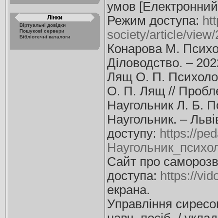
умов [Електронний р
Режим доступа:
ht
Лінки
Віртуальні довідки
society/article/view
Пошукові сервери
Бібліотечні каталоги
Конарова М. Психол
Діловодство. – 202
Лящ О. П. Психолог
О. П. Лящ // Пробле
Наугольник Л. Б. Пс
Наугольник. – Львів
доступу:
https://pe
Наугольник_психол
Сайт про саморозви
доступа:
https://vi
екрана.
Управління сиресом