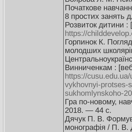
Початкове навчанн
8 простих занять д
Розвиток дитини : 
https://childdevelop
Горпинок К. Погляд
молодших школярів 
Центральноукраїнс
Винниченкам : [ве
https://cusu.edu.ua
vykhovnyi-protses-s
sukhomlynskoho-20
Гра по-новому, навч
2018. — 44 с.
Дячук П. В. Форму
монографія / П. В. Д