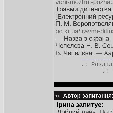
voni-mozhut-poznach
Травми дитинства.
[Електронний ресур
П. М. Веропотвелян
pd.kr.ua/travmi-dit
— Назва з екрана.
Чепелєва Н. В. Соц
В. Чепелєва. — Хар
.: Розді
.:
Автор запитання: 
Ірина запитує:
Добрий день. Потр