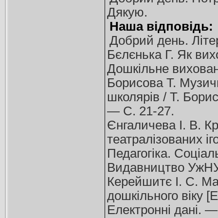
Дякую.
Наша відповідь:
Добрий день. Літе
Бєлєнька Г. Як вих
Дошкільне вихован
Борисова Т. Музич
школярів / Т. Борис
— С. 21-27.
Єнгаличева І. В. К
театралізованих ігор
Педагогіка. Соціаль
Видавництво УжНУ 
Керейшитє І. С. Ма
дошкільного віку [Е
Електронні дані. 