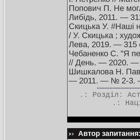
Попович П. Не могло
Либідь, 2011. — 31
Скицька У. #Наші н
/ У. Скицька ; худ
Лева, 2019. — 315 
Чебаненко С. "Я пе
// День. — 2020. —
Шишкалова Н. Павл
— 2011. — № 2-3. 
.: Розділ:
Ас
.:
Нац
Автор запитання: