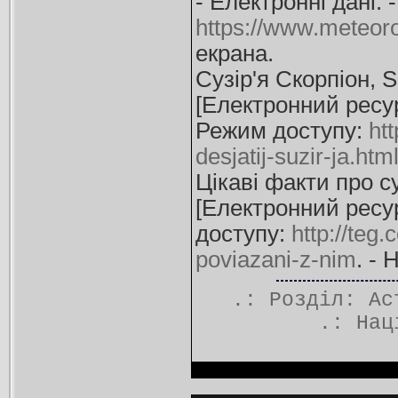
- Електронні дані.
https://www.meteoro
екрана.
Сузір'я Скорпіон, 
[Електронний ресурс
Режим доступу:
ht
desjatij-suzir-ja.htm
Цікаві факти про су
[Електронний ресурс
доступу:
http://teg.
poviazani-z-nim
. - 
.: Розділ:
Ас
.:
Нац