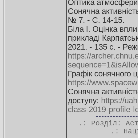
Оптика атмосфери т
Сонячна активність 
№ 7. - С. 14-15.
Біла І. Оцінка впли
прикладі Карпатсько
2021. - 135 с. - Ре
https://archer.chnu
sequence=1&isAllo
Графік сонячного ц
https://www.spacewe
Сонячна активність
доступу:
https://ua
class-2019-profile-l
.: Розділ:
Ас
.:
Нац