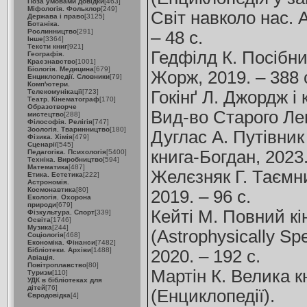
Поза умовами довідки
[463]
Міфологія. Фольклор
[249]
Світ навколо нас. 
Держава і право
[3125]
Ботаніка.
Рослинництво
[291]
– 48 с.
Інше
[3364]
Тексти книг
[921]
Гедфілд К. Посібник
Географія.
Краєзнавство
[1001]
Біологія. Медицина
[679]
Жорж, 2019. – 388 
Енциклопедії. Словники
[79]
Комп'ютери.
Телекомунікації
[723]
Гокінґ Л. Джордж і к
Театр. Кінематограф
[170]
Образотворче
Вид-во Старого Лев
мистецтво
[288]
Філософія. Релігія
[747]
Зоологія. Тваринництво
[180]
Дуглас А. Путівник 
Фізика. Хімія
[479]
Сценарії
[545]
книга-Богдан, 2023.
Педагогіка. Психологія
[5400]
Техніка. Виробництво
[594]
Математика
[487]
Желєзняк Г. Таємни
Етика. Естетика
[222]
Астрономія.
Космонавтика
[80]
2019. – 96 с.
Екологія. Охорона
природи
[679]
Кейті М. Повний кі
Фізкультура. Спорт
[339]
Освіта
[1746]
Музика
[244]
(Astrophysically Sp
Соціологія
[468]
Економіка. Фінанси
[7482]
Бібліотеки. Архіви
[1488]
2020. – 192 с.
Авіація.
Повітроплавство
[80]
Мартін К. Велика кн
Туризм
[110]
УДК в бібліотеках для
дітей
[76]
(Енциклопедії).
Євродовідка
[4]