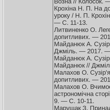
Возна // Колосок. 
Крохіна Н. П. На д
уроку / Н. П. Крох
— С. 11-13.
Литвиненко О. Леге
допитливих. — 201
Майданюк А. Сузір'я
Джміль. — 2017. —
Майданюк А. Сузір'
Майданюк // Джміл
Малахов О. Cузір'я
допитливих. — 201
Малахов О. Вчимос
астрономічна сторі
9. — С. 10-11.
Марущак З. Принади