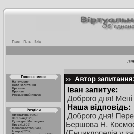
Привіт, Гість ::
Вхід
Лімі
Головне меню
Автор запитання: 
На головну
Нове запитання
Іван запитує:
Правила
Про нас
Розширений пошук
Доброго дня! Мені
Наша відповідь:
Розділи
Доброго дня! Пере
Література
[5991]
Загальні
[1120]
Культура. Мистецтво.
Бершова Н. Космос /
Преса
[1895]
Мовознавство
[2461]
(Енциклопедія у за
Історія
[2237]