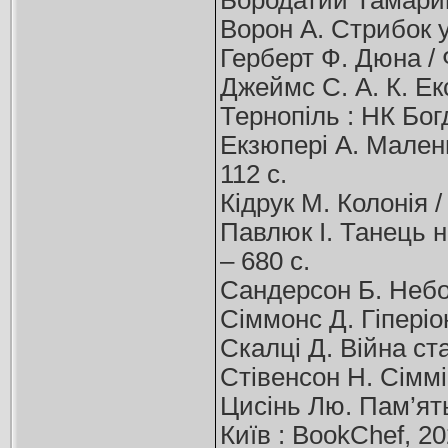
Бородатий Тамарин,
Ворон А. Стрибок у 
Герберт Ф. Дюна / Ф
Джеймс С. А. К. Екс
Тернопіль : НК Богд
Екзюпері А. Малень
112 с.
Кідрук М. Колонія /
Павлюк І. Танець н
– 680 с.
Сандерсон Б. Небов
Сіммонс Д. Гіперіон
Скалці Д. Війна ста
Стівенсон Н. Сімміс
Цисінь Лю. Пам’ять
Київ : BookChef, 20