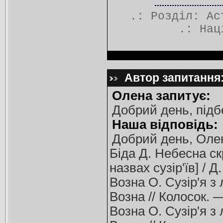
.: Розділ:
Ас
.:
Нац
Автор запитання:
Олена запитує:
Добрий день, підбе
Наша відповідь:
Добрий день, Олен
Біда Д. Небесна ск
назвах сузір'їв] / 
Возна О. Сузір'я з
Возна // Колосок. 
Возна О. Сузір'я з