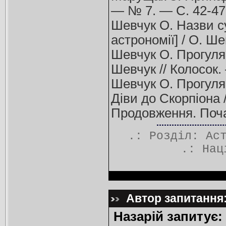
— № 7. — С. 42-47
Шевчук О. Назви су
астрономії] / О. Ш
Шевчук О. Прогулян
Шевчук // Колосок.
Шевчук О. Прогулян
Діви до Скорпіона 
Продовження. Поча
.: Розділ:
Ас
.:
Нац
Автор запитання:
Назарій запитує: