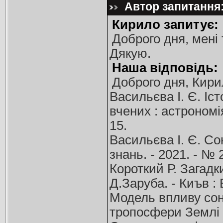
Автор запитання:
Кирило запитує:
Доброго дня, мені
Дякую.
Наша відповідь:
Доброго дня, Кири
Васильєва І. Є. Іс
вчених : астрономія 
15.
Васильєва І. Є. Сон
знань. - 2021. - № 2
Короткий Р. Загадки
Д.Заруба. - Киъв : В
Модель впливу сон
тропосфери Землі /