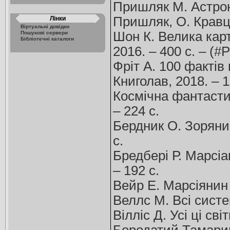
Пришляк М. Астроно
Пришляк, О. Кравцов
Лінки
Віртуальні довідки
Шон К. Велика карт
Пошукові сервери
Бібліотечні каталоги
2016. – 400 с. – (
Фріт А. 100 фактів 
Книголав, 2018. – 1
Космічна фантастик
– 224 с.
Бердник О. Зоряний 
с.
Бредбері Р. Марсіан
– 192 с.
Вейр Е. Марсіянин /
Веллс М. Всі систем
Вілліс Д. Усі ці сві