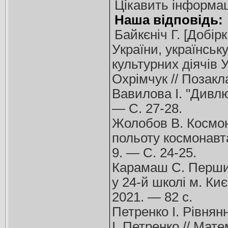
Цікавить інформац
Наша відповідь:
Байкєніч Г. [Добір
України, українськ
культурних діячів У
Охрімчук // Позакл
Вавилова І. "Дивлюс
— С. 27-28.
Жолобов В. Космон
польоту космонавт
9. — С. 24-25.
Карамаш С. Перший
у 24-й школі м. Киє
2021. — 82 с.
Петренко І. Рівнян
І. Петренко // Мат