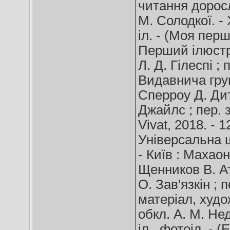
читання доросл
М. Солодкої. - Х
іл. - (Моя пер
Перший ілюстр
Л. Д. Гілеспі ; 
Видавнича груп
Сперроу Д. Дит
Джайлс ; пер. з
Vivat, 2018. - 1
Універсальна ш
- Київ : Махаон 
Щенников В. Ат
О. Зав'язкін ; п
матеріал, худо
обкл. А. М. Недя
іл., фотоіл. - 