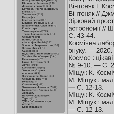
Поза умовами довідки
[463]
Міфологія. Фольклор
[249]
Вінтоняк І. Кос
Держава і право
[3125]
Ботаніка. Рослинництво
[291]
Вінтоняк // Дж
Інше
[3364]
Тексти книг
[921]
Географія.
Зірковий прост
Краєзнавство
[1001]
Біологія. Медицина
[679]
Енциклопедії. Словники
[79]
астрономії // 
Комп'ютери.
Телекомунікації
[723]
С. 43-44.
Театр. Кінематограф
[170]
Образотворче
мистецтво
[288]
Космічна лабор
Філософія. Релігія
[747]
Зоологія. Тваринництво
[180]
Фізика. Хімія
[479]
онуку. — 2020.
Сценарії
[545]
Педагогіка. Психологія
[5400]
Космос : цікав
Техніка. Виробництво
[594]
Математика
[487]
Етика. Естетика
[222]
№ 9-10. — С. 2
Астрономия.
Космонавтика
[80]
Экология. Охрана
Міщук К. Космі
природы
[679]
Физкультура. Спорт
[339]
М. Міщук ; мал
Образование
[1746]
Музыка
[244]
Социология
[468]
— С. 12-13.
Экономика. Финансы
[7482]
Библиотеки. Архивы
[1488]
Міщук К. Косміч
Авиация.
Воздухоплавание
[80]
Туризм
[110]
М. Міщук ; мал
УДК в библиотеках для
детей
[76]
Евросправка
[4]
— С. 12-13.