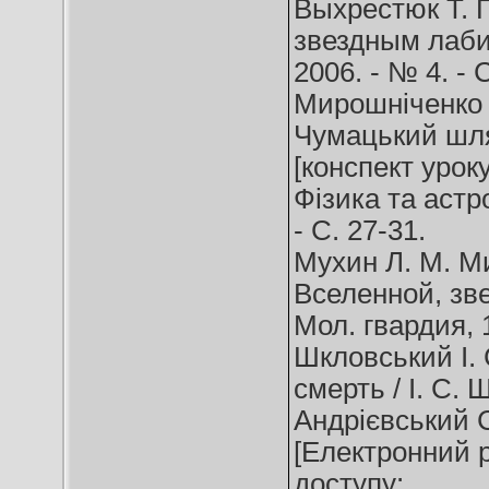
Выхрестюк Т. 
звездным лабир
2006. - № 4. - 
Мирошніченко 
Чумацький шлях
[конспект урок
Фізика та астро
- С. 27-31.
Мухин Л. М. М
Вселенной, зве
Мол. гвардия, 1
Шкловський І. С
смерть / І. С. 
Андрієвський С
[Електронний р
доступу: