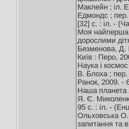
Маклейн ; іл. 
Едмондс ; пер. 
[32] c. : іл. - (
Моя найперша 
дорослими дітям 
Безменова, Д. Н
Київ : Перо, 2007
Наука і космос 
В. Блоха ; пер.
Ранок, 2009. - 6
Наша планета /
Я. Є. Миколенка
95 с. : іл. - (
Ольховська О. 
запитання та ві