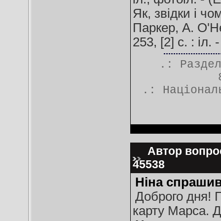
Як, звідки і чом
Паркер, А. О'Ней
253, [2] c. : і
.: Разде
.:
Націонал
Автор вопрос
45538
Ніна спрашив
Доброго дня! П
карту Марса. 