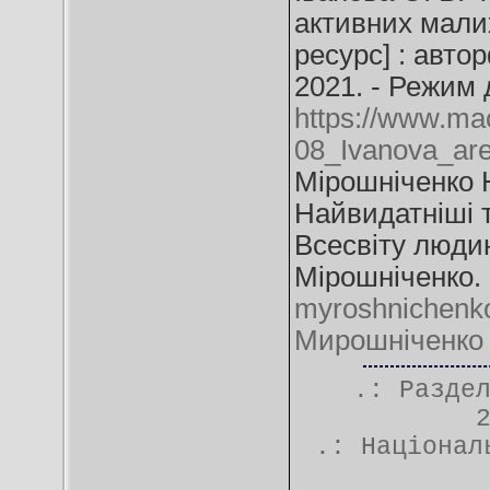
активних мали
ресурс] : автор
2021. - Режим 
https://www.mao
08_Ivanova_are
Мірошніченко Ю
Найвидатніші т
Всесвіту люди
Мірошніченко. 
myroshnichenko.
Мирошніченко 
.: Разде
.:
Націонал