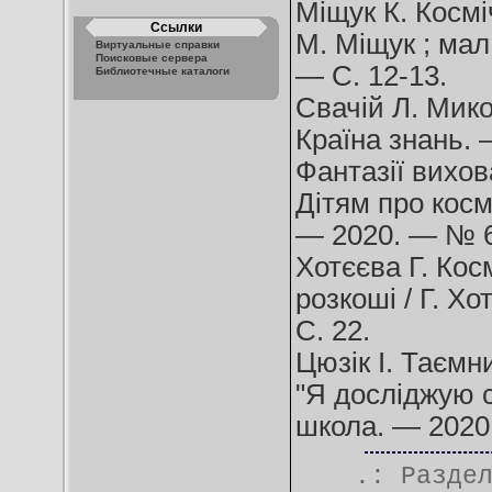
Міщук К. Косміч
Ссылки
М. Міщук ; мал
Виртуальные справки
Поисковые сервера
— С. 12-13.
Библиотечные каталоги
Свачій Л. Мико
Країна знань. —
Фантазії вихова
Дітям про косм
— 2020. — № 6
Хотєєва Г. Кос
розкоші / Г. Х
С. 22.
Цюзік І. Таємн
"Я досліджую св
школа. — 2020
.: Разде