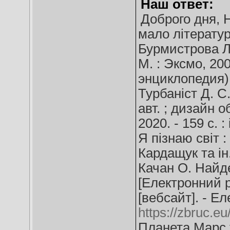
Наш ответ:
Доброго дня, 
мало літератур
Бурмистрова Л.
М. : Эксмо, 2003
энциклопедия)
Турбаніст Д. С.
авт. ; дизайн о
2020. - 159 с. :
Я пізнаю світ :
Кардащук та ін. 
Качан О. Найд
[Електронний ре
[вебсайт]. - Ел
https://zbruc.e
Планета Марс 