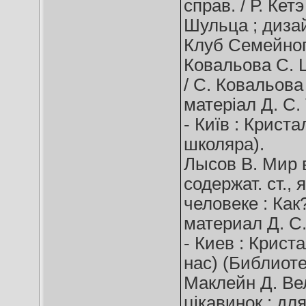
справ. / Р. Кетэ
Шульца ; дизайн
Клуб Семейного 
Ковальова С. Ц
/ С. Ковальова ;
матеріал Д. С.
- Київ : Кристал
школяра).
Лысов В. Мир в
содержат. ст.,
человеке : Как
материал Д. С.
- Киев : Кристал
нас) (Библиоте
Маклейн Д. Ве
цікавинок : дл