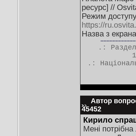
ресурс] // Osvit
Режим доступу
https://ru.osvi
Назва з екрана
.: Разде
.:
Націонал
Автор вопрос
45452
Кирило спра
Мені потрібна 