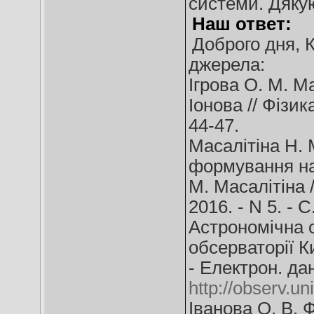
системи. Дяку
Наш ответ:
Доброго дня, 
джерела:
Ігрова О. М. М
Іонова // Фізика
44-47.
Масалітіна Н. 
формування наш
М. Масалітіна /
2016. - N 5. - С
Астрономічна о
обсерваторії К
- Електрон. да
http://observ.un
Іванова О. В. 