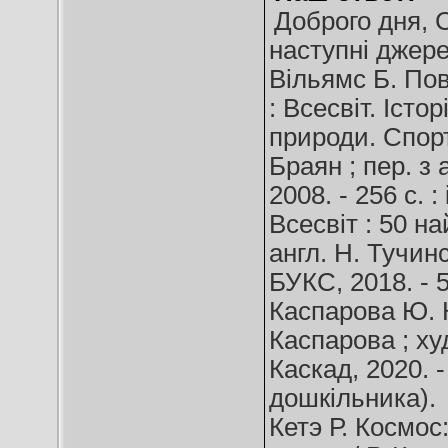
Доброго дня, 
наступні джере
Вільямс Б. По
: Всесвіт. Істор
природи. Спорт 
Браян ; пер. з 
2008. - 256 с. :
Всесвіт : 50 на
англ. Н. Тучинс
БУКС, 2018. - 56
Каспарова Ю. К
Каспарова ; худ
Каскад, 2020. - 
дошкільника).
Кетэ Р. Космос: