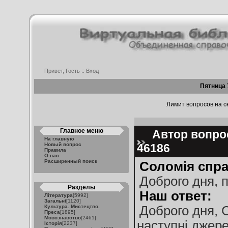
Привет, Гость ::
Вход
Пятница 
Лимит вопросов на се
Главное меню
Автор вопрос
На главную
Новый вопрос
46186
Правила
О нас
Расширенный поиск
Соломія спр
Доброго дня, п
Разделы
Наш ответ:
Література
[5992]
Загальні
[1120]
Культура. Мистецтво.
Доброго дня, 
Преса
[1895]
Мовознавство
[2461]
наступні джере
Історія
[2237]