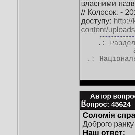
власними назв
// Колосок. - 2
доступу:
http:/
content/upload
.: Разде
.:
Націонал
Автор вопрос
Вопрос: 45624
Соломія спр
Доброго ранку
Наш ответ: