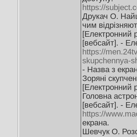
https://subject
Друкач О. Найц
чим відрізняют
[Електронний ре
[вебсайт]. - Ел
https://men.24t
skupchennya-sh
- Назва з екран
Зоряні скупчен
[Електронний р
Головна астрон
[вебсайт]. - Ел
https://www.mao
екрана.
Шевчук О. Розс