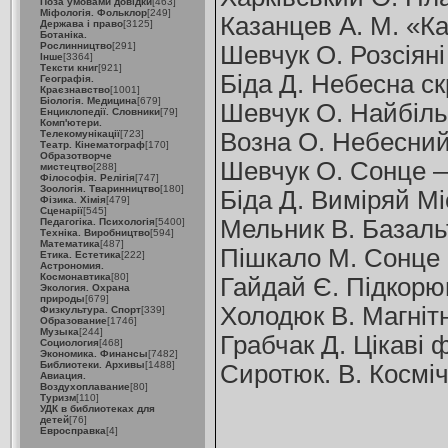
Поза умовами довідки
[463]
Міфологія. Фольклор
[249]
Казанцев А. М. «Ка
Держава і право
[3125]
Ботаніка.
Рослинництво
[291]
Шевчук О. Розсіяні
Інше
[3364]
Тексти книг
[921]
Біда Д. Небесна скр
Географія.
Краєзнавство
[1001]
Біологія. Медицина
[679]
Шевчук О. Найбільш
Енциклопедії. Словники
[79]
Комп'ютери.
Телекомунікації
[723]
Возна О. Небесний 
Театр. Кінематограф
[170]
Образотворче
Шевчук О. Сонце — 
мистецтво
[288]
Філософія. Релігія
[747]
Зоологія. Тваринництво
[180]
Біда Д. Виміряй Мі
Фізика. Хімія
[479]
Сценарії
[545]
Мельник В. Базальт
Педагогіка. Психологія
[5400]
Техніка. Виробництво
[594]
Математика
[487]
Пішкало М. Сонце г
Етика. Естетика
[222]
Астрономия.
Космонавтика
[80]
Гайдай Є. Підкорюв
Экология. Охрана
природы
[679]
Холодюк В. Магнітн
Физкультура. Спорт
[339]
Образование
[1746]
Музыка
[244]
Грабчак Д. Цікаві ф
Социология
[468]
Экономика. Финансы
[7482]
Библиотеки. Архивы
[1488]
Сиротюк. В. Косміч
Авиация.
Воздухоплавание
[80]
Туризм
[110]
УДК в библиотеках для
детей
[76]
Евросправка
[4]