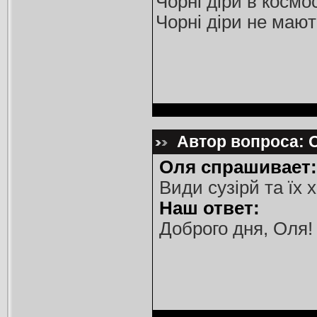
Чорні діри в космо
Чорні діри не мают
Автор вопроса: О
Оля спрашивает:
Види сузірй та їх
Наш ответ:
Доброго дня, Оля!