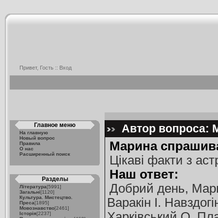
Привет, Гость ::
Вход
Главное меню
Автор вопроса: 
На главную
Новый вопрос
Марина спрашив
Правила
О нас
Расширенный поиск
Цікаві факти з аст
Наш ответ:
Разделы
Добрий день, Мар
Література
[5991]
Загальні
[1120]
Культура. Мистецтво.
Варакін І. Навздог
Преса
[1895]
Мовознавство
[2461]
Харківський О. Пла
Історія
[2237]