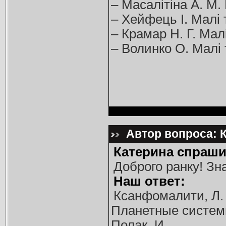
– Масалітіна А. М.
– Хейфець І. Малі т
– Крамар Н. Г. Малі
– Волинко О. Малі т
Автор вопроса: К
Катерина спраши
Доброго ранку! Зн
Наш ответ:
Ксанфомалити, Л.
Планетные системы з
Полак, И.