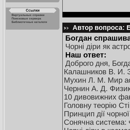
Ссылки
Виртуальные справки
Поисковые сервера
Библиотечные каталоги
Автор вопроса: Б
Богдан спрашива
Чорні діри як астр
Наш ответ:
Доброго дня, Богд
Калашников В. И. З
Мухин Л. М. Мир ас
Чернин А. Д. Физика
10 дивовижних факт
Головну теорію Сті
Принцип дії чорної
Сонячна система: 