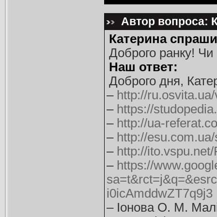
Автор вопроса: К
Катерина спраши
Доброго ранку! Чи
Наш ответ:
Доброго дня, Кате
–
http://ru.osvita.u
–
https://studopedi
–
http://ua-refera
–
http://esu.com.ua
–
http://ito.vspu.
–
https://www.googl
sa=t&rct=j&q=&
i0icAmddwZT7q9j3
– Іонова О. М. Малі