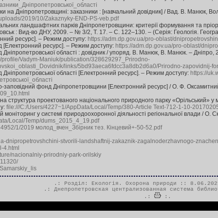
азники_Дніпропетровської_області
ки на Дніпропетровщині: заказники : [навчальний довідник] / Вад. В. Манюк, Вол
nt/uploads/2019/10/Zakaznyky-END-PS-veb.pdf
альних ландшафтних парків Дніпропетровщини: критерії формування та пріорите
вськ : Вид-во ДНУ, 2009. – № 3/2, Т. 17. – С. 122–130. – (Серія: Геологія. Геогра
нний ресурс]. – Режим доступу:
https://adm.dp.gov.ua/pro-oblast/dnipropetrovshin
[Електронний ресурс]. – Режим доступу:
https://adm.dp.gov.ua/pro-oblast/dnipr
ніпропетровської області : довідник / упоряд. В. Манюк, В. Манюк. – Дніпро, 2
t/profile/Vadym-Maniuk/publication/328629297_Prirodno-
vskoi_oblasti_Dovidnik/links/5bd93aeca6fdcc3a8db2d6a0/Prirodno-zapovidnij-fon
Дніпропетровської області [Електронний ресурс]. – Режим доступу:
https://uk
тровської_області
-заповідний фонд Дніпропетровщини [Електронний ресурс] / О. Ф. Оксамитний, 
_09_10.html
а структура проектованого національного природного парку «Орільський» у ме
у:
file:///C:/Users/4227~1/AppData/Local/Temp/380-Article Text-712-1-10-20170205
й моніторинг у системі природоохоронної діяльності регіональної влади / О. С
pData/Local/Temp/dums_2015_4_19.pdf
a/54952/1/2019 молод_вчен_Збірник тез. Кінцевий+-50-52.pdf
na-dnipropetrovshchini-stvorili-landshaftnij-zakaznik-zagalnoderzhavnogo-znache
l-4.html
ture/nacionalniy-prirodniy-park-orilskiy
/11320/
/Samarskiy_lis
.: Розділ:
Екологія. Охорона природи
:: 8.06.202
.:
Днепропетровская централизованная система библио
.:
:.