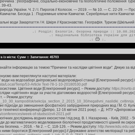
реччина : [географічне, соціально-економічне та геополітичне положення Туречч
 39-43.
природа України. Ч. 2 / І. Пирогов // Колосок. — 2019. — № 10. — С. 22-29. — П
амчатки. Беседа 1 : Подземные ключи Камчатки. Серебряные нити Камчатки /
льні води Закарпаття / Н. Шкіря // Краєзнавство. Географія. Туризм (Шкільний 
.: Розділ:
Екологія. Охорона природи
:: 10.08.202
.:
Національна бібліотека України для ді
.:
:.
 із міста: Суми :: Запитання: 45703
найти інформацію за темою:"Причини та наслідки цвітіння води". Дякую за від
онуємо вам переглянути наступні матеріали:
” води на водозаборі дніпровської водопровідної станції [Електронний ресурс] /
Data/Local/Temp/53-Article Text-78-1-10-20180530.pdf
осистеми. Цвітіння води [Електронний ресурс]. – Режим доступу:
https://rovrto.
аслідки «цвітіння» води за участю діатомових водоростей [Електронний ресурс]
т. – Режим доступу:
015_10_30_kampodilsk/sekcija_section_2_2015_10_30/negativni_naslidki_cvitinnj
чні підходи до зменшення фосфатного забруднення природних вод / М. О. Кульб
-технічної конференції (Дніпро, 12-16 квітня 2021 року). – Д.: НТУ «Дніпровськ
a/conferences/week-of-studsci/zvit-2021.pdf
гічних досліджень водних екосистем / під ред. В. І. Назаренка. - Київ, 2002. - 50
ди до математичного моделювання біологічної продуктивності ціаней як сировинн
ічна безпека. – 2016. - № 2. – С. 118-126. – Режим доступу:
http://www.kdu.edu.ua
з ними боротися [Електронний ресурс] // Державне агентство меліорації та рибно