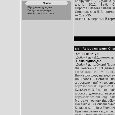
Капіруліна С. Л. Сучасна Ту
Лінки
школі. — 2012. — № 9. — С.
Віртуальні довідки
Пирогов І. Затока Сиваш : 
Пошукові сервери
Синельникова Я. Водоемы К
Бібліотечні каталоги
— С. 25-35.
Шкіря Н. Мінеральні й терма
Автор запитання: Ольга
Ольга запитує:
Добрий день! Допоможіть з
Наша відповідь:
Добрий день, Ольго! Проп
Вишневський В. І. “Цвітіння
file:///C:/Users/4227~1/App
Вплив фосфору на водні ек
Данилова І. В. Негативні н
агроекологічний університе
http://sophus.at.ua/publ/2
Кульбач М. О. Біотехнологі
шостої студентської науково
https://science.nmu.org.ua/u
Методичні основи гідробіоло
Пасенко А. В. Основні підхо
Козловська та ін. // Еколог
Причини цвітіння води і як 