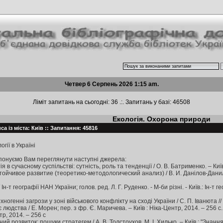
Четвер 6 Серпень 2026 1:15 am.
Ліміт запитань на сьогодні: 36 .:. Запитань у базі: 46508
Екологія. Охорона природи
а із міста: Київ :: Запитання: 45816
гії в Україні
понуємо Вам переглянути наступні джерела:
 в сучасному суспільстві: сутність, роль та тенденції / О. В. Батрименко. – Киї
тойчивое развитие (теоретико-методологический анализ) / В. И. Данілов-Дани
н-т географії НАН України; голов. ред. Л. Г. Руденко. - М-би різні. - Київ.: Ін-т ге
ехногенні загрози у зоні військового конфлікту на сході України / С. П. Іванюта /
людства / Е. Морен; пер. з фр. Є. Маричева. – Київ : Ніка-Центр, 2014. – 256 
тр, 2014. – 256 с
й розвиток: пошуки стратегем / А. В. Толстоухов, М. І. Хилько. – Київ : "Знання 