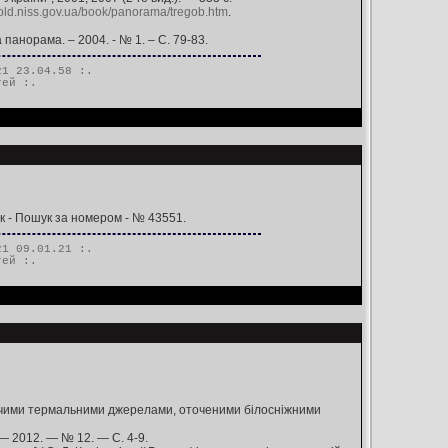
//old.niss.gov.ua/book/panorama/tregob.htm
.
 панорама. – 2004. - № 1. – С. 79-83.
1 23.04.58 :.
тей
:.
к - Пошук за номером - № 43551.
1 09.01.21 :.
тей
:.
гарячими термальними джерелами, оточеними білосніжними
 — 2012. — № 12. — С. 4-9.