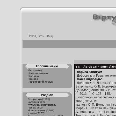
Привіт, Гість ::
Вхід
Головне меню
Автор запитання: Ларис
На головну
Лариса запитує:
Нове запитання
Доброго дня Розвиток еколо
Правила
Про нас
Наша відповідь:
Розширений пошук
Доброго дня, Лариса! Про
Батрименко О. В. Бюрократія
Данилов-Данильян В. И. Ус
— 2013. — С. 123—135.
Розділи
Екологічний атлас України / І
Література
[5991]
табл., схем., іл.
Загальні
[1120]
Іванюта С. П. Екологічні і т
Культура. Мистецтво.
Преса
[1895]
Морен Е. Шлях за майбутнє 
Мовознавство
[2461]
Є. Маричева. – К.: Ніка-Цен
Історія
[2237]
Толстоухов А. В. Екобезпечни