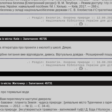
ологічна безпека [Електронний ресурс] / В. М. Тегубчук. – Режим доступу:
http:
пека України: навчальний посібник / М. І. Хилько. — Київ, 2017. — 266 с.
безпека у складі національноїбезпеки держави / С. В. Хлобистов // Стратегічна
.: Розділ:
Екологія. Охорона природи
:: 12.09.202
.:
Національна бібліотека України для ді
.:
:.
 із міста: Київ :: Запитання: 45735
 література про проекти з екології у школі. Дякую.
дібне питання вже відповідали, дивись: Віртуальна довідка - Розширений пошу
.: Розділ:
Екологія. Охорона природи
:: 16.08.202
.:
Національна бібліотека України для ді
.:
:.
 із міста: Житомир :: Запитання: 45731
є про термальні води
Вам переглянути наступні джерела:
з бавовни : планета Земля : чудеса природи : [унікальне місто Туреччини з 
Колосок. — 2012. — № 11. — С. 34-41.
еса природи : [як утворюється травертин - вапняковий туф] / Д. Біда // Колосок.