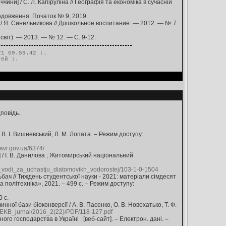
ини] / С. Л. Капіруліна // Географія та економіка в сучасній
родовження. Початок № 9, 2019.
 Я. Синельникова // Дошкольное воспитание. — 2012. — № 7.
світ). — 2013. — № 12. — С. 9-12.
1 09.59.42 :.
тей
:.
повідь.
 В. І. Вишневський, Л. М. Лопата. – Режим доступу:
davr.gov.ua/6374/
 / І. В. Данилова ; Житомирський національний
a_vodi_za_uchastju_diatomovikh_vodorostej/103-1-0-1504
ач // Тиждень студентської науки - 2021: матеріали сімдесят
а політехніка», 2021. – 499 с. – Режим доступу:
 с.
ої бази біоконверсії / А. В. Пасенко, О. В. Новохатько, Т. Ф.
/EKB_jurnal/2016_2(22)/PDF/118-127.pdf
го господарства в Україні : [веб-сайт]. – Електрон. дані. –