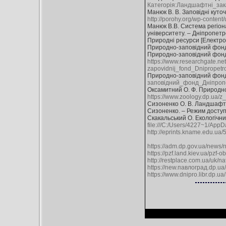
Категорія:Ландшафтні_зак
Манюк В. В. Заповідні куточ
http://porohy.org/wp-conte
Манюк В.В. Система регіон
університету. – Дніпропетро
Природні ресурси [Електро
Природно-заповідний фонд 
Природно-заповідний фонд Д
https://www.researchgate.ne
zapovidnij_fond_Dnipropetro
Природно-заповідний фонд 
заповідний_фонд_Дніпропе
Оксамитний О. Ф. Природно
https://www.zoology.dp.ua/z
Сизоненко О. В. Ландшафтн
Сизоненко. – Режим доступ
Скакальський О. Екологічни
file:///C:/Users/4227~1/Ap
http://eprints.kname.edu.u
https://adm.dp.gov.ua/news/
https://pzf.land.kiev.ua/pzf-ob
http://restplace.com.ua/uk/na
https://new.павлоград.dp.ua
https://www.dnipro.libr.dp.ua