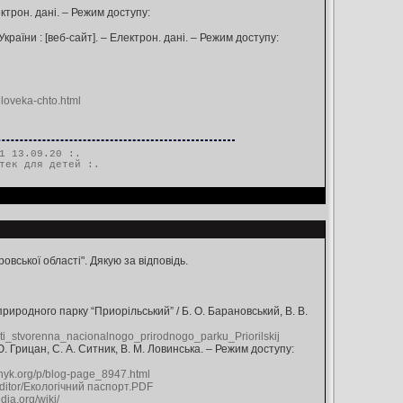
ектрон. дані. – Режим доступу:
раїни : [веб-сайт]. – Електрон. дані. – Режим доступу:
loveka-chto.html
1 13.09.20 :.
тек для детей
:.
ської області". Дякую за відповідь.
риродного парку “Приорільський” / Б. О. Барановський, В. В.
ti_stvorenna_nacionalnogo_prirodnogo_parku_Priorilskij
. Грицан, С. А. Ситник, В. М. Ловинська. – Режим доступу:
nyk.org/p/blog-page_8947.html
editor/Екологічний паспорт.PDF
edia.org/wiki/