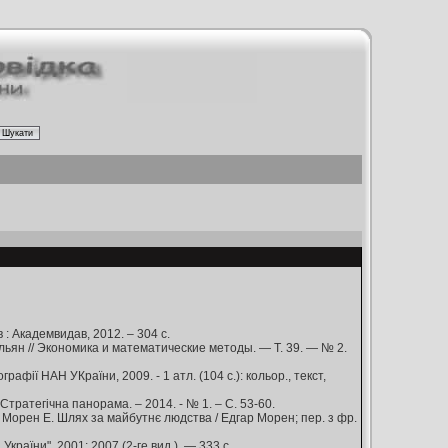
в : Академвидав, 2012. – 304 с.
льян // Экономика и математические методы. — Т. 39. — № 2.
ографії НАН УКраїни, 2009. - 1 атл. (104 с.): кольор., текст,
/ Стратегічна панорама. – 2014. - № 1. – С. 53-60.
с. Морен Е. Шлях за майбутнє людства / Едгар Морен; пер. з фр.
України", 2001; 2007 (2-ге вид.). — 333 с.