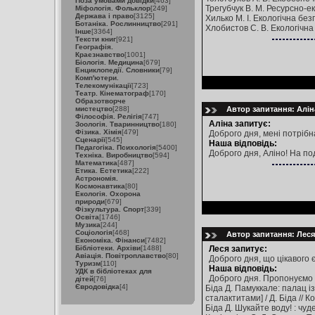
Поза умовами довідки
[463]
Трегубчук В. М. Ресурсно-ек
Міфологія. Фольклор
[249]
Держава і право
[3125]
Хилько М. І. Екологічна без
Ботаніка. Рослинництво
[291]
Хлобистов С. В. Екологічна 
Інше
[3364]
Тексти книг
[921]
Географія.
Краєзнавство
[1001]
Біологія. Медицина
[679]
Енциклопедії. Словники
[79]
Комп'ютери.
Телекомунікації
[723]
Театр. Кінематограф
[170]
Образотворче
мистецтво
[288]
Автор запитання: Аліна
Філософія. Релігія
[747]
Аліна запитує:
Зоологія. Тваринництво
[180]
Фізика. Хімія
[479]
Доброго дня, мені потрібна
Сценарії
[545]
Наша відповідь:
Педагогіка. Психологія
[5400]
Доброго дня, Аліно! На по
Техніка. Виробництво
[594]
Математика
[487]
Етика. Естетика
[222]
Астрономія.
Космонавтика
[80]
Екологія. Охорона
природи
[679]
Фізкультура. Спорт
[339]
Освіта
[1746]
Музика
[244]
Соціологія
[468]
Автор запитання: Леся
Економіка. Фінанси
[7482]
Бібліотеки. Архіви
[1488]
Леся запитує:
Авіація. Повітроплавство
[80]
Доброго дня, що цікавого 
Туризм
[110]
Наша відповідь:
УДК в бібліотеках для
Доброго дня. Пропонуємо 
дітей
[76]
Євродовідка
[4]
Біда Д. Памуккале: палац і
сталактитами] / Д. Біда // 
Біда Д. Шукайте воду! : чуд