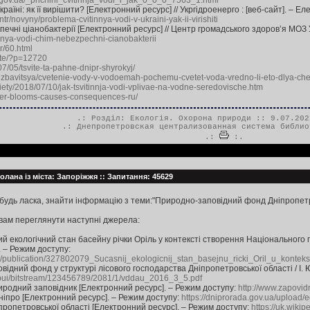
g.gov.ua/_prichini_cvitinnja_vodi_i_jak_0_0_0_7563_1.html
раїні: як її вирішити? [Електронний ресурс] // Укргідроенерго : [веб-сайт]. – Ел
tr/novyny/problema-cvitinnya-vodi-v-ukraini-yak-ii-virishiti
ечні ціанобактерії [Електронний ресурс] // Центр громадського здоров’я МОЗ Ук
innya-vodi-chim-nebezpechni-cianobakterii
er/60.html
site/?p=12720
07/05/tsvite-ta-pahne-dnipr-shyrokyj/
-izbavitsya/cvetenie-vody-v-vodoemah-pochemu-cvetet-voda-vredno-li-eto-dlya-che
iety/2018/07/10/jak-tsvitinnja-vodi-vplivae-na-vodne-seredovische.htm
water-blooms-causes-consequences-ru/
.: Розділ:
Екологія. Охорона природи
:: 9.07.202
.:
Днепропетровская централизованная система библио
.:
:.
олана із міста: Запоріжжя :: Запитання: 45629
будь ласка, знайти інформацію з теми:"Природно-заповідний фонд Дніпропетров
вам переглянути наступні джерела:
й екологічний стан басейну річки Оріль у контексті створення Національного п
. – Режим доступу:
t/publication/327802079_Sucasnij_ekologicnij_stan_basejnu_ricki_Oril_u_konteks
iдний фонд у структурі лісового господарства Дніпропетровської області / І. Ю
jspui/bitstream/123456789/2081/1/vddau_2016_3_5.pdf
иродний заповідник [Електронний ресурс]. – Режим доступу:
http://www.zapovid
ніпро [Електронний ресурс]. – Режим доступу:
https://dniprorada.gov.ua/upload/
ропетровської області [Електронний ресурс]. – Режим доступу:
https://uk.wikip