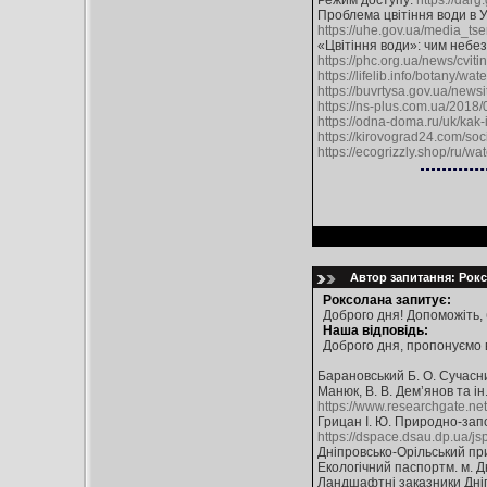
Режим доступу:
https://dar
Проблема цвітіння води в Ук
https://uhe.gov.ua/media_tsen
«Цвітіння води»: чим небезп
https://phc.org.ua/news/cvit
https://lifelib.info/botany/wat
https://buvrtysa.gov.ua/new
https://ns-plus.com.ua/2018/
https://odna-doma.ru/uk/kak
https://kirovograd24.com/soc
https://ecogrizzly.shop/ru/
Автор запитання: Рокс
Роксолана запитує:
Доброго дня! Допоможіть, 
Наша відповідь:
Доброго дня, пропонуємо 
Барановський Б. О. Сучасни
Манюк, В. В. Дем’янов та ін
https://www.researchgate.ne
Грицан І. Ю. Природно-запов
https://dspace.dsau.dp.ua/
Дніпровсько-Орільський пр
Екологічний паспортм. м. Д
Ландшафтні заказники Дніп