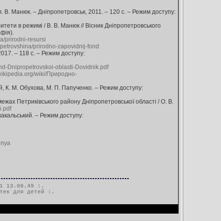
. В. Манюк. – Дніпропетровськ, 2011. – 120 с. – Режим доступу:
ти в режимі / В. В. Манюк // Вісник Дніпропетровського
фія).
a/prirodni-resursi
opetrovshina/prirodno-zapovidnij-fond
017. – 118 с. – Режим доступу:
d-Dnipropetrovskoi-oblasti-Dovidnik.pdf
.wikipedia.org/wiki/Природно-
К. М. Обухова, М. П. Папученко. – Режим доступу:
жах Петриківського району Дніпропетровської області / О. В.
.pdf
какальський. – Режим доступу:
nnya
1 13.08.49 :.
тек для детей
:.