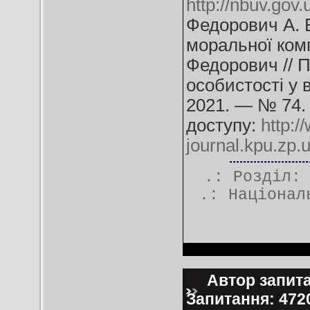
http://nbuv.go
Федорович А. Е
моральної комп
Федорович // П
особистості у 
2021. — № 74.
доступу:
http:
journal.kpu.zp.
.: Розділ
.:
Націонал
Автор запитан
Запитання: 47