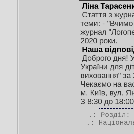
Ліна Тарасен
Стаття з журн
теми: - "Вчимо
журнал "Логопе
2020 роки.
Наша відпові
Доброго дня! 
України для ді
виховання" за 2
Чекаємо на вас
м. Київ, вул. 
З 8:30 до 18:00
.: Розділ
.:
Націонал