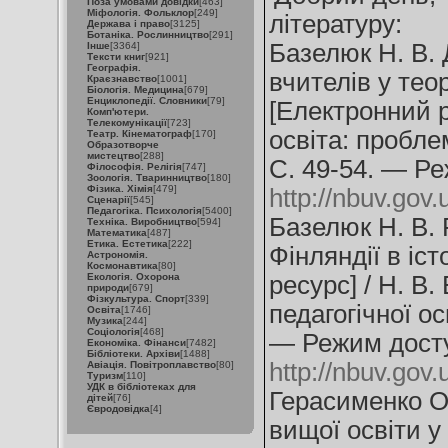
Поза умовами довідки
[463]
Міфологія. Фольклор
[249]
літературу:
Держава і право
[3125]
Ботаніка. Рослинництво
[291]
Базелюк Н. В. 
Інше
[3364]
Тексти книг
[921]
Географія.
вчителів у теор
Краєзнавство
[1001]
Біологія. Медицина
[679]
Енциклопедії. Словники
[79]
[Електронний р
Комп'ютери.
Телекомунікації
[723]
освіта: пробле
Театр. Кінематограф
[170]
Образотворче
мистецтво
[288]
С. 49-54. — Ре
Філософія. Релігія
[747]
Зоологія. Тваринництво
[180]
Фізика. Хімія
[479]
http://nbuv.go
Сценарії
[545]
Педагогіка. Психологія
[5400]
Базелюк Н. В. 
Техніка. Виробництво
[594]
Математика
[487]
Етика. Естетика
[222]
Фінляндії в іс
Астрономія.
Космонавтика
[80]
Екологія. Охорона
ресурс] / Н. В
природи
[679]
Фізкультура. Спорт
[339]
педагогічної о
Освіта
[1746]
Музика
[244]
Соціологія
[468]
— Режим дост
Економіка. Фінанси
[7482]
Бібліотеки. Архіви
[1488]
http://nbuv.go
Авіація. Повітроплавство
[80]
Туризм
[110]
УДК в бібліотеках для
Герасименко О
дітей
[76]
Євродовідка
[4]
вищої освіти у