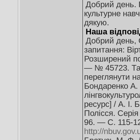
Добрий день. 
культурне навч
дякую.
Наша відпові
Добрий день, 
запитання: Вір
Розширений п
— № 45723. Та
переглянути на
Бондаренко А. 
лінгвокультуро
ресурс] / А. І.
Полісся. Серія
96. — С. 115-1
http://nbuv.gov