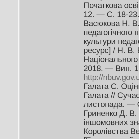
Початкова осві
12. — С. 18-23
Васюкова Н. В.
педагогічного 
культури педаг
ресурс] / Н. В.
Національного
2018. — Вип. 1
http://nbuv.go
Галата С. Оцін
Галата // Суча
листопада. — С
Гриненко Д. В
іншомовних зн
Королівства Вел