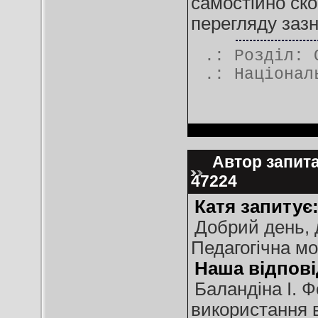
самостійно ск
перегляду зазн
.: Розділ:
.:
Націонал
Автор запитан
47224
Катя запитує
Добрий день, 
Педагогічна мо
Наша відпові
Баландіна І. 
використання в