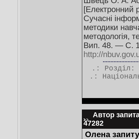
Швець О. А. Ас
[Електронний р
Сучасні інформ
методики навча
методологія, т
Вип. 48. — С. 
http://nbuv.go
.: Розділ
.:
Націонал
Автор запита
47282
Олена запиту