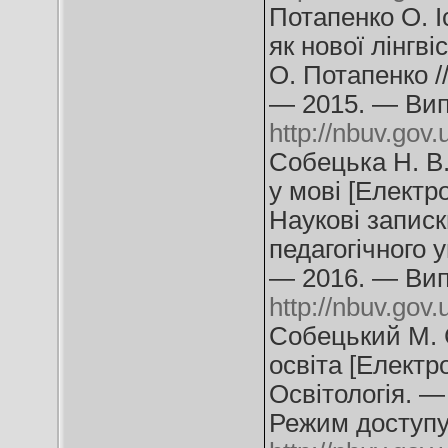
Потапенко О. І
як нової лінгві
О. Потапенко /
— 2015. — Вип
http://nbuv.go
Собецька Н. В.
у мові [Електро
Наукові запис
педагогічного у
— 2016. — Вип
http://nbuv.go
Собецький М. 
освіта [Електр
Освітологія. —
Режим доступу