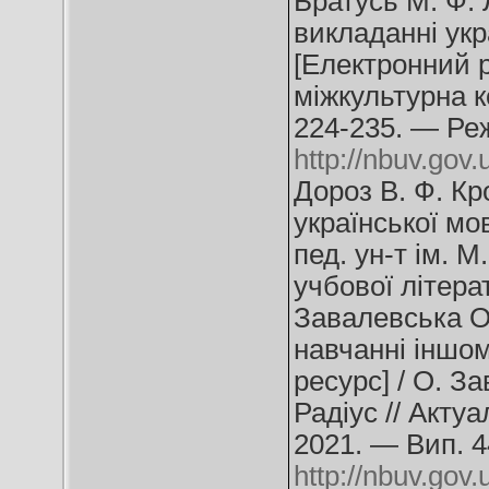
Братусь М. Ф. 
викладанні укр
[Електронний ре
міжкультурна к
224-235. — Ре
http://nbuv.g
Дороз В. Ф. Кр
української мов
пед. ун-т ім. 
учбової літерат
Завалевська О.
навчанні іншом
ресурс] / О. З
Радіус // Акту
2021. — Вип. 4
http://nbuv.go