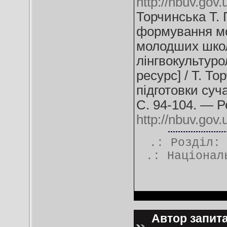
http://nbuv.go
Торчинська Т. 
формування мо
молодших школ
лінгвокультуро
ресурс] / Т. Т
підготовки суч
С. 94-104. — 
http://nbuv.go
.: Розділ
.:
Націонал
Автор запитан