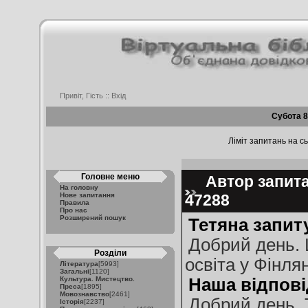
Привіт, Гість ::
Вхід
Субота 8
Ліміт запитань на сь
Головне меню
Автор запитан
На головну
Нове запитання
47288
Правила
Про нас
Розширений пошук
Тетяна запит
Добрий день. 
Розділи
освіта у Фінля
Література
[5993]
Загальні
[1120]
Культура. Мистецтво.
Наша відпові
Преса
[1895]
Мовознавство
[2461]
Добрий день, 
Історія
[2237]