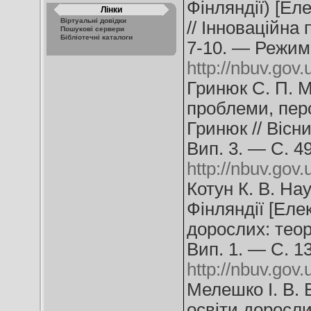
Фінляндії) [Ел
Лінки
Віртуальні довідки
// Інноваційна 
Пошукові сервери
Бібліотечні каталоги
7-10. — Режим
http://nbuv.go
Гринюк С. П. М
проблеми, перс
Гринюк // Вісн
Вип. 3. — С. 4
http://nbuv.go
Котун К. В. Нау
Фінляндії [Елек
дорослих: теор
Вип. 1. — С. 1
http://nbuv.go
Мелешко І. В.
освіти доросли