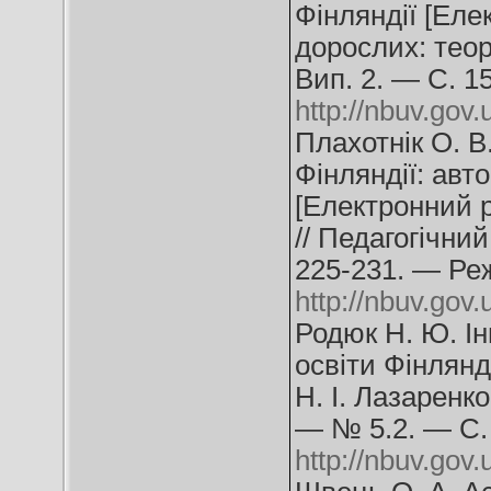
Фінляндії [Елек
дорослих: теор
Вип. 2. — С. 1
http://nbuv.go
Плахотнік О. В
Фінляндії: авто
[Електронний р
// Педагогічни
225-231. — Ре
http://nbuv.go
Родюк Н. Ю. Ін
освіти Фінлянд
Н. І. Лазаренк
— № 5.2. — С.
http://nbuv.go