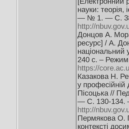
[Електронний ре
науки: теорія, 
— № 1. — С. 3
http://nbuv.go
Донцов А. Мор
ресурс] / А. До
національний у
240 с. – Режим
https://core.ac
Казакова Н. Ре
у професійній д
Пісоцька // Пе
— С. 130-134.
http://nbuv.go
Пермякова О. 
контексті дос