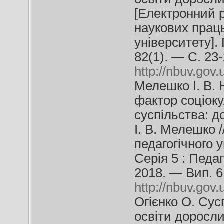
[Електронний ре
наукових прац
університету].
82(1). — С. 23
http://nbuv.go
Мелешко І. В.
фактор соціоку
суспільства: д
І. В. Мелешко 
педагогічного 
Серія 5 : Педаг
2018. — Вип. 6
http://nbuv.go
Огієнко О. Сус
освіти дорослих