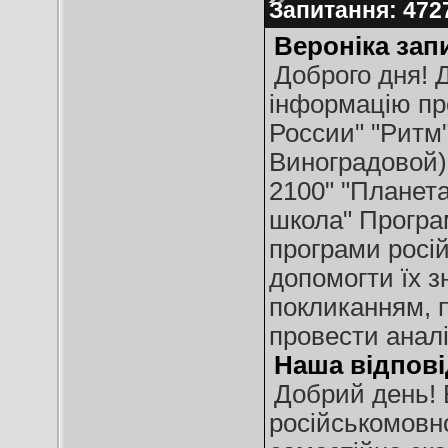
Запитання: 47
Вероніка зап
Доброго дня! 
інформацію про
России" "Ритм
Виноградовой)
2100" "Планет
школа" Програм
програми росій
допомогти їх з
покликанням, п
провести аналі
Наша відпові
Добрий день! 
російськомовно