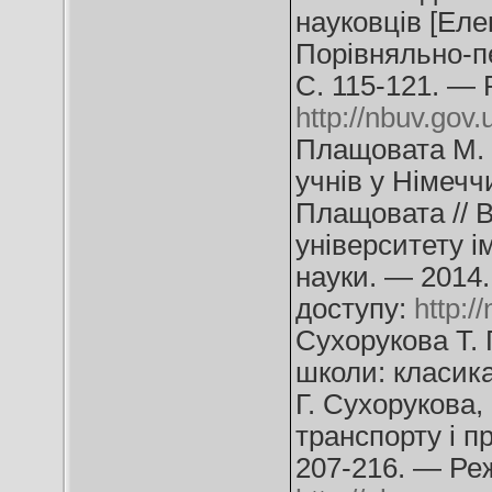
науковців [Еле
Порівняльно-пе
С. 115-121. — 
http://nbuv.go
Плащовата М. 
учнів у Німечч
Плащовата // В
університету і
науки. — 2014
доступу:
http:
Сухорукова Т. 
школи: класика 
Г. Сухорукова,
транспорту і п
207-216. — Ре