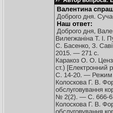
Автор вопроса: В
Валентина спраш
Доброго дня. Суча
Наш ответ:
Доброго дня, Вале
Вилегжаніна Т. І. П
С. Басенко, З. Саві
2015. — 271 с.
Каракоз О. О. Ценз
ст.) [Електронний 
С. 14-20. — Режим
Колоскова Г. В. Ф
обслуговування кор
№ 2(2). — С. 666-
Колоскова Г. В. Ф
обслуговування кор