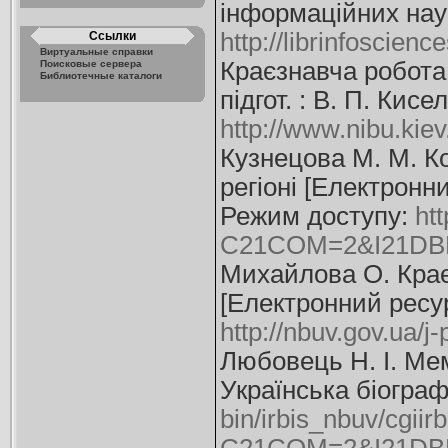
інформаційних наук.
http://librinfoscien
Ссылки
Виртуальные справки
Краєзнавча робота 
Поисковые сервера
Библиотечные каталоги
підгот. : В. П. Кис
http://www.nibu.kiev
Кузнецова М. М. Ко
регіоні [Електронни
Режим доступу:
ht
C21COM=2&I21DB
Михайлова О. Краєз
[Електронний ресурс
http://nbuv.gov.ua/j
Любовець Н. І. Мем
Українська біографі
bin/irbis_nbuv/cgiir