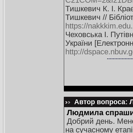
C21COM=2&I21DBN
Тишкевич К. І. Кра
Тишкевич // Бібліо
https://nakkkim.ed
Чеховська І. Путів
України [Електронн
http://dspace.nbuv
Автор вопроса: 
Людмила спраши
Добрий день. Мене
на сучасному етапі