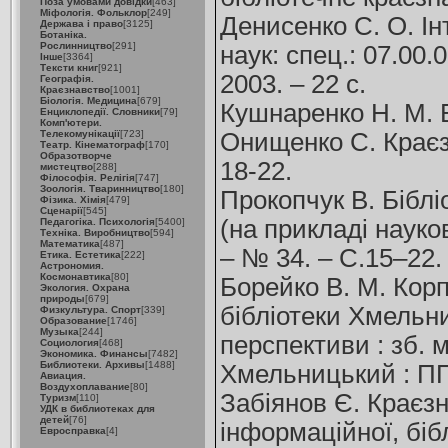
Поза умовами довідки
[463]
Міфологія. Фольклор
[249]
Денисенко С. О. Інт
Держава і право
[3125]
Ботаніка.
Рослинництво
[291]
наук: спец.: 07.00
Інше
[3364]
Тексти книг
[921]
2003. – 22 с.
Географія.
Краєзнавство
[1001]
Біологія. Медицина
[679]
Кушнаренко Н. М. Б
Енциклопедії. Словники
[79]
Комп'ютери.
Телекомунікації
[723]
Онищенко С. Краєзн
Театр. Кінематограф
[170]
Образотворче
18-22.
мистецтво
[288]
Філософія. Релігія
[747]
Зоологія. Тваринництво
[180]
Прокопчук В. Біблі
Фізика. Хімія
[479]
Сценарії
[545]
(на прикладі науков
Педагогіка. Психологія
[5400]
Техніка. Виробництво
[594]
Математика
[487]
– № 34. – С.15–22.
Етика. Естетика
[222]
Астрономия.
Космонавтика
[80]
Борейко В. М. Корп
Экология. Охрана
природы
[679]
бібліотеки Хмельн
Физкультура. Спорт
[339]
Образование
[1746]
Музыка
[244]
перспективи : зб. 
Социология
[468]
Экономика. Финансы
[7482]
Библиотеки. Архивы
[1488]
Хмельницький : ПП 
Авиация.
Воздухоплавание
[80]
Забіянов Є. Краєзн
Туризм
[110]
УДК в библиотеках для
детей
[76]
інформаційної, бібл
Евросправка
[4]