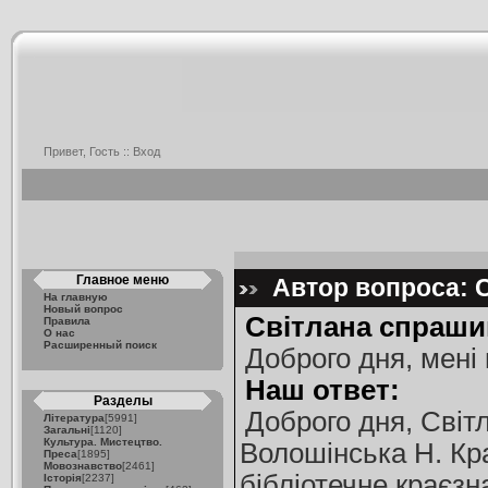
Привет, Гость ::
Вход
Главное меню
Автор вопроса: С
На главную
Новый вопрос
Світлана спраши
Правила
О нас
Расширенный поиск
Доброго дня, мені 
Наш ответ:
Разделы
Доброго дня, Світ
Література
[5991]
Загальні
[1120]
Культура. Мистецтво.
Волошінська Н. Кра
Преса
[1895]
Мовознавство
[2461]
бібліотечне краєзна
Історія
[2237]