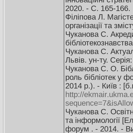
2020. - С. 165-166.
Філіпова Л. Магіст
організації та зміст
Чуканова С. Акреди
бібліотекознавства 
Чуканова С. Актуал
Львів. ун-ту. Серія
Чуканова С. О. Біб
роль бібліотек у ф
2014 р.). - Київ : [
http://ekmair.ukma
sequence=7&isAllo
Чуканова С. Освітн
та інформології [Ел
форум . - 2014. - В