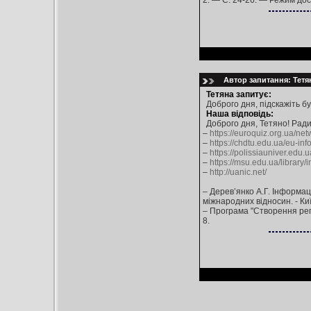
2. — С. 24-26. — Режим до
Автор запитання: Тетя
Тетяна запитує:
Доброго дня, підскажіть б
Наша відповідь:
Доброго дня, Тетяно! Ра
–
https://euroquiz.org.ua/ne
–
https://chdtu.edu.ua/eu-i
–
https://polissiauniver.ed
–
https://msu.edu.ua/library/
–
http://uanic.net/
– Дерев’янко А.Г. Інформаці
міжнародних відносин. - Київ :
– Програма "Створення регі
8.