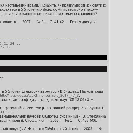
ння настільними іграми. Підкажіть, як правильно здійснювати їх
 знаходяться в бібліотечних фондах. Чи правомірно в такому
уде для урегулювання цього питання методичного рішення?
чна планета. — 2007. — № 3. — С. 41-42. — Режим доступу:
2.21.24 :.
тей
:.
С"
 бібліотек [Електронний ресурс] / В. Жукова // Наукові праці
http://nbuv.gov.ua/UJRN/npnbuimviv_2017_47_3
.
х : автореф. дис. ... канд. техн. наук : 05.13.06 / З. А.
інформаційної системи [Електронний ресурс] / К. Лобузіна, І.
2011_5_3
.
національній науковій бібліотеці України імені В. Стефаника
 України імені В. Стефаника. — 2009. — № 1. — С. 495-506. —
ий ресурс] / Л. Фісенко // Бібліотечний вісник. — 2008. — №