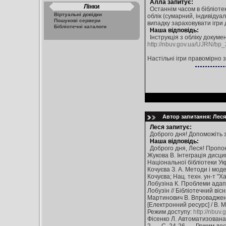
Алла запитує:
Лінки
Останнім часом в бібліотек
Віртуальні довідки
облік (сумарний, індивідуал
Пошукові сервери
випадку зараховувати ігри 
Бібліотечні каталоги
Наша відповідь:
Інструкція з обліку докум
http://nbuv.gov.ua/UJRN/b
Настільні ігри правомірно 
Автор запитання: Леся
Леся запитує:
Доброго дня! Допоможіть з
Наша відповідь:
Доброго дня, Леся! Пропо
Жукова В. Інтеграція дисци
Національної бібліотеки Ук
Кочуєва З. А. Методи і модел
Кочуєва; Нац. техн. ун-т "Ха
Лобузіна К. Проблеми адапт
Лобузін // Бібліотечний ві
Мартинович В. Впровадженн
[Електронний ресурс] / В. 
Режим доступу:
http://nbuv
Фісенко Л. Автоматизована 