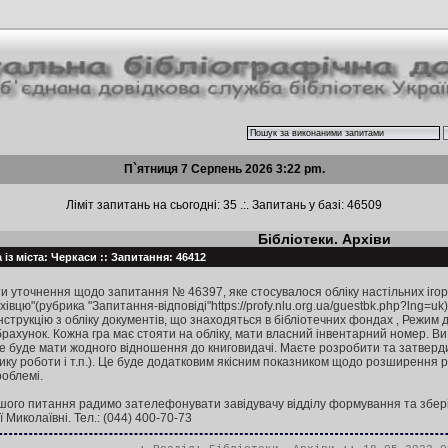
П`ятниця 7 Серпень 2026 3:22 pm.
Ліміт запитань на сьогодні: 35 .:. Запитань у базі: 46509
Бібліотеки. Архіви
із міста: Черкаси :: Запитання: 46412
уточнення щодо запитання № 46397, яке стосувалося обліку настільних ігор в
вцю"(рубрика "Запитання-відповіді"https://profy.nlu.org.ua/guestbk.php?lng=uk). 
нструкцію з обліку документів, що знаходяться в бібліотечних фондах , Режим до
рахунок. Кожна гра має стояти на обліку, мати власний інвентарний номер. Ви
 буде мати жодного відношення до книговидачі. Маєте розробити та затвердит
ку роботи і т.п.). Це буде додатковим якісним показником щодо розширення ре
роблемі.
шого питання радимо зателефонувати завідувачу відділу формування та зберіг
 Миколаївні. Тел.: (044) 400-70-73