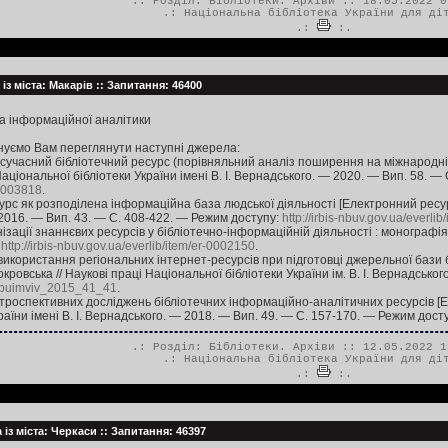
.: Розділ:
Бібліотеки. Архіви
:: 18.05.2022 0
.:
Національна бібліотека України для ді
.:
:.
із міста: Макарів :: Запитання: 46400
за інформаційної аналітики
нуємо Вам переглянути наступні джерела:
 сучасний бібліотечний ресурс (порівняльний аналіз поширення на міжнародній
Національної бібліотеки України імені В. І. Вернадського. — 2020. — Вип. 58. 
-0003818
.
урс як розподілена інформаційна база людської діяльності [Електронний ресурс]
— 2016. — Вип. 43. — C. 408-422. — Режим доступу:
http://irbis-nbuv.gov.ua/everl
нізації знаннєвих ресурсів у бібліотечно-інформаційній діяльності : монографія /
:
http://irbis-nbuv.gov.ua/everlib/item/er-0002150
.
використання регіональних інтернет-ресурсів при підготовці джерельної бази
окровська // Наукові праці Національної бібліотеки України ім. В. І. Вернадськ
pnbuimviv_2015_41_41
.
роспективних досліджень бібліотечних інформаційно-аналітичних ресурсів [Еле
раїни імені В. І. Вернадського. — 2018. — Вип. 49. — С. 157-170. — Режим дост
.: Розділ:
Бібліотеки. Архіви
:: 12.05.2022 1
.:
Національна бібліотека України для ді
.:
:.
із міста: Черкаси :: Запитання: 46397