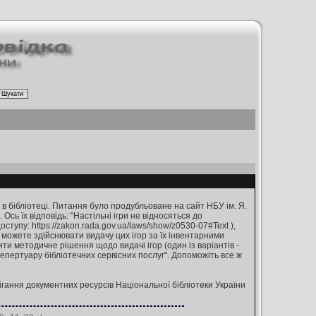
 бібліотеці. Питання було продубльоване на сайт НБУ ім. Я.
Ось їх відповідь: "Настільні ігри не відносяться до
ступу: https://zakon.rada.gov.ua/laws/show/z0530-07#Text ),
 можете здійснювати видачу цих ігор за їх інвентарними
и методичне рішення щодо видачі ігор (один із варіантів -
пертуару бібліотечних сервісних послуг". Допоможіть все ж
ання документних ресурсів Національної бібліотеки України