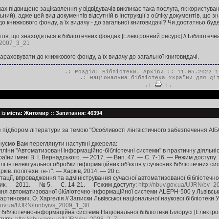
ах підвищене зацікавлення у відвідувачів викликає така послуга, як користува
ьний), адже цей вид документів відсутній в Інструкції з обліку документів, що
до книжкового фонду, а їх видачу - до загальної книговидачі? Чи достатньо б
ентів, що знаходяться в бібліотечних фондах [Електронний ресурс] // Бібліоте
p_2007_3_21
зараховувати до книжкового фонду, а їх видачу до загальної книговидачі.
.: Розділ:
Бібліотеки. Архіви
:: 11.05.2022 1
.:
Національна бібліотека України для ді
.:
:.
 із міста: Житомир :: Запитання: 46394
 підбором літератури за темою "Особливості лінгвістичного забезпечення АІБ
нуємо Вам переглянути наступні джерела:
пліни "Автоматизовані інформаційно-бібліотечні системи" в практичну діяльність
раїни імені В. І. Вернадського. — 2017. — Вип. 47. — С. 7-16. — Режим доступу:
і інтелектуальної обробки інформаційних об'єктів у сучасних бібліотечних система
рків. політехн. ін-т". — Харків, 2014. — 20 c.
ації, впровадження та адміністрування сучасної автоматизованої бібліотечної 
сник. — 2011. — № 5. — С. 14-21. — Режим доступу:
http://nbuv.gov.ua/UJRN/bv_
я автоматизованої бібліотечно-інформаційної системи ALEPH-500 у Львівській 
Мартинович, О. Харгелія // Записки Львівської національної наукової бібліотеки
.gov.ua/UJRN/lnnbyivs_2009_1_30
.
бібліотечно-інформаційна система Національної бібліотеки Білорусі [Електронн