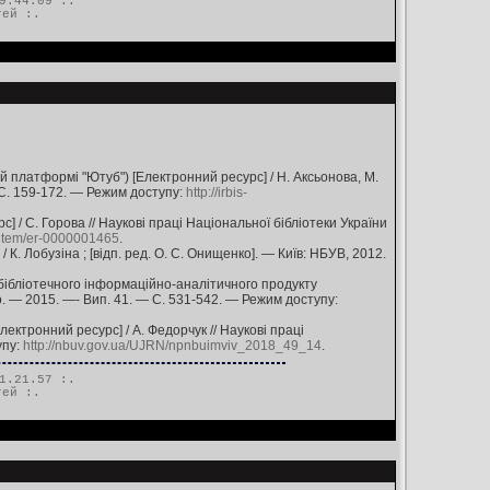
9.44.09 :.
тей
:.
 платформі "Ютуб") [Електронний ресурс] / Н. Аксьонова, М.
— C. 159-172. — Режим доступу:
http://irbis-
 / С. Горова // Наукові праці Національної бібліотеки України
ib/item/er-0000001465
.
 К. Лобузіна ; [відп. ред. О. С. Онищенко]. — Київ: НБУВ, 2012.
 бібліотечного інформаційно-аналітичного продукту
ого. — 2015. —- Вип. 41. — С. 531-542. — Режим доступу:
ктронний ресурс] / А. Федорчук // Наукові праці
упу:
http://nbuv.gov.ua/UJRN/npnbuimviv_2018_49_14
.
1.21.57 :.
тей
:.