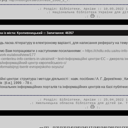
ступу:
http://nbuv.gov.ua/UJRN/bv_2008_2_7
.
.: Розділ:
Бібліотеки. Архіви
:: 10.05.2022 1
.:
Національна бібліотека України для ді
.:
:.
на із міста: Кропивницький :: Запитання: 46357
удь ласка літературу в електроному варіанті, для написання реферату на тему
димо Вам попрацювати з наступними посиланнями: –
https://chdtu.edu.ua/eu-info
twork-eu/about/view/177
nfo-center/eu-info-centers-in-ukraine#:~:text=Інформаційні центри ЄС – джерела 
u.ua/інформаційний-центр-європейського-с/
informatsijnyj-tsentr-evropejskoho-soyuzu/
йні центри: структура і методи діяльності : навч. посібник / А. Г. Дерев'янко ; 
 [б.в.], 1999. - 78 с.
ональних інформаційних порталів та інформаційних центрів на базі публічних біб
.: Розділ:
Бібліотеки. Архіви
:: 25.04.2022 1
.:
Хмельницька обласна бібліотека для дітей ім. Т
.:
:.