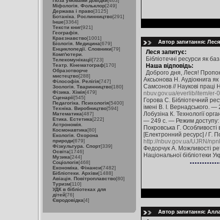
Поза умовами довідки
[463]
Міфологія. Фольклор
[249]
Держава і право
[3125]
Ботаніка. Рослинництво
[291]
Інше
[3364]
Тексти книг
[921]
Географія.
Краєзнавство
[1001]
Автор запитання: Леся 
Біологія. Медицина
[679]
Енциклопедії. Словники
[79]
Леся запитує:
Комп'ютери.
Бібліотечні ресурси як ба
Телекомунікації
[723]
Театр. Кінематограф
[170]
Наша відповідь:
Образотворче
Доброго дня, Леся! Пропо
мистецтво
[288]
Аксьонова Н. Аудіокнига як
Філософія. Релігія
[747]
Самсонов // Наукові праці 
Зоологія. Тваринництво
[180]
Фізика. Хімія
[479]
nbuv.gov.ua/everlib/item/er
Сценарії
[545]
Горова С. Бібліотечний рес
Педагогіка. Психологія
[5400]
імені В. І. Вернадського. 
Техніка. Виробництво
[594]
Лобузіна К. Технології орга
Математика
[487]
Етика. Естетика
[222]
— 249 c. — Режим доступу
Астрономія.
Покровська Г. Особливості 
Космонавтика
[80]
[Електронний ресурс] / Г. П
Екологія. Охорона
природи
[679]
http://nbuv.gov.ua/UJRN/n
Фізкультура. Спорт
[339]
Федорчук А. Можливості рет
Освіта
[1746]
Національної бібліотеки Ук
Музика
[244]
Соціологія
[468]
Економіка. Фінанси
[7482]
Бібліотеки. Архіви
[1488]
Авіація. Повітроплавство
[80]
Туризм
[110]
УДК в бібліотеках для
дітей
[76]
Євродовідка
[4]
Автор запитання: Алла 