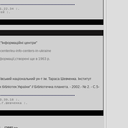
1.22.34 :.
тей
:.
:"Інформаційні центри"
-center/eu-info-centers-in-ukraine
інформації,створені ще в 1963 р
.
Київський національний ун-т ім. Тараса Шевченка. Інститут
ліотек України" // Бібліотечна планета. - 2002.- № 2. - С.5-
3.39.18 :.
.Г.Шевченка
:.