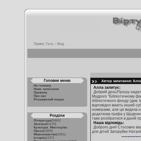
Привіт, Гість ::
Вхід
Головне меню
Автор запитання: Алла 
На головну
Алла запитує:
Нове запитання
Добрий день!Прошу надати 
Правила
Про нас
Мудрого "Бібліотечному фахі
Розширений пошук
бібліотечного фонду (див. І
відповідно мають інший суб
номерами, але ця видача не
додаткова графа у Щоденни
Розділи
таки розібратися в даній п
Література
[5992]
Наша відповідь:
Загальні
[1120]
Доброго дня! Стосовно ва
Культура. Мистецтво.
Преса
[1895]
для дітей Загоруйко Наталії
Мовознавство
[2461]
Історія
[2237]