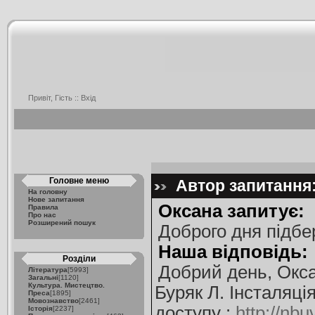
Привіт, Гість ::
Вхід
Головне меню
Автор запитання:
На головну
Нове запитання
Оксана запитує:
Правила
Про нас
Розширений пошук
Доброго дня підбе
Наша відповідь:
Розділи
Добрий день, Окса
Література
[5993]
Загальні
[1120]
Культура. Мистецтво.
Буряк Л. Інсталяці
Преса
[1895]
Мовознавство
[2461]
доступу :
http://nb
Історія
[2237]