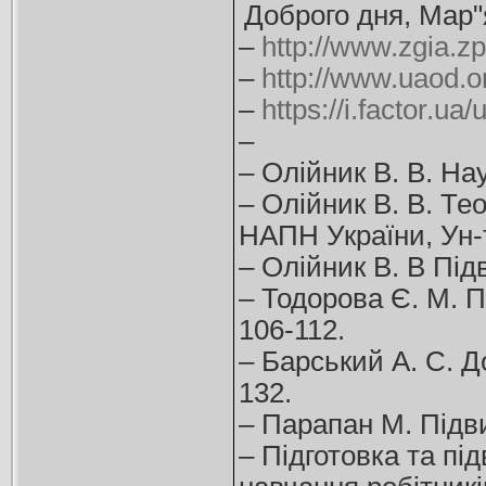
Доброго дня, Мар"
–
http://www.zgia.z
–
http://www.uaod.
–
https://i.factor.u
–
– Олійник В. В. Нау
– Олійник В. В. Те
НАПН України, Ун-т 
– Олійник В. В Підв
– Тодорова Є. М. Пі
106-112.
– Барський А. С. Д
132.
– Парапан М. Підви
– Підготовка та під