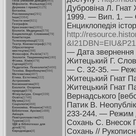
Поза умовами довідки
[463]
Міфологія. Фольклор
[249]
Дубровіна Л. Гнат 
Держава і право
[3125]
Ботаніка.
Рослинництво
[291]
1999. — Вип. 1. — 
Інше
[3364]
Тексти книг
[921]
Енциклопедія істор
Географія.
Краєзнавство
[1001]
Біологія. Медицина
[679]
http://resource.histo
Енциклопедії. Словники
[79]
Комп'ютери.
Телекомунікації
[723]
&I21DBN=EIU&P2
Театр. Кінематограф
[170]
Образотворче
— Дата звернення :
мистецтво
[288]
Філософія. Релігія
[747]
Зоологія. Тваринництво
[180]
Житецький Г. Слово
Фізика. Хімія
[479]
Сценарії
[545]
— С. 32-35. — Реж
Педагогіка. Психологія
[5400]
Техніка. Виробництво
[594]
Математика
[487]
Житецький Гнат Па
Етика. Естетика
[222]
Астрономія.
Космонавтика
[80]
Житецький Гнат Пав
Екологія. Охорона
природи
[679]
Вернадського [веб
Фізкультура. Спорт
[339]
Освіта
[1746]
Музика
[244]
Патик В. Неопублік
Соціологія
[468]
Економіка. Фінанси
[7482]
Бібліотеки. Архіви
[1488]
233-244. — Режим 
Авіація.
Повітроплавство
[80]
Сохань С. Внесок Г
Туризм
[110]
УДК в бібліотеках для
дітей
[76]
Сохань // Рукопис
Євродовідка
[4]