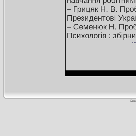
навчання робітників
– Грицяк Н. В. Проб
Президентові Україн
– Семенюк Н. Пробл
Психологія : збірни
Gene