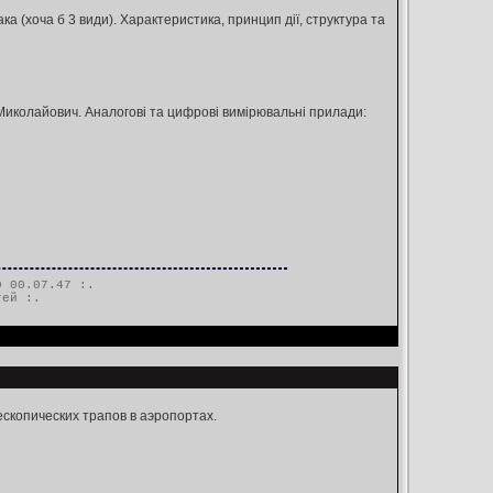
ка (хоча б 3 види). Характеристика, принцип дії, структура та
иколайович. Аналогові та цифрові вимірювальні прилади:
 00.07.47 :.
тей
:.
скопических трапов в аэропортах.