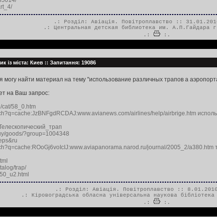
85014/
art_4/
.: Розділ:
Авіація. Повітроплавство
:: 31.01.201
.:
Центральная детская библиотека им. А.П.Гайдара г
.:
:.
к із міста: Киев :: Запитання: 19086
 я могу найти материал на тему "использование различных трапов а аэропорт
ет на Ваш запрос:
ru/cat/58_0.htm
arch?q=cache:JzBNFgdRCDAJ:www.avianews.com/airlines/help/airbrige.htm испо
ki/Телескопический_трап
o/buy/goods/?group=1004348
teps&ru
arch?q=cache:ROoGj6voIcIJ:www.aviapanorama.narod.ru/journal/2005_2/a380.ht
tml
alog/trap/
250_u2.html
.: Розділ:
Авіація. Повітроплавство
:: 8.01.2010
.:
Кіровоградська обласна універсальна наукова бібліотека
.:
:.