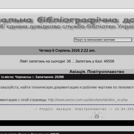
Четвер 6 Серпень 2026 2:22 am.
Ліміт запитань на сьогодні: 36 .:. Запитань у базі: 46508
Авіація. Повітроплавство
із міста: Черкассы :: Запитання: 20288
пожалуйста, найти техническую документацию и рабочие чертежи по легкомот
ументацию с этой страницы:
http://www.aeros.com.ua/structure/skr/doc_ru.php
.: Розділ:
Авіація. Повітроплавство
:: 22.04.201
.:
:.
.:
:.