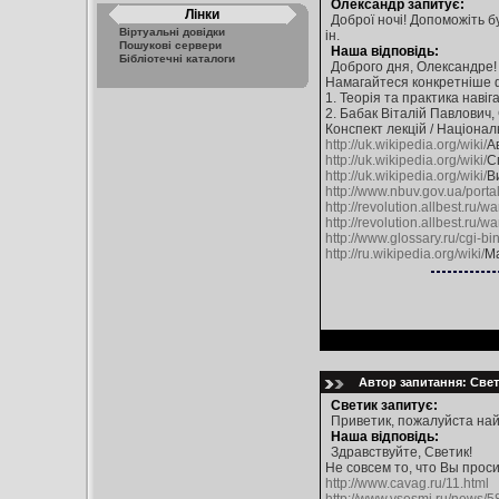
Олександр запитує:
Лінки
Доброї ночі! Допоможіть бу
Віртуальні довідки
ін.
Пошукові сервери
Наша відповідь:
Бібліотечні каталоги
Доброго дня, Олександре!
Намагайтеся конкретніше 
1. Теорія та практика навіг
2. Бабак Віталій Павлович
Конспект лекцій / Національ
http://uk.wikipedia.org/wiki/
А
http://uk.wikipedia.org/wiki/
С
http://uk.wikipedia.org/wiki/
В
http://www.nbuv.gov.ua/port
http://revolution.allbest.ru/
http://revolution.allbest.ru/
http://www.glossary.ru/cgi-b
http://ru.wikipedia.org/wiki/
М
Автор запитання: Свети
Светик запитує:
Приветик, пожалуйста най
Наша відповідь:
Здравствуйте, Светик!
Не совсем то, что Вы просили
http://www.cavag.ru/11.html