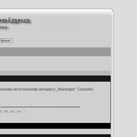
орному летательному аппарату „Skyranger”. Спасибо.
0 00.05.54 :.