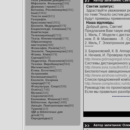
Поза умовами довідки
[463]
Автор запитання: Свети
Міфологія. Фольклор
[249]
Светик запитує:
Держава і право
[3125]
Ботаніка. Рослинництво
[291]
Здраствуйте уважаемая ре
Інше
[3364]
по теме:"Аналіз систем дис
Тексти книг
[921]
будут примеры применения 
Географія.
Наша відповідь:
Краєзнавство
[1001]
Біологія. Медицина
[679]
Добрый день, Светик!
Енциклопедії. Словники
[79]
Предлагаем Вам такую ин
Комп'ютери.
1. Миль, Г. Модели с дист
Телекомунікації
[723]
Театр. Кінематограф
[170]
нем. Л. Ф. Маковкин. - Л. : 
Образотворче
2. Миль, Г. Электронное дис
мистецтво
[288]
******
Філософія. Релігія
[747]
3. Барановский, К. В. Аппа
Зоологія. Тваринництво
[180]
Фізика. Хімія
[479]
4. Нечаев, И. Проверка пуль
Сценарії
[545]
http://www.gidroagregat.nnov
Педагогіка. Психологія
[5400]
Системы дистанционного 
Техніка. Виробництво
[594]
http://www.avia.ru/author/03.
Математика
[487]
Етика. Естетика
[222]
Беспилотные авиационны
Астрономія.
http://www.airshow.ru/mvd
Космонавтика
[80]
Список предложений комп
Екологія. Охорона
природи
[679]
http://www.complexdoc.ru/nt
Фізкультура. Спорт
[339]
Руководство по проектиро
Освіта
[1746]
Если мы правильно разобра
Музика
[244]
Соціологія
[468]
Економіка. Фінанси
[7482]
Бібліотеки. Архіви
[1488]
Авіація. Повітроплавство
[80]
Туризм
[110]
УДК в бібліотеках для
дітей
[76]
Євродовідка
[4]
Автор запитання: Олекс