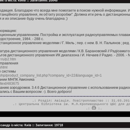
к із міста: Киев :: Запитання: 20045
дакция. Благодарю что всегда мне помогаете в поиске нужной информации. 
танційного управління, як об’єкту розробки". Должна ити речь о дистанционн
и их описание буду очень благодарна ;)
формацию:
анционным управлением. Постройка и эксплуатация радиоуправляемых плавающих
Судостроение, 1984. - 288 с.
танционное управление моделями / Г. Миль ; пер. с нем. В. Н. Пальянов ; ред. А
ратура дистанционного управления моделями / К.В. Барановский // Радіоаматор. 
тов дистанционного управления ИК диапазона / И. Нечаев // Радио. - 2006. - N 1
.ru/p2.htm
управления
shtml
е системы
v_php/product_company_list.php?company_id=22&language_id=1
ании МНПК Авионика
dtext/483675
ванию аэродромов. 3.4.6 Дистанционное управление с использованием радио
лись с Вашим вопросом :-). Всего доброго!
.: Розділ:
Авіація. Повітроплавство
:: 31.03.201
.:
Центральна бібліотека ім. М.Л.Кропивницького ЦБС для д
.:
:.
андр із міста: Київ :: Запитання: 19718