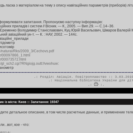
дь ласка з матеріалом на тему з опису навігаційних параметрів (приборів) літа
формулювати запитання. Пропонуємо наступну інформацію:
аційних приладів і систем // Вісник. — К., 2005. — Вип.29. — С.14–36.
, Єременко Володимир Станіславович, Куц Юрій Васильович, Шмаров Валерій М
ний авіаційний ун-т. — К. : НАУ, 2002. — 144с.
віаційні_прилади
підометр
исотомір
al/natural/Rks/2009_3/Cechovs.pdf
war/00097866_1.html
war/00073572.html
in/gl_sch2.cgi?RNgiojg.outt:l!vwohuw
:
анометр
.: Розділ:
Авіація. Повітроплавство
:: 3.03.2010
.:
Національна бібліотека України для ді
.:
:.
к із міста: Киев :: Запитання: 19347
дите детальное описание, в том числе расчетные данные, и применение теле
...вот, кое - что: