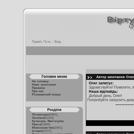
Привіт, Гість ::
Вхід
Головне меню
Автор запитання: Олег 
На головну
Олег запитує:
Нове запитання
Здравствуйте! Помогите, 
Правила
Про нас
Наша відповідь:
Розширений пошук
Добрый день, Олег!
Попробуйте загрузить док
Розділи
Література
[5991]
Загальні
[1120]
Культура. Мистецтво.
Преса
[1895]
Мовознавство
[2461]
Історія
[2237]