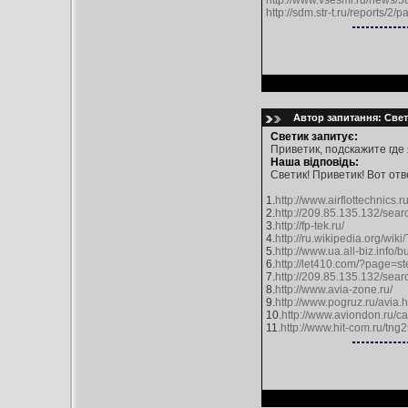
http://www.vsesmi.ru/news/5
http://sdm.str-t.ru/reports/2/p
Автор запитання: Свети
Светик запитує:
Приветик, подскажите где
Наша відповідь:
Светик! Приветик! Вот отв
1.
http://www.airflottechnics.
2.
http://209.85.135.132/se
3.
http://fp-tek.ru/
4.
http://ru.wikipedia.org/wi
5.
http://www.ua.all-biz.inf
6.
http://let410.com/?page=s
7.
http://209.85.135.132/se
8.
http://www.avia-zone.ru/
9.
http://www.pogruz.ru/avia.h
10.
http://www.aviondon.ru/cat
11.
http://www.hit-com.ru/tng