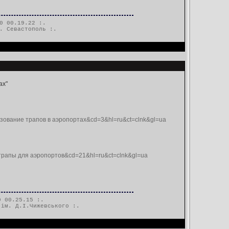
0 00.19.22 :.
. Севастополь
:.
ах"
льзование трапов в аэропортах&cd=3&hl=ru&ct=clnk&gl=ua
m трапы для аэропортов&cd=21&hl=ru&ct=clnk&gl=ua
 00.25.15 :.
 ім. Д.І.Чижевського
:.