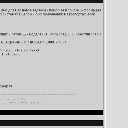
Имею для Вас новое задание - помогите в поиске информации
ых системах в целом и о их применении в аэропортах, если
 и летающих моделей / Г. Миль ; ред. В. В. Никитин ; пер.с
. В. Дьяков. - М. : ДОСААФ, 1980. - 416 с.
- 2005. - N 2. - С.49-50
.. - С.59-60.
средств
0 03.58.36 :.
орослих м. Миколаєва
:.