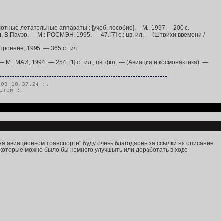
ные летательные аппараты : [учеб. пособие]. – М., 1997. – 200 с.
 В.Пауэр. — М.: РОСМЭН, 1995. — 47, [7] с.: цв. ил. — (Штрихи времени /
роение, 1995. — 365 с.: ил.
: МАИ, 1994. — 254, [1] с.: ил., цв. фот. — (Авиация и космонавтика). —
09 10.37.24 :.
ітей
:.
на авиационном транспорте" буду очень благодарен за ссылки на описание
 которые можно было бы немного улучшыть или доработать в ходе