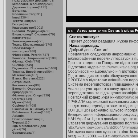
Поза умовами довідки
[463]
Міфологія. Фольклор
[249]
Держава і право
[3125]
Ботаніка.
Рослинництво
[291]
Інше
[3364]
Тексти книг
[921]
Географія.
Краєзнавство
[1001]
Автор запитання: Светик із міста: 
Біологія. Медицина
[679]
Енциклопедії. Словники
[79]
Светик запитує:
Комп'ютери.
Привет дорогая редацция, нужна инфор
Телекомунікації
[723]
Театр. Кінематограф
[170]
Наша відповідь:
Образотворче
Добрый день, Светик!
мистецтво
[288]
Предлагаем следующую информацию:
Філософія. Релігія
[747]
Зоологія. Тваринництво
[180]
Бібліографічний перелік літератури з пі
Фізика. Хімія
[479]
Про затвердження Програми підготовки 
Сценарії
[545]
Підготовка кадрів-
http://www.ukravia.org.
Педагогіка. Психологія
[5400]
Особливості «національної» підготовки пі
Техніка. Виробництво
[594]
Математика
[487]
Підготовка диспетчерів обслуговування 
Етика. Естетика
[222]
ПРОГРАМА підготовки авіаційного персон
Астрономія.
Система перепідготовки і підвищення кв
Космонавтика
[80]
Аналіз регуляторного впливу проекту на
Екологія. Охорона
природи
[679]
перепідготовки та підвищення кваліфіка
Фізкультура. Спорт
[339]
Повітряний кодекс України-
http://pravo
Освіта
[1746]
ПРАВИЛА сертифікації навчальних заклад
Музика
[244]
Соціологія
[468]
з підготовки, перепідготовки та підвищ
Економіка. Фінанси
[7482]
КОНЦЕПЦІЯ Державної цільової програми
Бібліотеки. Архіви
[1488]
Використання інформаційного ресурсу для
Авіація.
НАН України. Центр дослідж. наук.-техн. 
Повітроплавство
[80]
Туризм
[110]
Стратегія формування кадрової політики а
УДК в бібліотеках для
http://www.nbuv.gov.ua/ard/2004/04vmppa
дітей
[76]
Методика навчання курсантів-пілотів льо
Євродовідка
[4]
акад. — Х., 2003. — 19 с.-
http://www.nbu