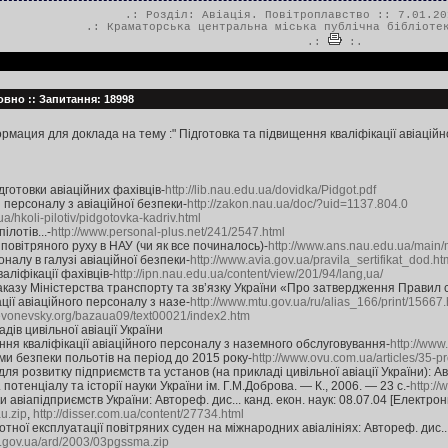
.: Розділ:
Авіація. Повітроплавство
:: 7.01.20
.:
Краматорська центральна міська публічна бібліоте
.:
:.
Ровно :: Запитання: 18998
мация для доклада на тему :" Підготовка та підвищення кваліфікації авіаційн
дготовки авіаційних фахівців-
http://lib.nau.edu.ua/dovidka/Pidgot.pdf
персоналу з авіаційної безпеки-
http://zakon.nau.ua/doc/?uid=1137.804.0
ua/hkoli-pilotiv/pidgotovka-kadriv.html
лотів...-
http://www.personal-plus.net/241/2547.html
повітряного руху в НАУ (чи як все починалось)-
http://www.ans.nau.edu.ua/mai
алу в галузі авіаційної безпеки-
http://www.avia.gov.ua/pravila_sertifikat_dod.ht
аліфікації фахівців-
http://ipn.nau.edu.ua/content/view/201/94/lang,ua/
казу Міністерства транспорту та зв’язку України «Про затвердження Правил сер
ції авіаційного персоналу з назе-
http://www.mtu.gov.ua/ru/alias_166/print/15667.
.levonevsky.org/bazaua09/text00021/index2.htm
ів цивільної авіації України
ення кваліфікації авіаційного персоналу з наземного обслуговування-
http://www.
 безпеки польотів на період до 2015 року-
http://www.ovu.com.ua/articles/35-p
 розвитку підприємств та установ (на прикладі цивільної авіації України): Авто
потенціалу та історії науки України ім. Г.М.Доброва. — К., 2006. — 23 с.-
http:/
віапідприємств України: Автореф. дис... канд. екон. наук: 08.07.04 [Електронни
u.zip
,
http://disser.com.ua/content/27734.html
тної експлуатації повітряних суден на міжнародних авіалініях: Автореф. дис... к
v.gov.ua/ard/2003/03pgssma.zip