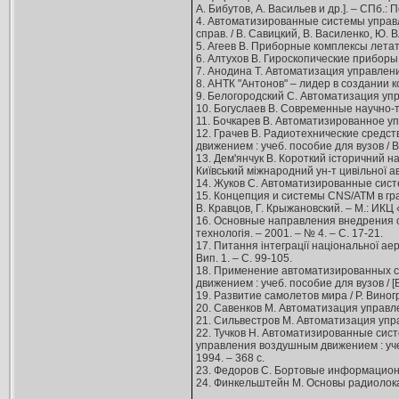
А. Бибутов, А. Васильев и др.]. – СПб.: 
4. Автоматизированные системы управ
справ. / В. Савицкий, В. Василенко, Ю. В
5. Агеев В. Приборные комплексы летате
6. Алтухов В. Гироскопические приборы
7. Анодина Т. Автоматизация управления
8. АНТК "Антонов" – лидер в создании к
9. Белогородский С. Автоматизация упр
10. Богуслаев В. Современные научно-те
11. Бочкарев В. Автоматизированное упр
12. Грачев В. Радиотехнические средс
движением : учеб. пособие для вузов / В.
13. Дем'янчук В. Короткий історичний на
Київський міжнародний ун-т цивільної авіа
14. Жуков С. Автоматизированные систе
15. Концепция и системы CNS/ATM в гра
В. Кравцов, Г. Крыжановский. – М.: ИКЦ 
16. Основные направления внедрения сп
технологія. – 2001. – № 4. – С. 17-21.
17. Питання інтеграції національної аер
Вип. 1. – С. 99-105.
18. Применение автоматизированных 
движением : учеб. пособие для вузов / [В
19. Развитие самолетов мира / Р. Виног
20. Савенков М. Автоматизация управле
21. Сильвестров М. Автоматизация упра
22. Тучков Н. Автоматизированные сис
управления воздушным движением : учеб.
1994. – 368 с.
23. Федоров С. Бортовые информационно-
24. Финкельштейн М. Основы радиолокаци