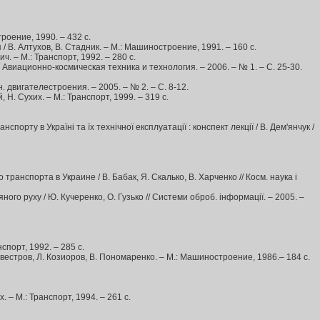
роение, 1990. – 432 с.
В. Алтухов, В. Стадник. – М.: Машиностроение, 1991. – 160 с.
. – М.: Транспорт, 1992. – 280 с.
Авиационно-космическая техника и технология. – 2006. – № 1. – С. 25-30.
 двигателестроения. – 2005. – № 2. – С. 8-12.
. Сухих. – М.: Транспорт, 1999. – 319 с.
рту в Україні та їх технічної експлуатації : конспект лекції / В. Дем'янчук /
спорта в Украине / В. Бабак, Я. Скалько, В. Харченко // Косм. наука і
ого руху / Ю. Кучеренко, О. Гузько // Системи оброб. інформації. – 2005. –
порт, 1992. – 285 с.
стров, Л. Козиоров, В. Пономаренко. – М.: Машиностроение, 1986.– 184 с.
– М.: Транспорт, 1994. – 261 с.