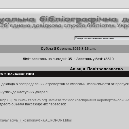
Субота 8 Серпень 2026 8:15 am.
Ліміт запитань на сьогодні: 35 .:. Запитань у базі: 46510
Авіація. Повітроплавство
иев :: Запитання: 19081
доклада о роспределении аэропортов за классами, взависимости от пропускн
рнутись до наступних джерел:
8KbpX8jjLwJ:www.zerkalov.org.ua/files/r7zkt.doc класифікація аеропортів&cd=6&
одового объёма пассажирских перевозок
hnika/aviaciya_i_kosmonavtika/AEROPORT.html