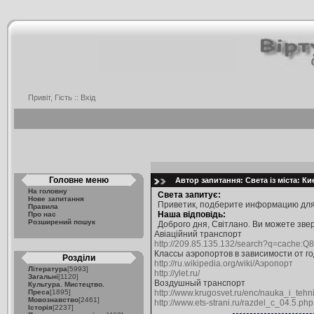
Привіт, Гість ::
Вхід
Головне меню
Автор запитання: Света із міста: К
На головну
Света запитує:
Нове запитання
Приветик, подберите информацию для 
Правила
Наша відповідь:
Про нас
Розширений пошук
Доброго дня, Світлано. Ви можете зве
Авіаційний транспорт
http://209.85.135.132/search?q=cache:Q
Классы аэропортов в зависимости от г
Розділи
http://ru.wikipedia.org/wiki/Аэропорт
Література
[5993]
http://ylet.ru/
Загальні
[1120]
Воздушный транспорт
Культура. Мистецтво.
Преса
[1895]
http://www.krugosvet.ru/enc/nauka_i_te
Мовознавство
[2461]
http://www.ets-strani.ru/razdel_c_04.5.php
Історія
[2237]