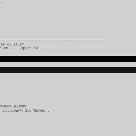
..
09 01.17.07 :.
а им. Н.К.Крупской
:.
rticles/4183.html
/osvita/pub.php?y=2004&ptype=5