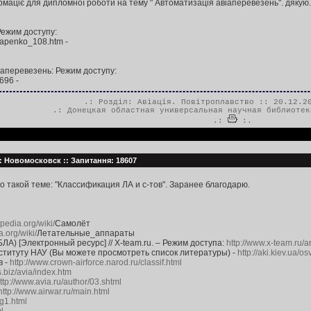
рмаціє для дипломної роботи на тему " Автоматизація авіаперевезень". дякую.
ежим доступу:
tapenko_108.htm -
іаперевезень: Режим доступу:
696 -
.: Розділ:
Авіація. Повітроплавство
:: 20.12.20
.:
Донецкая областная универсальная научная библиотек
.:
:.
а: Новомосковск :: Запитання: 18607
о такой теме: "Классификация ЛА и с-тов". Заранее благодарю.
kipedia.org/wiki/
Самолёт
a.org/wiki/
Летательные_аппараты
) [Электронный ресурс] // X-team.ru. – Режим доступа:
http://www.x-team.ru/a
нституту НАУ (Вы можете просмотреть список литературы) -
http://aki.kiev.ua
в -
http://www.crown-airforce.narod.ru/classif.html
s.biz/avia/index.htm
ttp://www.avia.ru/author/03.shtml
http://www.airwar.ru/main.html
1g1.html