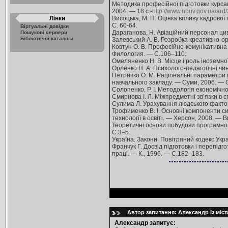
Методика професійної підготовки курсант
2004. — 18 с.-
http://www.nbuv.gov.ua/ard
Лінки
Висоцька, М. П. Оцінка впливу кадрової 
С. 60-64.
Віртуальні довідки
Дараганова, Н. Авіаційний персонал цивіл
Пошукові сервери
Бібліотечні каталоги
Залевський А. В. Розробка креативно-ор
Ковтун О. В. Професійно-комунікативна д
Филология. — С.106–110.
Омеляненко Н. В. Місце і роль іноземної
Орленко Н. А. Психолого-педагогічні чин
Петричко О. М. Раціональні параметри ме
навчального закладу. — Суми, 2006. — 
Солопенко, Р. І. Методологія економічно
Смирнова І. Л. Міжпредметні зв’язки в сп
Сулима Л. Урахування людського фактора 
Трофименко В. І. Основні компоненти си
технології в освіті. — Херсон, 2008. — В
Теоретичні основи побудови програмного 
С.3–5.
Україна. Закони. Повітряний кодекс Украї
Франчук Г. Досвід підготовки і перепідго
праці. — К., 1996. — С.182–183.
Автор запитання: Александр із міс
Александр запитує: