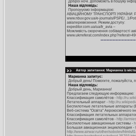
Доброї ночі. допоможіть в пошуку інфо
Наша відповідь:
Пропонуємо інформацією:
АВІАЦІЙНОМУ ТРАНСПОРТІ УКРАЇНИ: Р
www.nbuv.gov.ua/e-journals/PSPE/...1/Po
авіаперевезення: Режим доступу:
expeditor.com.ua/ua/tr_avia –
Можливість скорочення собівартості ав
www.ukrreferat.com/index.php?referat=49
Автор запитання: Марианна із міст
Марианна запитує:
Добрый день! Помогите, пожалуйста, п
Наша відповідь:
Добрый день, Марианна!
Предлагаем следующую информацию:
Классификация самолётов -
http://ru.wi
Летательный аппарат -
http://ru.wikipedi
Беспилотные летательные аппараты (БЛА
Веб-система "Освіта" Аерокосмічного і
Классификация летательных аппарато
Классификация самолётов -
http://armie
Беспилотные авиационные системы -
h
Большая авиационная энциклопедия -
http://www.airwar.ru/other/sobolev/htmls/t