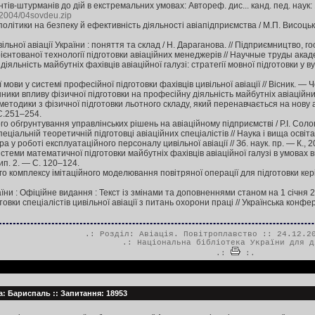
ів-штурманів до дій в екстремальних умовах: Автореф. дис... канд. пед. наук: 1
/2004/04sovdeu.zip
політики на безпеку й ефективність діяльності авіапідприємства / М.П. Висоцька
ьної авіації України : поняття та склад / Н. Дараганова. // Підприємництво, гос
ієнтованої технології підготовки авіаційних менеджерів // Научные труды ака
іяльність майбутніх фахівців авіаційної галузі: стратегії мовної підготовки у 
 мови у системі професійної підготовки фахівців цивільної авіації // Вісник. — 
ники впливу фізичної підготовки на професійну діяльність майбутніх авіаційних 
тодики з фізичної підготовки льотного складу, який перенавчається на нову аві
С.251–254.
го обгрунтування управлінських рішень на авіаційному підприємстві / Р.І. Солопе
еціальній теоретичній підготовці авіаційних спеціалістів // Наука і вища освіта 
у роботі експлуатаційного персоналу цивільної авіації // Зб. наук. пр. — К., 
стеми математичної підготовки майбутніх фахівців авіаційної галузі в умовах 
ип. 2. — С. 120–124.
комплексу імітаційного моделювання повітряної операції для підготовки керівно
ни : Офіційне видання : Текст із змінами та доповненнями станом на 1 січня 2004
товки спеціалістів цивільної авіації з питань охорони праці // Українська конфе
.: Розділ:
Авіація. Повітроплавство
:: 24.12.20
.:
Національна бібліотека України для д
.:
:.
та: Бариспаль :: Запитання: 18953