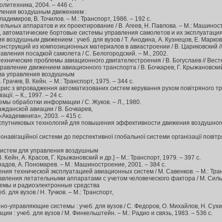
Политехника, 2004. – 446 с.
ления воздушным движением :
ладимиров, В. Точилов. – М.: Транспорт, 1986. – 192 с.
льных аппаратов и их проектирование / В. Агеев, Н. Павлова. – М.: Машиност
, автоматические бортовые системы управления самолетов и их эксплуатация / 
 воздушным движением : учеб. для вузов / Т. Анодина, А. Кузнецов, Е. Маркович
онструкций из композиционных материалов в авиастроении / В. Цариковский // 
авления посадкой самолета / С. Белогородский. – М., 2002.
хнические проблемы авиационного двигателестроения / В. Богуслаев // Вестн.
авление движением авиационного транспорта / В. Бочкарев, Г. Крыжановский, Н
тва управления воздушным
 Грачев, В. Кейн. – М.: Транспорт, 1975. – 344 с.
рис з впровадження автоматизованих систем керування рухом повітряного транспо
ції. – К., 1997. – 24 с.
мы обработки информации / С. Жуков. – Л., 1980.
жданской авиации / В. Бочкарев,
«Академкнига», 2003. – 415 с.
утниковых технологий для повышения эффективности движения воздушного тран
онавігаційної системи до перспективної глобальної системи організації повітрян
систем для управления воздушным
. Кейн, А. Красов, Г. Крыжановский и др.] – М.: Транспорт, 1979. – 397 с.
радов, А. Пономарев. – М.: Машиностроение, 2001. – 384 с.
ния технической эксплуатацией авиационных систем / М. Савенков. – М.: Транс
вления летательными аппаратами с учетом человеческого фактора / М. Сильве
темы и радиоэлектронные средства
 для вузов / Н. Тучков. – М.: Транспорт,
управляющие системы : учеб. для вузов / С. Федоров, О. Михайлов, Н. Сухих. 
и : учеб. для вузов / М. Финкельштейн. – М.: Радио и связь, 1983. – 536 с.