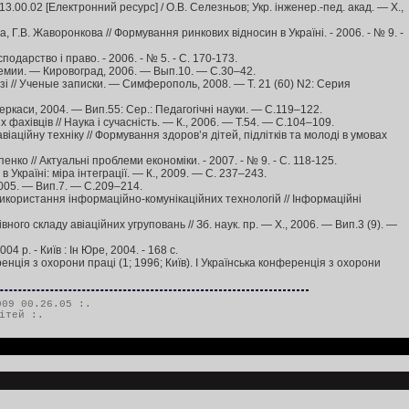
3.00.02 [Електронний ресурс] / О.В. Селезньов; Укр. інженер.-пед. акад. — Х.,
, Г.В. Жаворонкова // Формування ринкових відносин в Україні. - 2006. - № 9. -
подарство і право. - 2006. - № 5. - С. 170-173.
демии. — Кировоград, 2006. — Вып.10. — С.30–42.
вузі // Ученые записки. — Симферополь, 2008. — Т. 21 (60) N2: Серия
Черкаси, 2004. — Вип.55: Сер.: Педагогічні науки. — С.119–122.
фахівців // Наука і сучасність. — К., 2006. — Т.54. — С.104–109.
аційну техніку // Формування здоров’я дітей, підлітків та молоді в умовах
нко // Актуальні проблеми економіки. - 2007. - № 9. - С. 118-125.
в Україні: міра інтеграції. — К., 2009. — С. 237–243.
2005. — Вип.7. — С.209–214.
використання інформаційно-комунікаційних технологій // Інформаційні
го складу авіаційних угруповань // Зб. наук. пр. — Х., 2006. — Вип.3 (9). —
 р. - Київ : Ін Юре, 2004. - 168 с.
ренція з охорони праці (1; 1996; Київ). І Українська конференція з охорони
09 00.26.05 :.
ітей
:.