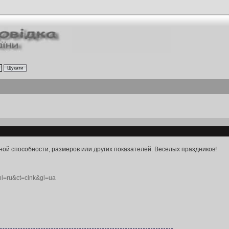
ой способности, размеров или других показателей. Веселых праздников!
hl=ru&ct=clnk&gl=ua