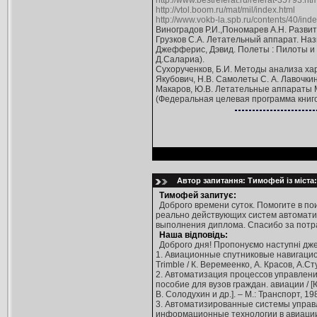
http://www.bestreferat.ru/referat-35793.htm
http://vtol.boom.ru/mat/mil/index.html
http://www.vokb-la.spb.ru/contents/40/inde
Виноградов Р.И.,Пономарев А.Н. Развити
Грузков С.А. Летательный аппарат. Наз
Джефферис, Дэвид. Полеты : Пилоты и ле
Д.Салариа).
Сухорученков, Б.И. Методы анализа хар
Якубович, Н.В. Самолеты С. А. Лавочкина /
Макаров, Ю.В. Летательные аппараты МАИ
(Федеральная целевая программа книго
Автор запитання: Тимофей із міста
Тимофей запитує:
Доброго времени суток. Помогите в п
реально действующих систем автоматиз
выполнения диплома. Спасибо за потра
Наша відповідь:
Доброго дня! Пропонуємо наступні дже
1. Авиационные спутниковые навигац
Trimble / К. Веремеенко, А. Красов, А.Ст
2. Автоматизация процессов управлени
пособие для вузов граждан. авиации / [
В. Солодухин и др.]. – М.: Транспорт, 198
3. Автоматизированные системы упра
информационные технологии в авиации :