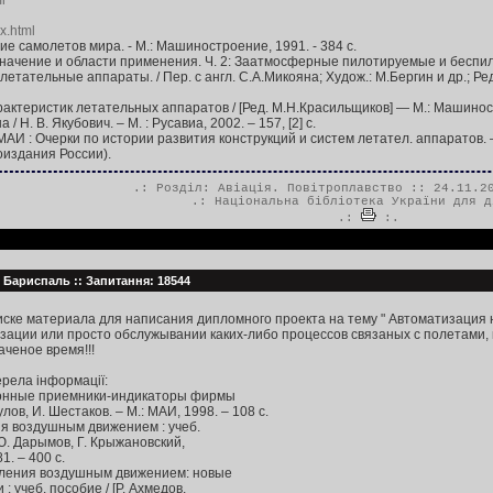
l
x.html
е самолетов мира. - М.: Машиностроение, 1991. - 384 с.
начение и области применения. Ч. 2: Заатмосферные пилотируемые и беспилот
тательные аппараты. / Пер. с англ. С.А.Микояна; Худож.: М.Бергин и др.; Ред.
актеристик летательных аппаратов / [Ред. М.Н.Красильщиков] — М.: Машиност
 Н. В. Якубович. – М. : Русавиа, 2002. – 157, [2] c.
 : Очерки по истории развития конструкций и систем летател. аппаратов. — М.
издания России).
.: Розділ:
Авіація. Повітроплавство
:: 24.11.20
.:
Національна бібліотека України для д
.:
:.
: Бариспаль :: Запитання: 18544
оиске материала для написания дипломного проекта на тему " Автоматизация 
ации или просто обслужывании каких-либо процессов связаных с полетами,
ченое время!!!
рела інформації:
ионные приемники-индикаторы фирмы
улов, И. Шестаков. – М.: МАИ, 1998. – 108 с.
я воздушным движением : учеб.
Ю. Дарымов, Г. Крыжановский,
1. – 400 с.
вления воздушным движением: новые
 учеб. пособие / [Р. Ахмедов,