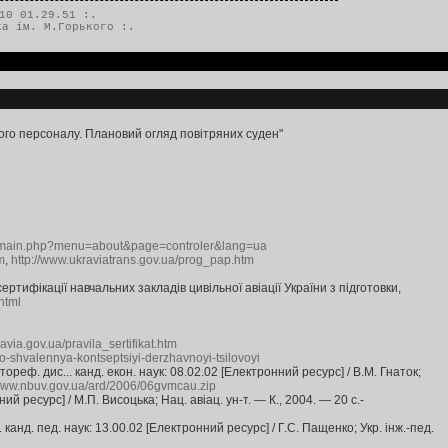
10 01.29.51 :.
ка ім. М.Горького
:.
ого персоналу. Плановий огляд повітряних суден"
n/main.php?menu=about&page=controler&lang=ua
m
,
http://www.ukraviatrans.gov.ua/prog_pap.htm
тифікації навчальних закладів цивільної авіації України з підготовки,
html
avia.gov.ua/pravila_sertifikat.htm
ro-shvalennya-kontseptsiyi-derzhavnoyi-tsilovoyi
реф. дис... канд. екон. наук: 08.02.02 [Електронний ресурс] / В.М. Гнаток;
/www.nbuv.gov.ua/ard/2006/06gvmcau.zip
й ресурс] / М.П. Висоцька; Нац. авіац. ун-т. — К., 2004. — 20 с.-
анд. пед. наук: 13.00.02 [Електронний ресурс] / Г.С. Пащенко; Укр. інж.-пед.