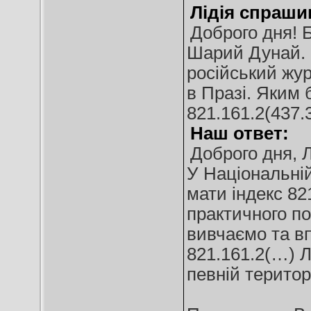
Лідія спраши
Доброго дня! 
Шарий Дунай. Р
російський жур
в Празі. Яким 
821.161.2(437.
Наш ответ:
Доброго дня, Л
У Національній
мати індекс 821
практичного по
вивчаємо та в
821.161.2(…) Л
певній територі