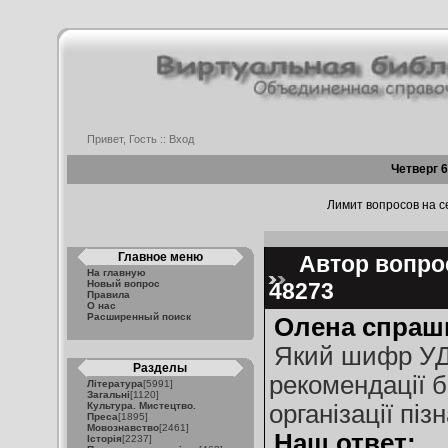
Привет, Гость ::
Вход
Четверг 6
Лимит вопросов на се
Главное меню
Автор вопрос
На главную
Новый вопрос
48273
Правила
О нас
Расширенный поиск
Олена спраш
Який шифр УДК
Разделы
рекомендації 
Література
[5991]
Загальні
[1120]
Культура. Мистецтво.
організації піз
Преса
[1895]
Мовознавство
[2461]
Наш ответ:
Історія
[2237]