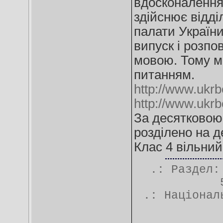
вдосконалення
здійснює відді
палати України
випуск і розп
мовою. Тому м
питанням.
http://www.ukr
http://www.ukr
За десятковою
розділено на д
Клас 4 вільний
.: Раздел
.:
Націонал