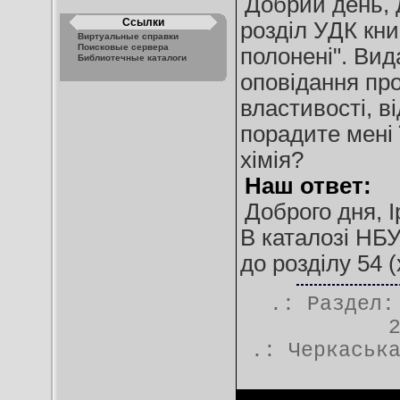
Добрий день, 
Ссылки
розділ УДК кн
Виртуальные справки
Поисковые сервера
полонені". Вид
Библиотечные каталоги
оповідання про
властивості, ві
порадите мені ї
хімія?
Наш ответ:
Доброго дня, І
В каталозі НБ
до розділу 54 (
.: Раздел
.:
Черкаськ