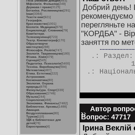
Поза умовами довідки
[463]
Міфологія. Фольклор
[249]
Добрий день!
Держава і право
[3125]
Ботаніка. Рослинництво
[291]
рекомендуємо та
Інше
[3364]
Тексти книг
[921]
Географія.
перегляньте на
Краєзнавство
[1001]
Біологія. Медицина
[679]
Енциклопедії. Словники
[79]
"КОРДБА" - Вір
Комп'ютери.
Телекомунікації
[723]
заняття по мет
Театр. Кінематограф
[170]
Образотворче
мистецтво
[288]
Філософія. Релігія
[747]
Зоологія. Тваринництво
[180]
.: Раздел
Фізика. Хімія
[479]
Сценарії
[545]
Педагогіка. Психологія
[5400]
Техніка. Виробництво
[594]
.:
Націонал
Математика
[487]
Етика. Естетика
[222]
Астрономия.
Космонавтика
[80]
Экология. Охрана
природы
[679]
Физкультура. Спорт
[339]
Образование
[1746]
Музыка
[244]
Социология
[468]
Экономика. Финансы
[7482]
Библиотеки. Архивы
[1488]
Автор вопрос
Авиация.
Воздухоплавание
[80]
Вопрос: 47717
Туризм
[110]
УДК в библиотеках для
детей
[76]
Ірина Веклій
Евросправка
[4]