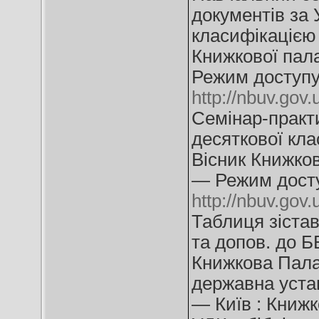
документів за
класифікацією 
Книжкової пал
Режим доступу
http://nbuv.go
Семінар-практ
десяткової кла
Вісник Книжков
— Режим дост
http://nbuv.go
Таблиця зістав
та допов. до ББ
Книжкова Палат
державна устано
— Київ : Книжк