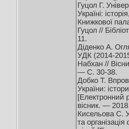
Гуцол Г. Уніве
Україні: історі
Книжкової палат
Гуцол // Біблі
11.
Діденко А. Огл
УДК (2014-2015)
Набхан // Вісн
— С. 30-38.
Добко Т. Впро
України: істори
[Електронний ре
вісник. — 2018
Кисельова С. 
та організація