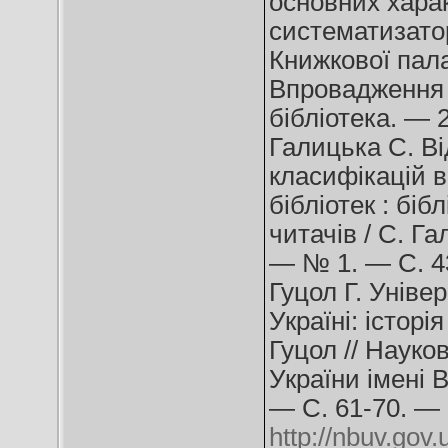
основних хара
систематизатор
Книжкової пала
Впровадження У
бібліотека. — 
Галицька С. Ві
класифікацій 
бібліотек : біб
читачів / С. Га
— № 1. — С. 4
Гуцол Г. Уніве
Україні: історі
Гуцол // Науко
України імені В
— С. 61-70. —
http://nbuv.go