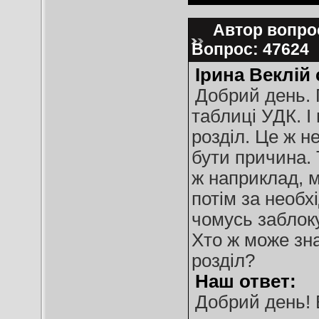
Автор вопрос
Вопрос: 47624
Ірина Веклій
Добрий день. 
таблиці УДК. І
розділ. Це ж н
бути причина. 
ж наприклад, м
потім за необхі
чомусь заблоку
Хто ж може зна
розділ?
Наш ответ:
Добрий день! 