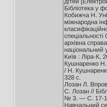
дітей [Електро
Бібліотека у ф
Кобижча Н. Ун
міжнародна ін
класифікаційног
спеціальності 
архівна справа
національний у
Київ : Ліра-К, 
Кушнаренко Н. 
/ Н. Кушнаренк
328 с.
Лозан Л. Впров
С. Лозан // Бі
№ 3. — С. 17-1
Навчальний се