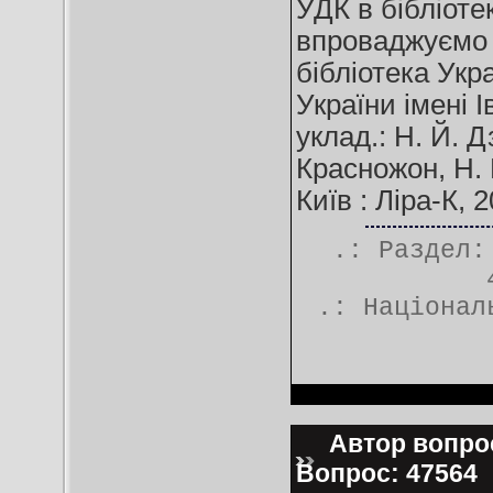
УДК в бібліоте
впроваджуємо :
бібліотека Укр
України імені 
уклад.: Н. Й. Д
Красножон, Н. 
Київ : Ліра-К, 
.: Раздел
.:
Націонал
Автор вопроса
Вопрос: 47564