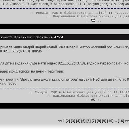
: вивчаємо та впроваджуємо : наук.-практ. посіб. / Національна бібліотека Укр
 Н. Й. Дзюба, С. В. Кисельова, В. М. Красножон, Н. В. Полуня ; ред. О. А. Кадька
.: Розділ:
УДК в бібліотеках для дітей
:: 4.02.20
.:
Національна бібліотека України для ді
.:
:.
 із міста: Кривий Ріг :: Запитання: 47564
тримала книгу Андрій Шарий Дунай. Ріка Імперій. Автор колишній російський жур
и 821.161.2(437.3). Дякую
ля дітей видання буде мати індекс 821.161.2(437.3), згідно науково-практичног
раїнської діаспори на певній території.
ти заняття "Віртуальної школи каталогізатора" на сайті НБУ для дітей. К
spx?id=9030
.
.: Розділ:
УДК в бібліотеках для дітей
:: 12.12.20
.:
Національна бібліотека України для ді
.:
:.
<< 1 [
2
] [
3
] [
4
] [
5
] [
6
] [
7
] [
8
] [
9
] [
10
] ... [
16
]
>>