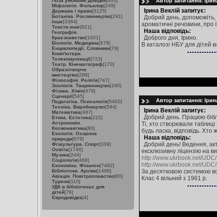
Поза умовами довідки
[463]
Автор запитання: Ірина
Міфологія. Фольклор
[249]
Ірина Веклій запитує:
Держава і право
[3125]
Ботаніка. Рослинництво
[291]
Добрий день, допоможіть, 
Інше
[3364]
ароматичні речовини, про їх 
Тексти книг
[921]
Наша відповідь:
Географія.
Доброго дня, Ірино.
Краєзнавство
[1001]
Біологія. Медицина
[679]
В каталозі НБУ для дітей к
Енциклопедії. Словники
[79]
Комп'ютери.
Телекомунікації
[723]
Театр. Кінематограф
[170]
Образотворче
мистецтво
[288]
Філософія. Релігія
[747]
Зоологія. Тваринництво
[180]
Фізика. Хімія
[479]
Сценарії
[545]
Автор запитання: Ірина
Педагогіка. Психологія
[5400]
Техніка. Виробництво
[594]
Ірина Веклій запитує:
Математика
[487]
Добрий день. Працюю біблі
Етика. Естетика
[222]
Астрономія.
Ті, хто створювали таблиці 
Космонавтика
[80]
будь ласка, відповідь. Хто 
Екологія. Охорона
Наша відповідь:
природи
[679]
Добрий день! Ведення, акт
Фізкультура. Спорт
[339]
Освіта
[1746]
ексклюзивну ліцензію на в
Музика
[244]
http://www.ukrbook.net/UDC
Соціологія
[468]
http://www.ukrbook.net/UDC
Економіка. Фінанси
[7482]
Бібліотеки. Архіви
[1488]
За десятковою системою всю
Авіація. Повітроплавство
[80]
Клас 4 вільний з 1961 р.
Туризм
[110]
УДК в бібліотеках для
дітей
[76]
Євродовідка
[4]