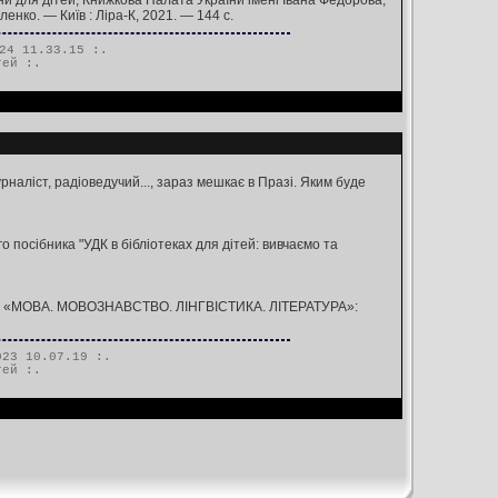
аїни для дітей, Книжкова Палата України імені Івана Федорова,
ленко. — Київ : Ліра-К, 2021. — 144 с.
24 11.33.15 :.
тей
:.
наліст, радіоведучий..., зараз мешкає в Празі. Яким буде
о посібника "УДК в бібліотеках для дітей: вивчаємо та
лас 8 «МОВА. МОВОЗНАВСТВО. ЛІНГВІСТИКА. ЛІТЕРАТУРА»:
23 10.07.19 :.
тей
:.