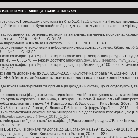
 Веклій із міста: Вінниця :: Запитання: 47620
отекарем. Переходжу з системи ББК на УДК. І заблокований 4 розділ викликає 
іл? Чи не простіше було зробити 8 розділів, а потім доповнювати - по мірі н
застосування запозичених нотацій та загальних визначників основних характе
 палати. — 2018. — № 5. — С. 34-35.
а інформація] // Шкільна бібліотека. — 2018. — № 1. — С. 48.
між системами класифікацій в інформаційно-пошукових системах бібліотек : біблі
3. — № 1. — С. 43-55.
ова класифікація в Україні: історія і сучасність [Електронний ресурс] / Г. Гуцол 
ип. 45. — С. 61-70. — Режим доступу:
http://nbuv.gov.ua/UJRN/npnbuimviv_201
кова класифікація в Україні: історія, досвід, проблеми : (до 100-річчя Книжкової
С. 8-11.
х змін та доповнень до УДК (2014-2015) : бібліотечна справа / А. Діденко, Ю. 
 ББК бібліотеками України: історичні паралелі і реалії сьогодення [Електронни
десяткова класифікація та організація фондів бібліотек, що обслуговують дітей
9.
сяткова класифікація як міжнародна інформаційно-пошукова мова класифікаційн
та архівна справа" / Н. Кобижча, І. Штефан ; Київський національний університе
ка документів : підруч. / Н. Кушнаренко, В. Удалова. — Київ : Вікар, 2003. — 3
в бібліотеках / Л. Лозан, С. Лозан // Бібліотечний форум України. — 2018. — №
ь систематизації документів за Універсальною десятковою класифікацією [Еле
http://nbuv.gov.ua/UJRN/vkp_2013_1_16
 Універсальної десяткової класифікації [Електронний ресурс] // Вісник Книжко
p_2012_6_18
в ББК і УДК : зі змінами та допов. до ББК станом на 1997 р., УДК - на 2011 р.
ердова [та ін.]. — Київ : Книжкова палата України, 2017. — 82 с.