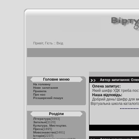
Привіт, Гість ::
Вхід
Головне меню
Автор запитання: Олен
На головну
Олена запитує:
Нове запитання
Який шифр УДК треба поста
Правила
Про нас
Наша відповідь:
Розширений пошук
Добрий день! Шифр для мет
Віртуальна школа каталогіз
Розділи
Література
[5993]
Загальні
[1120]
Культура. Мистецтво.
Преса
[1895]
Мовознавство
[2461]
Історія
[2237]