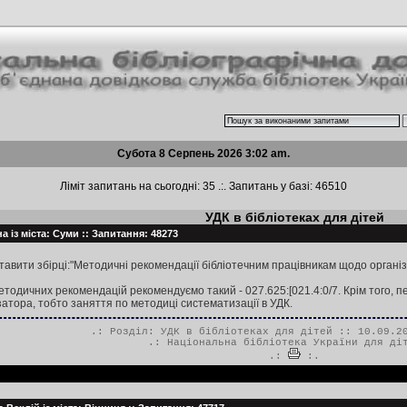
Субота 8 Серпень 2026 3:02 am.
Ліміт запитань на сьогодні: 35 .:. Запитань у базі: 46510
УДК в бібліотеках для дітей
а із міста: Суми :: Запитання: 48273
вити збірці:"Методичні рекомендації бібліотечним працівникам щодо організац
одичних рекомендацій рекомендуємо такий - 027.625:[021.4:0/7. Крім того, п
атора, тобто заняття по методиці систематизації в УДК.
.: Розділ:
УДК в бібліотеках для дітей
:: 10.09.20
.:
Національна бібліотека України для ді
.:
:.