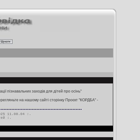
ії пізнавальних заходів для дітей про осінь"
ерегляньте на нашому сайті сторінку Проєкт "КОРДБА" -
25 11.08.04 :.
тей
:.