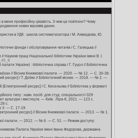
в мене професійну цікавість. З чим це пов'язно? Чому
адходження нових масивів даних.
ристик в УДК : школа систематизатора / М. Ахвердова, Ю.
отечні фонди і обслуговування читачів / С. Галицька //
// Наукові праці Національної бібліотеки України імені В. І.
7_45_8
 палати України) : бібліотечна справа / Г. Гуцол // Бібліотечна
Набхан // Вісник Книжкової палати. — 2020. — № 12. — С. 30-38.
й ресурс] / Т. Добко // Бібліотечний вісник. — 2018. — № 2. —
 [Електронний ресурс] / С. Кисельова // Бібліотека у форматі
ого типу : навч. посіб. для студ. спеціальності 029
т культури і мистецтв. — Київ : Ліра-К, 2021. — 123 с.
28 с.
 3. — С. 17-19.
ктронний ресурс] // Вісник Книжкової палати. — 2013. — № 1.
вої палати. — 2012. — № 6. — С. 52. — Режим доступу:
 / Книжкова Палата України імені Івана Федорова, державна