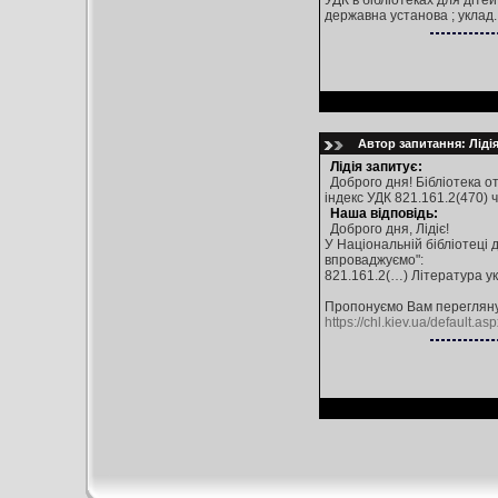
УДК в бібліотеках для дітей
державна установа ; уклад.:
Автор запитання: Лідія
Лідія запитує:
Доброго дня! Бібліотека о
індекс УДК 821.161.2(470) ч
Наша відповідь:
Доброго дня, Лідіє!
У Національній бібліотеці д
впроваджуємо":
821.161.2(…) Література ук
Пропонуємо Вам перегляну
https://chl.kiev.ua/default.a