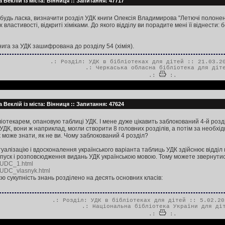
 Веклій із міста: Вінниця :: Запитання: 47717
будь ласка, визначити розділ УДК книги Олексія Владимирова "Летючі полонені
властивості, відкриті хіміками. До якого відділу ви порадите мені її віднести: б
нига за УДК зашифрована до розділу 54 (хімія).
.: Розділ:
УДК в бібліотеках для дітей
:: 21.03.20
.:
Черкаська обласна бібліотека для діт
.:
:.
 Веклій із міста: Вінниця :: Запитання: 47624
отекарем, опановую таблиці УДК. І мене дуже цікавить заблокований 4-й розді
УДК, вони ж наприклад, могли створити 8 головних розділів, а потім за необхід
ж може знати, як не ви. Чому заблокований 4 розділ?
уалізацію і вдосконалення українського варіанта таблиць УДК здійснює відділ
ипуск і розповсюдження видань УДК українською мовою. Тому можете звернутис
/UDC_1.html
/UDC_vlasnyk.html
 сукупність знань розділено на десять основних класів:
.: Розділ:
УДК в бібліотеках для дітей
:: 5.02.20
.:
Національна бібліотека України для ді
.:
:.