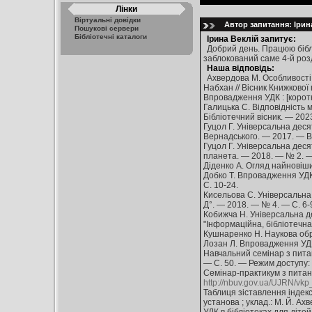
Лінки
Віртуальні довідки
Автор запитання: Ірина
Пошукові сервери
Бібліотечні каталоги
Ірина Веклій запитує:
Добрий день. Працюю біблі
заблокований саме 4-й розд
Наша відповідь:
Ахвердова М. Особливості 
Набхан // Вісник Книжкової
Впровадження УДК : [коротк
Галицька С. Відповідність 
Бібліотечний вісник. — 202
Гуцол Г. Універсальна десятк
Вернадського. — 2017. — В
Гуцол Г. Універсальна десят
планета. — 2018. — № 2. — 
Діденко А. Огляд найновіши
Добко Т. Впровадження УДК і
С. 10-24.
Кисельова С. Універсальна 
Д°. — 2018. — № 4. — С. 6-
Кобижча Н. Універсальна де
"Інформаційна, бібліотечна 
Кушнаренко Н. Наукова оброб
Лозан Л. Впровадження УДК 
Навчальний семінар з питан
— С. 50. — Режим доступу:
Семінар-практикум з питань
http://nbuv.gov.ua/UJRN/vk
Таблиця зіставлення індексі
установа ; уклад.: М. Й. Ахв