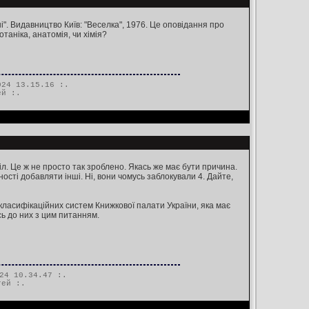
". Видавництво Київ: "Веселка", 1976. Це оповідання про
отаніка, анатомія, чи хімія?
24 13.15.16 :.
ей
:.
л. Це ж не просто так зроблено. Якась же має бути причина.
ності добавляти інші. Ні, вони чомусь заблокували 4. Дайте,
 класифікаційних систем Книжкової палати України, яка має
ь до них з цим питанням.
24 10.34.47 :.
тей
:.