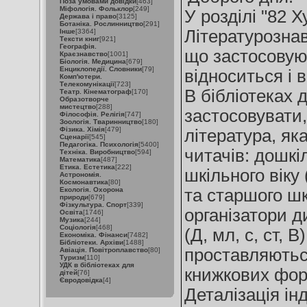
Поза умовами довідки
[463]
Міфологія. Фольклор
[249]
У розділі "82 
Держава і право
[3125]
Ботаніка. Рослинництво
[291]
Літературознав
Інше
[3364]
Тексти книг
[921]
Географія.
що застосовуют
Краєзнавство
[1001]
Біологія. Медицина
[679]
Енциклопедії. Словники
[79]
відноситься і 
Комп'ютери.
Телекомунікації
[723]
В бібліотеках 
Театр. Кінематограф
[170]
Образотворче
мистецтво
[288]
застосовувати,
Філософія. Релігія
[747]
Зоологія. Тваринництво
[180]
Фізика. Хімія
[479]
література, як
Сценарії
[545]
Педагогіка. Психологія
[5400]
читачів: дошкі
Техніка. Виробництво
[594]
Математика
[487]
Етика. Естетика
[222]
шкільного віку 
Астрономія.
Космонавтика
[80]
Екологія. Охорона
та старшого шкі
природи
[679]
Фізкультура. Спорт
[339]
організатори д
Освіта
[1746]
Музика
[244]
Соціологія
[468]
(Д, мл, с, ст, 
Економіка. Фінанси
[7482]
Бібліотеки. Архіви
[1488]
проставляються
Авіація. Повітроплавство
[80]
Туризм
[110]
УДК в бібліотеках для
книжкових фор
дітей
[76]
Євродовідка
[4]
Деталізація ін