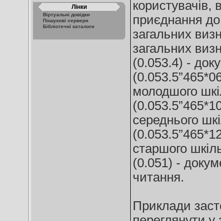
користувачів, 
Лінки
Віртуальні довідки
приєднання до 
Пошукові сервери
Бібліотечні каталоги
загальних виз
загальних визн
(0.053.4) - до
(0.053.5”465*0
молодшого шкіл
(0.053.5”465*1
середнього шкі
(0.053.5”465*1
старшого шкіль
(0.051) - доку
читання.
Приклади заст
переглянути у 