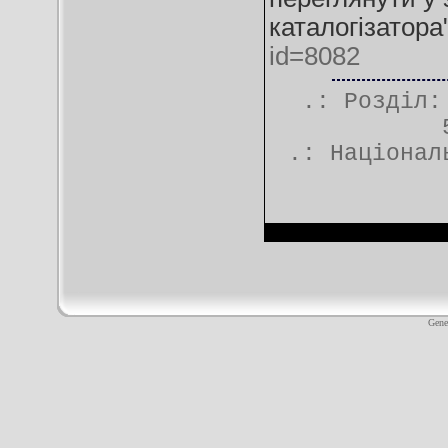
каталогізатора
id=8082
.: Розділ
.:
Націонал
Gene