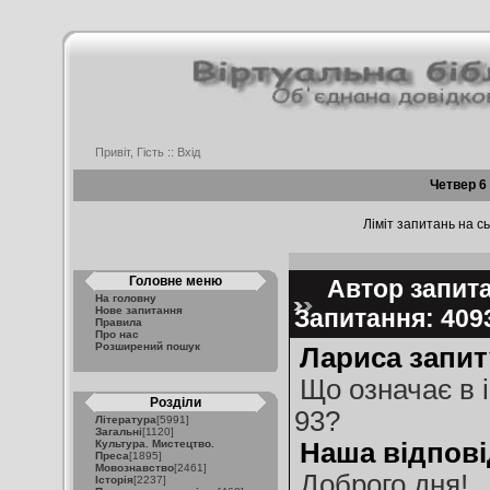
Привіт, Гість ::
Вхід
Четвер 6
Ліміт запитань на сь
Головне меню
Автор запита
На головну
Нове запитання
Запитання: 40
Правила
Про нас
Розширений пошук
Лариса запит
Що означає в і
Розділи
93?
Література
[5991]
Загальні
[1120]
Культура. Мистецтво.
Наша відпові
Преса
[1895]
Мовознавство
[2461]
Доброго дня!
Історія
[2237]