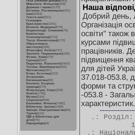
Поза умовами довідки
[463]
Міфологія. Фольклор
[249]
Наша відпові
Держава і право
[3125]
Ботаніка. Рослинництво
[291]
Добрий день, 
Інше
[3364]
Тексти книг
[921]
Географія.
Організація ос
Краєзнавство
[1001]
Біологія. Медицина
[679]
Енциклопедії. Словники
[79]
освіти" також 
Комп'ютери.
Телекомунікації
[723]
курсами підвищ
Театр. Кінематограф
[170]
Образотворче
мистецтво
[288]
працівників. Д
Філософія. Релігія
[747]
Зоологія. Тваринництво
[180]
Фізика. Хімія
[479]
підвищення ква
Сценарії
[545]
Педагогіка. Психологія
[5400]
для дітей Украї
Техніка. Виробництво
[594]
Математика
[487]
Етика. Естетика
[222]
37.018-053.8, д
Астрономія.
Космонавтика
[80]
Екологія. Охорона
форми та струк
природи
[679]
Фізкультура. Спорт
[339]
-053.8 - Загал
Освіта
[1746]
Музика
[244]
Соціологія
[468]
характеристик.
Економіка. Фінанси
[7482]
Бібліотеки. Архіви
[1488]
Авіація. Повітроплавство
[80]
Туризм
[110]
.: Розділ
УДК в бібліотеках для
дітей
[76]
Євродовідка
[4]
.:
Націонал