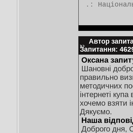
.:
Націонал
Автор запита
Запитання: 46
Оксана запит
Шановні доброд
правильно виз
методичних пос
інтернеті купа
хочемо взяти і
Дякуємо.
Наша відпові
Доброго дня, 