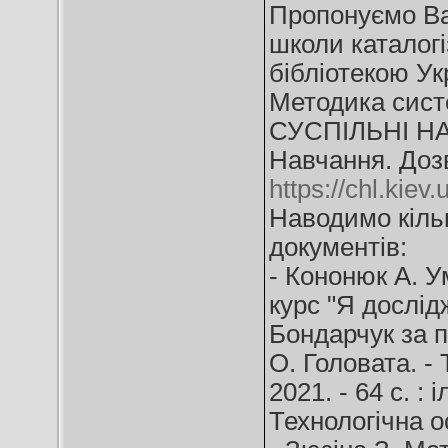
Пропонуємо Ва
школи каталог
бібліотекою Ук
Методика систе
СУСПІЛЬНІ НАУ
Навчання. Доз
https://chl.kiev
Наводимо кіль
документів:
- Кононюк А. Ум
курс "Я досліджу
Бондарчук за п
О. Головата. - 
2021. - 64 с. : 
Технологічна ос