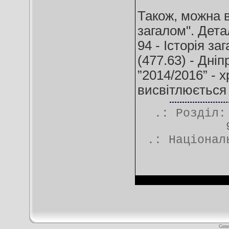
Також, можна в
загалом". Дета
94 - Історія за
(477.63) - Дні
”2014/2016” - 
висвітлюється 
.: Розділ
.:
Націонал
Gene