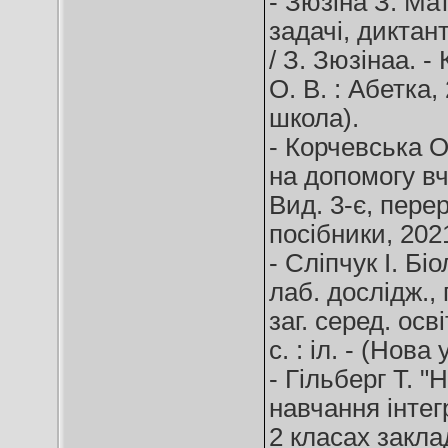
- Зюзіна З. Мат
задачі, диктант
/ З. Зюзінаа. 
О. В. : Абетка, 
школа).
- Корчевська О.
на допомогу вчи
Вид. 3-є, перер
посібники, 2021
- Сліпчук І. Біо
лаб. дослідж., 
заг. серед. осві
с. : іл. - (Нова
- Гільберг Т. 
навчання інтег
2 класах закла