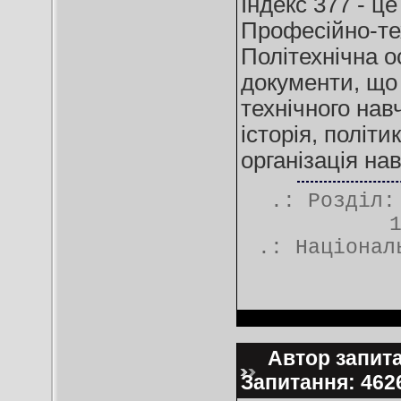
Індекс 377 - ц
Професійно-тех
Політехнічна о
документи, що
технічного нав
історія, політ
організація на
.: Розділ
.:
Націонал
Автор запитан
Запитання: 46