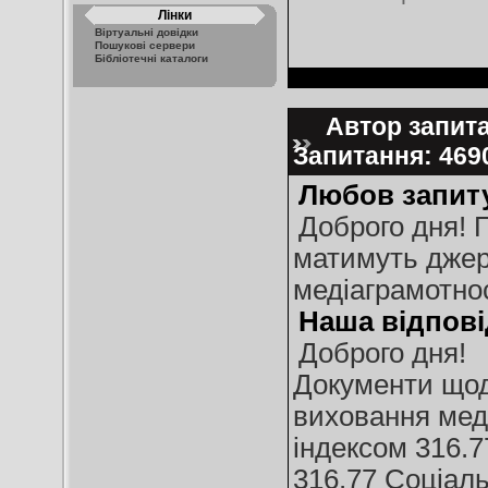
Лінки
Віртуальні довідки
Пошукові сервери
Бібліотечні каталоги
Автор запита
Запитання: 46
Любов запит
Доброго дня! П
матимуть джер
медіаграмотно
Наша відпові
Доброго дня!
Документи щодо
виховання мед
індексом 316.7
316.77 Соціаль