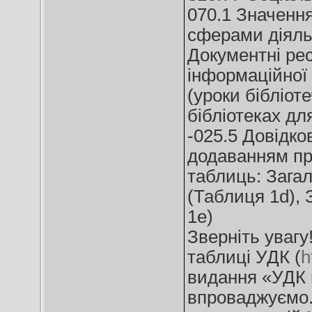
070.1 Значення
сферами діяль
Документні ре
інформаційної 
(уроки бібліот
бібліотеках дл
-025.5 Довідко
додаванням при
таблиць: Зага
(Таблиця 1d), 
1е)
Зверніть увагу
таблиці УДК (
h
видання «УДК в
впроваджуємо. 