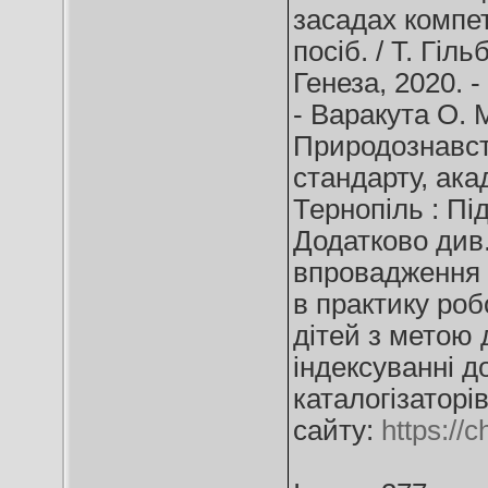
засадах компет
посіб. / Т. Гіл
Генеза, 2020. -
- Варакута О.
Природознавств
стандарту, акад
Тернопіль : Під
Додатково див
впровадження У
в практику роб
дітей з метою 
індексуванні д
каталогізаторів
сайту:
https://