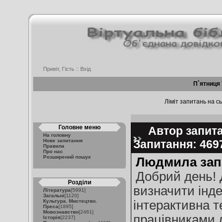
Привіт, Гість ::
Вхід
П`ятниця 
Ліміт запитань на сь
Головне меню
Автор запита
На головну
Нове запитання
Запитання: 46
Правила
Про нас
Розширений пошук
Людмила зап
Добрий день! 
Розділи
визначити інде
Література
[5991]
Загальні
[1120]
Культура. Мистецтво.
інтерактивна т
Преса
[1895]
Мовознавство
[2461]
працівниками л
Історія
[2237]