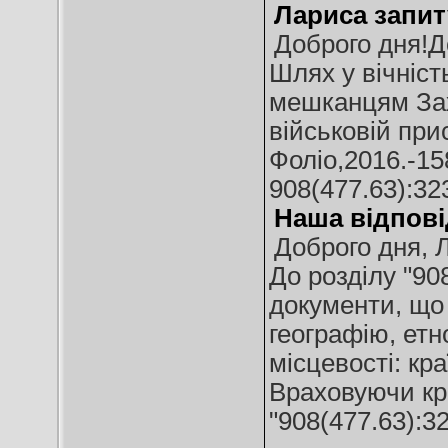
Лариса запит
Доброго дня!Д
Шлях у вічніст
мешканцям Захі
військовій при
Фоліо,2016.-15
908(477.63):32
Наша відпові
Доброго дня, 
До розділу "90
документи, що
географію, етн
місцевості: кра
Враховуючи кра
"908(477.63):3