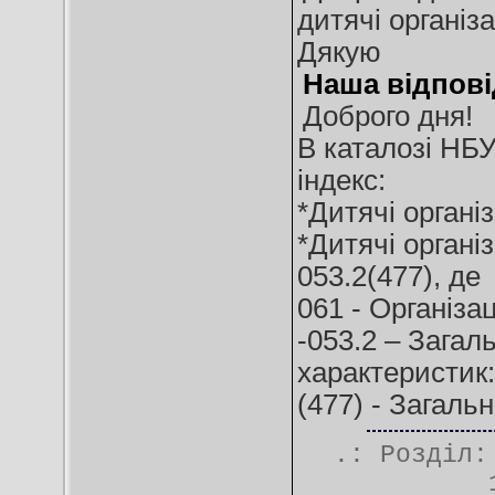
дитячі організа
Дякую
Наша відпові
Доброго дня!
В каталозі НБУ
індекс:
*Дитячі організ
*Дитячі організ
053.2(477), де
061 - Організац
-053.2 – Загал
характеристик:
(477) - Загаль
.: Розділ