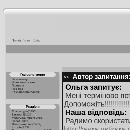
Привіт, Гість ::
Вхід
Головне меню
Автор запитання:
На головну
Нове запитання
Ольга запитує:
Правила
Про нас
Розширений пошук
Мені терміново по
Допоможіть!!!!!!!!!!!!!!!!!
Розділи
Наша відповідь:
Література
[5993]
Загальні
[1120]
Культура. Мистецтво.
Радимо скористат
Преса
[1895]
Мовознавство
[2461]
http://www.ustinow.r
Історія
[2237]