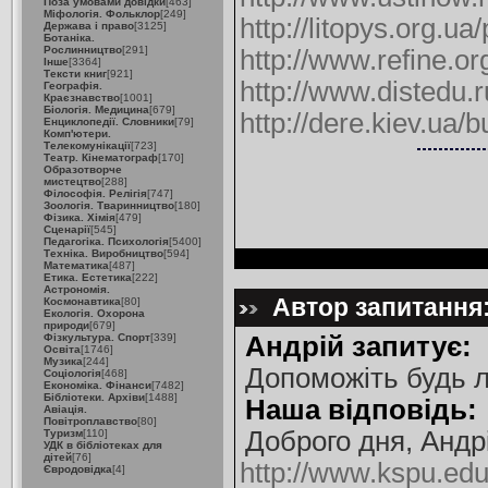
Поза умовами довідки
[463]
Міфологія. Фольклор
[249]
http://litopys.org.u
Держава і право
[3125]
Ботаніка.
Рослинництво
[291]
http://www.refine.o
Інше
[3364]
Тексти книг
[921]
http://www.distedu.
Географія.
Краєзнавство
[1001]
Біологія. Медицина
[679]
http://dere.kiev.ua/
Енциклопедії. Словники
[79]
Комп'ютери.
Телекомунікації
[723]
Театр. Кінематограф
[170]
Образотворче
мистецтво
[288]
Філософія. Релігія
[747]
Зоологія. Тваринництво
[180]
Фізика. Хімія
[479]
Сценарії
[545]
Педагогіка. Психологія
[5400]
Техніка. Виробництво
[594]
Математика
[487]
Етика. Естетика
[222]
Астрономія.
Автор запитання:
Космонавтика
[80]
Екологія. Охорона
природи
[679]
Фізкультура. Спорт
[339]
Андрій запитує:
Освіта
[1746]
Музика
[244]
Допоможіть будь л
Соціологія
[468]
Економіка. Фінанси
[7482]
Бібліотеки. Архіви
[1488]
Наша відповідь:
Авіація.
Повітроплавство
[80]
Доброго дня, Андр
Туризм
[110]
УДК в бібліотеках для
дітей
[76]
http://www.kspu.ed
Євродовідка
[4]