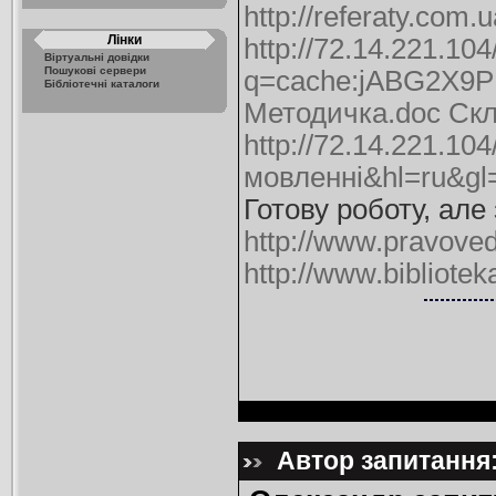
http://referaty.com.
Лінки
http://72.14.221.10
Віртуальні довідки
Пошукові сервери
q=cache:jABG2X9PH
Бібліотечні каталоги
Методичка.doc Скл
http://72.14.221.1
мовленні&hl=ru&gl
Готову роботу, але
http://www.pravove
http://www.bibliote
Автор запитання: