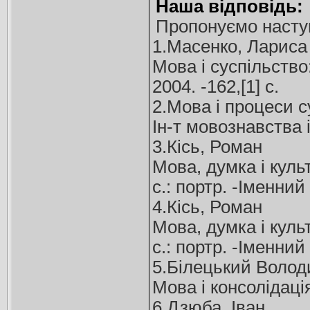
Наша відповідь:
Пропонуємо наступ
1.Масенко, Лариса
Мова і суспільство
2004. -162,[1] с.
2.Мова і процеси су
Ін-т мовознавства і
3.Кісь, Роман
Мова, думка і куль
с.: портр. -Іменний
4.Кісь, Роман
Мова, думка і куль
с.: портр. -Іменний
5.Білецький Воло
Мова і консолідаці
6.Дзюба, Іван