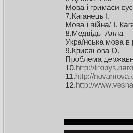
Мова і гримаси сусп
7.Каганець І.
Мова і війна/ І. Ка
8.Медвідь, Алла
Українська мова в р
9.Крисанова О.
Проблема державної
10.
http://litopys.n
11.
http://novamova
12.
http://www.vesna