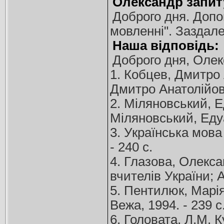
Олександр запит
Доброго дня. Допо
мовленні". Заздале
Наша відповідь:
Доброго дня, Олек
1. Кобцев, Дмитро 
Дмитро Анатолійови
2. Міляновський, Е
Міляновський, Едуа
3. Українська мова 
- 240 с.
4. Глазова, Олекса
вчителів України; А
5. Пентилюк, Марія 
Вежа, 1994. - 239 с
6. Головата, Л.М. 