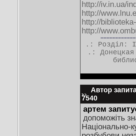
http://iv.in.ua
http://www.lnu.e
http://bibliotek
http://www.omb
.: Розділ:
.:
Донецкая
библи
Автор запитан
7540
артем запиту
допоможіть зна
Національно-к
розбубови нез