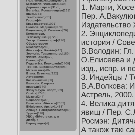
Поза умовами довідки
[463]
Міфологія. Фольклор
[249]
1. Марти, Хосе
Держава і право
[3125]
Ботаніка. Рослинництво
[291]
Пер. А.Вакулюк
Інше
[3364]
Тексти книг
[921]
Географія.
Издательство Х
Краєзнавство
[1001]
Біологія. Медицина
[679]
Енциклопедії. Словники
[79]
2. Энциклопеди
Комп'ютери.
Телекомунікації
[723]
история / Сове
Театр. Кінематограф
[170]
Образотворче
мистецтво
[288]
В.Володин; Гл.
Філософія. Релігія
[747]
Зоологія. Тваринництво
[180]
Фізика. Хімія
[479]
О.Елисеева и д
Сценарії
[545]
Педагогіка. Психологія
[5400]
изд., испр. и пе
Техніка. Виробництво
[594]
Математика
[487]
Етика. Естетика
[222]
3. Индейцы / Т
Астрономія.
Космонавтика
[80]
Екологія. Охорона
В.А.Волкова; И
природи
[679]
Фізкультура. Спорт
[339]
Астрель, 2000. 
Освіта
[1746]
Музика
[244]
Соціологія
[468]
4. Велика дитя
Економіка. Фінанси
[7482]
Бібліотеки. Архіви
[1488]
явищ / Пер. С.Л
Авіація. Повітроплавство
[80]
Туризм
[110]
УДК в бібліотеках для
Росмэн: Дитяча 
дітей
[76]
Євродовідка
[4]
А також такі са