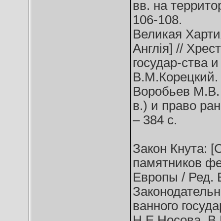
вв. на террит
106-108.
Великая Хартия
Англія] // Хре
государ-ства и
В.М.Корецкий. 
Воробьев М.В. 
в.) и право ра
– 384 с.
Закон Кнута: [
памятников фе
Европы / Ред. 
Законодательн
ванного госуда
Н.Е.Носова, В.