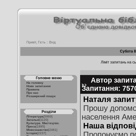
Привіт, Гість ::
Вхід
Субота 8
Ліміт запитань на сь
Головне меню
Автор запита
На головну
Нове запитання
Запитання: 75
Правила
Про нас
Розширений пошук
Наталя запит
Прошу допомож
Розділи
населення Ам
Література
[5993]
Загальні
[1120]
Культура. Мистецтво.
Наша відпові
Преса
[1895]
Мовознавство
[2461]
Пропонуємо по
Історія
[2237]