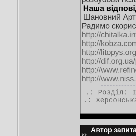
Наша відпові
Шановний Арт
Радимо скорис
http://chitalka.i
http://kobza.co
http://litopys.o
http://dif.org.u
http://www.refi
http://www.niss
.: Розділ:
.:
Херсонськ
Автор запита