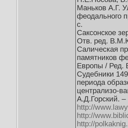
Маньков А.Г. У
феодального пр
с.
Саксонское зер
Отв. ред. В.М.К
Салическая пра
памятников фе
Европы / Ред. В
Судебники 1497
периода образ
централизо-ван
А.Д.Горский. – 
http://www.lawy
http://www.bibl
http://polkakni