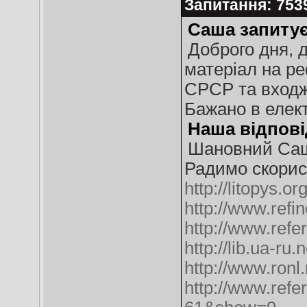
Запитання: 75
Саша запитує
Доброго дня, 
матеріал на ре
СРСР та входж
Бажано в елект
Наша відпові
Шановний Са
Радимо скорис
http://litopys.o
http://www.refi
http://www.refe
http://lib.ua-ru
http://www.ronl
http://www.refe