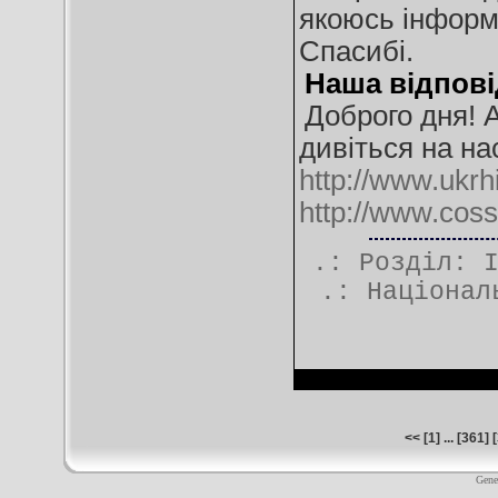
якоюсь інформа
Спасибі.
Наша відпові
Доброго дня! А
дивіться на на
http://www.ukrh
http://www.cos
.: Розділ:
.:
Націонал
<<
[
1
] ... [
361
] [
Gene