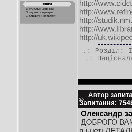
http://www.cidct
Лінки
Віртуальні довідки
http://www.refi
Пошукові сервери
Бібліотечні каталоги
http://studik.nm
http://www.libr
http://uk.wikip
.: Розділ:
.:
Націонал
Автор запита
Запитання: 75
Олександр за
ДОБРОГО ВАМ 
в і-неті ДЕТ