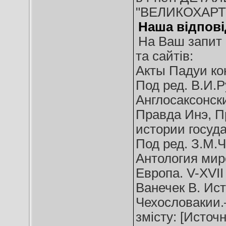
"ВЕЛИКОХАРТ
Наша відпові
На Ваш запит 
та сайтів:
Акты Падуи кон
Под ред. В.И.Ру
Англосаксонск
Правда Инэ, П
истории госуда
Под ред. З.М.Ч
Антология миро
Европа. V-ХVІІ 
Ванечек В. Ист
Чехословакии.– 
змісту: [Источ