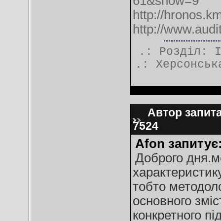
61&show=9
http://hronos.k
http://www.audi
.: Розділ:
.:
Херсонськ
Автор запитан
7524
Afon запитує
Доброго дня.м
характеристику
тобто методоло
основного зміс
конкретного пі