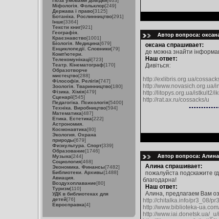
Поза умовами довідки
[463]
Міфологія. Фольклор
[249]
Держава і право
[3125]
Ботаніка. Рослинництво
[291]
Інше
[3364]
Тексти книг
[921]
Географія.
Автор вопроса: оксана
Краєзнавство
[1001]
Біологія. Медицина
[679]
оксана спрашивает:
Енциклопедії. Словники
[79]
де можна знайти інформац
Комп'ютери.
Наш ответ:
Телекомунікації
[723]
Театр. Кінематограф
[170]
Дивіться:
Образотворче
мистецтво
[288]
http://exlibris.org.ua/cossack
Філософія. Релігія
[747]
http://www.novasich.org.u
Зоологія. Тваринництво
[180]
Фізика. Хімія
[479]
http://litopys.org.ua/istkult2/
Сценарії
[545]
http://rat.ax.ru/cossacks/u
Педагогіка. Психологія
[5400]
Техніка. Виробництво
[594]
Математика
[487]
Етика. Естетика
[222]
Астрономия.
Космонавтика
[80]
Экология. Охрана
природы
[679]
Физкультура. Спорт
[339]
Образование
[1746]
Автор вопроса: Алина 
Музыка
[244]
Социология
[468]
Алина спрашивает:
Экономика. Финансы
[7482]
Библиотеки. Архивы
[1488]
пожалуйста подскажите где
Авиация.
благодарна!
Воздухоплавание
[80]
Наш ответ:
Туризм
[110]
Алина, предлагаем Вам о
УДК в библиотеках для
детей
[76]
http://chitalka.info/pr3_08/
Евросправка
[4]
http://www.biblioteka-ua.com
http://www.iai.donetsk.ua/_u/