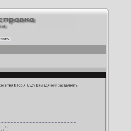
есвітня Історія. Буду Вам вдячний заздалегіть.
28 :.
тей
:.