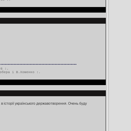
26 :.
обера і В.Хоменко
:.
в історії українського державотворення. Очень буду