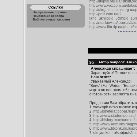
http://litopys.org.ua/istkult2/
http://www.vox.com.ua/data/p
Ссылки
http://ukrgazeta.plus.org.ua
Виртуальные справки
http://polit.com.ua/?
Поисковые сервера
lang=ukr&cgid=5&mpid=16
Библиотечные каталоги
http://rius.kiev.ua/journal/5/i
http://www.libr.dp.ua/about
Автор вопроса: Алекс
Александр спрашивает:
Здраствуйте! Помогите по
Наш ответ:
Уважаемый Александр!
"Вейс" (Fall Weiss - "Бел
марта он поставил об этом
о готовности вермахта к н
Предлагаю Вам обратить в
1. www.vpk-news.ru/save.asp
2.
http://istreferat.popal.ru/p
3.
http://www.studentport.su
4.
http://history.machaon.ru/
5.
http://www.adm.khv.ru/gpw
6.
http://www.litkonkurs.ru/
7. old.yurikon.ru/subjects/inte