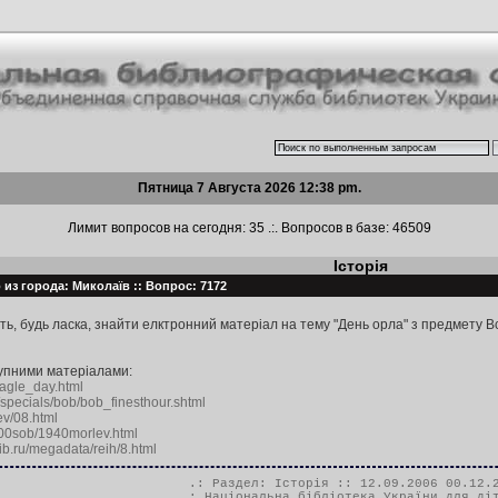
Пятница 7 Августа 2026 12:38 pm.
Лимит вопросов на сегодня: 35 .:. Вопросов в базе: 46509
Історія
из города: Миколаїв :: Вопрос: 7172
ь, будь ласка, знайти елктронний матеріал на тему "День орла" з предмету Вс
упними матеріалами:
eagle_day.html
/specials/bob/bob_finesthour.shtml
aev/08.html
900sob/1940morlev.html
ib.ru/megadata/reih/8.html
.: Раздел:
Історія
:: 12.09.2006 00.12.
.:
Національна бібліотека України для ді