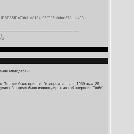
PHPSESSID=70b31d8104c96ff925a0dae378acd498
51 :.
ей
:.
ние благодарен!!!
ват Польши было принято Гитлером в начале 1939 года. 25
хича. 3 апреля была издана директива об операции "Вайс" -