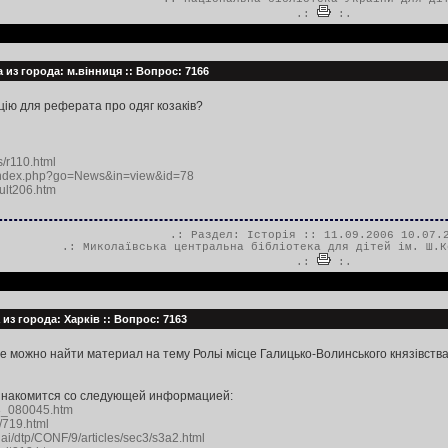
.:
:.
 из города: м.вінниця :: Вопрос: 7166
ію для реферата про одяг козаків?
s/r110.html
a/index.php?go=News&in=view&id=78
ikult206.htm
.: Раздел:
Історія
:: 11.09.2006 10.07.
.:
Миколаївська центральна бібліотека для дітей ім. Ш.К
.:
:.
из города: Харків :: Вопрос: 7163
 можно найти материал на тему Рольі місце Галицько-Волинського князівства 
знакомится со следующей информацией:
pr3_080045.htm
/719.html
iai/dtp/CONF/9/articles/sec3/s3a2.html