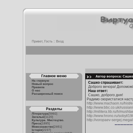
Привет, Гость ::
Вход
Главное меню
Автор вопроса: Сашко 
На главную
Сашко спрашивает:
Новый вопрос
Доброго вечора! Допоможіт
Правила
О нас
Наш ответ:
Расширенный поиск
Сашко, доброго дня!
Радимо скористатися наст
http://www.machaon.ru/hist/
http://www.bbc.co.uk/russian
Разделы
http://militera.lib.ru/h/musht
Література
[5992]
http://www.hrono.ru/sobyt/1
Загальні
[1120]
http://voropaev-sergej.megal
Культура. Мистецтво.
Преса
[1895]
Мовознавство
[2461]
Історія
[2237]