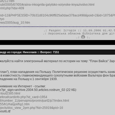
ikult212.htm
ubl/2005/07/05/kraina-inkognita-galytsko-volynske-knyazivstvo.html
/print.php?ida=409
®id=12&PHPSESSID=70b31d8104c96ff925a0dae378acd498&poid=2&id=1875&
dzyo
/news/2005/aug_10.htm
.: Раздел:
Історія
:: 11.09.2006 01.42.
.:
Херсонська обласна бібліотека для діт
.:
:.
андр из города: Николаев :: Вопрос: 7151
жалуйста найти электронный материал по истории на тему: "План Вайса" Зара
ый план"), план нападения на Польшу. Политическое решение осуществить зах
 в известность главнокомандующего сухопутными войсками Вальтера фон Брау
ападению на Польшу к 1 сентября 1939.
нимание на Интернет - ссылки:
?pr_sign=archive.2004.50.articles.rostrum_02 (22 КБ)
rintout2385.html
/referat/cardinfo.php?id_card=1954
all/number_11/pervajmo/pronin/part2/p7/index.html
55/h1/halgol/hg1.htm
projects/doc_view_2prn.php?tid=25919&pid=16
rn/r6.rtf