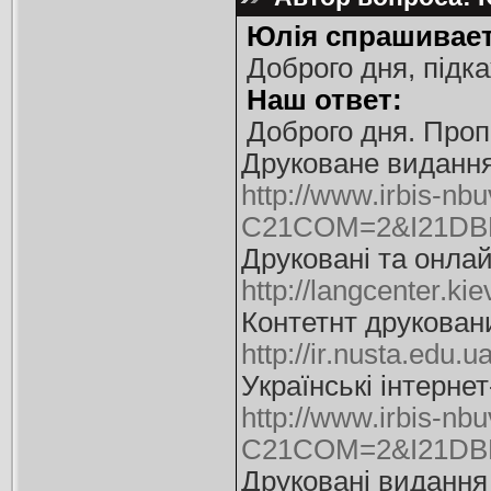
Юлія спрашивает
Доброго дня, підка
Наш ответ:
Доброго дня. Проп
Друковане видання 
http://www.irbis-nbu
C21COM=2&I21DB
Друковані та онлай
http://langcenter.ki
Контетнт друковани
http://ir.nusta.ed
Українські інтерне
http://www.irbis-nbu
C21COM=2&I21DBN
Друковані видання 