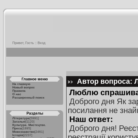
Привет, Гость ::
Вход
Главное меню
Автор вопроса: Л
На главную
Новый вопрос
Люблю спрашива
Правила
О нас
Расширенный поиск
Доброго дня Як за
посилання не знай
Разделы
Наш ответ:
Література
[5991]
Загальні
[1120]
Культура. Мистецтво.
Доброго дня! Реєс
Преса
[1895]
Мовознавство
[2461]
реєстрації користув
Історія
[2237]