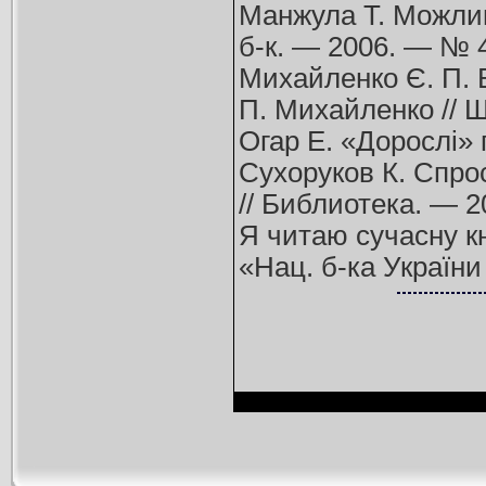
Манжула Т. Можливо
б-к. — 2006. — № 4
Михайленко Є. П. В
П. Михайленко // Ш
Огар Е. «Дорослі» 
Сухоруков К. Спрос
// Библиотека. — 2
Я читаю сучасну кн
«Нац. б-ка України 