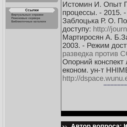
Истомин И. Опыт П
Ссылки
процессы. - 2015. 
Виртуальные справки
Поисковые сервера
Заблоцька Р. О. По
Библиотечные каталоги
доступу:
http://jou
Мартиросян А. Б.З
2003. - Режим дос
разведка против С
Опорний конспект л
економ. ун-т ННІМЕ
http://dspace.wunu
Автор вопроса: Ю