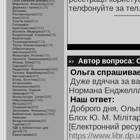
Поза умовами довідки
[463]
Міфологія. Фольклор
[249]
телфонуйте за тел.
Держава і право
[3125]
Ботаніка.
Рослинництво
[291]
Інше
[3364]
Тексти книг
[921]
Географія.
Краєзнавство
[1001]
Біологія. Медицина
[679]
Енциклопедії. Словники
[79]
Комп'ютери.
Телекомунікації
[723]
Театр. Кінематограф
[170]
Образотворче
мистецтво
[288]
Філософія. Релігія
[747]
Автор вопроса: 
Зоологія. Тваринництво
[180]
Фізика. Хімія
[479]
Сценарії
[545]
Педагогіка. Психологія
[5400]
Ольга спрашивае
Техніка. Виробництво
[594]
Математика
[487]
Дуже вдячна за ва
Етика. Естетика
[222]
Астрономия.
Космонавтика
[80]
Нормана Енджелла 
Экология. Охрана
природы
[679]
Физкультура. Спорт
[339]
Наш ответ:
Образование
[1746]
Музыка
[244]
Доброго дня, Ольг
Социология
[468]
Экономика. Финансы
[7482]
Библиотеки. Архивы
[1488]
Блох Ю. М. Мілітар
Авиация.
Воздухоплавание
[80]
[Електронний ресурс
Туризм
[110]
УДК в библиотеках для
детей
[76]
https://www.libr.dp.
Евросправка
[4]