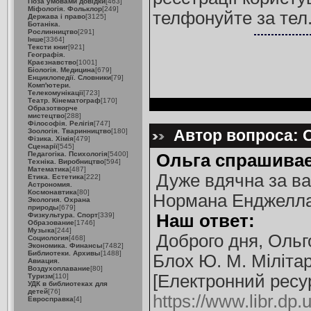
Поза умовами довідки
[463]
Міфологія. Фольклор
[249]
телфонуйте за тел.
Держава і право
[3125]
Ботаніка.
Рослинництво
[291]
Інше
[3364]
Тексти книг
[921]
Географія.
Краєзнавство
[1001]
Біологія. Медицина
[679]
Енциклопедії. Словники
[79]
Комп'ютери.
Телекомунікації
[723]
Театр. Кінематограф
[170]
Образотворче
мистецтво
[288]
Філософія. Релігія
[747]
Автор вопроса: 
Зоологія. Тваринництво
[180]
Фізика. Хімія
[479]
Сценарії
[545]
Педагогіка. Психологія
[5400]
Ольга спрашивае
Техніка. Виробництво
[594]
Математика
[487]
Дуже вдячна за ва
Етика. Естетика
[222]
Астрономия.
Космонавтика
[80]
Нормана Енджелла 
Экология. Охрана
природы
[679]
Физкультура. Спорт
[339]
Наш ответ:
Образование
[1746]
Музыка
[244]
Доброго дня, Ольг
Социология
[468]
Экономика. Финансы
[7482]
Библиотеки. Архивы
[1488]
Блох Ю. М. Мілітар
Авиация.
Воздухоплавание
[80]
[Електронний ресурс
Туризм
[110]
УДК в библиотеках для
детей
[76]
https://www.libr.dp.
Евросправка
[4]