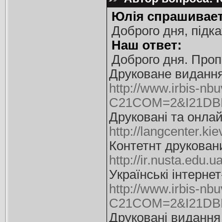
Юлія спрашивает
Доброго дня, підка
Наш ответ:
Доброго дня. Проп
Друковане видання 
http://www.irbis-nbu
C21COM=2&I21DB
Друковані та онлай
http://langcenter.ki
Контетнт друковани
http://ir.nusta.ed
Українські інтерне
http://www.irbis-nbu
C21COM=2&I21DBN
Друковані видання 