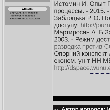
Истомин И. Опыт П
Ссылки
процессы. - 2015. 
Виртуальные справки
Поисковые сервера
Заблоцька Р. О. По
Библиотечные каталоги
доступу:
http://jou
Мартиросян А. Б.З
2003. - Режим дос
разведка против С
Опорний конспект л
економ. ун-т ННІМЕ
http://dspace.wunu
Автор вопроса: Ю