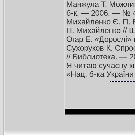
Манжула Т. Можливо
б-к. — 2006. — № 4
Михайленко Є. П. В
П. Михайленко // Ш
Огар Е. «Дорослі» 
Сухоруков К. Спрос
// Библиотека. — 2
Я читаю сучасну кн
«Нац. б-ка України 