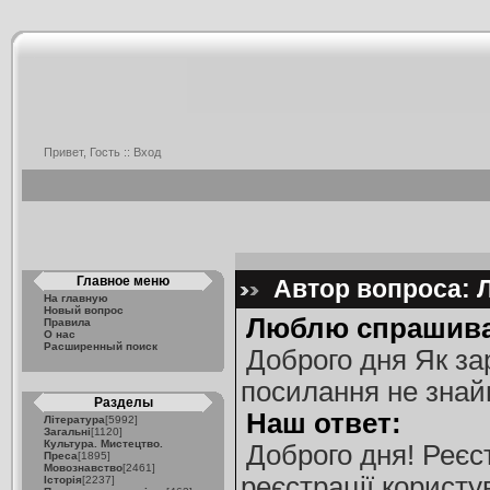
Привет, Гость ::
Вход
Главное меню
Автор вопроса: Л
На главную
Новый вопрос
Люблю спрашива
Правила
О нас
Расширенный поиск
Доброго дня Як за
посилання не знай
Разделы
Наш ответ:
Література
[5992]
Загальні
[1120]
Культура. Мистецтво.
Доброго дня! Реєс
Преса
[1895]
Мовознавство
[2461]
реєстрації користув
Історія
[2237]