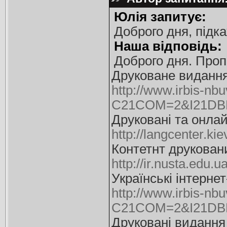
Юлія запитує:
Доброго дня, підка
Наша відповідь:
Доброго дня. Проп
Друковане видання 
http://www.irbis-nbu
C21COM=2&I21DB
Друковані та онлай
http://langcenter.ki
Контетнт друковани
http://ir.nusta.ed
Українські інтерне
http://www.irbis-nbu
C21COM=2&I21DBN
Друковані видання 