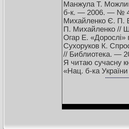
Манжула Т. Можливо
б-к. — 2006. — № 4
Михайленко Є. П. В
П. Михайленко // Ш
Огар Е. «Дорослі» 
Сухоруков К. Спрос
// Библиотека. — 2
Я читаю сучасну кн
«Нац. б-ка України 