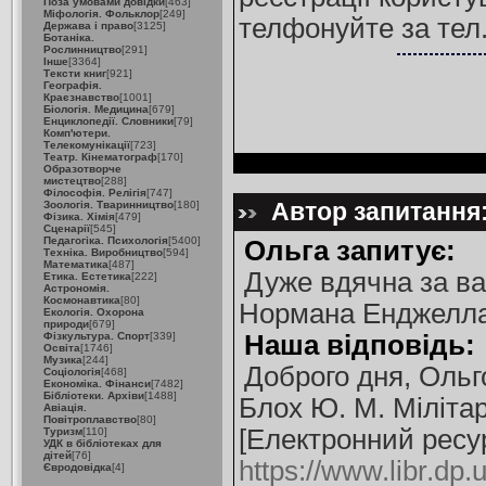
Поза умовами довідки
[463]
Міфологія. Фольклор
[249]
телфонуйте за тел.
Держава і право
[3125]
Ботаніка.
Рослинництво
[291]
Інше
[3364]
Тексти книг
[921]
Географія.
Краєзнавство
[1001]
Біологія. Медицина
[679]
Енциклопедії. Словники
[79]
Комп'ютери.
Телекомунікації
[723]
Театр. Кінематограф
[170]
Образотворче
мистецтво
[288]
Філософія. Релігія
[747]
Автор запитання:
Зоологія. Тваринництво
[180]
Фізика. Хімія
[479]
Сценарії
[545]
Педагогіка. Психологія
[5400]
Ольга запитує:
Техніка. Виробництво
[594]
Математика
[487]
Дуже вдячна за ва
Етика. Естетика
[222]
Астрономія.
Космонавтика
[80]
Нормана Енджелла 
Екологія. Охорона
природи
[679]
Фізкультура. Спорт
[339]
Наша відповідь:
Освіта
[1746]
Музика
[244]
Доброго дня, Ольг
Соціологія
[468]
Економіка. Фінанси
[7482]
Бібліотеки. Архіви
[1488]
Блох Ю. М. Мілітар
Авіація.
Повітроплавство
[80]
[Електронний ресурс
Туризм
[110]
УДК в бібліотеках для
дітей
[76]
https://www.libr.dp.
Євродовідка
[4]