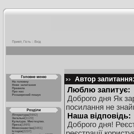
Привіт, Гість ::
Вхід
Головне меню
Автор запитання:
На головну
Нове запитання
Люблю запитує:
Правила
Про нас
Розширений пошук
Доброго дня Як за
посилання не знай
Розділи
Наша відповідь:
Література
[5992]
Загальні
[1120]
Культура. Мистецтво.
Доброго дня! Реєс
Преса
[1895]
Мовознавство
[2461]
реєстрації користув
Історія
[2237]