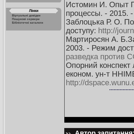
Истомин И. Опыт П
Лінки
процессы. - 2015. 
Віртуальні довідки
Пошукові сервери
Заблоцька Р. О. По
Бібліотечні каталоги
доступу:
http://jou
Мартиросян А. Б.З
2003. - Режим дос
разведка против С
Опорний конспект л
економ. ун-т ННІМЕ
http://dspace.wunu
Автор запитання: