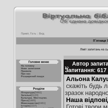
Привіт, Гість ::
Вхід
П`ятниця 
Ліміт запитань на сь
Головне меню
Автор запита
На головну
Нове запитання
Запитання: 61
Правила
Про нас
Розширений пошук
Альона Калуш
скажіть будь л
Розділи
зразок народно
Література
[5992]
Загальні
[1120]
Культура. Мистецтво.
Наша відпові
Преса
[1895]
Мовознавство
[2461]
Готові твори 
Історія
[2237]