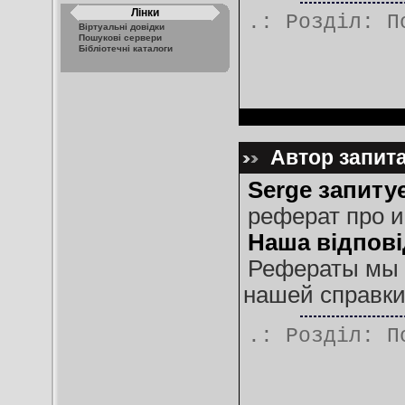
Лінки
.: Розділ:
П
Віртуальні довідки
Пошукові сервери
Бібліотечні каталоги
Автор запита
Serge запиту
реферат про и
Наша відпові
Рефераты мы 
нашей справки
.: Розділ:
П