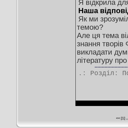
Я відкрила дл
Наша відпові
Як ми зрозуміл
темою?
Але ця тема ві
знання творів 
викладати дум
літературу про
.: Розділ:
П
<<
[
1
] ..