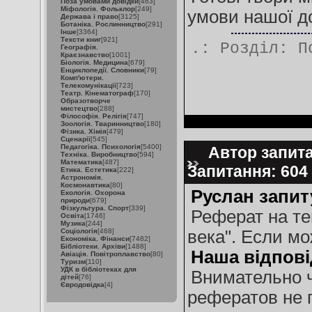
Поза умовами довідки
[463]
Міфологія. Фольклор
[249]
умови нашої до
Держава і право
[3125]
Ботаніка. Рослинництво
[291]
Інше
[3364]
Тексти книг
[921]
.: Розділ:
П
Географія.
Краєзнавство
[1001]
Біологія. Медицина
[679]
Енциклопедії. Словники
[79]
Комп'ютери.
Телекомунікації
[723]
Театр. Кінематограф
[170]
Образотворче
мистецтво
[288]
Філософія. Релігія
[747]
Зоологія. Тваринництво
[180]
Фізика. Хімія
[479]
Сценарії
[545]
Педагогіка. Психологія
[5400]
Автор запита
Техніка. Виробництво
[594]
Математика
[487]
Запитання: 60
Етика. Естетика
[222]
Астрономія.
Космонавтика
[80]
Руслан запит
Екологія. Охорона
природи
[679]
Фізкультура. Спорт
[339]
Реферат на те
Освіта
[1746]
Музика
[244]
Соціологія
[468]
века". Если м
Економіка. Фінанси
[7482]
Бібліотеки. Архіви
[1488]
Наша відпові
Авіація. Повітроплавство
[80]
Туризм
[110]
УДК в бібліотеках для
Внимательно 
дітей
[76]
Євродовідка
[4]
рефератов не 