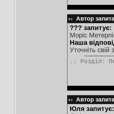
Автор запита
??? запитує:
Моріс Метерлі
Наша відпові
Уточніть свій 
.: Розділ:
П
Автор запита
Юля запитує