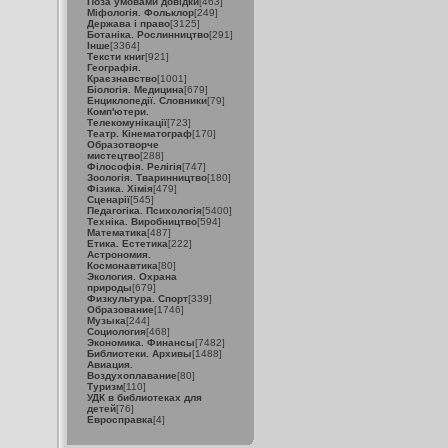
Поза умовами довідки
[463]
Міфологія. Фольклор
[249]
Держава і право
[3125]
Ботаніка. Рослинництво
[291]
Інше
[3364]
Тексти книг
[921]
Географія.
Краєзнавство
[1001]
Біологія. Медицина
[679]
Енциклопедії. Словники
[79]
Комп'ютери.
Телекомунікації
[723]
Театр. Кінематограф
[170]
Образотворче
мистецтво
[288]
Філософія. Релігія
[747]
Зоологія. Тваринництво
[180]
Фізика. Хімія
[479]
Сценарії
[545]
Педагогіка. Психологія
[5400]
Техніка. Виробництво
[594]
Математика
[487]
Етика. Естетика
[222]
Астрономия.
Космонавтика
[80]
Экология. Охрана
природы
[679]
Физкультура. Спорт
[339]
Образование
[1746]
Музыка
[244]
Социология
[468]
Экономика. Финансы
[7482]
Библиотеки. Архивы
[1488]
Авиация.
Воздухоплавание
[80]
Туризм
[110]
УДК в библиотеках для
детей
[76]
Евросправка
[4]