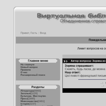
Привет, Гость ::
Вход
Понедельник
Лимит вопросов на се
Главное меню
Автор вопроса: Зоряна из 
На главную
Зоряна спрашивает:
Новый вопрос
Скажіть, будь ласка, де можна
Правила
Наш ответ:
О нас
Расширенный поиск
Цієї повісті французької пись
.: 
.
Разделы
Література
[5993]
Загальні
[1120]
Культура. Мистецтво.
Преса
[1895]
Мовознавство
[2461]
Історія
[2237]