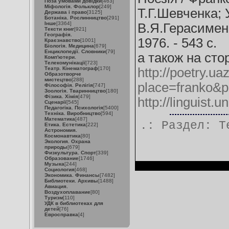
Поза умовами довідки
[463]
Міфологія. Фольклор
[249]
Т.Г.Шевченка; У
Держава і право
[3125]
Ботаніка. Рослинництво
[291]
Інше
[3364]
В.Я.Герасименк
Тексти книг
[921]
Географія.
1976. - 543 с.
Краєзнавство
[1001]
Біологія. Медицина
[679]
Енциклопедії. Словники
[79]
а також на стор
Комп'ютери.
Телекомунікації
[723]
Театр. Кінематограф
[170]
http://poetry.u
Образотворче
мистецтво
[288]
place=franko&
Філософія. Релігія
[747]
Зоологія. Тваринництво
[180]
Фізика. Хімія
[479]
http://linguist.u
Сценарії
[545]
Педагогіка. Психологія
[5400]
Техніка. Виробництво
[594]
Математика
[487]
.: Раздел:
Т
Етика. Естетика
[222]
Астрономия.
Космонавтика
[80]
Экология. Охрана
природы
[679]
Физкультура. Спорт
[339]
Образование
[1746]
Музыка
[244]
Социология
[468]
Экономика. Финансы
[7482]
Библиотеки. Архивы
[1488]
Авиация.
Воздухоплавание
[80]
Туризм
[110]
УДК в библиотеках для
детей
[76]
Евросправка
[4]