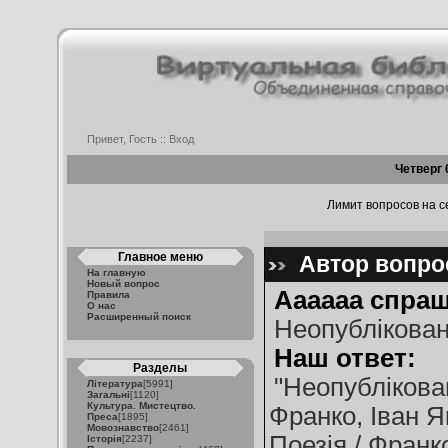
Привет, Гость ::
Вход
Четверг 
Лимит вопросов на се
Главное меню
Автор вопрос
На главную
Новый вопрос
Аааааа спраш
Правила
О нас
Расширенный поиск
Неопублікован
Наш ответ:
Разделы
"Неопублікова
Література
[5991]
Загальні
[1120]
Культура. Мистецтво.
Франко, Іван Як
Преса
[1895]
Мовознавство
[2461]
Поезія / Франко
Історія
[2237]