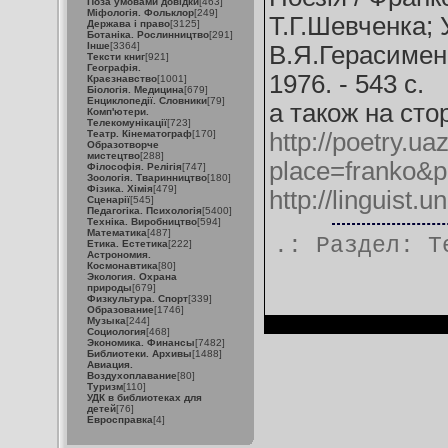
Поза умовами довідки
[463]
Міфологія. Фольклор
[249]
Т.Г.Шевченка; У
Держава і право
[3125]
Ботаніка. Рослинництво
[291]
Інше
[3364]
В.Я.Герасименк
Тексти книг
[921]
Географія.
1976. - 543 с.
Краєзнавство
[1001]
Біологія. Медицина
[679]
Енциклопедії. Словники
[79]
а також на стор
Комп'ютери.
Телекомунікації
[723]
Театр. Кінематограф
[170]
http://poetry.u
Образотворче
мистецтво
[288]
place=franko&
Філософія. Релігія
[747]
Зоологія. Тваринництво
[180]
Фізика. Хімія
[479]
http://linguist.u
Сценарії
[545]
Педагогіка. Психологія
[5400]
Техніка. Виробництво
[594]
Математика
[487]
.: Раздел:
Т
Етика. Естетика
[222]
Астрономия.
Космонавтика
[80]
Экология. Охрана
природы
[679]
Физкультура. Спорт
[339]
Образование
[1746]
Музыка
[244]
Социология
[468]
Экономика. Финансы
[7482]
Библиотеки. Архивы
[1488]
Авиация.
Воздухоплавание
[80]
Туризм
[110]
УДК в библиотеках для
детей
[76]
Евросправка
[4]