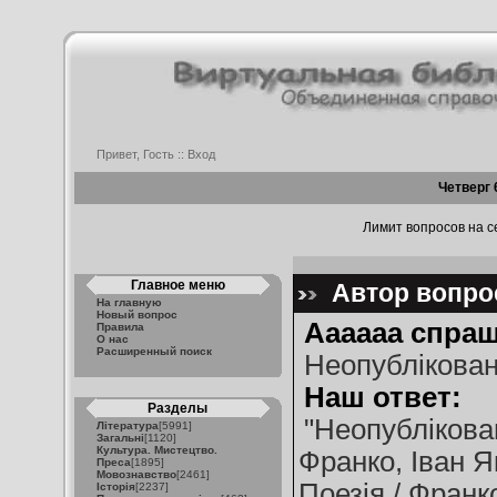
Привет, Гость ::
Вход
Четверг 
Лимит вопросов на се
Главное меню
Автор вопрос
На главную
Новый вопрос
Аааааа спраш
Правила
О нас
Расширенный поиск
Неопублікован
Наш ответ:
Разделы
"Неопублікова
Література
[5991]
Загальні
[1120]
Культура. Мистецтво.
Франко, Іван Як
Преса
[1895]
Мовознавство
[2461]
Поезія / Франко
Історія
[2237]